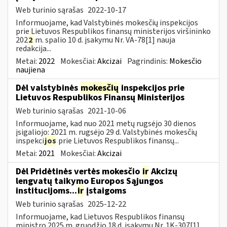
Web turinio sąrašas
2022-10-17
Informuojame, kad Valstybinės mokesčių inspekcijos
prie Lietuvos Respublikos finansų ministerijos viršininko
202
2
m. spalio 10 d. įsakymu Nr. VA-78[1] nauja
redakcija...
Metai:
2022
Mokesčiai:
Akcizai
Pagrindinis:
Mokesčio
naujiena
Dėl valstybinės
mokesčių
inspekcijos prie
Lietuvos Respublikos Finansų Ministerijos
Web turinio sąrašas
2021-10-06
Informuojame, kad nuo 2021 metų rugsėjo 30 dienos
įsigaliojo: 2021 m. rugsėjo 29 d. Valstybinės mokesčių
inspekci
jos
prie Lietuvos Respublikos finansų...
Metai:
2021
Mokesčiai:
Akcizai
Dėl Pridėtinės vertės mokesčio
ir
Akcizų
lengvatų taikymo Europos Sąjungos
institucijoms...
ir
įstaigoms
Web turinio sąrašas
2025-12-22
Informuojame, kad Lietuvos Respublikos finansų
ministro 2025 m. gruodžio 18 d. įsakymu Nr. 1K-307[1]