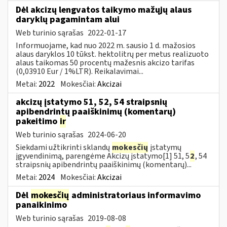
Dėl akcizų lengvatos taikymo mažųjų alaus
daryklų pagamintam alui
Web turinio sąrašas
2022-01-17
Informuojame, kad nuo 2022 m. sausio 1 d. mažosios
alaus daryklos 10 tūkst. hektolitrų per metus realizuoto
alaus taikomas 50 procentų mažesnis akcizo tarifas
(0,03910 Eur / 1%LTR). Reikalavimai...
Metai:
2022
Mokesčiai:
Akcizai
akcizų įstatymo 51, 52, 54 straipsnių
apibendrintų paaiškinimų (komentarų)
pakeitimo
ir
Web turinio sąrašas
2024-06-20
Siekdami užtikrinti sklandų
mokesčių
įstatymų
įgyvendinimą, parengėme Akcizų įstatymo[1] 51, 5
2
, 54
straipsnių apibendrintų paaiškinimų (komentarų)...
Metai:
2024
Mokesčiai:
Akcizai
Dėl
mokesčių
administratoriaus informavimo
panaikinimo
Web turinio sąrašas
2019-08-08