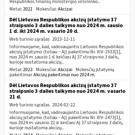
Respublikos finansų ministerijos viršininko...
Metai:
2021
Mokesčiai:
Akcizai
Dėl Lietuvos Respublikos akcizų įstatymo 37
straipsnio 3 dalies taikymo nuo 2024 m. sausio
1 d. iki 2024 m. vasario 20 d.
Web turinio sąrašas
2023-12-11
Informuojame, kad, vadovaujantis Lietuvos Respublikos
akcizų įstatymo (toliau − AĮ) pakeitimu Nr. XIV-1933[1],
nuo 2024 m. sausio 1 d. keičiasi AĮ 37 straipsnio 3 dalis,
kurioje nustatoma akcizų...
Metai:
2023
Mokesčiai:
Akcizai
Mokesčių įstatymų
pakeitimai:
Akcizų pakeitimai nuo 2024 m.
Dėl Lietuvos Respublikos akcizų įstatymo 37
straipsnio 3 dalies taikymo nuo 2024 m. vasario
21 d.
Web turinio sąrašas
2024-02-22
Informuojame, kad, vadovaujantis Lietuvos Respublikos
akcizų įstatymo (toliau − AĮ) pakeitimu Nr. XIV-2473[1],
nuo 2024 m. vasario 21 d. keičiasi AĮ 37 straipsnio 3 dalis,
kurioje nustatoma akcizų...