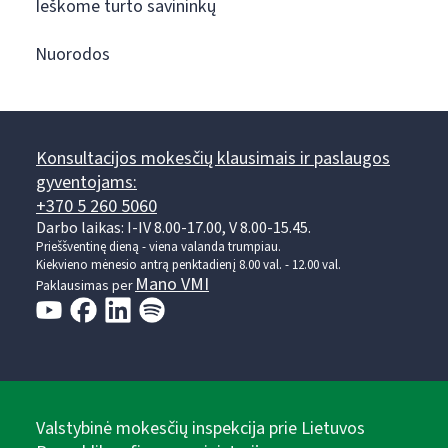
Ieškome turto savininkų
Nuorodos
Konsultacijos mokesčių klausimais ir paslaugos
gyventojams:
+370 5 260 5060
Darbo laikas: I-IV 8.00-17.00, V 8.00-15.45.
Prieššventinę dieną - viena valanda trumpiau.
Kiekvieno mėnesio antrą penktadienį 8.00 val. - 12.00 val.
Mano VMI
Paklausimas per
Valstybinė mokesčių inspekcija prie Lietuvos