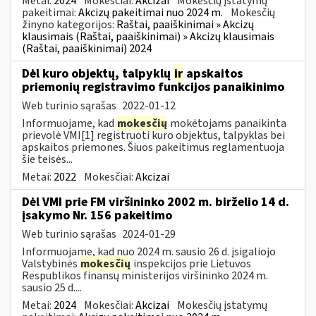
Metai:
2024
Mokesčiai:
Akcizai
Mokesčių įstatymų
pakeitimai:
Akcizų pakeitimai nuo 2024 m.
Mokesčių
žinyno kategorijos:
Raštai, paaiškinimai » Akcizų
klausimais (Raštai, paaiškinimai) » Akcizų klausimais
(Raštai, paaiškinimai) 2024
Dėl kuro objektų, talpyklų
ir
apskaitos
priemonių registravimo funkcijos panaikinimo
Web turinio sąrašas
2022-01-12
Informuojame, kad
mokesčių
mokėtojams panaikinta
prievolė VMI[1] registruoti kuro objektus, talpyklas bei
apskaitos priemones. Šiuos pakeitimus reglamentuoja
šie teisės...
Metai:
2022
Mokesčiai:
Akcizai
Dėl VMI prie FM viršininko 2002 m. birželio 14 d.
įsakymo Nr. 156 pakeitimo
Web turinio sąrašas
2024-01-29
Informuojame, kad nuo 2024 m. sausio 26 d. įsigaliojo
Valstybinės
mokesčių
inspekcijos prie Lietuvos
Respublikos finansų ministerijos viršininko 2024 m.
sausio 25 d....
Metai:
2024
Mokesčiai:
Akcizai
Mokesčių įstatymų