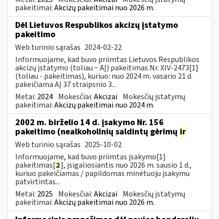
pakeitimai:
Akcizų pakeitimai nuo 2026 m.
Dėl Lietuvos Respublikos akcizų įstatymo
pakeitimo
Web turinio sąrašas
2024-02-22
Informuojame, kad buvo priimtas Lietuvos Respublikos
akcizų įstatymo (toliau − AĮ) pakeitimas Nr. XIV-2473[1]
(toliau - pakeitimas), kuriuo: nuo 2024 m. vasario 21 d.
pakeičiama AĮ 37 straipsnio 3...
Metai:
2024
Mokesčiai:
Akcizai
Mokesčių įstatymų
pakeitimai:
Akcizų pakeitimai nuo 2024 m.
2002 m. birželio 14 d. įsakymo Nr. 156
pakeitimo (nealkoholinių saldintų gėrimų
ir
Web turinio sąrašas
2025-10-02
Informuojame, kad buvo priimtas įsakymo[1]
pakeitimas[
2
], įsigaliosiantis nuo 2026 m. sausio 1 d.,
kuriuo pakeičiamas / papildomas minėtuoju įsakymu
patvirtintas...
Metai:
2025
Mokesčiai:
Akcizai
Mokesčių įstatymų
pakeitimai:
Akcizų pakeitimai nuo 2026 m.