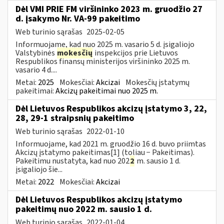
Dėl VMI PRIE FM viršininko 2023 m. gruodžio 27
d. įsakymo Nr. VA-99 pakeitimo
Web turinio sąrašas
2025-02-05
Informuojame, kad nuo 2025 m. vasario 5 d. įsigaliojo
Valstybinės
mokesčių
inspekcijos prie Lietuvos
Respublikos finansų ministerijos viršininko 2025 m.
vasario 4 d....
Metai:
2025
Mokesčiai:
Akcizai
Mokesčių įstatymų
pakeitimai:
Akcizų pakeitimai nuo 2025 m.
Dėl Lietuvos Respublikos akcizų įstatymo 3, 22,
28, 29-1 straipsnių pakeitimo
Web turinio sąrašas
2022-01-10
Informuojame, kad 2021 m. gruodžio 16 d. buvo priimtas
Akcizų įstatymo pakeitimas[1] (toliau − Pakeitimas).
Pakeitimu nustatyta, kad nuo 202
2
m. sausio 1 d.
įsigaliojo šie...
Metai:
2022
Mokesčiai:
Akcizai
Dėl Lietuvos Respublikos akcizų įstatymo
pakeitimų nuo 2022 m. sausio 1 d.
Web turinio sąrašas
2022-01-04