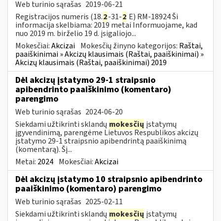
Web turinio sąrašas
2019-06-21
Registracijos numeris (18.
2
-31-
2
E) RM-18924 Ši
informacija skelbiama: 2019 metai Informuojame, kad
nuo 2019 m. birželio 19 d. įsigaliojo...
Mokesčiai:
Akcizai
Mokesčių žinyno kategorijos:
Raštai,
paaiškinimai » Akcizų klausimais (Raštai, paaiškinimai) »
Akcizų klausimais (Raštai, paaiškinimai) 2019
Dėl akcizų įstatymo 29-1 straipsnio
apibendrinto paaiškinimo (komentaro)
parengimo
Web turinio sąrašas
2024-06-20
Siekdami užtikrinti sklandų
mokesčių
įstatymų
įgyvendinimą, parengėme Lietuvos Respublikos akcizų
įstatymo 29-1 straipsnio apibendrintą paaiškinimą
(komentarą). Šį...
Metai:
2024
Mokesčiai:
Akcizai
Dėl akcizų įstatymo 10 straipsnio apibendrinto
paaiškinimo (komentaro) parengimo
Web turinio sąrašas
2025-02-11
Siekdami užtikrinti sklandų
mokesčių
įstatymų