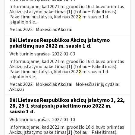
Informuojame, kad 2021 m. gruodžio 16 d. buvo priimtas
Akcizų įstatymo pakeitimas[1] (toliau − Pakeitimas).
Pakeitimu nustatyta, kad nuo 202
2
m. sausio 1 d.
įsigaliojo šie...
Metai:
2022
Mokesčiai:
Akcizai
Dėl Lietuvos Respublikos Akcizų įstatymo
pakeitimų nuo 2022 m. sausio 1 d.
Web turinio sąrašas
2022-01-03
Informuojame, kad 2021 m. gruodžio 16 d. buvo priimtas
Akcizų įstatymo pakeitimas[1] (toliau − Pakeitimas).
Pakeitimu nustatyta, kad nuo 202
2
m. sausio 1 d.
įsigaliojo šie...
Metai:
2022
Mokesčiai:
Akcizai
Mokesčiai ir jų dydžiai:
Akcizai
Dėl Lietuvos Respublikos akcizų įstatymo 3, 22,
28, 29-1 straipsnių pakeitimo nuo 2022 m.
sausio 1 d.
Web turinio sąrašas
2022-01-10
Informuojame, kad 2021 m. gruodžio 16 d. buvo priimtas
Akcizų įstatymo pakeitimas[1] (toliau − Pakeitimas).