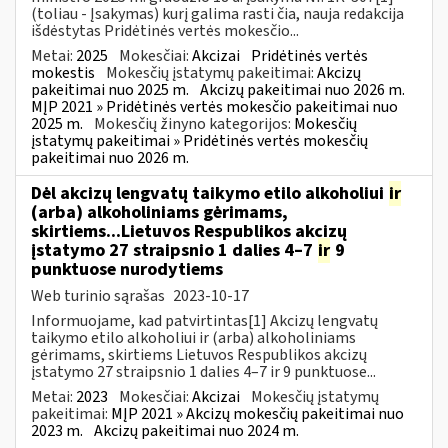
(toliau - Įsakymas) kurį galima rasti čia, nauja redakcija
išdėstytas Pridėtinės vertės mokesčio...
Metai:
2025
Mokesčiai:
Akcizai
Pridėtinės vertės
mokestis
Mokesčių įstatymų pakeitimai:
Akcizų
pakeitimai nuo 2025 m.
Akcizų pakeitimai nuo 2026 m.
MĮP 2021 » Pridėtinės vertės mokesčio pakeitimai nuo
2025 m.
Mokesčių žinyno kategorijos:
Mokesčių
įstatymų pakeitimai » Pridėtinės vertės mokesčių
pakeitimai nuo 2026 m.
Dėl akcizų lengvatų taikymo etilo alkoholiui
ir
(arba) alkoholiniams gėrimams,
skirtiems...Lietuvos Respublikos akcizų
įstatymo 27 straipsnio 1 dalies 4–7
ir
9
punktuose nurodytiems
Web turinio sąrašas
2023-10-17
Informuojame, kad patvirtintas[1] Akcizų lengvatų
taikymo etilo alkoholiui ir (arba) alkoholiniams
gėrimams, skirtiems Lietuvos Respublikos akcizų
įstatymo 27 straipsnio 1 dalies 4–7 ir 9 punktuose...
Metai:
2023
Mokesčiai:
Akcizai
Mokesčių įstatymų
pakeitimai:
MĮP 2021 » Akcizų mokesčių pakeitimai nuo
2023 m.
Akcizų pakeitimai nuo 2024 m.