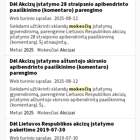
Dėl Akcizų įstatymo 28 straipsnio apibendrinto
paaiškinimo (komentaro) parengimo
Web turinio sąrašas
2025-08-12
Siekdami užtikrinti sklandų
mokesčių
įstatymų
įgyvendinimą, parengėme Lietuvos Respublikos akcizų
įstatymo 28 straipsnio apibendrintą paaiškinimą
(komentarą). Šį atnaujintą...
Metai:
2025
Mokesčiai:
Akcizai
Dėl Akcizų įstatymo aštuntojo skirsnio
apibendrinto paaiškinimo (komentaro)
parengimo
Web turinio sąrašas
2025-08-12
Siekdami užtikrinti sklandų
mokesčių
įstatymų
įgyvendinimą, parengėme Lietuvos Respublikos akcizų
įstatymo aštuntojo skirsnio apibendrintą paaiškinimą
(komentarą). Šį...
Metai:
2025
Mokesčiai:
Akcizai
Dėl Lietuvos Respublikos akcizų įstatymo
pakeitimo 2019-07-30
Web turinio sąrašas
2019-07-30