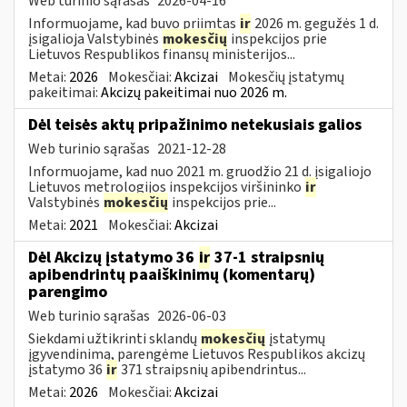
Web turinio sąrašas
2026-04-16
Informuojame, kad buvo priimtas
ir
2026 m. gegužės 1 d.
įsigalioja Valstybinės
mokesčių
inspekcijos prie
Lietuvos Respublikos finansų ministerijos...
Metai:
2026
Mokesčiai:
Akcizai
Mokesčių įstatymų
pakeitimai:
Akcizų pakeitimai nuo 2026 m.
Dėl teisės aktų pripažinimo netekusiais galios
Web turinio sąrašas
2021-12-28
Informuojame, kad nuo 2021 m. gruodžio 21 d. įsigaliojo
Lietuvos metrologijos inspekcijos viršininko
ir
Valstybinės
mokesčių
inspekcijos prie...
Metai:
2021
Mokesčiai:
Akcizai
Dėl Akcizų įstatymo 36
ir
37-1 straipsnių
apibendrintų paaiškinimų (komentarų)
parengimo
Web turinio sąrašas
2026-06-03
Siekdami užtikrinti sklandų
mokesčių
įstatymų
įgyvendinimą, parengėme Lietuvos Respublikos akcizų
įstatymo 36
ir
371 straipsnių apibendrintus...
Metai:
2026
Mokesčiai:
Akcizai