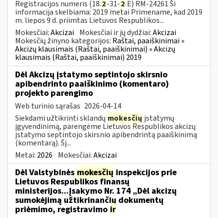
Registracijos numeris (18.
2
-31-
2
E) RM-24261 Ši
informacija skelbiama: 2019 metai Primename, kad 2019
m. liepos 9 d. priimtas Lietuvos Respublikos...
Mokesčiai:
Akcizai
Mokesčiai ir jų dydžiai:
Akcizai
Mokesčių žinyno kategorijos:
Raštai, paaiškinimai »
Akcizų klausimais (Raštai, paaiškinimai) » Akcizų
klausimais (Raštai, paaiškinimai) 2019
Dėl Akcizų įstatymo septintojo skirsnio
apibendrinto paaiškinimo (komentaro)
projekto parengimo
Web turinio sąrašas
2026-04-14
Siekdami užtikrinti sklandų
mokesčių
įstatymų
įgyvendinimą, parengėme Lietuvos Respublikos akcizų
įstatymo septintojo skirsnio apibendrintą paaiškinimą
(komentarą). Šį...
Metai:
2026
Mokesčiai:
Akcizai
Dėl Valstybinės
mokesčių
inspekcijos prie
Lietuvos Respublikos finansų
ministerijos...Įsakymo Nr. 174 „Dėl akcizų
sumokėjimą užtikrinančių dokumentų
priėmimo, registravimo
ir