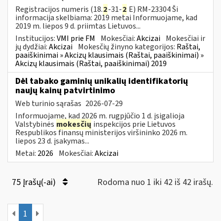
Registracijos numeris (18.
2
-31-
2
E) RM-23304 Ši
informacija skelbiama: 2019 metai Informuojame, kad
2019 m. liepos 9 d. priimtas Lietuvos...
Institucijos:
VMI prie FM
Mokesčiai:
Akcizai
Mokesčiai ir
jų dydžiai:
Akcizai
Mokesčių žinyno kategorijos:
Raštai,
paaiškinimai » Akcizų klausimais (Raštai, paaiškinimai) »
Akcizų klausimais (Raštai, paaiškinimai) 2019
Dėl tabako gaminių unikalių identifikatorių
naujų kainų patvirtinimo
Web turinio sąrašas
2026-07-29
Informuojame, kad 2026 m. rugpjūčio 1 d. įsigalioja
Valstybinės
mokesčių
inspekcijos prie Lietuvos
Respublikos finansų ministerijos viršininko 2026 m.
liepos 23 d. įsakymas...
Metai:
2026
Mokesčiai:
Akcizai
75 Įrašų(-ai)
Rodoma nuo 1 iki 42 iš 42 irašų.
1