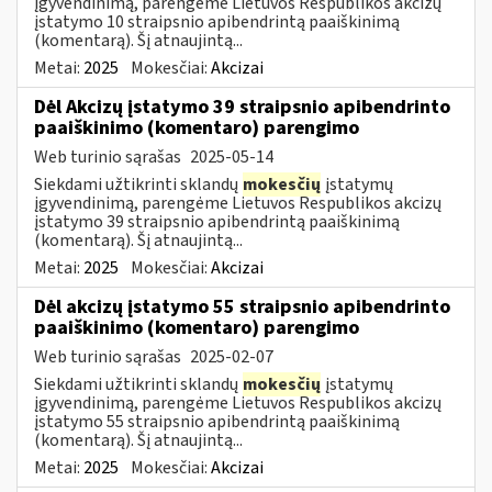
įgyvendinimą, parengėme Lietuvos Respublikos akcizų
įstatymo 10 straipsnio apibendrintą paaiškinimą
(komentarą). Šį atnaujintą...
Metai:
2025
Mokesčiai:
Akcizai
Dėl Akcizų įstatymo 39 straipsnio apibendrinto
paaiškinimo (komentaro) parengimo
Web turinio sąrašas
2025-05-14
Siekdami užtikrinti sklandų
mokesčių
įstatymų
įgyvendinimą, parengėme Lietuvos Respublikos akcizų
įstatymo 39 straipsnio apibendrintą paaiškinimą
(komentarą). Šį atnaujintą...
Metai:
2025
Mokesčiai:
Akcizai
Dėl akcizų įstatymo 55 straipsnio apibendrinto
paaiškinimo (komentaro) parengimo
Web turinio sąrašas
2025-02-07
Siekdami užtikrinti sklandų
mokesčių
įstatymų
įgyvendinimą, parengėme Lietuvos Respublikos akcizų
įstatymo 55 straipsnio apibendrintą paaiškinimą
(komentarą). Šį atnaujintą...
Metai:
2025
Mokesčiai:
Akcizai