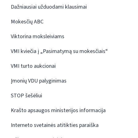
Dažniausiai užduodami klausimai
Mokesčių ABC
Viktorina moksleiviams
VMI kviečia į „Pasimatymą su mokesčiais“
VMI turto aukcionai
Įmonių VDU palyginimas
STOP šešėliui
Krašto apsaugos ministerijos informacija
Interneto svetainės atitikties paraiška