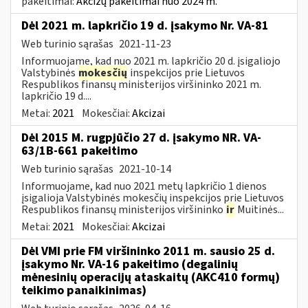
pakeitimai:
Akcizų pakeitimai nuo 2024 m.
Dėl 2021 m. lapkričio 19 d. įsakymo Nr. VA-81
Web turinio sąrašas
2021-11-23
Informuojame, kad nuo 2021 m. lapkričio 20 d. įsigaliojo
Valstybinės
mokesčių
inspekcijos prie Lietuvos
Respublikos finansų ministerijos viršininko 2021 m.
lapkričio 19 d....
Metai:
2021
Mokesčiai:
Akcizai
Dėl 2015 M. rugpjūčio 27 d. įsakymo NR. VA-
63/1B-661 pakeitimo
Web turinio sąrašas
2021-10-14
Informuojame, kad nuo 2021 metų lapkričio 1 dienos
įsigalioja Valstybinės mokesčių inspekcijos prie Lietuvos
Respublikos finansų ministerijos viršininko
ir
Muitinės...
Metai:
2021
Mokesčiai:
Akcizai
Dėl VMI prie FM viršininko 2011 m. sausio 25 d.
įsakymo Nr. VA-16 pakeitimo (degalinių
mėnesinių operacijų ataskaitų (AKC410 formų)
teikimo panaikinimas)