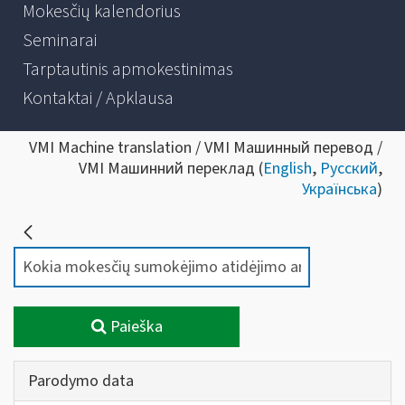
Mokesčių kalendorius
Seminarai
Tarptautinis apmokestinimas
Kontaktai / Apklausa
VMI Machine translation / VMI Машинный перевод /
VMI Машинний переклад (
English
,
Русский
,
Українська
)
Paieška
Parodymo data