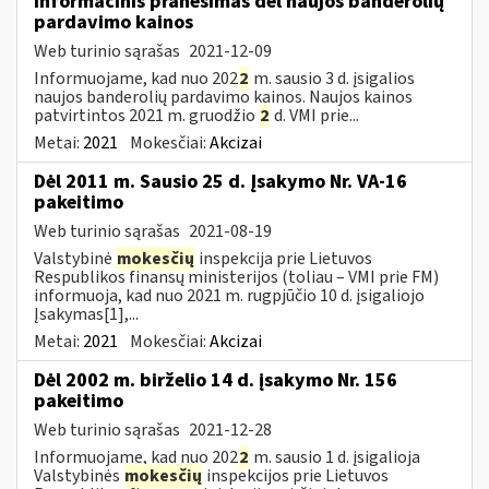
Informacinis pranešimas dėl naujos banderolių
pardavimo kainos
Web turinio sąrašas
2021-12-09
Informuojame, kad nuo 202
2
m. sausio 3 d. įsigalios
naujos banderolių pardavimo kainos. Naujos kainos
patvirtintos 2021 m. gruodžio
2
d. VMI prie...
Metai:
2021
Mokesčiai:
Akcizai
Dėl 2011 m. Sausio 25 d. Įsakymo Nr. VA-16
pakeitimo
Web turinio sąrašas
2021-08-19
Valstybinė
mokesčių
inspekcija prie Lietuvos
Respublikos finansų ministerijos (toliau – VMI prie FM)
informuoja, kad nuo 2021 m. rugpjūčio 10 d. įsigaliojo
Įsakymas[1],...
Metai:
2021
Mokesčiai:
Akcizai
Dėl 2002 m. birželio 14 d. įsakymo Nr. 156
pakeitimo
Web turinio sąrašas
2021-12-28
Informuojame, kad nuo 202
2
m. sausio 1 d. įsigalioja
Valstybinės
mokesčių
inspekcijos prie Lietuvos