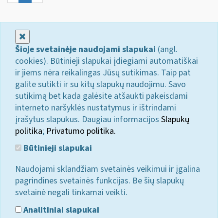
Uždaryti
Šioje svetainėje naudojami slapukai
(angl.
cookies). Būtinieji slapukai įdiegiami automatiškai
ir jiems nėra reikalingas Jūsų sutikimas. Taip pat
galite sutikti ir su kitų slapukų naudojimu. Savo
sutikimą bet kada galėsite atšaukti pakeisdami
interneto naršyklės nustatymus ir ištrindami
įrašytus slapukus. Daugiau informacijos
Slapukų
politika
;
Privatumo politika.
Būtinieji slapukai
Naudojami sklandžiam svetainės veikimui ir įgalina
pagrindines svetainės funkcijas. Be šių slapukų
svetainė negali tinkamai veikti.
Analitiniai slapukai