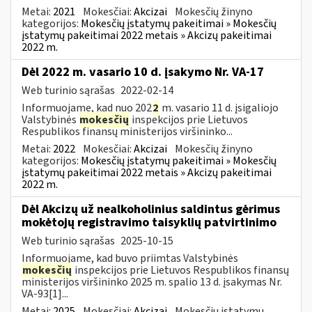
Metai:
2021
Mokesčiai:
Akcizai
Mokesčių žinyno
kategorijos:
Mokesčių įstatymų pakeitimai » Mokesčių
įstatymų pakeitimai 2022 metais » Akcizų pakeitimai
2022 m.
Dėl 2022 m. vasario 10 d. įsakymo Nr. VA-17
Web turinio sąrašas
2022-02-14
Informuojame, kad nuo 202
2
m. vasario 11 d. įsigaliojo
Valstybinės
mokesčių
inspekcijos prie Lietuvos
Respublikos finansų ministerijos viršininko...
Metai:
2022
Mokesčiai:
Akcizai
Mokesčių žinyno
kategorijos:
Mokesčių įstatymų pakeitimai » Mokesčių
įstatymų pakeitimai 2022 metais » Akcizų pakeitimai
2022 m.
Dėl Akcizų už nealkoholinius saldintus gėrimus
mokėtojų registravimo taisyklių patvirtinimo
Web turinio sąrašas
2025-10-15
Informuojame, kad buvo priimtas Valstybinės
mokesčių
inspekcijos prie Lietuvos Respublikos finansų
ministerijos viršininko 2025 m. spalio 13 d. įsakymas Nr.
VA-93[1]...
Metai:
2025
Mokesčiai:
Akcizai
Mokesčių įstatymų