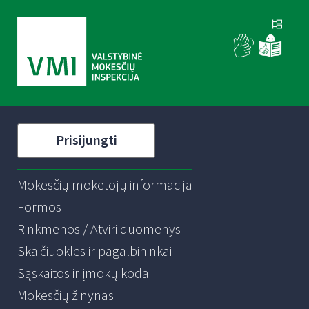
Prisijungti
Mokesčių mokėtojų informacija
Formos
Rinkmenos / Atviri duomenys
Skaičiuoklės ir pagalbininkai
Sąskaitos ir įmokų kodai
Mokesčių žinynas