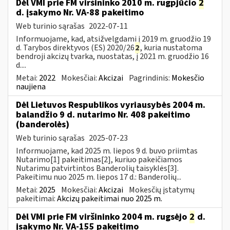
Dėl VMI prie FM viršininko 2010 m. rugpjūčio
2
d. įsakymo Nr. VA-88 pakeitimo
Web turinio sąrašas
2022-07-11
Informuojame, kad, atsižvelgdami į 2019 m. gruodžio 19
d. Tarybos direktyvos (ES) 2020/26
2
, kuria nustatoma
bendroji akcizų tvarka, nuostatas, į 2021 m. gruodžio 16
d....
Metai:
2022
Mokesčiai:
Akcizai
Pagrindinis:
Mokesčio
naujiena
Dėl Lietuvos Respublikos vyriausybės 2004 m.
balandžio 9 d. nutarimo Nr. 408 pakeitimo
(banderolės)
Web turinio sąrašas
2025-07-23
Informuojame, kad 2025 m. liepos 9 d. buvo priimtas
Nutarimo[1] pakeitimas[2], kuriuo pakeičiamos
Nutarimu patvirtintos Banderolių taisyklės[3].
Pakeitimu nuo 2025 m. liepos 17 d.: Banderolių...
Metai:
2025
Mokesčiai:
Akcizai
Mokesčių įstatymų
pakeitimai:
Akcizų pakeitimai nuo 2025 m.
Dėl VMI prie FM viršininko 2004 m. rugsėjo
2
d.
įsakymo Nr. VA-155 pakeitimo