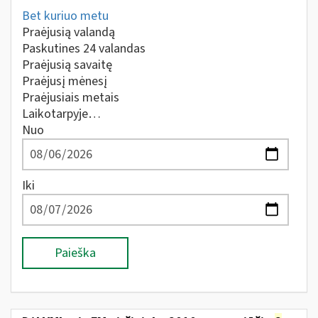
Bet kuriuo metu
Praėjusią valandą
Paskutines 24 valandas
Praėjusią savaitę
Praėjusį mėnesį
Praėjusiais metais
Laikotarpyje…
Nuo
Iki
Paieška