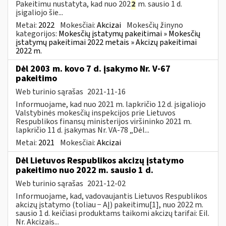
Pakeitimu nustatyta, kad nuo 202
2
m. sausio 1 d.
įsigaliojo šie...
Metai:
2022
Mokesčiai:
Akcizai
Mokesčių žinyno
kategorijos:
Mokesčių įstatymų pakeitimai » Mokesčių
įstatymų pakeitimai 2022 metais » Akcizų pakeitimai
2022 m.
Dėl 2003 m. kovo 7 d. įsakymo Nr. V-67
pakeitimo
Web turinio sąrašas
2021-11-16
Informuojame, kad nuo 2021 m. lapkričio 12 d. įsigaliojo
Valstybinės mokesčių inspekcijos prie Lietuvos
Respublikos finansų ministerijos viršininko 2021 m.
lapkričio 11 d. įsakymas Nr. VA-78 „Dėl...
Metai:
2021
Mokesčiai:
Akcizai
Dėl Lietuvos Respublikos akcizų įstatymo
pakeitimo nuo 2022 m. sausio 1 d.
Web turinio sąrašas
2021-12-02
Informuojame, kad, vadovaujantis Lietuvos Respublikos
akcizų įstatymo (toliau − AĮ) pakeitimu[1], nuo 2022 m.
sausio 1 d. keičiasi produktams taikomi akcizų tarifai: Eil.
Nr. Akcizais...