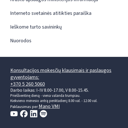
Interneto svetainės atitikties paraiška
Ieškome turto savininkų
Nuorodos
Konsultacijos mokesčių klausimais ir paslaugos
gyventojams:
+370 5 260 5060
Darbo laikas: I-IV 8.00-17.00, V 8.00-15.45.
Prieššventinę dieną - viena valanda trumpiau.
Kiekvieno mėnesio antrą penktadienį 8.00 val. - 12.00 val.
Mano VMI
Paklausimas per