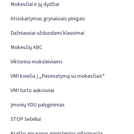
Mokesčiai ir jų dydžiai
Atsiskaitymas grynaisiais pinigais
Dažniausiai užduodami klausimai
Mokesčių ABC
Viktorina moksleiviams
VMI kviečia į „Pasimatymą su mokesčiais“
VMI turto aukcionai
Įmonių VDU palyginimas
STOP šešėliui
Krašto apsaugos ministerijos informacija