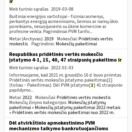
ir
Web turinio sąrašas
2019-03-08
Buitiniai energijos vartotojai - fiziniai asmenys,
perkantys energiją asmeniniams, šeimos ar namų ūkio
poreikiams, nesusijusiems su ūkine komercine ar
profesine veikla. Pagrindiniai PVM tarifo...
Metai (Archyvas):
2019
Mokesčiai:
Pridėtinės vertės
mokestis
Pagrindinis:
Mokesčių pakeitimai
Respublikos pridėtinės vertės mokesčio
įstatymo 4-1, 15, 40, 47 straipsnių pakeitimo
ir
Web turinio sąrašas
2022-01-03
Informuojame, kad 2021 m. gruodžio 16 d. buvo priimtas
Pridėtinės vertės mokesčio įstatymo pakeitimas[1]
(toliau − Pakeitimas). Dėl PVM įstatymo[
2
] 41 straipsnio
papildymo...
Metai:
2022
Mokesčiai:
Pridėtinės vertės mokestis
Mokesčių žinyno kategorijos:
Mokesčių įstatymų
pakeitimai » Mokesčių įstatymų pakeitimai 2022 metais
» Pridėtinės vertės mokesčio pakeitimai nuo 2022 m.
Dėl atvirkštinio apmokestinimo PVM
mechanizmo taikymo bankrutuojančioms