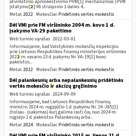
atvirkštinio apmokestinimo PVM[1] mechanizmas (PVM
įstatymo[
2
] 96 straipsnio 1 dalies 4...
Metai:
2022
Mokesčiai:
Pridėtinės vertės mokestis
Dėl VMI prie FM viršininko 2004 m. kovo 1 d.
įsakymo VA-29 pakeitimo
Web turinio sąrašas
2022-03-01
Informuojame, kad Valstybinės mokesčių inspekcijos
prie Lietuvos Respublikos finansų ministerijos viršininko
202
2
m. vasario 23 d. įsakymu Nr. VA-19[1] buvo
pakeistos...
Metai:
2022
Mokesčiai:
Pridėtinės vertės mokestis
Dėl palankesnių arba nepalankesnių pridėtinės
vertės mokesčio
ir
akcizų grąžinimo
Web turinio sąrašas
2024-09-09
Informuojame, kad Lietuvos Respublikos finansų
ministro 2024 m. rugpjūčio 1 d. įsakymu Nr. 1K-265[1]
(toliau - Įsakymas) kurį galima rasti čia, nuo 2024 m.
rugsėjo 1 d. pakeistos Palankesnių arba...
Metai:
2024
Mokesčiai:
Pridėtinės vertės mokestis
Dėl VMI prie FM viršininko 2015 m. liepos 21 d.