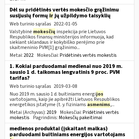
Dėl su pridėtinės vertės mokesčio grąžinimu
susijusių formų
ir
jų užpildymo taisyklių
Web turinio sąrašas
2022-01-05
Valstybinė
mokesčių
inspekcija prie Lietuvos
Respublikos finansų ministerijos informuoja, kad
siekiant sklandaus ir kokybiško perėjimo prie
skaitmeninio PVM[1] grąžinimo...
Metai:
2022
Mokesčiai:
Pridėtinės vertės mokestis
1. Kokiai parduodamai medienai nuo 2019 m.
sausio 1 d. taikomas lengvatinis 9 proc. PVM
tarifas?
Web turinio sąrašas
2019-03-08
Nuo 2019 m. sausio 1 d. buitiniams energi
jos
vartotojams, kaip jie apibrėžti Lietuvos Respublikos
energetikos įstatyme (t. y. fiziniams
asmenims
,...
Metai (Archyvas):
2019
Mokesčiai:
Pridėtinės vertės
mokestis
Pagrindinis:
Mokesčių pakeitimai
medienos produktai (įskaitant malkas)
parduodami buitiniams energijos vartotojams