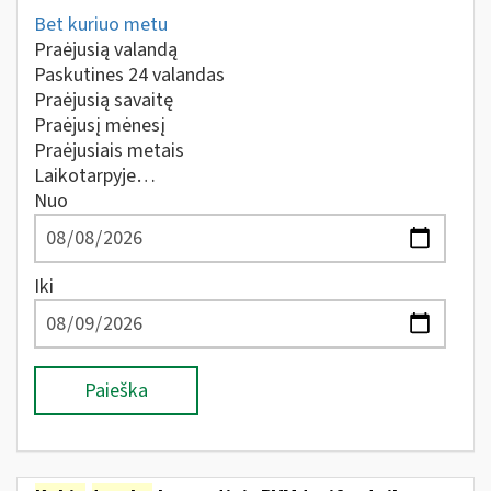
Bet kuriuo metu
Praėjusią valandą
Paskutines 24 valandas
Praėjusią savaitę
Praėjusį mėnesį
Praėjusiais metais
Laikotarpyje…
Nuo
Iki
Paieška