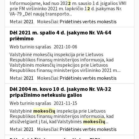
Informuojame, kad nuo 202
2
m. sausio 1 d. įsigalios VMI
prie FM viršininko 2021 m. lapkričio 1
2
d. įsakymas Nr.
VA-79 „Dėl naują transporto...
Metai:
2021
Mokesčiai:
Pridėtinės vertės mokestis
Dėl 2021 m. spalio 4 d. įsakymo Nr. VA-64
priėmimo
Web turinio sąrašas
2021-10-06
Valstybinė mokesčių inspekcija prie Lietuvos
Respublikos finansų ministerijos informuoja, kad
Valstybinės mokesčių inspekcijos prie Lietuvos
Respublikos finansų ministerijos viršininko 2021 m....
Metai:
2021
Mokesčiai:
Pridėtinės vertės mokestis
Dėl 2004 m. kovo 10 d. įsakymo Nr. VA-32
pripažinimo netekusiu galios
Web turinio sąrašas
2021-11-15
Valstybinė
mokesčių
inspekcija prie Lietuvos
Respublikos finansų ministerijos informuoja, kad
atsižvelgiant į tai, kad Valstybinės
mokesčių
...
Metai:
2021
Mokesčiai:
Pridėtinės vertės mokestis