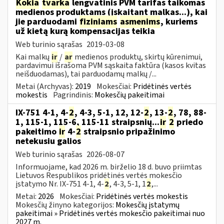
Kokia
tvarka
lengvatinis PVM tarifas taikomas
medienos produktams (įskaitant malkas...), kai
jie parduodami
fiziniams
asmenims
, kuriems
už kietą kurą kompensacijas teikia
Web turinio sąrašas
2019-03-08
Kai malkų
ir
/
ar
medienos produktų, skirtų kūrenimui,
pardavimui išrašoma PVM sąskaita faktūra (kasos kvitas
neišduodamas), tai parduodamų malkų /...
Metai (Archyvas):
2019
Mokesčiai:
Pridėtinės vertės
mokestis
Pagrindinis:
Mokesčių pakeitimai
IX-751 4-1, 4-
2
, 4-3, 5-1, 12, 12-
2
, 13-
2
, 78, 88-
1, 115-1, 115-6, 115-11 straipsnių...
ir
2
priedo
pakeitimo
ir
4-
2
straipsnio pripažinimo
netekusiu galios
Web turinio sąrašas
2026-08-07
Informuojame, kad 2026 m. birželio 18 d. buvo priimtas
Lietuvos Respublikos pridėtinės vertės mokesčio
įstatymo Nr. IX-751 4-1, 4-
2
, 4-3, 5-1, 1
2
,...
Metai:
2026
Mokesčiai:
Pridėtinės vertės mokestis
Mokesčių žinyno kategorijos:
Mokesčių įstatymų
pakeitimai » Pridėtinės vertės mokesčio pakeitimai nuo
2027 m.