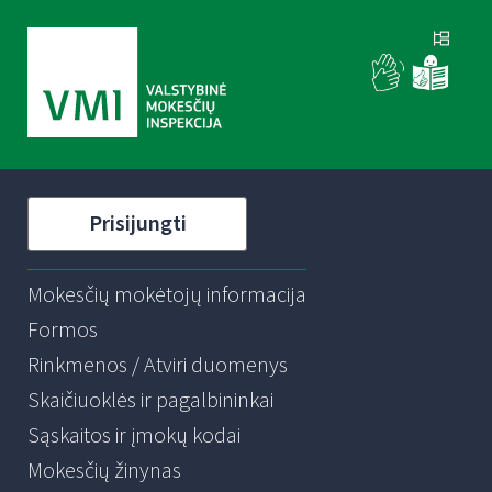
Prisijungti
Mokesčių mokėtojų informacija
Formos
Rinkmenos / Atviri duomenys
Skaičiuoklės ir pagalbininkai
Sąskaitos ir įmokų kodai
Mokesčių žinynas