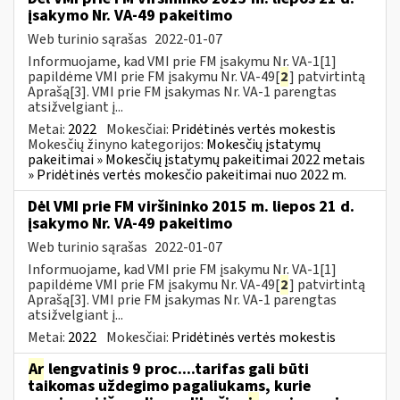
įsakymo Nr. VA-49 pakeitimo
Web turinio sąrašas
2022-01-07
Informuojame, kad VMI prie FM įsakymu Nr. VA-1[1]
papildėme VMI prie FM įsakymu Nr. VA-49[
2
] patvirtintą
Aprašą[3]. VMI prie FM įsakymas Nr. VA-1 parengtas
atsižvelgiant į...
Metai:
2022
Mokesčiai:
Pridėtinės vertės mokestis
Mokesčių žinyno kategorijos:
Mokesčių įstatymų
pakeitimai » Mokesčių įstatymų pakeitimai 2022 metais
» Pridėtinės vertės mokesčio pakeitimai nuo 2022 m.
Dėl VMI prie FM viršininko 2015 m. liepos 21 d.
įsakymo Nr. VA-49 pakeitimo
Web turinio sąrašas
2022-01-07
Informuojame, kad VMI prie FM įsakymu Nr. VA-1[1]
papildėme VMI prie FM įsakymu Nr. VA-49[
2
] patvirtintą
Aprašą[3]. VMI prie FM įsakymas Nr. VA-1 parengtas
atsižvelgiant į...
Metai:
2022
Mokesčiai:
Pridėtinės vertės mokestis
Ar
lengvatinis 9 proc....tarifas gali būti
taikomas uždegimo pagaliukams, kurie