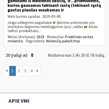
gaminami iš medienos likučių,
ir
...priemonėms,
kurios gaunamos tekinant rąstą (tekinant rąstą
gautas plaušas susukamas
ir
Web turinio sąrašas
2019-03-08
Jeigu uždegimo pagaliukai
ir
įkūrimo priemonės yra
įmirkytos degiomis medžiagomis (pvz., vašku
ar
kitais
naftos produktais)...
Metai (Archyvas):
2019
Mokesčiai:
Pridėtinės vertės
mokestis
Pagrindinis:
Mokesčių pakeitimai
20 Įrašų(-ai)
Rodoma nuo 1 iki 20 iš 78 irašų.
1
2
3
4
APIE VMI