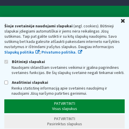
Valstybinė mokesčių inspekcija prie Lietuvos
U
Respublikos finansų ministerijos
Šioje svetainėje naudojami slapukai
(angl. cookies). Būtinieji
slapukai įdiegiami automatiškai ir jiems nėra reikalingas Jūsų
Biudžetinė įstaiga. Juridinio asmens kodas — 188659752,
sutikimas. Taip pat galite sutikti ir su kitų slapukų naudojimu. Savo
adresas: Vasario 16-osios g. 14, 01107 Vilnius, Lietuva, el.paštas:
sutikimą bet kada galėsite atšaukti pakeisdami interneto naršyklės
vmi@vmi.lt
, E. pristatymo dėžutės adresas 188659752
nustatymus ir ištrindami įrašytus slapukus. Daugiau informacijos
Duomenys apie Valstybinę mokesčių inspekciją prie Lietuvos
Slapukų politika
;
Privatumo politika.
Respublikos finansų ministerijos kaupiami ir saugomi Juridinių
asmenų registre
Būtinieji slapukai
Naudojami sklandžiam svetainės veikimui ir įgalina pagrindines
svetainės funkcijas. Be šių slapukų svetainė negali tinkamai veikti.
Analitiniai slapukai
Renka statistinę informaciją apie svetainės naudojimą ir
naudojami Jūsų naršymo patirties gerinimui.
PATVIRTINTI
Visus slapukus
PATVIRTINTI
Pasirinktus slapukus