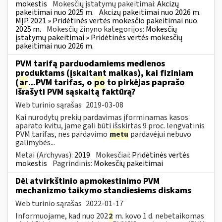
mokestis
Mokesčių įstatymų pakeitimai:
Akcizų
pakeitimai nuo 2025 m.
Akcizų pakeitimai nuo 2026 m.
MĮP 2021 » Pridėtinės vertės mokesčio pakeitimai nuo
2025 m.
Mokesčių žinyno kategorijos:
Mokesčių
įstatymų pakeitimai » Pridėtinės vertės mokesčių
pakeitimai nuo 2026 m.
PVM tarifą parduodamiems medienos
produktams (įskaitant malkas), kai fiziniam
(
ar
...PVM tarifas, o
po
to pirkėjas paprašo
išrašyti PVM sąskaitą faktūrą?
Web turinio sąrašas
2019-03-08
Kai nurodytų prekių pardavimas įforminamas kasos
aparato kvitu, jame gali būti išskirtas 9 proc. lengvatinis
PVM tarifas, nes pardavimo
metu
pardavėjui nebuvo
galimybės...
Metai (Archyvas):
2019
Mokesčiai:
Pridėtinės vertės
mokestis
Pagrindinis:
Mokesčių pakeitimai
Dėl atvirkštinio apmokestinimo PVM
mechanizmo taikymo standiesiems diskams
Web turinio sąrašas
2022-01-17
Informuojame, kad nuo 202
2
m. kovo 1 d. nebetaikomas