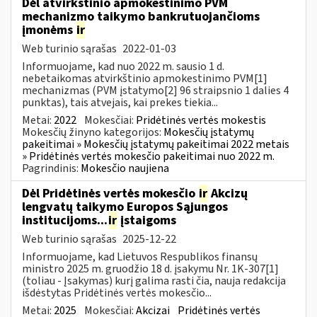
Dėl atvirkštinio apmokestinimo PVM
mechanizmo taikymo bankrutuojančioms
įmonėms
ir
Web turinio sąrašas
2022-01-03
Informuojame, kad nuo 2022 m. sausio 1 d.
nebetaikomas atvirkštinio apmokestinimo PVM[1]
mechanizmas (PVM įstatymo[2] 96 straipsnio 1 dalies 4
punktas), tais atvejais, kai prekes tiekia...
Metai:
2022
Mokesčiai:
Pridėtinės vertės mokestis
Mokesčių žinyno kategorijos:
Mokesčių įstatymų
pakeitimai » Mokesčių įstatymų pakeitimai 2022 metais
» Pridėtinės vertės mokesčio pakeitimai nuo 2022 m.
Pagrindinis:
Mokesčio naujiena
Dėl Pridėtinės vertės mokesčio
ir
Akcizų
lengvatų taikymo Europos Sąjungos
institucijoms...
ir
įstaigoms
Web turinio sąrašas
2025-12-22
Informuojame, kad Lietuvos Respublikos finansų
ministro 2025 m. gruodžio 18 d. įsakymu Nr. 1K-307[1]
(toliau - Įsakymas) kurį galima rasti čia, nauja redakcija
išdėstytas Pridėtinės vertės mokesčio...
Metai:
2025
Mokesčiai:
Akcizai
Pridėtinės vertės