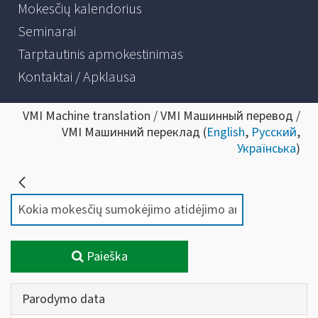
Mokesčių kalendorius
Seminarai
Tarptautinis apmokestinimas
Kontaktai / Apklausa
VMI Machine translation / VMI Машинный перевод /
VMI Машинний переклад (
English
,
Русский
,
Українська
)
Paieška
Parodymo data