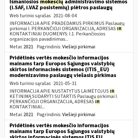
Išmaniosios
mokesčių
administravimo sistemos
(i.SAF, i.VAZ posistemių) plėtros paslaugų
Web turinio sąrašas
2021-08-04
INFORMACIJA APIE PRADEDAMUS PIRKIMUS Paslaugų
pirkimai I. PERKANČIOJI ORGANIZACIJA, ADRESAS
IR
KONTAKTINIAI DUOMENYS: I.1. Perkančiosios
organizacijos pavadinimas...
Metai:
2021
Pagrindinis:
Viešieji pirkimai
Pridėtinės vertės mokesčio informacijos
mainams tarp Europos Sąjungos valstybių
skirtos informacinės sistemos (ITIS_EU)
modernizavimo paslaugų viešasis pirkimas
Web turinio sąrašas
2021-05-31
INFORMACIJA APIE NUSTATYTUS LAIMĖTOJUS
IR
KETINIMĄ SUDARYTI SUTARTIS Paslaugų pirkimai I.
PERKANČIOJI ORGANIZACIJA, ADRESAS
IR
KONTAKTINIAI...
Metai:
2021
Pagrindinis:
Viešieji pirkimai
Pridėtinės vertės mokesčio informacijos
mainams tarp Europos Sąjungos valstybių
skirtos informacinės sistemos ITIS EU