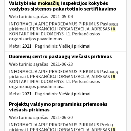
Valstybinės
mokesčių
inspekcijos kokybės
vadybos sistemos pakartotinio sertifikavimo
Web turinio sąrašas
2021-05-04
INFORMACIJA APIE PRADEDAMUS PIRKIMUS Paslaugų
pirkimai I. PERKANČIOJI ORGANIZACIJA, ADRESAS
IR
KONTAKTINIAI DUOMENYS: I.1. Perkančiosios
organizacijos pavadinimas...
Metai:
2021
Pagrindinis:
Viešieji pirkimai
Duomenų centro paslaugų viešasis pirkimas
Web turinio sąrašas
2021-06-23
INFORMACIJA APIE PRADEDAMUS PIRKIMUS Paslaugų
pirkimai I. PERKANČIOJI ORGANIZACIJA, ADRESAS
IR
KONTAKTINIAI DUOMENYS: I.1. Perkančiosios
organizacijos pavadinimas...
Metai:
2021
Pagrindinis:
Viešieji pirkimai
Projektų valdymo programinės priemonės
viešasis pirkimas
Web turinio sąrašas
2021-06-30
INFORMACIJA APIE PRADEDAMUS PIRKIMUS Prekių
pirkimai I. PERKANČIOJI ORGANIZACIJA, ADRESAS
IR