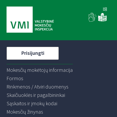
Prisijungti
Mokesčių mokėtojų informacija
Formos
Rinkmenos / Atviri duomenys
Skaičiuoklės ir pagalbininkai
Sąskaitos ir įmokų kodai
Mokesčių žinynas