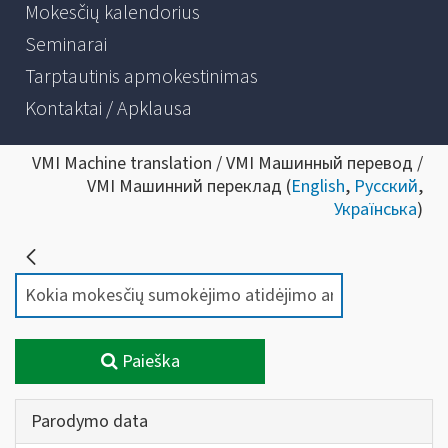
Mokesčių kalendorius
Seminarai
Tarptautinis apmokestinimas
Kontaktai / Apklausa
VMI Machine translation / VMI Машинный перевод /
VMI Машинний переклад (
English
,
Русский
,
Українська
)
Paieška
Parodymo data