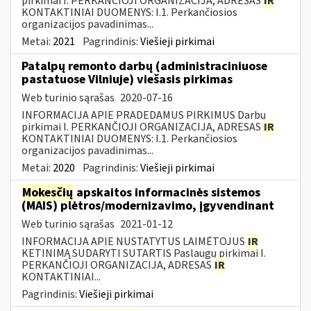
pirkimai I. PERKANČIOJI ORGANIZACIJA, ADRESAS
IR
KONTAKTINIAI DUOMENYS: I.1. Perkančiosios
organizacijos pavadinimas...
Metai:
2021
Pagrindinis:
Viešieji pirkimai
Patalpų remonto darbų (administraciniuose
pastatuose Vilniuje) viešasis pirkimas
Web turinio sąrašas
2020-07-16
INFORMACIJA APIE PRADEDAMUS PIRKIMUS Darbų
pirkimai I. PERKANČIOJI ORGANIZACIJA, ADRESAS
IR
KONTAKTINIAI DUOMENYS: I.1. Perkančiosios
organizacijos pavadinimas...
Metai:
2020
Pagrindinis:
Viešieji pirkimai
Mokesčių
apskaitos informacinės sistemos
(MAIS) plėtros/modernizavimo, įgyvendinant
Web turinio sąrašas
2021-01-12
INFORMACIJA APIE NUSTATYTUS LAIMĖTOJUS
IR
KETINIMĄ SUDARYTI SUTARTIS Paslaugų pirkimai I.
PERKANČIOJI ORGANIZACIJA, ADRESAS
IR
KONTAKTINIAI...
Pagrindinis:
Viešieji pirkimai