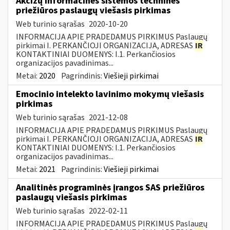
Akcizų informacinės sistemos techninės
priežiūros paslaugų viešasis pirkimas
Web turinio sąrašas
2020-10-20
INFORMACIJA APIE PRADEDAMUS PIRKIMUS Paslaugų
pirkimai I. PERKANČIOJI ORGANIZACIJA, ADRESAS
IR
KONTAKTINIAI DUOMENYS: I.1. Perkančiosios
organizacijos pavadinimas...
Metai:
2020
Pagrindinis:
Viešieji pirkimai
Emocinio intelekto lavinimo mokymų viešasis
pirkimas
Web turinio sąrašas
2021-12-08
INFORMACIJA APIE PRADEDAMUS PIRKIMUS Paslaugų
pirkimai I. PERKANČIOJI ORGANIZACIJA, ADRESAS
IR
KONTAKTINIAI DUOMENYS: I.1. Perkančiosios
organizacijos pavadinimas...
Metai:
2021
Pagrindinis:
Viešieji pirkimai
Analitinės programinės įrangos SAS priežiūros
paslaugų viešasis pirkimas
Web turinio sąrašas
2022-02-11
INFORMACIJA APIE PRADEDAMUS PIRKIMUS Paslaugų