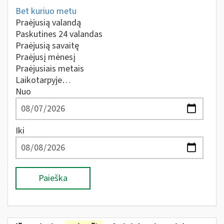
Bet kuriuo metu
Praėjusią valandą
Paskutines 24 valandas
Praėjusią savaitę
Praėjusį mėnesį
Praėjusiais metais
Laikotarpyje…
Nuo
Iki
Paieška