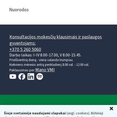
Nuorodos
Konsultacijos mokesčių klausimais ir paslaugos
gyventojams:
+370 5 260 5060
Darbo laikas: I-IV 8.00-17.00, V 8.00-15.45.
Prieššventinę dieną - viena valanda trumpiau.
Kiekvieno mėnesio antrą penktadienį 8.00 val. - 12.00 val.
Mano VMI
Paklausimas per
Valstybinė mokesčių inspekcija prie Lietuvos
U
Respublikos finansų ministerijos
Šioje svetainėje naudojami slapukai
(angl. cookies). Būtinieji