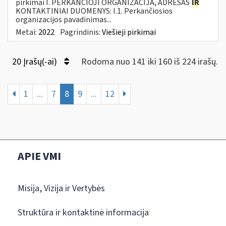
pirkimai I. PERKANČIOJI ORGANIZACIJA, ADRESAS
IR
KONTAKTINIAI DUOMENYS: I.1. Perkančiosios
organizacijos pavadinimas...
Metai:
2022
Pagrindinis:
Viešieji pirkimai
20 Įrašų(-ai)
Rodoma nuo 141 iki 160 iš 224 irašų.
1
...
7
8
9
...
12
APIE VMI
Misija, Vizija ir Vertybės
Struktūra ir kontaktinė informacija