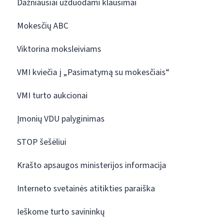
Dažniausiai užduodami klausimai
Mokesčių ABC
Viktorina moksleiviams
VMI kviečia į „Pasimatymą su mokesčiais“
VMI turto aukcionai
Įmonių VDU palyginimas
STOP šešėliui
Krašto apsaugos ministerijos informacija
Interneto svetainės atitikties paraiška
Ieškome turto savininkų