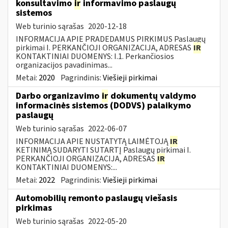
konsultavimo
ir
informavimo paslaugų
sistemos
Web turinio sąrašas
2020-12-18
INFORMACIJA APIE PRADEDAMUS PIRKIMUS Paslaugų
pirkimai I. PERKANČIOJI ORGANIZACIJA, ADRESAS
IR
KONTAKTINIAI DUOMENYS: I.1. Perkančiosios
organizacijos pavadinimas...
Metai:
2020
Pagrindinis:
Viešieji pirkimai
Darbo organizavimo
ir
dokumentų valdymo
informacinės sistemos (DODVS) palaikymo
paslaugų
Web turinio sąrašas
2022-06-07
INFORMACIJA APIE NUSTATYTĄ LAIMĖTOJĄ
IR
KETINIMĄ SUDARYTI SUTARTĮ Paslaugų pirkimai I.
PERKANČIOJI ORGANIZACIJA, ADRESAS
IR
KONTAKTINIAI DUOMENYS:...
Metai:
2022
Pagrindinis:
Viešieji pirkimai
Automobilių remonto paslaugų viešasis
pirkimas
Web turinio sąrašas
2022-05-20