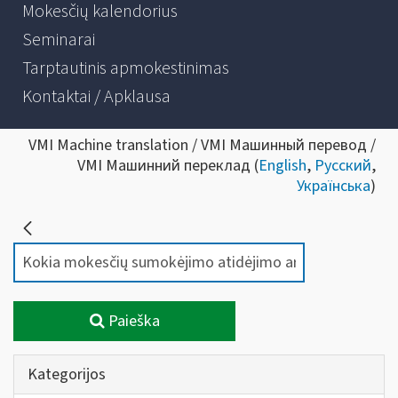
Mokesčių kalendorius
Seminarai
Tarptautinis apmokestinimas
Kontaktai / Apklausa
VMI Machine translation / VMI Машинный перевод /
VMI Машинний переклад (
English
,
Русский
,
Українська
)
Paieška
Kategorijos