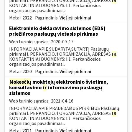
pirkimai I. PERKANČIOJI ORGANIZACIJA, ADRESAS
IR
KONTAKTINIAI DUOMENYS: I.1. Perkančiosios
organizacijos pavadinimas...
Metai:
2022
Pagrindinis:
Viešieji pirkimai
Elektroninio deklaravimo sistemos (EDS)
priežiūros paslaugų viešasis pirkimas
Web turinio sąrašas
2020-09-17
INFORMACIJA APIE SUDARYTĄ SUTARTĮ Paslaugų
pirkimai I. PERKANČIOJI ORGANIZACIJA, ADRESAS
IR
KONTAKTINIAI DUOMENYS: I.1. Perkančiosios
organizacijos pavadinimas...
Metai:
2020
Pagrindinis:
Viešieji pirkimai
Mokesčių
mokėtojų elektroninio švietimo,
konsultavimo
ir
informavimo paslaugų
sistemos
Web turinio sąrašas
2021-04-16
INFORMACIJA APIE PRADEDAMUS PIRKIMUS Paslaugų
pirkimai I. PERKANČIOJI ORGANIZACIJA, ADRESAS
IR
KONTAKTINIAI DUOMENYS: I.1. Perkančiosios
organizacijos pavadinimas...
Metai:
2021
Pagrindinis:
Viešieji pirkimai