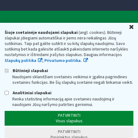
Valstybinė mokesčių inspekcija prie Lietuvos
U
Respublikos finansų ministerijos
Šioje svetainėje naudojami slapukai
(angl. cookies). Būtinieji
slapukai įdiegiami automatiškai ir jiems nėra reikalingas Jūsų
Biudžetinė įstaiga. Juridinio asmens kodas — 188659752,
sutikimas. Taip pat galite sutikti ir su kitų slapukų naudojimu. Savo
adresas: Vasario 16-osios g. 14, 01107 Vilnius, Lietuva, el.paštas:
sutikimą bet kada galėsite atšaukti pakeisdami interneto naršyklės
vmi@vmi.lt
, E. pristatymo dėžutės adresas 188659752
nustatymus ir ištrindami įrašytus slapukus. Daugiau informacijos
Duomenys apie Valstybinę mokesčių inspekciją prie Lietuvos
Slapukų politika
;
Privatumo politika.
Respublikos finansų ministerijos kaupiami ir saugomi Juridinių
asmenų registre
Būtinieji slapukai
Naudojami sklandžiam svetainės veikimui ir įgalina pagrindines
svetainės funkcijas. Be šių slapukų svetainė negali tinkamai veikti.
Analitiniai slapukai
Renka statistinę informaciją apie svetainės naudojimą ir
naudojami Jūsų naršymo patirties gerinimui.
PATVIRTINTI
Visus slapukus
PATVIRTINTI
Pasirinktus slapukus