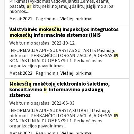
Pirkimas) vykdomas vadovaujantis Žemės, esamų
pastatų
ar
kitų nekilnojamųjų daiktų įsigijimo arba
nuomos...
Metai:
2021
Pagrindinis:
Viešieji pirkimai
Valstybinės
mokesčių
inspekcijos integruotos
mokesčių
informacinės sistemos (IMIS
Web turinio sąrašas
2022-10-12
INFORMACIJA APIE SUDARYTAS SUTARTIS Paslaugų
pirkimai I. PERKANČIOJI ORGANIZACIJA, ADRESAS
IR
KONTAKTINIAI DUOMENYS: I.1. Perkančiosios
organizacijos pavadinimas...
Metai:
2022
Pagrindinis:
Viešieji pirkimai
Mokesčių
mokėtojų elektroninio švietimo,
konsultavimo
ir
informavimo paslaugų
sistemos
Web turinio sąrašas
2021-06-03
INFORMACIJA APIE SUDARYTĄ SUTARTĮ Paslaugų
pirkimai I. PERKANČIOJI ORGANIZACIJA, ADRESAS
IR
KONTAKTINIAI DUOMENYS: I.1. Perkančiosios
organizacijos pavadinimas...
Metai:
2021
Pagrindinis:
Viešieji pirkimai