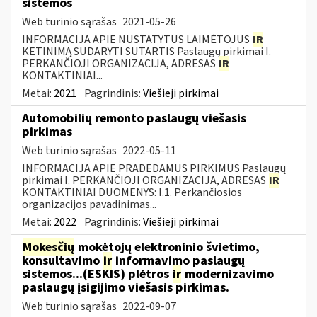
sistemos
Web turinio sąrašas
2021-05-26
INFORMACIJA APIE NUSTATYTUS LAIMĖTOJUS
IR
KETINIMĄ SUDARYTI SUTARTIS Paslaugų pirkimai I.
PERKANČIOJI ORGANIZACIJA, ADRESAS
IR
KONTAKTINIAI...
Metai:
2021
Pagrindinis:
Viešieji pirkimai
Automobilių remonto paslaugų viešasis
pirkimas
Web turinio sąrašas
2022-05-11
INFORMACIJA APIE PRADEDAMUS PIRKIMUS Paslaugų
pirkimai I. PERKANČIOJI ORGANIZACIJA, ADRESAS
IR
KONTAKTINIAI DUOMENYS: I.1. Perkančiosios
organizacijos pavadinimas...
Metai:
2022
Pagrindinis:
Viešieji pirkimai
Mokesčių
mokėtojų elektroninio švietimo,
konsultavimo
ir
informavimo paslaugų
sistemos...(ESKIS) plėtros
ir
modernizavimo
paslaugų įsigijimo viešasis pirkimas.
Web turinio sąrašas
2022-09-07