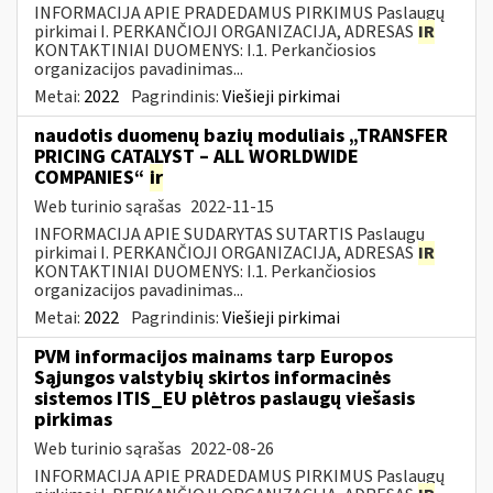
INFORMACIJA APIE PRADEDAMUS PIRKIMUS Paslaugų
pirkimai I. PERKANČIOJI ORGANIZACIJA, ADRESAS
IR
KONTAKTINIAI DUOMENYS: I.1. Perkančiosios
organizacijos pavadinimas...
Metai:
2022
Pagrindinis:
Viešieji pirkimai
naudotis duomenų bazių moduliais „TRANSFER
PRICING CATALYST – ALL WORLDWIDE
COMPANIES“
ir
Web turinio sąrašas
2022-11-15
INFORMACIJA APIE SUDARYTAS SUTARTIS Paslaugų
pirkimai I. PERKANČIOJI ORGANIZACIJA, ADRESAS
IR
KONTAKTINIAI DUOMENYS: I.1. Perkančiosios
organizacijos pavadinimas...
Metai:
2022
Pagrindinis:
Viešieji pirkimai
PVM informacijos mainams tarp Europos
Sąjungos valstybių skirtos informacinės
sistemos ITIS_EU plėtros paslaugų viešasis
pirkimas
Web turinio sąrašas
2022-08-26
INFORMACIJA APIE PRADEDAMUS PIRKIMUS Paslaugų