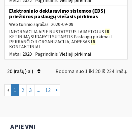
Metai:
2022
Pagrindinis:
Viešieji pirkimai
Elektroninio deklaravimo sistemos (EDS)
priežiūros paslaugų viešasis pirkimas
Web turinio sąrašas
2020-09-09
INFORMACIJA APIE NUSTATYTUS LAIMĖTOJUS
IR
KETINIMĄ SUDARYTI SUTARTIS Paslaugų pirkimai I.
PERKANČIOJI ORGANIZACIJA, ADRESAS
IR
KONTAKTINIAI...
Metai:
2020
Pagrindinis:
Viešieji pirkimai
20 Įrašų(-ai)
Rodoma nuo 1 iki 20 iš 224 irašų.
1
2
3
...
12
APIE VMI