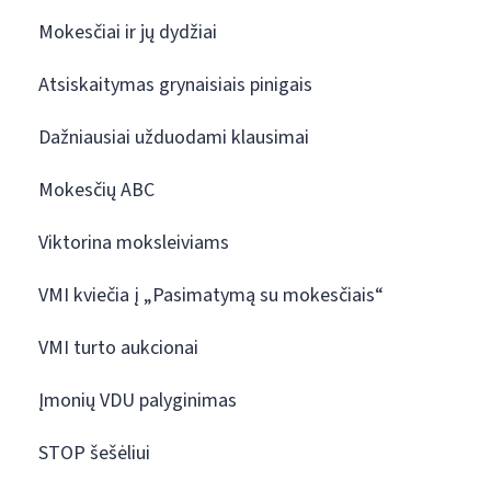
Mokesčiai ir jų dydžiai
Atsiskaitymas grynaisiais pinigais
Dažniausiai užduodami klausimai
Mokesčių ABC
Viktorina moksleiviams
VMI kviečia į „Pasimatymą su mokesčiais“
VMI turto aukcionai
Įmonių VDU palyginimas
STOP šešėliui