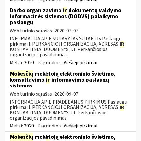
Darbo organizavimo
ir
dokumentų valdymo
informacinės sistemos (DODVS) palaikymo
paslaugų
Web turinio sąrašas
2020-07-07
INFORMACIJA APIE SUDARYTAS SUTARTIS Paslaugų
pirkimai I. PERKANČIOJI ORGANIZACIJA, ADRESAS
IR
KONTAKTINIAI DUOMENYS: I.1. Perkančiosios
organizacijos pavadinimas...
Metai:
2020
Pagrindinis:
Viešieji pirkimai
Mokesčių
mokėtojų elektroninio švietimo,
konsultavimo
ir
informavimo paslaugų
sistemos
Web turinio sąrašas
2020-09-07
INFORMACIJA APIE PRADEDAMUS PIRKIMUS Paslaugų
pirkimai I. PERKANČIOJI ORGANIZACIJA, ADRESAS
IR
KONTAKTINIAI DUOMENYS: I.1. Perkančiosios
organizacijos pavadinimas...
Metai:
2020
Pagrindinis:
Viešieji pirkimai
Mokesčių
mokėtojų elektroninio švietimo,