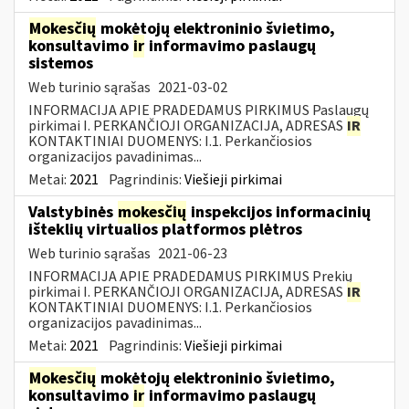
Mokesčių
mokėtojų elektroninio švietimo,
konsultavimo
ir
informavimo paslaugų
sistemos
Web turinio sąrašas
2021-03-02
INFORMACIJA APIE PRADEDAMUS PIRKIMUS Paslaugų
pirkimai I. PERKANČIOJI ORGANIZACIJA, ADRESAS
IR
KONTAKTINIAI DUOMENYS: I.1. Perkančiosios
organizacijos pavadinimas...
Metai:
2021
Pagrindinis:
Viešieji pirkimai
Valstybinės
mokesčių
inspekcijos informacinių
išteklių virtualios platformos plėtros
Web turinio sąrašas
2021-06-23
INFORMACIJA APIE PRADEDAMUS PIRKIMUS Prekių
pirkimai I. PERKANČIOJI ORGANIZACIJA, ADRESAS
IR
KONTAKTINIAI DUOMENYS: I.1. Perkančiosios
organizacijos pavadinimas...
Metai:
2021
Pagrindinis:
Viešieji pirkimai
Mokesčių
mokėtojų elektroninio švietimo,
konsultavimo
ir
informavimo paslaugų