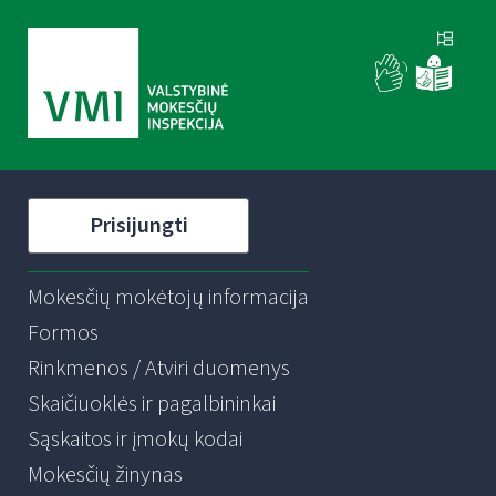
Prisijungti
Mokesčių mokėtojų informacija
Formos
Rinkmenos / Atviri duomenys
Skaičiuoklės ir pagalbininkai
Sąskaitos ir įmokų kodai
Mokesčių žinynas