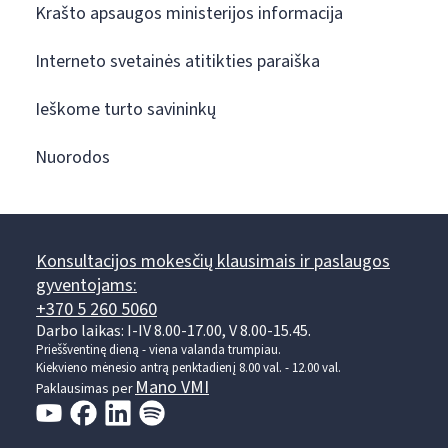
Krašto apsaugos ministerijos informacija
Interneto svetainės atitikties paraiška
Ieškome turto savininkų
Nuorodos
Konsultacijos mokesčių klausimais ir paslaugos
gyventojams:
+370 5 260 5060
Darbo laikas: I-IV 8.00-17.00, V 8.00-15.45.
Prieššventinę dieną - viena valanda trumpiau.
Kiekvieno mėnesio antrą penktadienį 8.00 val. - 12.00 val.
Mano VMI
Paklausimas per