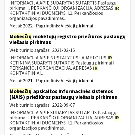
INFORMACIJA APIE SUDARYTAS SUTARTIS Paslaugų
pirkimai I. PERKANČIOJI ORGANIZACIJA, ADRESAS
IR
KONTAKTINIAI DUOMENYS: I.1. Perkančiosios
organizacijos pavadinimas...
Metai:
2022
Pagrindinis:
Viešieji pirkimai
Mokesčių
mokėtojų registro priežiūros paslaugų
viešasis pirkimas
Web turinio sąrašas
2021-02-15
INFORMACIJA APIE NUSTATYTUS LAIMĖTOJUS
IR
KETINIMĄ SUDARYTI SUTARTIS Paslaugų pirkimai I.
PERKANČIOJI ORGANIZACIJA, ADRESAS
IR
KONTAKTINIAI...
Metai:
2021
Pagrindinis:
Viešieji pirkimai
Mokesčių
apskaitos informacinės sistemos
(MAIS) priežiūros paslaugų viešasis pirkimas
Web turinio sąrašas
2022-09-07
INFORMACIJA APIE SUDARYTAS SUTARTIS Paslaugų
pirkimai I. PERKANČIOJI ORGANIZACIJA, ADRESAS
IR
KONTAKTINIAI DUOMENYS: I.1. Perkančiosios
organizacijos pavadinimas...