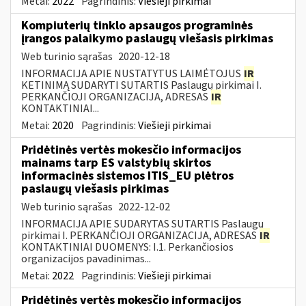
Metai:
2022
Pagrindinis:
Viešieji pirkimai
Kompiuterių tinklo apsaugos programinės
įrangos palaikymo paslaugų viešasis pirkimas
Web turinio sąrašas
2020-12-18
INFORMACIJA APIE NUSTATYTUS LAIMĖTOJUS
IR
KETINIMĄ SUDARYTI SUTARTIS Paslaugų pirkimai I.
PERKANČIOJI ORGANIZACIJA, ADRESAS
IR
KONTAKTINIAI...
Metai:
2020
Pagrindinis:
Viešieji pirkimai
Pridėtinės vertės mokesčio informacijos
mainams tarp ES valstybių skirtos
informacinės sistemos ITIS_EU plėtros
paslaugų viešasis pirkimas
Web turinio sąrašas
2022-12-02
INFORMACIJA APIE SUDARYTAS SUTARTIS Paslaugų
pirkimai I. PERKANČIOJI ORGANIZACIJA, ADRESAS
IR
KONTAKTINIAI DUOMENYS: I.1. Perkančiosios
organizacijos pavadinimas...
Metai:
2022
Pagrindinis:
Viešieji pirkimai
Pridėtinės vertės mokesčio informacijos