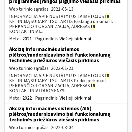
programinės įrangos įsigijimo viešasis pirkimas
Web turinio sąrašas
2021-05-13
INFORMACIJA APIE NUSTATYTUS LAIMĖTOJUS
IR
KETINIMĄ SUDARYTI SUTARTIS Paslaugų pirkimai I.
PERKANČIOJI ORGANIZACIJA, ADRESAS
IR
KONTAKTINIAI...
Metai:
2021
Pagrindinis:
Viešieji pirkimai
Akcizų informacinės sistemos
plėtros/modernizavimo bei funkcionalumų
techninės priežiūros viešasis pirkimas
Web turinio sąrašas
2022-01-21
INFORMACIJA APIE NUSTATYTUS LAIMĖTOJUS
IR
KETINIMĄ SUDARYTI SUTARTIS Prekių pirkimai I.
PERKANČIOJI ORGANIZACIJA, ADRESAS
IR
KONTAKTINIAI DUOMENYS:...
Metai:
2022
Pagrindinis:
Viešieji pirkimai
Akcizų informacinės sistemos (AIS)
plėtros/modernizavimo bei funkcionalumų
techninės priežiūros viešasis pirkimas
Web turinio sąrašas
2022-03-04