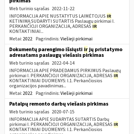
pirkimas
Web turinio sąrašas
2022-11-22
INFORMACIJA APIE NUSTATYTUS LAIMĖTOJUS
IR
KETINIMĄ SUDARYTI SUTARTIS Paslaugų pirkimai I.
PERKANČIOJI ORGANIZACIJA, ADRESAS
IR
KONTAKTINIAI...
Metai:
2022
Pagrindinis:
Viešieji pirkimai
Dokumentų parengimo išsiųsti
ir
jų pristatymo
adresatams paslaugų viešasis pirkimas
Web turinio sąrašas
2022-04-14
INFORMACIJA APIE PRADEDAMUS PIRKIMUS Paslaugų
pirkimai I. PERKANČIOJI ORGANIZACIJA, ADRESAS
IR
KONTAKTINIAI DUOMENYS: I.1. Perkančiosios
organizacijos pavadinimas...
Metai:
2022
Pagrindinis:
Viešieji pirkimai
Patalpų remonto darbų viešasis pirkimas
Web turinio sąrašas
2020-07-15
INFORMACIJA APIE SUDARYTAS SUTARTIS Darbų
pirkimai I. PERKANČIOJI ORGANIZACIJA, ADRESAS
IR
KONTAKTINIAI DUOMENYS: I.1. Perkančiosios