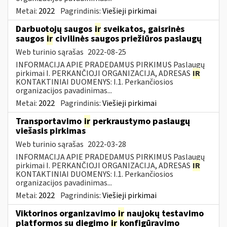
Metai:
2022
Pagrindinis:
Viešieji pirkimai
Darbuotojų saugos
ir
sveikatos, gaisrinės
saugos
ir
civilinės saugos priežiūros paslaugų
Web turinio sąrašas
2022-08-25
INFORMACIJA APIE PRADEDAMUS PIRKIMUS Paslaugų
pirkimai I. PERKANČIOJI ORGANIZACIJA, ADRESAS
IR
KONTAKTINIAI DUOMENYS: I.1. Perkančiosios
organizacijos pavadinimas...
Metai:
2022
Pagrindinis:
Viešieji pirkimai
Transportavimo
ir
perkraustymo paslaugų
viešasis pirkimas
Web turinio sąrašas
2022-03-28
INFORMACIJA APIE PRADEDAMUS PIRKIMUS Paslaugų
pirkimai I. PERKANČIOJI ORGANIZACIJA, ADRESAS
IR
KONTAKTINIAI DUOMENYS: I.1. Perkančiosios
organizacijos pavadinimas...
Metai:
2022
Pagrindinis:
Viešieji pirkimai
Viktorinos organizavimo
ir
naujokų testavimo
platformos su diegimo
ir
konfigūravimo