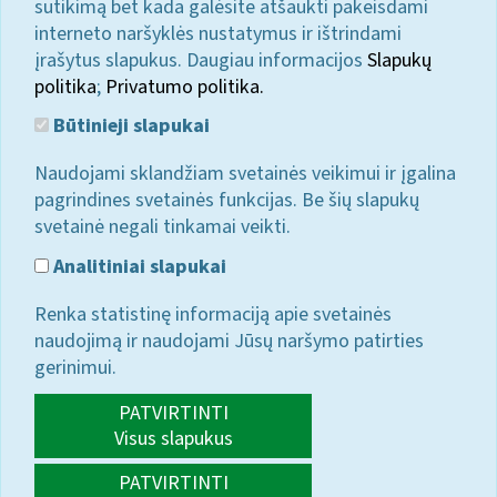
sutikimą bet kada galėsite atšaukti pakeisdami
interneto naršyklės nustatymus ir ištrindami
įrašytus slapukus. Daugiau informacijos
Slapukų
politika
;
Privatumo politika.
Būtinieji slapukai
Naudojami sklandžiam svetainės veikimui ir įgalina
pagrindines svetainės funkcijas. Be šių slapukų
svetainė negali tinkamai veikti.
Analitiniai slapukai
Renka statistinę informaciją apie svetainės
naudojimą ir naudojami Jūsų naršymo patirties
gerinimui.
PATVIRTINTI
Visus slapukus
PATVIRTINTI