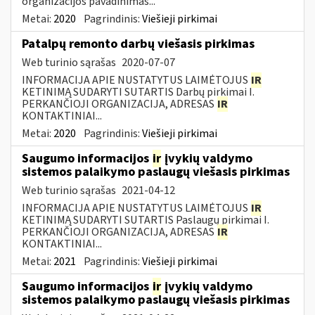
organizacijos pavadinimas...
Metai:
2020
Pagrindinis:
Viešieji pirkimai
Patalpų remonto darbų viešasis pirkimas
Web turinio sąrašas
2020-07-07
INFORMACIJA APIE NUSTATYTUS LAIMĖTOJUS
IR
KETINIMĄ SUDARYTI SUTARTIS Darbų pirkimai I.
PERKANČIOJI ORGANIZACIJA, ADRESAS
IR
KONTAKTINIAI...
Metai:
2020
Pagrindinis:
Viešieji pirkimai
Saugumo informacijos
ir
įvykių valdymo
sistemos palaikymo paslaugų viešasis pirkimas
Web turinio sąrašas
2021-04-12
INFORMACIJA APIE NUSTATYTUS LAIMĖTOJUS
IR
KETINIMĄ SUDARYTI SUTARTIS Paslaugų pirkimai I.
PERKANČIOJI ORGANIZACIJA, ADRESAS
IR
KONTAKTINIAI...
Metai:
2021
Pagrindinis:
Viešieji pirkimai
Saugumo informacijos
ir
įvykių valdymo
sistemos palaikymo paslaugų viešasis pirkimas