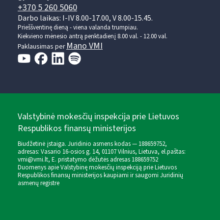
+370 5 260 5060
Darbo laikas: I-IV 8.00-17.00, V 8.00-15.45.
Prieššventinę dieną - viena valanda trumpiau.
Kiekvieno mėnesio antrą penktadienį 8.00 val. - 12.00 val.
Mano VMI
Paklausimas per
Valstybinė mokesčių inspekcija prie Lietuvos
Respublikos finansų ministerijos
Biudžetinė įstaiga. Juridinio asmens kodas — 188659752,
adresas: Vasario 16-osios g. 14, 01107 Vilnius, Lietuva, el.paštas:
vmi@vmi.lt
, E. pristatymo dėžutės adresas 188659752
Duomenys apie Valstybinę mokesčių inspekciją prie Lietuvos
Respublikos finansų ministerijos kaupiami ir saugomi Juridinių
asmenų registre