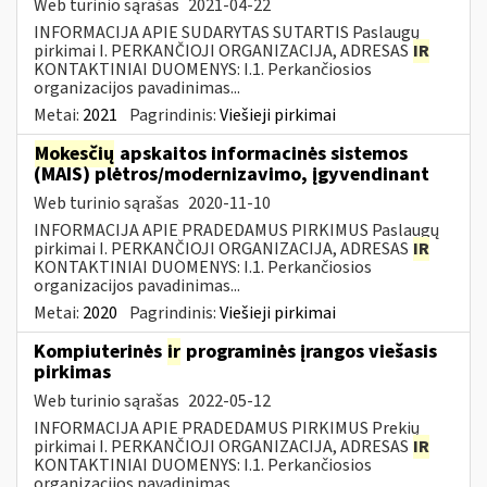
Web turinio sąrašas
2021-04-22
INFORMACIJA APIE SUDARYTAS SUTARTIS Paslaugų
pirkimai I. PERKANČIOJI ORGANIZACIJA, ADRESAS
IR
KONTAKTINIAI DUOMENYS: I.1. Perkančiosios
organizacijos pavadinimas...
Metai:
2021
Pagrindinis:
Viešieji pirkimai
Mokesčių
apskaitos informacinės sistemos
(MAIS) plėtros/modernizavimo, įgyvendinant
Web turinio sąrašas
2020-11-10
INFORMACIJA APIE PRADEDAMUS PIRKIMUS Paslaugų
pirkimai I. PERKANČIOJI ORGANIZACIJA, ADRESAS
IR
KONTAKTINIAI DUOMENYS: I.1. Perkančiosios
organizacijos pavadinimas...
Metai:
2020
Pagrindinis:
Viešieji pirkimai
Kompiuterinės
ir
programinės įrangos viešasis
pirkimas
Web turinio sąrašas
2022-05-12
INFORMACIJA APIE PRADEDAMUS PIRKIMUS Prekių
pirkimai I. PERKANČIOJI ORGANIZACIJA, ADRESAS
IR
KONTAKTINIAI DUOMENYS: I.1. Perkančiosios
organizacijos pavadinimas...