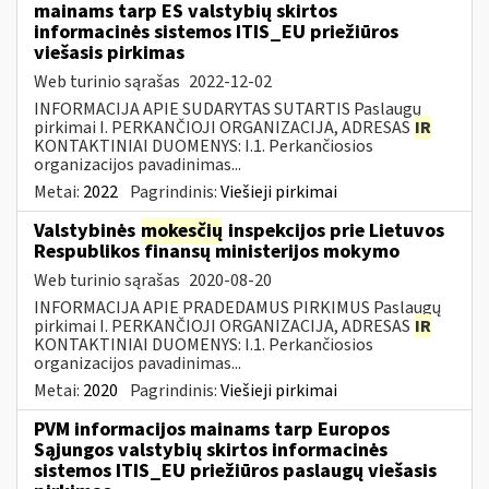
mainams tarp ES valstybių skirtos
informacinės sistemos ITIS_EU priežiūros
viešasis pirkimas
Web turinio sąrašas
2022-12-02
INFORMACIJA APIE SUDARYTAS SUTARTIS Paslaugų
pirkimai I. PERKANČIOJI ORGANIZACIJA, ADRESAS
IR
KONTAKTINIAI DUOMENYS: I.1. Perkančiosios
organizacijos pavadinimas...
Metai:
2022
Pagrindinis:
Viešieji pirkimai
Valstybinės
mokesčių
inspekcijos prie Lietuvos
Respublikos finansų ministerijos mokymo
Web turinio sąrašas
2020-08-20
INFORMACIJA APIE PRADEDAMUS PIRKIMUS Paslaugų
pirkimai I. PERKANČIOJI ORGANIZACIJA, ADRESAS
IR
KONTAKTINIAI DUOMENYS: I.1. Perkančiosios
organizacijos pavadinimas...
Metai:
2020
Pagrindinis:
Viešieji pirkimai
PVM informacijos mainams tarp Europos
Sąjungos valstybių skirtos informacinės
sistemos ITIS_EU priežiūros paslaugų viešasis