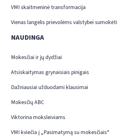
VMI skaitmeninė transformacija
Vienas langelis prievolėms valstybei sumokėti
NAUDINGA
Mokesčiai ir jų dydžiai
Atsiskaitymas grynaisiais pinigais
Dažniausiai užduodami klausimai
Mokesčių ABC
Viktorina moksleiviams
VMI kviečia į „Pasimatymą su mokesčiais“