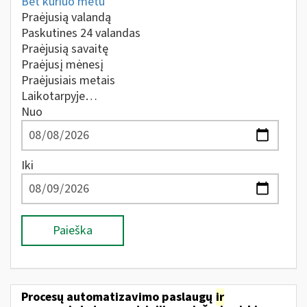
Bet kuriuo metu
Praėjusią valandą
Paskutines 24 valandas
Praėjusią savaitę
Praėjusį mėnesį
Praėjusiais metais
Laikotarpyje…
Nuo
Iki
Paieška
Procesų automatizavimo paslaugų
ir