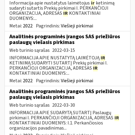
Informacija apie nustatytus laimėtojus
ir
ketinimą
sudaryti sutartis Prekių pirkimai I. PERKANČIOJI
ORGANIZACIJA, ADRESAS
IR
KONTAKTINIAI
DUOMENYS:...
Metai:
2022
Pagrindinis:
Viešieji pirkimai
Analitinės programinės įrangos SAS priežiūros
paslaugų viešasis pirkimas
Web turinio sąrašas
2022-03-15
INFORMACIJA APIE NUSTATYTĄ LAIMĖTOJĄ
IR
KETINIMĄ SUDARYTI SUTARTĮ Prekių pirkimai I.
PERKANČIOJI ORGANIZACIJA, ADRESAS
IR
KONTAKTINIAI DUOMENYS:...
Metai:
2022
Pagrindinis:
Viešieji pirkimai
Analitinės programinės įrangos SAS priežiūros
paslaugų viešasis pirkimas
Web turinio sąrašas
2022-03-30
INFORMACIJA APIE SUDARYTĄ SUTARTĮ Paslaugų
pirkimai I. PERKANČIOJI ORGANIZACIJA, ADRESAS
IR
KONTAKTINIAI DUOMENYS: I.1. Perkančiosios
organizacijos pavadinimas...