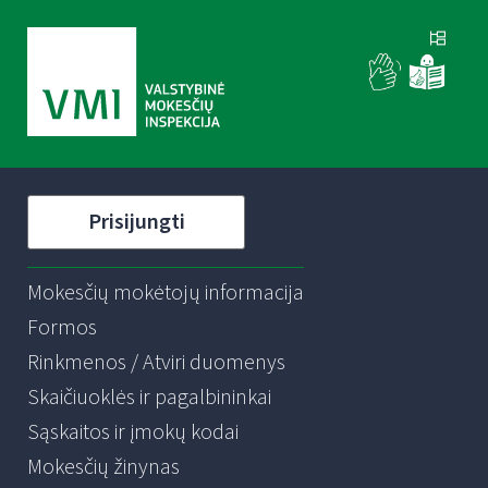
Prisijungti
Mokesčių mokėtojų informacija
Formos
Rinkmenos / Atviri duomenys
Skaičiuoklės ir pagalbininkai
Sąskaitos ir įmokų kodai
Mokesčių žinynas