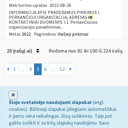
Web turinio sąrašas
2022-08-26
INFORMACIJA APIE PRADEDAMUS PIRKIMUS I.
PERKANČIOJI ORGANIZACIJA, ADRESAS
IR
KONTAKTINIAI DUOMENYS: I.1. Perkančiosios
organizacijos pavadinimas...
Metai:
2022
Pagrindinis:
Viešieji pirkimai
20 Įrašų(-ai)
Rodoma nuo 81 iki 100 iš 224 irašų.
1
...
4
5
6
...
12
Uždaryti
Šioje svetainėje naudojami slapukai
(angl.
cookies). Būtinieji slapukai įdiegiami automatiškai
ir jiems nėra reikalingas Jūsų sutikimas. Taip pat
galite sutikti ir su kitų slapukų naudojimu. Savo