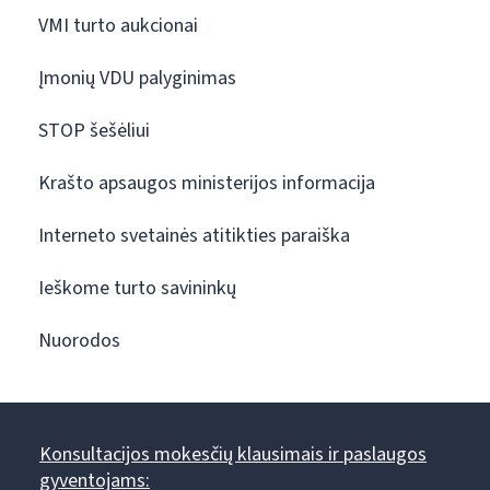
VMI turto aukcionai
Įmonių VDU palyginimas
STOP šešėliui
Krašto apsaugos ministerijos informacija
Interneto svetainės atitikties paraiška
Ieškome turto savininkų
Nuorodos
Konsultacijos mokesčių klausimais ir paslaugos
gyventojams: