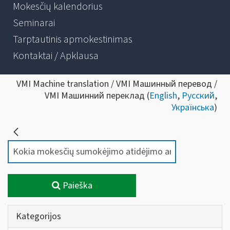
Mokesčių kalendorius
Seminarai
Tarptautinis apmokestinimas
Kontaktai / Apklausa
VMI Machine translation / VMI Машинный перевод /
VMI Машинний переклад (
English
,
Русский
,
Українська
)
Paieška
Kategorijos