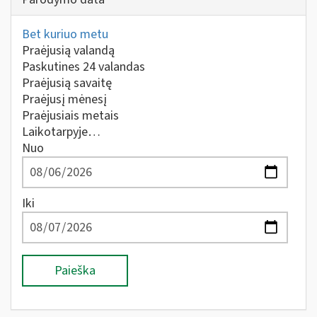
Bet kuriuo metu
Praėjusią valandą
Paskutines 24 valandas
Praėjusią savaitę
Praėjusį mėnesį
Praėjusiais metais
Laikotarpyje…
Nuo
Iki
Paieška