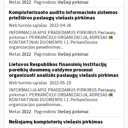
Metai:
2022
Pagrindinis:
Viešieji pirkimai
Kompiuterizuoto audito informacinės sistemos
priežiūros paslaugų viešasis pirkimas
Web turinio sąrašas
2022-04-26
INFORMACIJA APIE PRADEDAMUS PIRKIMUS Paslaugų
pirkimai I. PERKANČIOJI ORGANIZACIJA, ADRESAS
IR
KONTAKTINIAI DUOMENYS: I.1. Perkančiosios
organizacijos pavadinimas...
Metai:
2022
Pagrindinis:
Viešieji pirkimai
Lietuvos Respublikos finansinių institucijų
poreikių duomenų valdymo procesui
organizuoti analizės paslaugų viešasis pirkimas
Web turinio sąrašas
2022-05-10
INFORMACIJA APIE PRADEDAMUS PIRKIMUS Paslaugų
pirkimai I. PERKANČIOJI ORGANIZACIJA, ADRESAS
IR
KONTAKTINIAI DUOMENYS: I.1. Perkančiosios
organizacijos pavadinimas...
Metai:
2022
Pagrindinis:
Viešieji pirkimai
Nešiojamų kompiuterių viešasis pirkimas