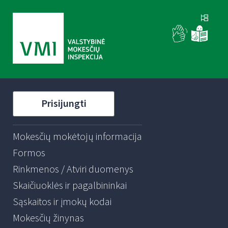
Prisijungti
Mokesčių mokėtojų informacija
Formos
Rinkmenos / Atviri duomenys
Skaičiuoklės ir pagalbininkai
Sąskaitos ir įmokų kodai
Mokesčių žinynas