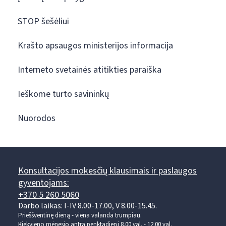
STOP šešėliui
Krašto apsaugos ministerijos informacija
Interneto svetainės atitikties paraiška
Ieškome turto savininkų
Nuorodos
Konsultacijos mokesčių klausimais ir paslaugos
gyventojams:
+370 5 260 5060
Darbo laikas: I-IV 8.00-17.00, V 8.00-15.45.
Prieššventinę dieną - viena valanda trumpiau.
Kiekvieno mėnesio antrą penktadienį 8.00 val. - 12.00 val.