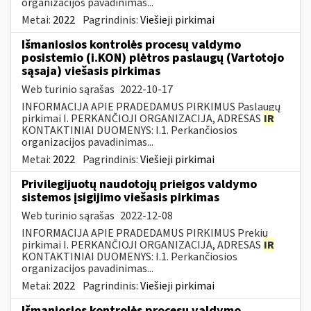
organizacijos pavadinimas...
Metai:
2022
Pagrindinis:
Viešieji pirkimai
Išmaniosios kontrolės procesų valdymo
posistemio (i.KON) plėtros paslaugų (Vartotojo
sąsaja) viešasis pirkimas
Web turinio sąrašas
2022-10-17
INFORMACIJA APIE PRADEDAMUS PIRKIMUS Paslaugų
pirkimai I. PERKANČIOJI ORGANIZACIJA, ADRESAS
IR
KONTAKTINIAI DUOMENYS: I.1. Perkančiosios
organizacijos pavadinimas...
Metai:
2022
Pagrindinis:
Viešieji pirkimai
Privilegijuotų naudotojų prieigos valdymo
sistemos įsigijimo viešasis pirkimas
Web turinio sąrašas
2022-12-08
INFORMACIJA APIE PRADEDAMUS PIRKIMUS Prekių
pirkimai I. PERKANČIOJI ORGANIZACIJA, ADRESAS
IR
KONTAKTINIAI DUOMENYS: I.1. Perkančiosios
organizacijos pavadinimas...
Metai:
2022
Pagrindinis:
Viešieji pirkimai
Išmaniosios kontrolės procesų valdymo