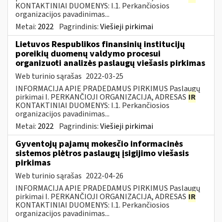
KONTAKTINIAI DUOMENYS: I.1. Perkančiosios
organizacijos pavadinimas...
Metai:
2022
Pagrindinis:
Viešieji pirkimai
Lietuvos Respublikos finansinių institucijų
poreikių duomenų valdymo procesui
organizuoti analizės paslaugų viešasis pirkimas
Web turinio sąrašas
2022-03-25
INFORMACIJA APIE PRADEDAMUS PIRKIMUS Paslaugų
pirkimai I. PERKANČIOJI ORGANIZACIJA, ADRESAS
IR
KONTAKTINIAI DUOMENYS: I.1. Perkančiosios
organizacijos pavadinimas...
Metai:
2022
Pagrindinis:
Viešieji pirkimai
Gyventojų pajamų mokesčio informacinės
sistemos plėtros paslaugų įsigijimo viešasis
pirkimas
Web turinio sąrašas
2022-04-26
INFORMACIJA APIE PRADEDAMUS PIRKIMUS Paslaugų
pirkimai I. PERKANČIOJI ORGANIZACIJA, ADRESAS
IR
KONTAKTINIAI DUOMENYS: I.1. Perkančiosios
organizacijos pavadinimas...