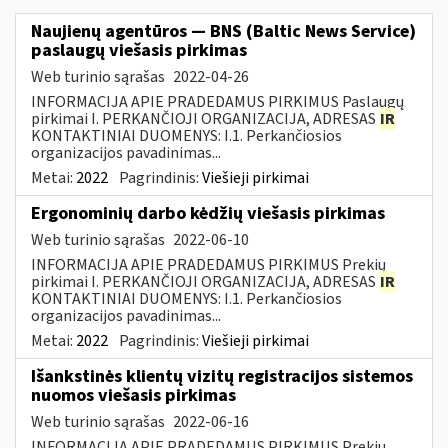
Naujienų agentūros — BNS (Baltic News Service)
paslaugų viešasis pirkimas
Web turinio sąrašas
2022-04-26
INFORMACIJA APIE PRADEDAMUS PIRKIMUS Paslaugų
pirkimai I. PERKANČIOJI ORGANIZACIJA, ADRESAS
IR
KONTAKTINIAI DUOMENYS: I.1. Perkančiosios
organizacijos pavadinimas...
Metai:
2022
Pagrindinis:
Viešieji pirkimai
Ergonominių darbo kėdžių viešasis pirkimas
Web turinio sąrašas
2022-06-10
INFORMACIJA APIE PRADEDAMUS PIRKIMUS Prekių
pirkimai I. PERKANČIOJI ORGANIZACIJA, ADRESAS
IR
KONTAKTINIAI DUOMENYS: I.1. Perkančiosios
organizacijos pavadinimas...
Metai:
2022
Pagrindinis:
Viešieji pirkimai
Išankstinės klientų vizitų registracijos sistemos
nuomos viešasis pirkimas
Web turinio sąrašas
2022-06-16
INFORMACIJA APIE PRADEDAMUS PIRKIMUS Prekių