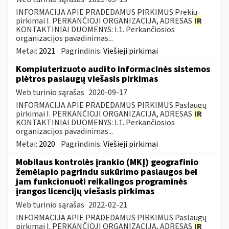
INFORMACIJA APIE PRADEDAMUS PIRKIMUS Prekių
pirkimai I. PERKANČIOJI ORGANIZACIJA, ADRESAS
IR
KONTAKTINIAI DUOMENYS: I.1. Perkančiosios
organizacijos pavadinimas...
Metai:
2021
Pagrindinis:
Viešieji pirkimai
Kompiuterizuoto audito informacinės sistemos
plėtros paslaugų viešasis pirkimas
Web turinio sąrašas
2020-09-17
INFORMACIJA APIE PRADEDAMUS PIRKIMUS Paslaugų
pirkimai I. PERKANČIOJI ORGANIZACIJA, ADRESAS
IR
KONTAKTINIAI DUOMENYS: I.1. Perkančiosios
organizacijos pavadinimas...
Metai:
2020
Pagrindinis:
Viešieji pirkimai
Mobilaus kontrolės įrankio (MKĮ) geografinio
žemėlapio pagrindu sukūrimo paslaugos bei
jam funkcionuoti reikalingos programinės
įrangos licencijų viešasis pirkimas
Web turinio sąrašas
2022-02-21
INFORMACIJA APIE PRADEDAMUS PIRKIMUS Paslaugų
pirkimai I. PERKANČIOJI ORGANIZACIJA, ADRESAS
IR