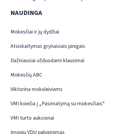
NAUDINGA
Mokesčiai ir jų dydžiai
Atsiskaitymas grynaisiais pinigais
Dažniausiai užduodami klausimai
Mokesčių ABC
Viktorina moksleiviams
VMI kviečia į „Pasimatymą su mokesčiais“
VMI turto aukcionai
Įmonių VDU palyginimas