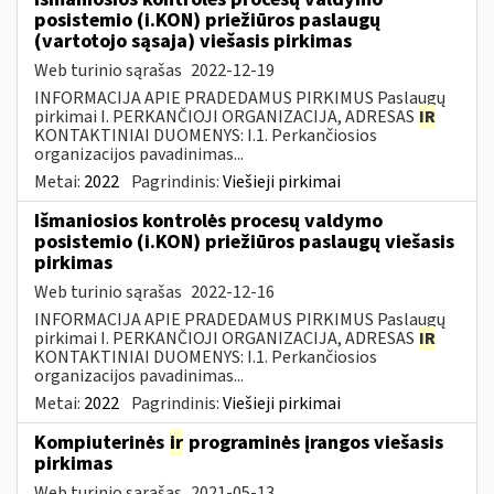
posistemio (i.KON) priežiūros paslaugų
(vartotojo sąsaja) viešasis pirkimas
Web turinio sąrašas
2022-12-19
INFORMACIJA APIE PRADEDAMUS PIRKIMUS Paslaugų
pirkimai I. PERKANČIOJI ORGANIZACIJA, ADRESAS
IR
KONTAKTINIAI DUOMENYS: I.1. Perkančiosios
organizacijos pavadinimas...
Metai:
2022
Pagrindinis:
Viešieji pirkimai
Išmaniosios kontrolės procesų valdymo
posistemio (i.KON) priežiūros paslaugų viešasis
pirkimas
Web turinio sąrašas
2022-12-16
INFORMACIJA APIE PRADEDAMUS PIRKIMUS Paslaugų
pirkimai I. PERKANČIOJI ORGANIZACIJA, ADRESAS
IR
KONTAKTINIAI DUOMENYS: I.1. Perkančiosios
organizacijos pavadinimas...
Metai:
2022
Pagrindinis:
Viešieji pirkimai
Kompiuterinės
ir
programinės įrangos viešasis
pirkimas
Web turinio sąrašas
2021-05-13