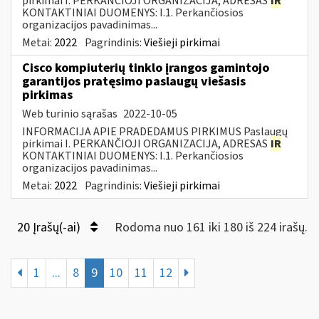
pirkimai I. PERKANČIOJI ORGANIZACIJA, ADRESAS
IR
KONTAKTINIAI DUOMENYS: I.1. Perkančiosios
organizacijos pavadinimas...
Metai:
2022
Pagrindinis:
Viešieji pirkimai
Cisco kompiuterių tinklo įrangos gamintojo
garantijos pratęsimo paslaugų viešasis
pirkimas
Web turinio sąrašas
2022-10-05
INFORMACIJA APIE PRADEDAMUS PIRKIMUS Paslaugų
pirkimai I. PERKANČIOJI ORGANIZACIJA, ADRESAS
IR
KONTAKTINIAI DUOMENYS: I.1. Perkančiosios
organizacijos pavadinimas...
Metai:
2022
Pagrindinis:
Viešieji pirkimai
20 Įrašų(-ai)
Rodoma nuo 161 iki 180 iš 224 irašų.
1
...
8
9
10
11
12