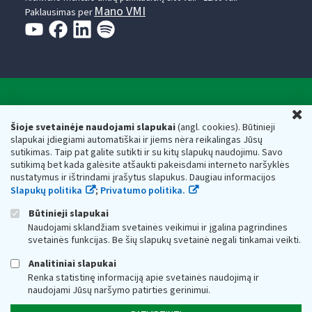
Mano VMI
Paklausimas per
Valstybinė mokesčių inspekcija prie Lietuvos
U
Respublikos finansų ministerijos
Šioje svetainėje naudojami slapukai
(angl. cookies). Būtinieji
slapukai įdiegiami automatiškai ir jiems nėra reikalingas Jūsų
Biudžetinė įstaiga. Juridinio asmens kodas — 188659752,
sutikimas. Taip pat galite sutikti ir su kitų slapukų naudojimu. Savo
adresas: Vasario 16-osios g. 14, 01107 Vilnius, Lietuva, el.paštas:
sutikimą bet kada galėsite atšaukti pakeisdami interneto naršyklės
vmi@vmi.lt
, E. pristatymo dėžutės adresas 188659752
nustatymus ir ištrindami įrašytus slapukus. Daugiau informacijos
Duomenys apie Valstybinę mokesčių inspekciją prie Lietuvos
Slapukų politika
;
Privatumo politika.
Respublikos finansų ministerijos kaupiami ir saugomi Juridinių
asmenų registre
Būtinieji slapukai
Naudojami sklandžiam svetainės veikimui ir įgalina pagrindines
svetainės funkcijas. Be šių slapukų svetainė negali tinkamai veikti.
Analitiniai slapukai
Renka statistinę informaciją apie svetainės naudojimą ir
naudojami Jūsų naršymo patirties gerinimui.