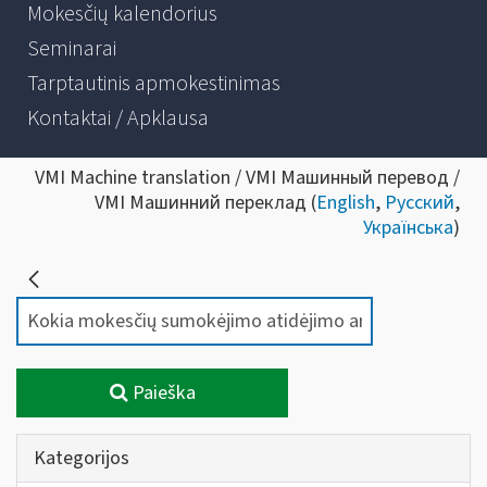
Mokesčių kalendorius
Seminarai
Tarptautinis apmokestinimas
Kontaktai / Apklausa
VMI Machine translation / VMI Машинный перевод /
VMI Машинний переклад (
English
,
Русский
,
Українська
)
Paieška
Kategorijos