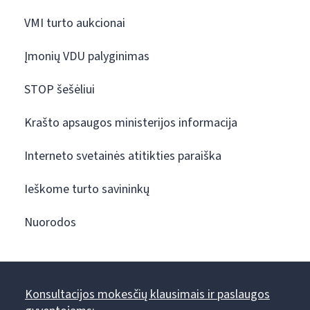
VMI turto aukcionai
Įmonių VDU palyginimas
STOP šešėliui
Krašto apsaugos ministerijos informacija
Interneto svetainės atitikties paraiška
Ieškome turto savininkų
Nuorodos
Konsultacijos mokesčių klausimais ir paslaugos