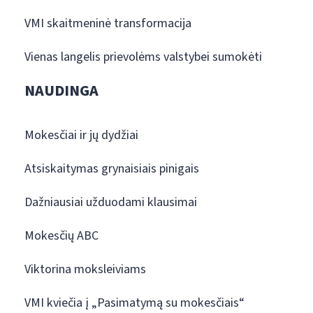
VMI skaitmeninė transformacija
Vienas langelis prievolėms valstybei sumokėti
NAUDINGA
Mokesčiai ir jų dydžiai
Atsiskaitymas grynaisiais pinigais
Dažniausiai užduodami klausimai
Mokesčių ABC
Viktorina moksleiviams
VMI kviečia į „Pasimatymą su mokesčiais“