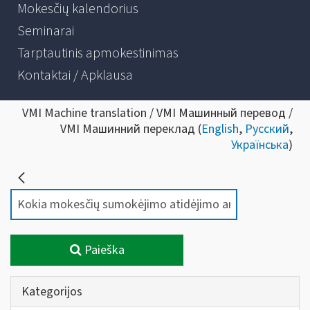
Mokesčių kalendorius
Seminarai
Tarptautinis apmokestinimas
Kontaktai / Apklausa
VMI Machine translation / VMI Машинный перевод /
VMI Машинний переклад (
English
,
Русский
,
Українська
)
Paieška
Kategorijos