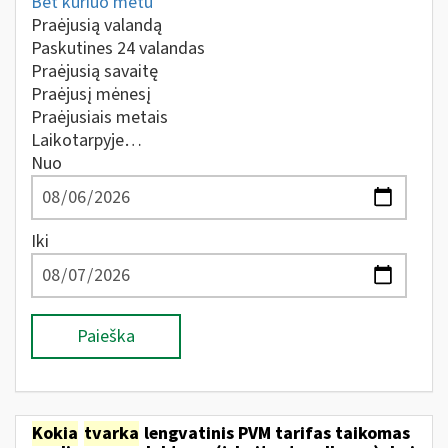
Bet kuriuo metu
Praėjusią valandą
Paskutines 24 valandas
Praėjusią savaitę
Praėjusį mėnesį
Praėjusiais metais
Laikotarpyje…
Nuo
Iki
Paieška
Kokia
tvarka
lengvatinis PVM tarifas taikomas