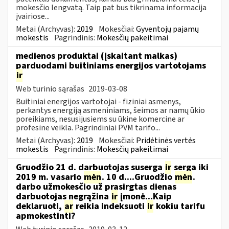
mokesčio lengvatą. Taip pat bus tikrinama informacija
įvairiose...
Metai (Archyvas):
2019
Mokesčiai:
Gyventojų pajamų
mokestis
Pagrindinis:
Mokesčių pakeitimai
medienos produktai (įskaitant malkas)
parduodami buitiniams energijos vartotojams
ir
Web turinio sąrašas
2019-03-08
Buitiniai energijos vartotojai - fiziniai asmenys,
perkantys energiją asmeniniams, šeimos ar namų ūkio
poreikiams, nesusijusiems su ūkine komercine ar
profesine veikla. Pagrindiniai PVM tarifo...
Metai (Archyvas):
2019
Mokesčiai:
Pridėtinės vertės
mokestis
Pagrindinis:
Mokesčių pakeitimai
Gruodžio 21 d. darbuotojas suserga
ir
serga iki
2019 m. vasario
mėn
. 10 d....Gruodžio
mėn
.
darbo užmokesčio už prasirgtas dienas
darbuotojas negrąžina
ir
įmonė...Kaip
deklaruoti,
ar
reikia indeksuoti
ir
kokiu tarifu
apmokestinti?