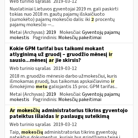
Web turinio sąrašas
2019-03-12
Nuolatiniai Lietuvos gyventojai 2019 m. gali paskirti
tokias nuo 2018 m. gautų pajamų išskaičiuoto
(sumokėto) pajamų mokesčio dalis: iki
2
procentų
pajamų mokesčio —...
Metai (Archyvas):
2019
Mokesčiai:
Gyventojų pajamų
mokestis
Pagrindinis:
Mokesčių pakeitimai
Kokie GPM tarifai bus taikomi mokant
atlyginimą už gruodį – gruodžio mėnesį
ir
sausio...mėnesį
ar
jie skirsis?
Web turinio sąrašas
2019-03-12
2018 m. gruodžio mėnesio darbo užmokesčiui, kuris
išmokamas gruodį, bus taikomas apskaičiavimo
ir
išmokėjimo
metu
galiojantis 15 proc. GPM tarifas...
Metai (Archyvas):
2019
Mokesčiai:
Gyventojų pajamų
mokestis
Pagrindinis:
Mokesčių pakeitimai
Ar
mokesčių
administratorius tikrins gyventojo
pateiktus išlaidas
ir
paslaugų suteikimą
Web turinio sąrašas
2019-03-12
Taip,
mokesčių
administratorius tikrins gyventojų
pateiktus dokumentus, kuriais bus grindžiama teisė į