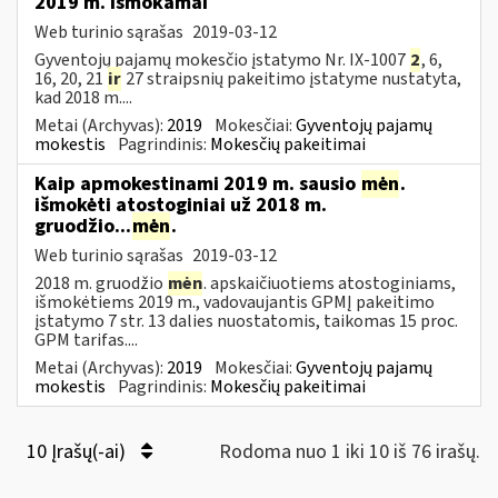
2019 m. išmokamai
Web turinio sąrašas
2019-03-12
Gyventojų pajamų mokesčio įstatymo Nr. IX-1007
2
, 6,
16, 20, 21
ir
27 straipsnių pakeitimo įstatyme nustatyta,
kad 2018 m....
Metai (Archyvas):
2019
Mokesčiai:
Gyventojų pajamų
mokestis
Pagrindinis:
Mokesčių pakeitimai
Kaip apmokestinami 2019 m. sausio
mėn
.
išmokėti atostoginiai už 2018 m.
gruodžio...
mėn
.
Web turinio sąrašas
2019-03-12
2018 m. gruodžio
mėn
. apskaičiuotiems atostoginiams,
išmokėtiems 2019 m., vadovaujantis GPMĮ pakeitimo
įstatymo 7 str. 13 dalies nuostatomis, taikomas 15 proc.
GPM tarifas....
Metai (Archyvas):
2019
Mokesčiai:
Gyventojų pajamų
mokestis
Pagrindinis:
Mokesčių pakeitimai
10 Įrašų(-ai)
Rodoma nuo 1 iki 10 iš 76 irašų.