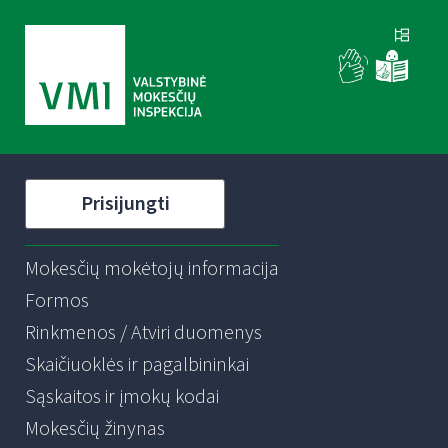
Prisijungti
Mokesčių mokėtojų informacija
Formos
Rinkmenos / Atviri duomenys
Skaičiuoklės ir pagalbininkai
Sąskaitos ir įmokų kodai
Mokesčių žinynas