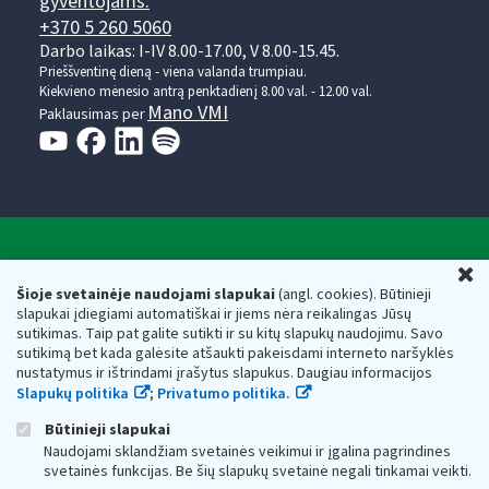
gyventojams:
+370 5 260 5060
Darbo laikas: I-IV 8.00-17.00, V 8.00-15.45.
Prieššventinę dieną - viena valanda trumpiau.
Kiekvieno mėnesio antrą penktadienį 8.00 val. - 12.00 val.
Mano VMI
Paklausimas per
Valstybinė mokesčių inspekcija prie Lietuvos
U
Respublikos finansų ministerijos
Šioje svetainėje naudojami slapukai
(angl. cookies). Būtinieji
slapukai įdiegiami automatiškai ir jiems nėra reikalingas Jūsų
Biudžetinė įstaiga. Juridinio asmens kodas — 188659752,
sutikimas. Taip pat galite sutikti ir su kitų slapukų naudojimu. Savo
adresas: Vasario 16-osios g. 14, 01107 Vilnius, Lietuva, el.paštas:
sutikimą bet kada galėsite atšaukti pakeisdami interneto naršyklės
vmi@vmi.lt
, E. pristatymo dėžutės adresas 188659752
nustatymus ir ištrindami įrašytus slapukus. Daugiau informacijos
Duomenys apie Valstybinę mokesčių inspekciją prie Lietuvos
Slapukų politika
;
Privatumo politika.
Respublikos finansų ministerijos kaupiami ir saugomi Juridinių
asmenų registre
Būtinieji slapukai
Naudojami sklandžiam svetainės veikimui ir įgalina pagrindines
svetainės funkcijas. Be šių slapukų svetainė negali tinkamai veikti.