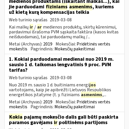
medienos produktams (įskaitant malkas...), kai
jie parduodami
fiziniams
asmenims
, kuriems
už kietą kurą kompensacijas teikia
Web turinio sąrašas
2019-03-08
Kai malkų
ir
/
ar
medienos produktų, skirtų kūrenimui,
pardavimui išrašoma PVM sąskaita faktūra (kasos kvitas
neišduodamas), tai parduodamų malkų /...
Metai (Archyvas):
2019
Mokesčiai:
Pridėtinės vertės
mokestis
Pagrindinis:
Mokesčių pakeitimai
1. Kokiai parduodamai medienai nuo 2019 m.
sausio 1 d. taikomas lengvatinis 9 proc. PVM
tarifas?
Web turinio sąrašas
2019-03-08
Nuo 2019 m. sausio 1 d. buitiniams energi
jos
vartotojams, kaip jie apibrėžti Lietuvos Respublikos
energetikos įstatyme (t. y. fiziniams
asmenims
,...
Metai (Archyvas):
2019
Mokesčiai:
Pridėtinės vertės
mokestis
Pagrindinis:
Mokesčių pakeitimai
Kokia
pajamų mokesčio dalis gali būti paskirta
paramos gavėjams
ir
politinėms partijoms