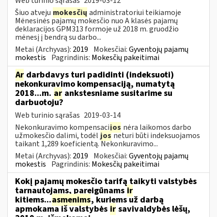
Web turinio sąrašas
2019-03-12
Šiuo atveju
mokesčių
administratoriui teikiamoje
Mėnesinės pajamų mokesčio nuo A klasės pajamų
deklaracijos GPM313 formoje už 2018 m. gruodžio
mėnesį į bendrą su darbo...
Metai (Archyvas):
2019
Mokesčiai:
Gyventojų pajamų
mokestis
Pagrindinis:
Mokesčių pakeitimai
Ar
darbdavys turi padidinti (indeksuoti)
nekonkuravimo kompensaciją, numatytą
2018...m.
ar
ankstesniame susitarime su
darbuotoju?
Web turinio sąrašas
2019-03-14
Nekonkuravimo kompensaci
jos
nėra laikomos darbo
užmokesčio dalimi, todėl
jos
neturi būti indeksuojamos
taikant 1,289 koeficientą. Nekonkuravimo...
Metai (Archyvas):
2019
Mokesčiai:
Gyventojų pajamų
mokestis
Pagrindinis:
Mokesčių pakeitimai
Kokį pajamų mokesčio tarifą taikyti valstybės
tarnautojams, pareigūnams
ir
kitiems...
asmenims
, kuriems už darbą
apmokama iš valstybės
ir
savivaldybės lėšų,