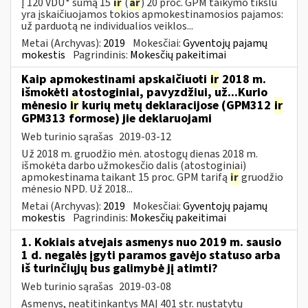
Į 120 VDU* sumą 15
ir
(
ar
) 20 proc. GPM taikymo tikslu
yra įskaičiuojamos tokios apmokestinamosios pajamos:
už parduotą ne individualios veiklos...
Metai (Archyvas):
2019
Mokesčiai:
Gyventojų pajamų
mokestis
Pagrindinis:
Mokesčių pakeitimai
Kaip apmokestinami apskaičiuoti
ir
2018 m.
išmokėti atostoginiai, pavyzdžiui, už...Kurio
mėnesio
ir
kurių metų deklaracijose (GPM312
ir
GPM313 formose) jie deklaruojami
Web turinio sąrašas
2019-03-12
Už 2018 m. gruodžio mėn. atostogų dienas 2018 m.
išmokėta darbo užmokesčio dalis (atostoginiai)
apmokestinama taikant 15 proc. GPM tarifą
ir
gruodžio
mėnesio NPD. Už 2018...
Metai (Archyvas):
2019
Mokesčiai:
Gyventojų pajamų
mokestis
Pagrindinis:
Mokesčių pakeitimai
1. Kokiais atvejais asmenys nuo 2019 m. sausio
1 d. negalės įgyti paramos gavėjo statuso arba
iš turinčiųjų bus galimybė jį atimti?
Web turinio sąrašas
2019-03-08
Asmenys, neatitinkantys MAĮ 401 str. nustatytų