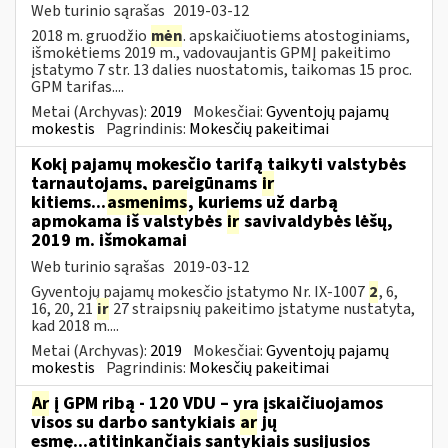
Web turinio sąrašas
2019-03-12
2018 m. gruodžio
mėn
. apskaičiuotiems atostoginiams,
išmokėtiems 2019 m., vadovaujantis GPMĮ pakeitimo
įstatymo 7 str. 13 dalies nuostatomis, taikomas 15 proc.
GPM tarifas....
Metai (Archyvas):
2019
Mokesčiai:
Gyventojų pajamų
mokestis
Pagrindinis:
Mokesčių pakeitimai
Kokį pajamų mokesčio tarifą taikyti valstybės
tarnautojams, pareigūnams
ir
kitiems...
asmenims
, kuriems už darbą
apmokama iš valstybės
ir
savivaldybės lėšų,
2019 m. išmokamai
Web turinio sąrašas
2019-03-12
Gyventojų pajamų mokesčio įstatymo Nr. IX-1007
2
, 6,
16, 20, 21
ir
27 straipsnių pakeitimo įstatyme nustatyta,
kad 2018 m....
Metai (Archyvas):
2019
Mokesčiai:
Gyventojų pajamų
mokestis
Pagrindinis:
Mokesčių pakeitimai
Ar
į GPM ribą - 120 VDU – yra įskaičiuojamos
visos su darbo santykiais
ar
jų
esmę...atitinkančiais santykiais susijusios