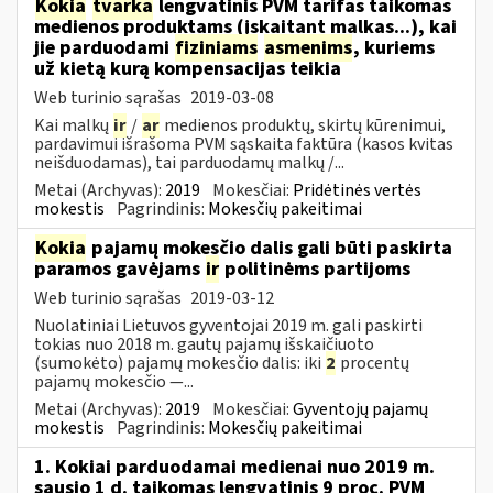
Kokia
tvarka
lengvatinis PVM tarifas taikomas
medienos produktams (įskaitant malkas...), kai
jie parduodami
fiziniams
asmenims
, kuriems
už kietą kurą kompensacijas teikia
Web turinio sąrašas
2019-03-08
Kai malkų
ir
/
ar
medienos produktų, skirtų kūrenimui,
pardavimui išrašoma PVM sąskaita faktūra (kasos kvitas
neišduodamas), tai parduodamų malkų /...
Metai (Archyvas):
2019
Mokesčiai:
Pridėtinės vertės
mokestis
Pagrindinis:
Mokesčių pakeitimai
Kokia
pajamų mokesčio dalis gali būti paskirta
paramos gavėjams
ir
politinėms partijoms
Web turinio sąrašas
2019-03-12
Nuolatiniai Lietuvos gyventojai 2019 m. gali paskirti
tokias nuo 2018 m. gautų pajamų išskaičiuoto
(sumokėto) pajamų mokesčio dalis: iki
2
procentų
pajamų mokesčio —...
Metai (Archyvas):
2019
Mokesčiai:
Gyventojų pajamų
mokestis
Pagrindinis:
Mokesčių pakeitimai
1. Kokiai parduodamai medienai nuo 2019 m.
sausio 1 d. taikomas lengvatinis 9 proc. PVM