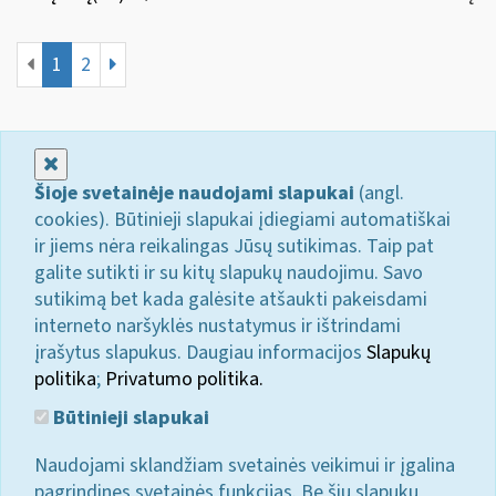
1
2
Uždaryti
Šioje svetainėje naudojami slapukai
(angl.
cookies). Būtinieji slapukai įdiegiami automatiškai
ir jiems nėra reikalingas Jūsų sutikimas. Taip pat
galite sutikti ir su kitų slapukų naudojimu. Savo
sutikimą bet kada galėsite atšaukti pakeisdami
interneto naršyklės nustatymus ir ištrindami
įrašytus slapukus. Daugiau informacijos
Slapukų
politika
;
Privatumo politika.
Būtinieji slapukai
Naudojami sklandžiam svetainės veikimui ir įgalina
pagrindines svetainės funkcijas. Be šių slapukų