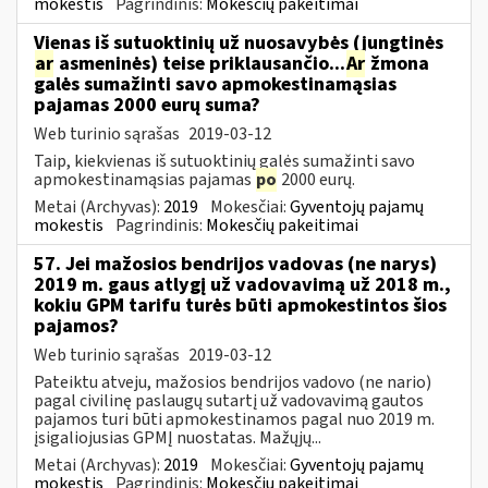
mokestis
Pagrindinis:
Mokesčių pakeitimai
Vienas iš sutuoktinių už nuosavybės (jungtinės
ar
asmeninės) teise priklausančio...
Ar
žmona
galės sumažinti savo apmokestinamąsias
pajamas 2000 eurų suma?
Web turinio sąrašas
2019-03-12
Taip, kiekvienas iš sutuoktinių galės sumažinti savo
apmokestinamąsias pajamas
po
2000 eurų.
Metai (Archyvas):
2019
Mokesčiai:
Gyventojų pajamų
mokestis
Pagrindinis:
Mokesčių pakeitimai
57. Jei mažosios bendrijos vadovas (ne narys)
2019 m. gaus atlygį už vadovavimą už 2018 m.,
kokiu GPM tarifu turės būti apmokestintos šios
pajamos?
Web turinio sąrašas
2019-03-12
Pateiktu atveju, mažosios bendrijos vadovo (ne nario)
pagal civilinę paslaugų sutartį už vadovavimą gautos
pajamos turi būti apmokestinamos pagal nuo 2019 m.
įsigaliojusias GPMĮ nuostatas. Mažųjų...
Metai (Archyvas):
2019
Mokesčiai:
Gyventojų pajamų
mokestis
Pagrindinis:
Mokesčių pakeitimai