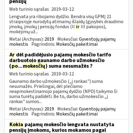
pensijų
Web turinio sąrašas
2019-03-12
Lengvata yra ribojamo dydžio. Bendra visų GPMĮ 21
straipsnyje nurodytų atimamų išlaidų (gyvybės draudimo
įmokų, įmokų į pensijų fondus (II
ir
III pakopos),
mokėjimų už...
Metai (Archyvas):
2019
Mokesčiai:
Gyventojų pajamų
mokestis
Pagrindinis:
Mokesčių pakeitimai
Ar
dėl padidėjusio pajamų mokesčio tarifo
darbuotojo gaunamo darbo užmokesčio
(
po
...
mokesčių
) suma nesumažės ?
Web turinio sąrašas
2019-03-12
Gaunamo darbo užmokesčio („į rankas") suma
nesumažės. Priešingai, dėl plečiamo
neapmokestinamojo pajamų dydžio (NPD) taikymo ši
suma turėtų padidėti. Be to, darbo užmokesčio „į
rankas" sumos...
Metai (Archyvas):
2019
Mokesčiai:
Gyventojų pajamų
mokestis
Pagrindinis:
Mokesčių pakeitimai
Kokia
pajamų mokesčio lengvata nustatyta
pensijų įmokoms, kurios mokamos pagal