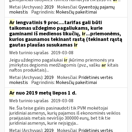
Metai (Archyvas):
2019
Mokesčiai:
Gyventojų pajamų
mokestis
Pagrindinis:
Mokesčių pakeitimai
Ar
lengvatinis 9 proc....tarifas gali būti
taikomas uždegimo pagaliukams, kurie
gaminami iš medienos likučių,
ir
...priemonėms,
kurios gaunamos tekinant rąstą (tekinant rąstą
gautas plaušas susukamas
ir
Web turinio sąrašas
2019-03-08
Jeigu uždegimo pagaliukai
ir
įkūrimo priemonės yra
įmirkytos degiomis medžiagomis (pvz., vašku
ar
kitais
naftos produktais)...
Metai (Archyvas):
2019
Mokesčiai:
Pridėtinės vertės
mokestis
Pagrindinis:
Mokesčių pakeitimai
Ar
nuo 2019 metų liepos 1 d.
Web turinio sąrašas
2019-03-08
Ne. Šia teise galės pasinaudoti tik PVM mokėtojai
juridiniai asmenys, kurių pajamos iš ekonominės veiklos
praėjusiais metais neviršijo 300000 eurų, bet tik tie
juridiniai asmenys, kurie neįsigyja...
Metai (Archyvas):
2019
Mokesčiai:
Pridėtinės vertės