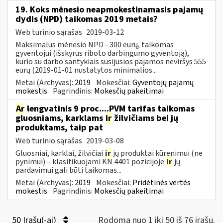
19. Koks mėnesio neapmokestinamasis pajamų
dydis (NPD) taikomas 2019 metais?
Web turinio sąrašas
2019-03-12
Maksimalus mėnesio NPD - 300 eurų, taikomas
gyventojui (išskyrus riboto darbingumo gyventoją),
kurio su darbo santykiais susijusios pajamos neviršys 555
eurų (2019-01-01 nustatytos minimalios...
Metai (Archyvas):
2019
Mokesčiai:
Gyventojų pajamų
mokestis
Pagrindinis:
Mokesčių pakeitimai
Ar
lengvatinis 9 proc....PVM tarifas taikomas
gluosniams, karklams
ir
žilvičiams bei jų
produktams, taip pat
Web turinio sąrašas
2019-03-08
Gluosniai, karklai, žilvičiai
ir
jų produktai kūrenimui (ne
pynimui) – klasifikuojami KN 4401 pozicijoje
ir
jų
pardavimui gali būti taikomas...
Metai (Archyvas):
2019
Mokesčiai:
Pridėtinės vertės
mokestis
Pagrindinis:
Mokesčių pakeitimai
50 Įrašų(-ai)
Rodoma nuo 1 iki 50 iš 76 irašų.