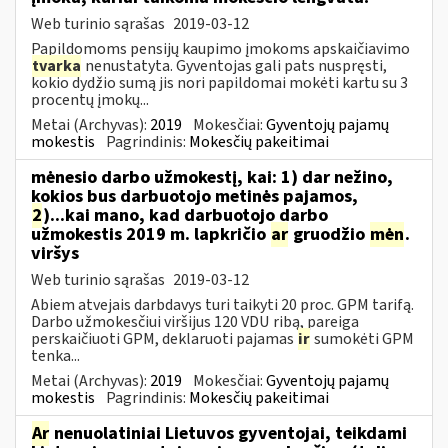
Web turinio sąrašas
2019-03-12
Papildomoms pensijų kaupimo įmokoms apskaičiavimo
tvarka
nenustatyta. Gyventojas gali pats nuspręsti,
kokio dydžio sumą jis nori papildomai mokėti kartu su 3
procentų įmokų...
Metai (Archyvas):
2019
Mokesčiai:
Gyventojų pajamų
mokestis
Pagrindinis:
Mokesčių pakeitimai
mėnesio darbo užmokestį, kai: 1) dar nežino,
kokios bus darbuotojo metinės pajamos,
2
)...kai mano, kad darbuotojo darbo
užmokestis 2019 m. lapkričio
ar
gruodžio
mėn
.
viršys
Web turinio sąrašas
2019-03-12
Abiem atvejais darbdavys turi taikyti 20 proc. GPM tarifą.
Darbo užmokesčiui viršijus 120 VDU ribą, pareiga
perskaičiuoti GPM, deklaruoti pajamas
ir
sumokėti GPM
tenka...
Metai (Archyvas):
2019
Mokesčiai:
Gyventojų pajamų
mokestis
Pagrindinis:
Mokesčių pakeitimai
Ar
nenuolatiniai Lietuvos gyventojai, teikdami