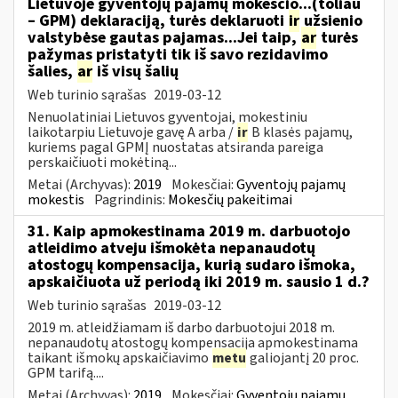
Lietuvoje gyventojų pajamų mokesčio...(toliau
– GPM) deklaraciją, turės deklaruoti
ir
užsienio
valstybėse gautas pajamas...Jei taip,
ar
turės
pažymas pristatyti tik iš savo rezidavimo
šalies,
ar
iš visų šalių
Web turinio sąrašas
2019-03-12
Nenuolatiniai Lietuvos gyventojai, mokestiniu
laikotarpiu Lietuvoje gavę A arba /
ir
B klasės pajamų,
kuriems pagal GPMĮ nuostatas atsiranda pareiga
perskaičiuoti mokėtiną...
Metai (Archyvas):
2019
Mokesčiai:
Gyventojų pajamų
mokestis
Pagrindinis:
Mokesčių pakeitimai
31. Kaip apmokestinama 2019 m. darbuotojo
atleidimo atveju išmokėta nepanaudotų
atostogų kompensacija, kurią sudaro išmoka,
apskaičiuota už periodą iki 2019 m. sausio 1 d.?
Web turinio sąrašas
2019-03-12
2019 m. atleidžiamam iš darbo darbuotojui 2018 m.
nepanaudotų atostogų kompensacija apmokestinama
taikant išmokų apskaičiavimo
metu
galiojantį 20 proc.
GPM tarifą....
Metai (Archyvas):
2019
Mokesčiai:
Gyventojų pajamų