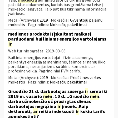
Taip,
mokesčių
administratorius tikrins gyventojų
pateiktus dokumentus, kuriais bus grindžiama teisė į
mokesčio lengvatą. Taip pat bus tikrinama informacija
įvairiose...
Metai (Archyvas):
2019
Mokesčiai:
Gyventojų pajamų
mokestis
Pagrindinis:
Mokesčių pakeitimai
medienos produktai (įskaitant malkas)
parduodami buitiniams energijos vartotojams
ir
Web turinio sąrašas
2019-03-08
Buitiniai energijos vartotojai - fiziniai asmenys,
perkantys energiją asmeniniams, šeimos ar namų ūkio
poreikiams, nesusijusiems su ūkine komercine ar
profesine veikla. Pagrindiniai PVM tarifo...
Metai (Archyvas):
2019
Mokesčiai:
Pridėtinės vertės
mokestis
Pagrindinis:
Mokesčių pakeitimai
Gruodžio 21 d. darbuotojas suserga
ir
serga iki
2019 m. vasario
mėn
. 10 d....Gruodžio
mėn
.
darbo užmokesčio už prasirgtas dienas
darbuotojas negrąžina
ir
įmonė...Kaip
deklaruoti,
ar
reikia indeksuoti
ir
kokiu tarifu
apmokestinti?