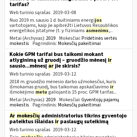
tarifas?
Web turinio sąrašas
2019-03-08
Nuo 2019 m. sausio 1 d. buitiniams energi
jos
vartotojams, kaip jie apibrėžti Lietuvos Respublikos
energetikos įstatyme (t. y. fiziniams
asmenims
,...
Metai (Archyvas):
2019
Mokesčiai:
Pridėtinės vertės
mokestis
Pagrindinis:
Mokesčių pakeitimai
Kokie GPM tarifai bus taikomi mokant
atlyginimą už gruodį – gruodžio mėnesį
ir
sausio...mėnesį
ar
jie skirsis?
Web turinio sąrašas
2019-03-12
2018 m. gruodžio mėnesio darbo užmokesčiui, kuris
išmokamas gruodį, bus taikomas apskaičiavimo
ir
išmokėjimo
metu
galiojantis 15 proc. GPM tarifas...
Metai (Archyvas):
2019
Mokesčiai:
Gyventojų pajamų
mokestis
Pagrindinis:
Mokesčių pakeitimai
Ar
mokesčių
administratorius tikrins gyventojo
pateiktus išlaidas
ir
paslaugų suteikimą
Web turinio sąrašas
2019-03-12