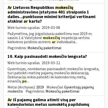
Ar
Lietuvos Respublikos
mokesčių
administravimo įstatymo 401 straipsnio 1
dalies...punktuose minimi kriterijai vertinami
atskirai
ar
kartu?
Web turinio sąrašas
2019-03-08
Pažymėtina, jog įsigaliojusiu pakeitimu nuo 2019 m.
sausio 1 d. Valstybinė
mokesčių
inspekcija vertins
kiekvieno juridinio asmens
ar
individualia...
Pagrindinis:
Mokesčių pakeitimai
10. Kaip pasinaudoti mokesčio lengvata?
Web turinio sąrašas
2019-03-12
Gyventojas, norėdamas pasinaudoti mokesčio lengvata,
turi pateikti metinę pajamų mokesčio deklaraciją.
Deklaraciją reikia pateikti iki kalendorinių metų,
einančių
po
...
Metai (Archyvas):
2019
Mokesčiai:
Gyventojų pajamų
mokestis
Pagrindinis:
Mokesčių pakeitimai
Ar
iš pajamų galima atimti visą per
kalendorinius metus sumokėtų papildomų