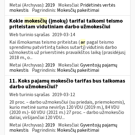
Metai (Archyvas):
2019
Mokesčiai:
Pridėtinės vertės
mokestis
Pagrindinis:
Mokesčių pakeitimai
Kokie
mokesčių
(įmokų) tarifai taikomi teismo
priteistam vidutiniam darbo užmokesčiui
Web turinio sąrašas
2019-03-14
Kai išmokamas teismo priteistas (
ar
pagal teismo
sprendimu patvirtintą taikos sutartį) vidutinis darbo
užmokestis už priverstinės pravaikštos laiką (prasidėjusį
2018 m., o...
Metai (Archyvas):
2019
Mokesčiai:
Gyventojų pajamų
mokestis
Pagrindinis:
Mokesčių pakeitimai
11. Koks pajamų mokesčio tarifas bus taikomas
darbo užmokesčiui?
Web turinio sąrašas
2019-03-12
20 proc. – darbo užmokesčiui (su priedais, priemokomis),
kurio metinė suma neviršys 120 VDU (2019 m.), 84 VDU
(2020 m.)- 60 VDU (2021 m.) 27 proc. – darbo užmokesčio
daliai, viršijančiai 120 VDU...
Metai (Archyvas):
2019
Mokesčiai:
Gyventojų pajamų
mokestis
Pagrindinis:
Mokesčių pakeitimai