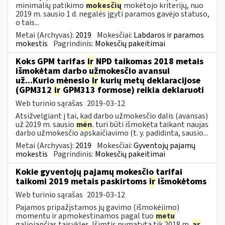
minimalių patikimo
mokesčių
mokėtojo kriterijų, nuo
2019 m. sausio 1 d. negalės įgyti paramos gavėjo statuso,
o tais...
Metai (Archyvas):
2019
Mokesčiai:
Labdaros ir paramos
mokestis
Pagrindinis:
Mokesčių pakeitimai
Koks GPM tarifas
ir
NPD taikomas 2018 metais
išmokėtam darbo užmokesčio avansui
už...Kurio mėnesio
ir
kurių metų deklaracijose
(GPM312
ir
GPM313 formose) reikia deklaruoti
Web turinio sąrašas
2019-03-12
Atsižvelgiant į tai, kad darbo užmokesčio dalis (avansas)
už 2019 m. sausio
mėn
. turi būti išmokėta taikant naujas
darbo užmokesčio apskaičiavimo (t. y. padidinta, sausio...
Metai (Archyvas):
2019
Mokesčiai:
Gyventojų pajamų
mokestis
Pagrindinis:
Mokesčių pakeitimai
Kokie gyventojų pajamų mokesčio tarifai
taikomi 2019 metais paskirtoms
ir
išmokėtoms
Web turinio sąrašas
2019-03-12
Pajamos pripažįstamos jų gavimo (išmokėjimo)
momentu ir apmokestinamos pagal tuo
metu
galiojančias taisykles. Išimtis numatyta tik 2018 m.
ar
...