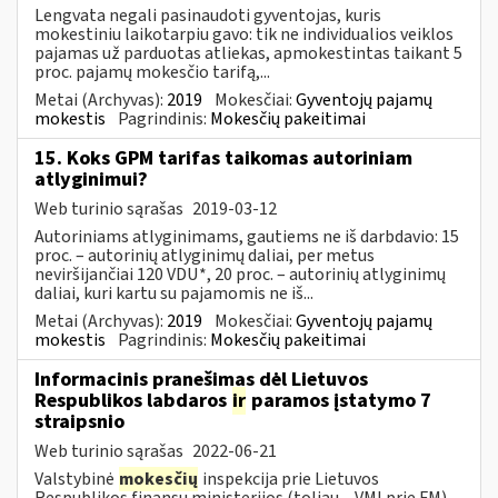
Lengvata negali pasinaudoti gyventojas, kuris
mokestiniu laikotarpiu gavo: tik ne individualios veiklos
pajamas už parduotas atliekas, apmokestintas taikant 5
proc. pajamų mokesčio tarifą,...
Metai (Archyvas):
2019
Mokesčiai:
Gyventojų pajamų
mokestis
Pagrindinis:
Mokesčių pakeitimai
15. Koks GPM tarifas taikomas autoriniam
atlyginimui?
Web turinio sąrašas
2019-03-12
Autoriniams atlyginimams, gautiems ne iš darbdavio: 15
proc. – autorinių atlyginimų daliai, per metus
neviršijančiai 120 VDU*, 20 proc. – autorinių atlyginimų
daliai, kuri kartu su pajamomis ne iš...
Metai (Archyvas):
2019
Mokesčiai:
Gyventojų pajamų
mokestis
Pagrindinis:
Mokesčių pakeitimai
Informacinis pranešimas dėl Lietuvos
Respublikos labdaros
ir
paramos įstatymo 7
straipsnio
Web turinio sąrašas
2022-06-21
Valstybinė
mokesčių
inspekcija prie Lietuvos
Respublikos finansų ministerijos (toliau – VMI prie FM)