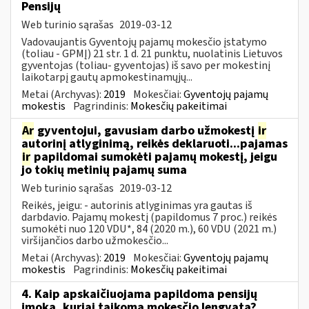
Pensijų
Web turinio sąrašas
2019-03-12
Vadovaujantis Gyventojų pajamų mokesčio įstatymo
(toliau - GPMĮ) 21 str. 1 d. 21 punktu, nuolatinis Lietuvos
gyventojas (toliau- gyventojas) iš savo per mokestinį
laikotarpį gautų apmokestinamųjų...
Metai (Archyvas):
2019
Mokesčiai:
Gyventojų pajamų
mokestis
Pagrindinis:
Mokesčių pakeitimai
Ar
gyventojui, gavusiam darbo užmokestį
ir
autorinį atlyginimą, reikės deklaruoti...pajamas
ir
papildomai sumokėti pajamų mokestį, jeigu
jo tokių metinių pajamų suma
Web turinio sąrašas
2019-03-12
Reikės, jeigu: - autorinis atlyginimas yra gautas iš
darbdavio. Pajamų mokestį (papildomus 7 proc.) reikės
sumokėti nuo 120 VDU*, 84 (2020 m.), 60 VDU (2021 m.)
viršijančios darbo užmokesčio...
Metai (Archyvas):
2019
Mokesčiai:
Gyventojų pajamų
mokestis
Pagrindinis:
Mokesčių pakeitimai
4. Kaip apskaičiuojama papildoma pensijų
įmoka, kuriai taikoma mokesčio lengvata?