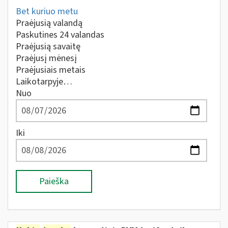
Bet kuriuo metu
Praėjusią valandą
Paskutines 24 valandas
Praėjusią savaitę
Praėjusį mėnesį
Praėjusiais metais
Laikotarpyje…
Nuo
Iki
Paieška