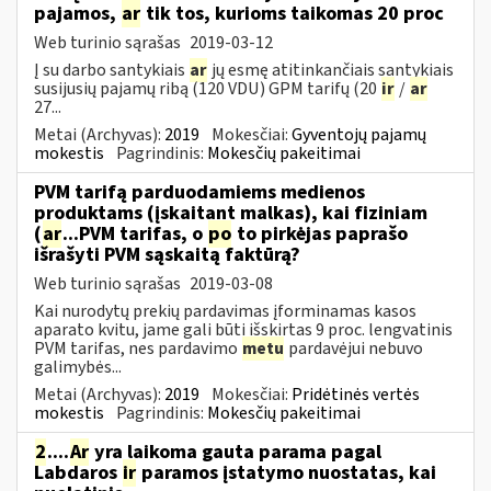
pajamos,
ar
tik tos, kurioms taikomas 20 proc
Web turinio sąrašas
2019-03-12
Į su darbo santykiais
ar
jų esmę atitinkančiais santykiais
susijusių pajamų ribą (120 VDU) GPM tarifų (20
ir
/
ar
27...
Metai (Archyvas):
2019
Mokesčiai:
Gyventojų pajamų
mokestis
Pagrindinis:
Mokesčių pakeitimai
PVM tarifą parduodamiems medienos
produktams (įskaitant malkas), kai fiziniam
(
ar
...PVM tarifas, o
po
to pirkėjas paprašo
išrašyti PVM sąskaitą faktūrą?
Web turinio sąrašas
2019-03-08
Kai nurodytų prekių pardavimas įforminamas kasos
aparato kvitu, jame gali būti išskirtas 9 proc. lengvatinis
PVM tarifas, nes pardavimo
metu
pardavėjui nebuvo
galimybės...
Metai (Archyvas):
2019
Mokesčiai:
Pridėtinės vertės
mokestis
Pagrindinis:
Mokesčių pakeitimai
2
....
Ar
yra laikoma gauta parama pagal
Labdaros
ir
paramos įstatymo nuostatas, kai