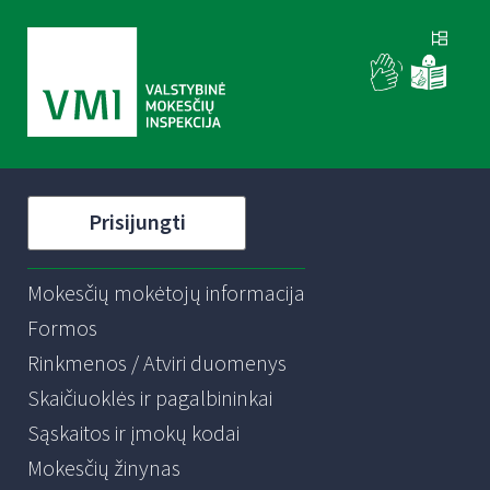
Prisijungti
Mokesčių mokėtojų informacija
Formos
Rinkmenos / Atviri duomenys
Skaičiuoklės ir pagalbininkai
Sąskaitos ir įmokų kodai
Mokesčių žinynas