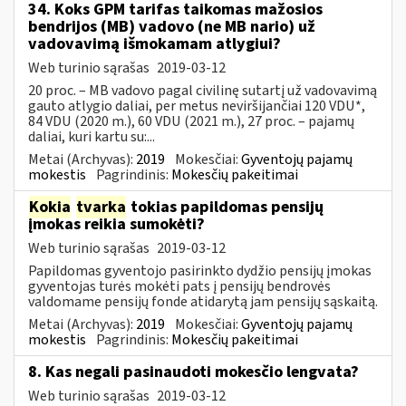
34. Koks GPM tarifas taikomas mažosios
bendrijos (MB) vadovo (ne MB nario) už
vadovavimą išmokamam atlygiui?
Web turinio sąrašas
2019-03-12
20 proc. – MB vadovo pagal civilinę sutartį už vadovavimą
gauto atlygio daliai, per metus neviršijančiai 120 VDU*,
84 VDU (2020 m.), 60 VDU (2021 m.), 27 proc. – pajamų
daliai, kuri kartu su:...
Metai (Archyvas):
2019
Mokesčiai:
Gyventojų pajamų
mokestis
Pagrindinis:
Mokesčių pakeitimai
Kokia
tvarka
tokias papildomas pensijų
įmokas reikia sumokėti?
Web turinio sąrašas
2019-03-12
Papildomas gyventojo pasirinkto dydžio pensijų įmokas
gyventojas turės mokėti pats į pensijų bendrovės
valdomame pensijų fonde atidarytą jam pensijų sąskaitą.
Metai (Archyvas):
2019
Mokesčiai:
Gyventojų pajamų
mokestis
Pagrindinis:
Mokesčių pakeitimai
8. Kas negali pasinaudoti mokesčio lengvata?
Web turinio sąrašas
2019-03-12