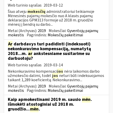
Web turinio sąrašas
2019-03-12
Šiuo atveju
mokesčių
administratoriui teikiamoje
Mėnesinės pajamų mokesčio nuo A klasės pajamų
deklaracijos GPM313 formoje už 2018 m. gruodžio
mėnesį į bendrą su darbo...
Metai (Archyvas):
2019
Mokesčiai:
Gyventojų pajamų
mokestis
Pagrindinis:
Mokesčių pakeitimai
Ar
darbdavys turi padidinti (indeksuoti)
nekonkuravimo kompensaciją, numatytą
2018...m.
ar
ankstesniame susitarime su
darbuotoju?
Web turinio sąrašas
2019-03-14
Nekonkuravimo kompensaci
jos
nėra laikomos darbo
užmokesčio dalimi, todėl
jos
neturi būti indeksuojamos
taikant 1,289 koeficientą. Nekonkuravimo...
Metai (Archyvas):
2019
Mokesčiai:
Gyventojų pajamų
mokestis
Pagrindinis:
Mokesčių pakeitimai
Kaip apmokestinami 2019 m. sausio
mėn
.
išmokėti atostoginiai už 2018 m.
gruodžio...
mėn
.