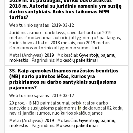
2019 m. už paslaugas, kurios buvo atliktos
2018 m. Autoriai su juridiniu asmeniu yra susiję
darbo santykiais. Koks bus taikomas GPM
tarifas?
Web turinio sąrašas
2019-03-12
Juridinis asmuo – darbdavys, savo darbuotojui 2019
metais išmokėdamas autorinį atlyginimą už paslaugas,
kurios buvo atliktos 2018 metais, nuo 2019 metais
išmokamos autorinio atlyginimo sumos turi...
Metai (Archyvas):
2019
Mokesčiai:
Gyventojų pajamų
mokestis
Pagrindinis:
Mokesčių pakeitimai
35. Kaip apmokestinamos mažosios bendrijos
(MB) nario paimtos lėšos, kurios yra
priskiriamos su darbo santykiais susijusioms
pajamoms?
Web turinio sąrašas
2019-03-12
20 proc. - iš MB paimtai sumai, priskirtai su darbo
santykiais susijusioms pajamoms
ir
deklaruotai 02 kodu,
neviršijančiai sumos, nuo kurios skaičiuojamos...
Metai (Archyvas):
2019
Mokesčiai:
Gyventojų pajamų
mokestis
Pagrindinis:
Mokesčių pakeitimai