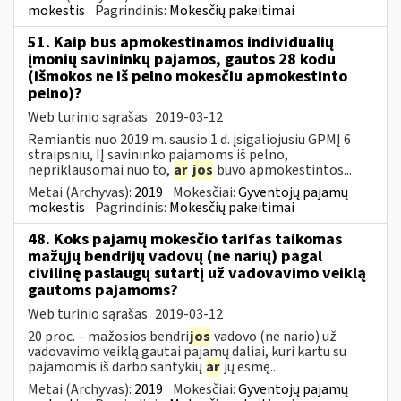
mokestis
Pagrindinis:
Mokesčių pakeitimai
51. Kaip bus apmokestinamos individualių
įmonių savininkų pajamos, gautos 28 kodu
(išmokos ne iš pelno mokesčiu apmokestinto
pelno)?
Web turinio sąrašas
2019-03-12
Remiantis nuo 2019 m. sausio 1 d. įsigaliojusiu GPMĮ 6
straipsniu, IĮ savininko pajamoms iš pelno,
nepriklausomai nuo to,
ar
jos
buvo apmokestintos...
Metai (Archyvas):
2019
Mokesčiai:
Gyventojų pajamų
mokestis
Pagrindinis:
Mokesčių pakeitimai
48. Koks pajamų mokesčio tarifas taikomas
mažųjų bendrijų vadovų (ne narių) pagal
civilinę paslaugų sutartį už vadovavimo veiklą
gautoms pajamoms?
Web turinio sąrašas
2019-03-12
20 proc. – mažosios bendri
jos
vadovo (ne nario) už
vadovavimo veiklą gautai pajamų daliai, kuri kartu su
pajamomis iš darbo santykių
ar
jų esmę...
Metai (Archyvas):
2019
Mokesčiai:
Gyventojų pajamų