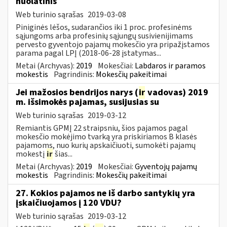
nuolatinis
Web turinio sąrašas
2019-03-08
Piniginės lėšos, sudarančios iki 1 proc. profesinėms
sąjungoms arba profesinių sąjungų susivienijimams
pervesto gyventojo pajamų mokesčio yra pripažįstamos
parama pagal LPĮ (2018-06-28 įstatymas...
Metai (Archyvas):
2019
Mokesčiai:
Labdaros ir paramos
mokestis
Pagrindinis:
Mokesčių pakeitimai
Jei mažosios bendrijos narys (
ir
vadovas) 2019
m. išsimokės pajamas, susijusias su
Web turinio sąrašas
2019-03-12
Remiantis GPMĮ 22 straipsniu, šios pajamos pagal
mokesčio mokėjimo tvarką yra priskiriamos B klasės
pajamoms, nuo kurių apskaičiuoti, sumokėti pajamų
mokestį
ir
šias...
Metai (Archyvas):
2019
Mokesčiai:
Gyventojų pajamų
mokestis
Pagrindinis:
Mokesčių pakeitimai
27. Kokios pajamos ne iš darbo santykių yra
įskaičiuojamos į 120 VDU?
Web turinio sąrašas
2019-03-12