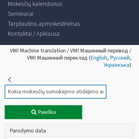
Mokesčių kalendorius
Seminarai
Tarptautinis apmokestinimas
Kontaktai / Apklausa
VMI Machine translation / VMI Машинный перевод /
VMI Машинний переклад (
English
,
Русский
,
Українська
)
Paieška
Parodymo data