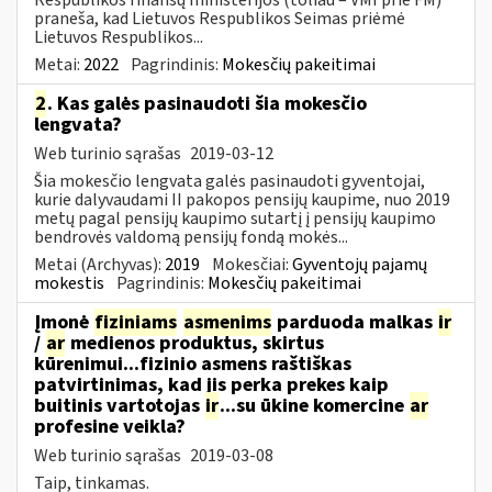
praneša, kad Lietuvos Respublikos Seimas priėmė
Lietuvos Respublikos...
Metai:
2022
Pagrindinis:
Mokesčių pakeitimai
2
. Kas galės pasinaudoti šia mokesčio
lengvata?
Web turinio sąrašas
2019-03-12
Šia mokesčio lengvata galės pasinaudoti gyventojai,
kurie dalyvaudami II pakopos pensijų kaupime, nuo 2019
metų pagal pensijų kaupimo sutartį į pensijų kaupimo
bendrovės valdomą pensijų fondą mokės...
Metai (Archyvas):
2019
Mokesčiai:
Gyventojų pajamų
mokestis
Pagrindinis:
Mokesčių pakeitimai
Įmonė
fiziniams
asmenims
parduoda malkas
ir
/
ar
medienos produktus, skirtus
kūrenimui...fizinio asmens raštiškas
patvirtinimas, kad jis perka prekes kaip
buitinis vartotojas
ir
...su ūkine komercine
ar
profesine veikla?
Web turinio sąrašas
2019-03-08
Taip, tinkamas.