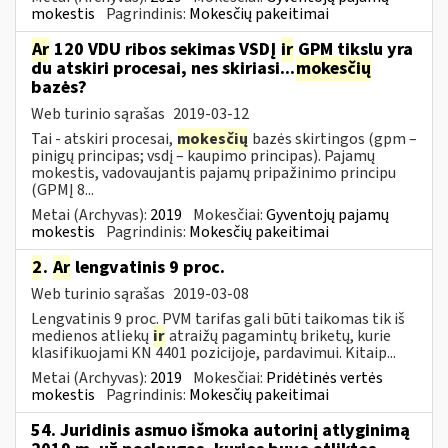
mokestis
Pagrindinis:
Mokesčių pakeitimai
Ar
120 VDU ribos sekimas VSDĮ
ir
GPM tikslu yra
du atskiri procesai, nes skiriasi...
mokesčių
bazės?
Web turinio sąrašas
2019-03-12
Tai - atskiri procesai,
mokesčių
bazės skirtingos (gpm –
pinigų principas; vsdį – kaupimo principas). Pajamų
mokestis, vadovaujantis pajamų pripažinimo principu
(GPMĮ 8...
Metai (Archyvas):
2019
Mokesčiai:
Gyventojų pajamų
mokestis
Pagrindinis:
Mokesčių pakeitimai
2
.
Ar
lengvatinis 9 proc.
Web turinio sąrašas
2019-03-08
Lengvatinis 9 proc. PVM tarifas gali būti taikomas tik iš
medienos atliekų
ir
atraižų pagamintų briketų, kurie
klasifikuojami KN 4401 pozicijoje, pardavimui. Kitaip...
Metai (Archyvas):
2019
Mokesčiai:
Pridėtinės vertės
mokestis
Pagrindinis:
Mokesčių pakeitimai
54. Juridinis asmuo išmoka autorinį atlyginimą