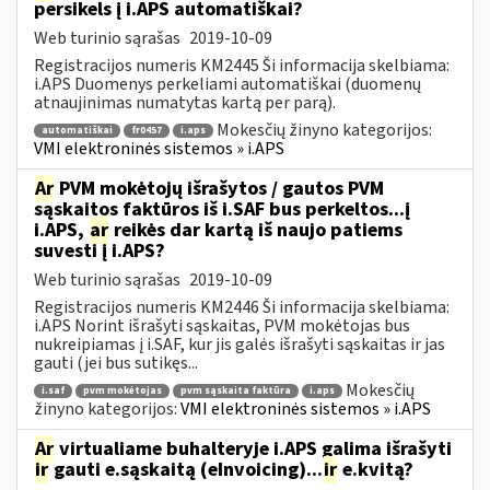
persikels į i.APS automatiškai?
Web turinio sąrašas
2019-10-09
Registracijos numeris KM2445 Ši informacija skelbiama:
i.APS Duomenys perkeliami automatiškai (duomenų
atnaujinimas numatytas kartą per parą).
Mokesčių žinyno kategorijos:
automatiškai
fr0457
i.aps
VMI elektroninės sistemos » i.APS
Ar
PVM mokėtojų išrašytos / gautos PVM
sąskaitos faktūros iš i.SAF bus perkeltos...į
i.APS,
ar
reikės dar kartą iš naujo patiems
suvesti į i.APS?
Web turinio sąrašas
2019-10-09
Registracijos numeris KM2446 Ši informacija skelbiama:
i.APS Norint išrašyti sąskaitas, PVM mokėtojas bus
nukreipiamas į i.SAF, kur jis galės išrašyti sąskaitas ir jas
gauti (jei bus sutikęs...
Mokesčių
i.saf
pvm mokėtojas
pvm sąskaita faktūra
i.aps
žinyno kategorijos:
VMI elektroninės sistemos » i.APS
Ar
virtualiame buhalteryje i.APS galima išrašyti
ir
gauti e.sąskaitą (eInvoicing)...
ir
e.kvitą?