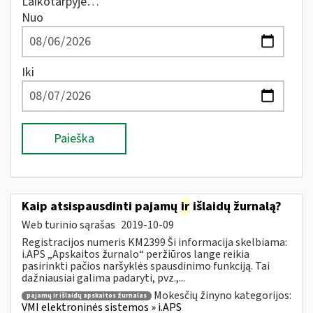
Laikotarpyje…
Nuo
Iki
Paieška
Kaip atsispausdinti pajamų
ir
išlaidų žurnalą?
Web turinio sąrašas
2019-10-09
Registracijos numeris KM2399 Ši informacija skelbiama:
i.APS „Apskaitos žurnalo“ peržiūros lange reikia
pasirinkti pačios naršyklės spausdinimo funkciją. Tai
dažniausiai galima padaryti, pvz.,...
Mokesčių žinyno kategorijos:
pajamų ir išlaidų apskaitos žurnalas
VMI elektroninės sistemos » i.APS