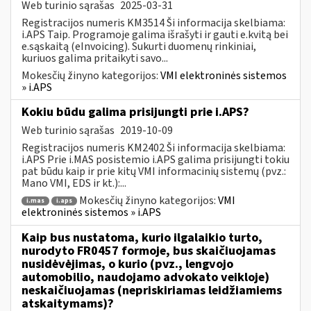
Web turinio sąrašas
2025-03-31
Registracijos numeris KM3514 Ši informacija skelbiama:
i.APS Taip. Programoje galima išrašyti ir gauti e.kvitą bei
e.sąskaitą (eInvoicing). Sukurti duomenų rinkiniai,
kuriuos galima pritaikyti savo...
Mokesčių žinyno kategorijos:
VMI elektroninės sistemos
» i.APS
Kokiu būdu galima prisijungti prie i.APS?
Web turinio sąrašas
2019-10-09
Registracijos numeris KM2402 Ši informacija skelbiama:
i.APS Prie i.MAS posistemio i.APS galima prisijungti tokiu
pat būdu kaip ir prie kitų VMI informacinių sistemų (pvz.:
Mano VMI, EDS ir kt.):...
Mokesčių žinyno kategorijos:
VMI
i.mas
i.aps
elektroninės sistemos » i.APS
Kaip bus nustatoma, kurio ilgalaikio turto,
nurodyto FR0457 formoje, bus skaičiuojamas
nusidėvėjimas, o kurio (pvz., lengvojo
automobilio, naudojamo advokato veikloje)
neskaičiuojamas (nepriskiriamas leidžiamiems
atskaitymams)?