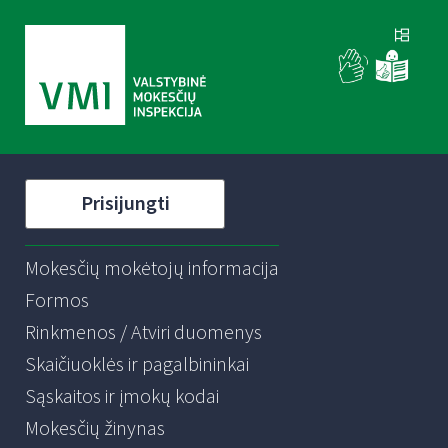
Prisijungti
Mokesčių mokėtojų informacija
Formos
Rinkmenos / Atviri duomenys
Skaičiuoklės ir pagalbininkai
Sąskaitos ir įmokų kodai
Mokesčių žinynas