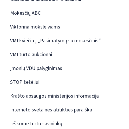
Mokesčių ABC
Viktorina moksleiviams
VMI kviečia į „Pasimatymą su mokesčiais“
VMI turto aukcionai
Įmonių VDU palyginimas
STOP šešėliui
Krašto apsaugos ministerijos informacija
Interneto svetainės atitikties paraiška
Ieškome turto savininkų