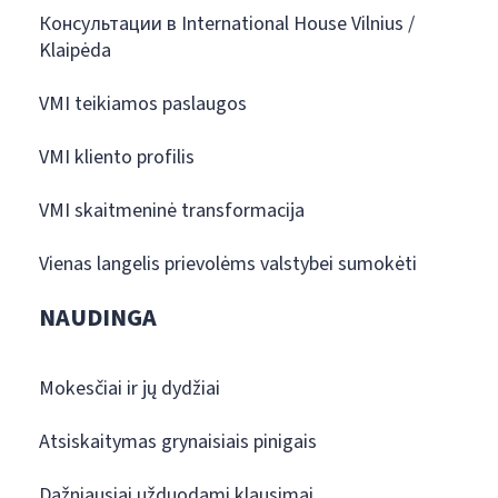
Консультации в International House Vilnius /
Klaipėda
VMI teikiamos paslaugos
VMI kliento profilis
VMI skaitmeninė transformacija
Vienas langelis prievolėms valstybei sumokėti
NAUDINGA
Mokesčiai ir jų dydžiai
Atsiskaitymas grynaisiais pinigais
Dažniausiai užduodami klausimai