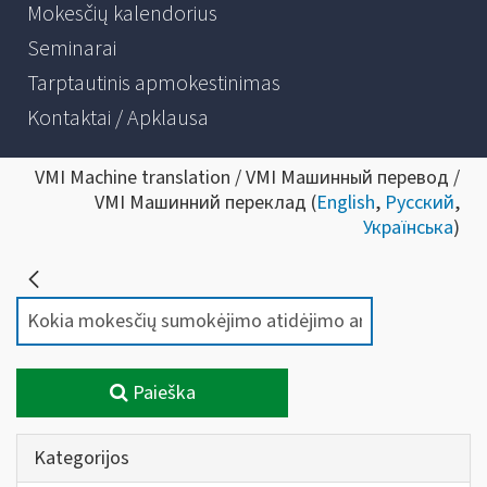
Mokesčių kalendorius
Seminarai
Tarptautinis apmokestinimas
Kontaktai / Apklausa
VMI Machine translation / VMI Машинный перевод /
VMI Машинний переклад (
English
,
Русский
,
Українська
)
Paieška
Kategorijos