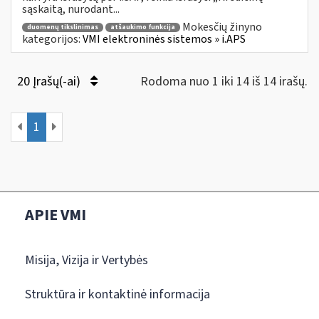
sąskaitą, nurodant...
Mokesčių žinyno
duomenų tikslinimas
atšaukimo funkcija
kategorijos:
VMI elektroninės sistemos » i.APS
20 Įrašų(-ai)
Rodoma nuo 1 iki 14 iš 14 irašų.
1
APIE VMI
Misija, Vizija ir Vertybės
Struktūra ir kontaktinė informacija