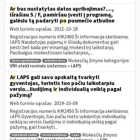
Ar
bus nustatytas datos apribojimas?....,
išrašiau S / F, pamiršau įvesti į programą,
galėsiu tą padaryti
po
pusmečio atbuline
Web turinio sąrašas
2021-10-18
Registracijos numeris KM2400 Ši informacija skelbiama:
i.APS Naudotojas pajamų ir išlaidų dokumentus gali
įvesti bet kada per einamąjį mokestinį laikotarpį.
Pasibaigus mokestiniam laikotarpiui,...
Mokesčių žinyno kategorijos:
datos apribojimas
atbuline data
VMI elektroninės sistemos » i.APS
Ar
i.APS gali savo apskaitą tvarkyti
gyventojas, turintis tuo pačiu laikotarpiu
verslo...liudijimą
ir
individualią veiklą pagal
pažymą?
Web turinio sąrašas
2019-10-09
Registracijos numeris KM2450 Ši informacija skelbiama:
i.APS Gyventojai, tuo pačiu metu vykdantys individualią
veiklą su verslo liudijimu ir individualią veiklą pagal
pažymą, gali tvarkyti...
Mokesčių žinyno
individuali veikla
verslo liudijimas
i.aps