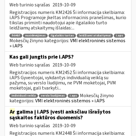
Web turinio sąrašas
2019-10-09
Registracijos numeris KM2426 Ši informacija skelbiama:
i.APS Programoje įkeltas informacinis pranešimas, kurio
tikslas priminti naudotojui apie ilgalaikio turto
leidžiamų atskaitymų išlaidas:...
fr0457
nusidėvėjimas
ilgalaikis turtas
leidžiami atskaitymai
i.aps
Mokesčių žinyno kategorijos:
VMI elektroninės sistemos
» i.APS
Kas gali jungtis prie i.APS?
Web turinio sąrašas
2019-10-09
Registracijos numeris KM2452 Ši informacija skelbiama:
i.APS Gyventojai, vykdantys individualią veiklą su
pažyma, su verslo liudijimu, ne PVM mokėtojai, PVM
mokėtojai, gali tvarkyti...
Mokesčių žinyno
individuali veikla
verslo liudijimas
i.aps
kategorijos:
VMI elektroninės sistemos » i.APS
Ar
galima į i.APS įvesti anksčiau išrašytos
sąskaitos faktūros duomenis?
Web turinio sąrašas
2019-10-09
Registracijos numeris KM2448 Ši informacija skelbiama: