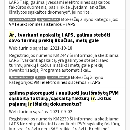
i.APS Taip, galima. Įvesdami elektroninės sąskaitos
faktūros duomenis, pasirinkite „Įvedami anksčiau
išrašytos sąskaitos duomenys“, jei norite...
Mokesčių žinyno kategorijos:
sąskaita faktūra
atgaline data
VMI elektroninės sistemos » i.APS
Ar
, tvarkant apskaitą i.APS, galima stebėti
savo turimų prekių likučius, metų gale
Web turinio sąrašas
2021-10-18
Registracijos numeris KM2447 Ši informacija skelbiama:
i.APS Tvarkant apskaitą, yra galimybė stebėti savo
turimų prekių likučius ir atlikti metų gale prekių
inventorizaciją. Programa automatiškai...
Mokesčių žinyno
inventorizacija
i.aps
prekių likučiai
kategorijos:
VMI elektroninės sistemos » i.APS
galima pakoreguoti / anuliuoti jau išrašytą PVM
sąskaitą faktūrą /sąskaitą faktūrą
ir
...kitus
pajamų
ir
išlaidų dokumentus?
Web turinio sąrašas
2021-09-02
Registracijos numeris KM2239 Ši informacija skelbiama:
i.APS Norint patikslinti / anuliuoti PVM sąskaitą faktūrą,
kuri yra išrašytą per i.SAF, reikia išrašyti „Kreditinę“