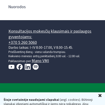
Nuorodos
Konsultacijos mokesčių klausimais ir paslaugos
gyventojams:
+370 5 260 5060
Darbo laikas: I-IV 8.00-17.00, V 8.00-15.45.
Prieššventinę dieną - viena valanda trumpiau.
Kiekvieno mėnesio antrą penktadienį 8.00 val. - 12.00 val.
Mano VMI
Paklausimas per
Valstybinė mokesčių inspekcija prie Lietuvos
U
Respublikos finansų ministerijos
Šioje svetainėje naudojami slapukai
(angl. cookies). Būtinieji
slapukai įdiegiami automatiškai ir jiems nėra reikalingas Jūsų