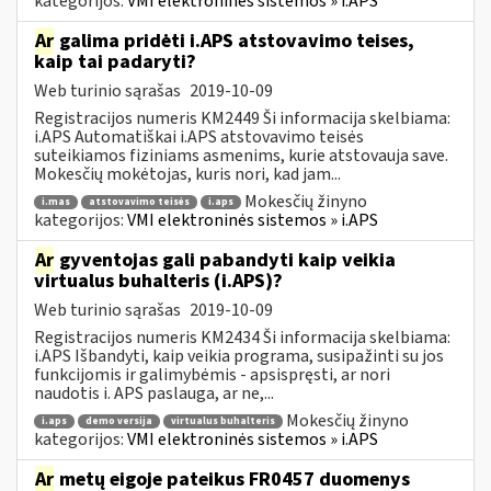
kategorijos:
VMI elektroninės sistemos » i.APS
Ar
galima pridėti i.APS atstovavimo teises,
kaip tai padaryti?
Web turinio sąrašas
2019-10-09
Registracijos numeris KM2449 Ši informacija skelbiama:
i.APS Automatiškai i.APS atstovavimo teisės
suteikiamos fiziniams asmenims, kurie atstovauja save.
Mokesčių mokėtojas, kuris nori, kad jam...
Mokesčių žinyno
i.mas
atstovavimo teisės
i.aps
kategorijos:
VMI elektroninės sistemos » i.APS
Ar
gyventojas gali pabandyti kaip veikia
virtualus buhalteris (i.APS)?
Web turinio sąrašas
2019-10-09
Registracijos numeris KM2434 Ši informacija skelbiama:
i.APS Išbandyti, kaip veikia programa, susipažinti su jos
funkcijomis ir galimybėmis - apsispręsti, ar nori
naudotis i. APS paslauga, ar ne,...
Mokesčių žinyno
i.aps
demo versija
virtualus buhalteris
kategorijos:
VMI elektroninės sistemos » i.APS
Ar
metų eigoje pateikus FR0457 duomenys