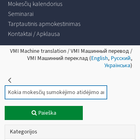
Mokesčių kalendorius
Seminarai
Tarptautinis apmokestinimas
Kontaktai / Apklausa
VMI Machine translation / VMI Машинный перевод /
VMI Машинний переклад (
English
,
Русский
,
Українська
)
Paieška
Kategorijos