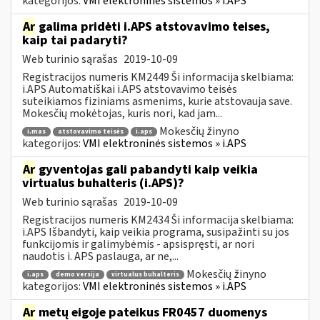
kategorijos:
VMI elektroninės sistemos » i.APS
Ar
galima pridėti i.APS atstovavimo teises,
kaip tai padaryti?
Web turinio sąrašas
2019-10-09
Registracijos numeris KM2449 Ši informacija skelbiama:
i.APS Automatiškai i.APS atstovavimo teisės
suteikiamos fiziniams asmenims, kurie atstovauja save.
Mokesčių mokėtojas, kuris nori, kad jam...
Mokesčių žinyno
i.mas
atstovavimo teisės
i.aps
kategorijos:
VMI elektroninės sistemos » i.APS
Ar
gyventojas gali pabandyti kaip veikia
virtualus buhalteris (i.APS)?
Web turinio sąrašas
2019-10-09
Registracijos numeris KM2434 Ši informacija skelbiama:
i.APS Išbandyti, kaip veikia programa, susipažinti su jos
funkcijomis ir galimybėmis - apsispręsti, ar nori
naudotis i. APS paslauga, ar ne,...
Mokesčių žinyno
i.aps
demo versija
virtualus buhalteris
kategorijos:
VMI elektroninės sistemos » i.APS
Ar
metų eigoje pateikus FR0457 duomenys