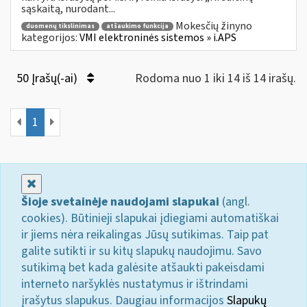
sąskaitą, nurodant...
Mokesčių žinyno
duomenų tikslinimas
atšaukimo funkcija
kategorijos:
VMI elektroninės sistemos » i.APS
50 Įrašų(-ai)
Rodoma nuo 1 iki 14 iš 14 irašų.
1
Uždaryti
Šioje svetainėje naudojami slapukai
(angl.
cookies). Būtinieji slapukai įdiegiami automatiškai
ir jiems nėra reikalingas Jūsų sutikimas. Taip pat
galite sutikti ir su kitų slapukų naudojimu. Savo
sutikimą bet kada galėsite atšaukti pakeisdami
interneto naršyklės nustatymus ir ištrindami
įrašytus slapukus. Daugiau informacijos
Slapukų