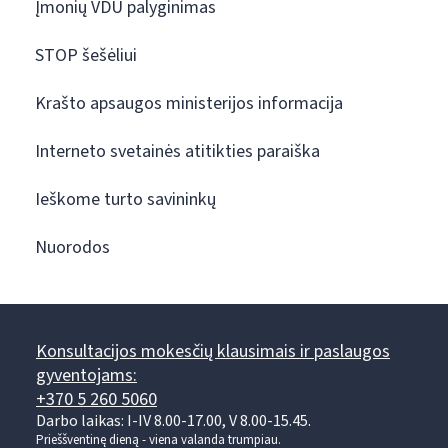
Įmonių VDU palyginimas
STOP šešėliui
Krašto apsaugos ministerijos informacija
Interneto svetainės atitikties paraiška
Ieškome turto savininkų
Nuorodos
Konsultacijos mokesčių klausimais ir paslaugos
gyventojams:
+370 5 260 5060
Darbo laikas: I-IV 8.00-17.00, V 8.00-15.45.
Prieššventinę dieną - viena valanda trumpiau.