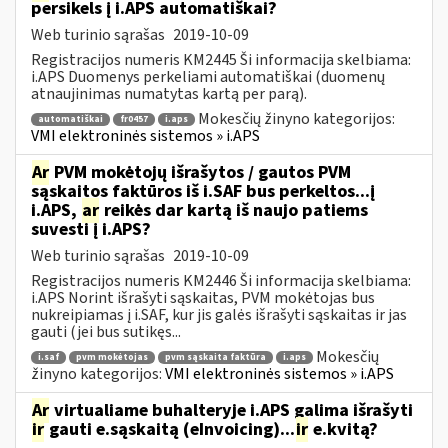
persikels į i.APS automatiškai?
Web turinio sąrašas
2019-10-09
Registracijos numeris KM2445 Ši informacija skelbiama:
i.APS Duomenys perkeliami automatiškai (duomenų
atnaujinimas numatytas kartą per parą).
Mokesčių žinyno kategorijos:
automatiškai
fr0457
i.aps
VMI elektroninės sistemos » i.APS
Ar
PVM mokėtojų išrašytos / gautos PVM
sąskaitos faktūros iš i.SAF bus perkeltos...į
i.APS,
ar
reikės dar kartą iš naujo patiems
suvesti į i.APS?
Web turinio sąrašas
2019-10-09
Registracijos numeris KM2446 Ši informacija skelbiama:
i.APS Norint išrašyti sąskaitas, PVM mokėtojas bus
nukreipiamas į i.SAF, kur jis galės išrašyti sąskaitas ir jas
gauti (jei bus sutikęs...
Mokesčių
i.saf
pvm mokėtojas
pvm sąskaita faktūra
i.aps
žinyno kategorijos:
VMI elektroninės sistemos » i.APS
Ar
virtualiame buhalteryje i.APS galima išrašyti
ir
gauti e.sąskaitą (eInvoicing)...
ir
e.kvitą?