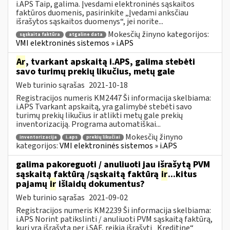
i.APS Taip, galima. Įvesdami elektroninės sąskaitos
faktūros duomenis, pasirinkite „Įvedami anksčiau
išrašytos sąskaitos duomenys“, jei norite...
Mokesčių žinyno kategorijos:
sąskaita faktūra
atgaline data
VMI elektroninės sistemos » i.APS
Ar
, tvarkant apskaitą i.APS, galima stebėti
savo turimų prekių likučius, metų gale
Web turinio sąrašas
2021-10-18
Registracijos numeris KM2447 Ši informacija skelbiama:
i.APS Tvarkant apskaitą, yra galimybė stebėti savo
turimų prekių likučius ir atlikti metų gale prekių
inventorizaciją. Programa automatiškai...
Mokesčių žinyno
inventorizacija
i.aps
prekių likučiai
kategorijos:
VMI elektroninės sistemos » i.APS
galima pakoreguoti / anuliuoti jau išrašytą PVM
sąskaitą faktūrą /sąskaitą faktūrą
ir
...kitus
pajamų
ir
išlaidų dokumentus?
Web turinio sąrašas
2021-09-02
Registracijos numeris KM2239 Ši informacija skelbiama:
i.APS Norint patikslinti / anuliuoti PVM sąskaitą faktūrą,
kuri yra išrašytą per i.SAF, reikia išrašyti „Kreditinę“