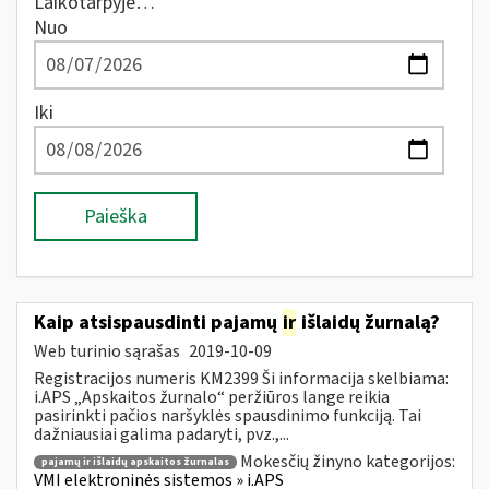
Laikotarpyje…
Nuo
Iki
Paieška
Kaip atsispausdinti pajamų
ir
išlaidų žurnalą?
Web turinio sąrašas
2019-10-09
Registracijos numeris KM2399 Ši informacija skelbiama:
i.APS „Apskaitos žurnalo“ peržiūros lange reikia
pasirinkti pačios naršyklės spausdinimo funkciją. Tai
dažniausiai galima padaryti, pvz.,...
Mokesčių žinyno kategorijos:
pajamų ir išlaidų apskaitos žurnalas
VMI elektroninės sistemos » i.APS