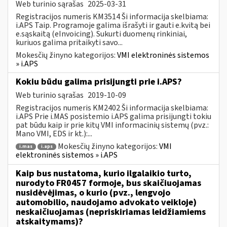
Web turinio sąrašas
2025-03-31
Registracijos numeris KM3514 Ši informacija skelbiama:
i.APS Taip. Programoje galima išrašyti ir gauti e.kvitą bei
e.sąskaitą (eInvoicing). Sukurti duomenų rinkiniai,
kuriuos galima pritaikyti savo...
Mokesčių žinyno kategorijos:
VMI elektroninės sistemos
» i.APS
Kokiu būdu galima prisijungti prie i.APS?
Web turinio sąrašas
2019-10-09
Registracijos numeris KM2402 Ši informacija skelbiama:
i.APS Prie i.MAS posistemio i.APS galima prisijungti tokiu
pat būdu kaip ir prie kitų VMI informacinių sistemų (pvz.:
Mano VMI, EDS ir kt.):...
Mokesčių žinyno kategorijos:
VMI
i.mas
i.aps
elektroninės sistemos » i.APS
Kaip bus nustatoma, kurio ilgalaikio turto,
nurodyto FR0457 formoje, bus skaičiuojamas
nusidėvėjimas, o kurio (pvz., lengvojo
automobilio, naudojamo advokato veikloje)
neskaičiuojamas (nepriskiriamas leidžiamiems
atskaitymams)?