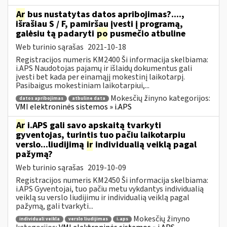
Ar
bus nustatytas datos apribojimas?....,
išrašiau S / F, pamiršau įvesti į programą,
galėsiu tą padaryti
po
pusmečio atbuline
Web turinio sąrašas
2021-10-18
Registracijos numeris KM2400 Ši informacija skelbiama:
i.APS Naudotojas pajamų ir išlaidų dokumentus gali
įvesti bet kada per einamąjį mokestinį laikotarpį.
Pasibaigus mokestiniam laikotarpiui,...
Mokesčių žinyno kategorijos:
datos apribojimas
atbuline data
VMI elektroninės sistemos » i.APS
Ar
i.APS gali savo apskaitą tvarkyti
gyventojas, turintis tuo pačiu laikotarpiu
verslo...liudijimą
ir
individualią veiklą pagal
pažymą?
Web turinio sąrašas
2019-10-09
Registracijos numeris KM2450 Ši informacija skelbiama:
i.APS Gyventojai, tuo pačiu metu vykdantys individualią
veiklą su verslo liudijimu ir individualią veiklą pagal
pažymą, gali tvarkyti...
Mokesčių žinyno
individuali veikla
verslo liudijimas
i.aps