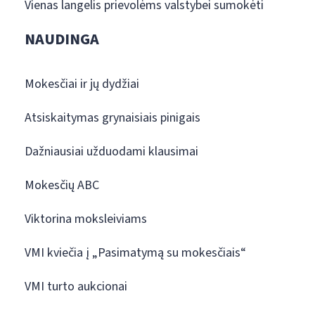
Vienas langelis prievolėms valstybei sumokėti
NAUDINGA
Mokesčiai ir jų dydžiai
Atsiskaitymas grynaisiais pinigais
Dažniausiai užduodami klausimai
Mokesčių ABC
Viktorina moksleiviams
VMI kviečia į „Pasimatymą su mokesčiais“
VMI turto aukcionai