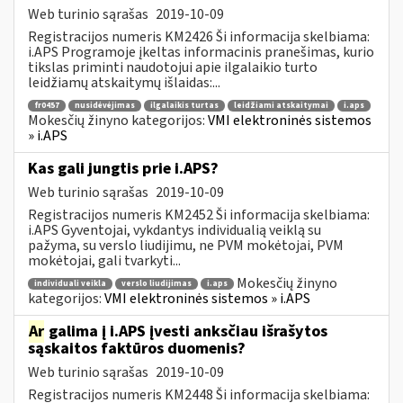
Web turinio sąrašas
2019-10-09
Registracijos numeris KM2426 Ši informacija skelbiama:
i.APS Programoje įkeltas informacinis pranešimas, kurio
tikslas priminti naudotojui apie ilgalaikio turto
leidžiamų atskaitymų išlaidas:...
fr0457
nusidėvėjimas
ilgalaikis turtas
leidžiami atskaitymai
i.aps
Mokesčių žinyno kategorijos:
VMI elektroninės sistemos
» i.APS
Kas gali jungtis prie i.APS?
Web turinio sąrašas
2019-10-09
Registracijos numeris KM2452 Ši informacija skelbiama:
i.APS Gyventojai, vykdantys individualią veiklą su
pažyma, su verslo liudijimu, ne PVM mokėtojai, PVM
mokėtojai, gali tvarkyti...
Mokesčių žinyno
individuali veikla
verslo liudijimas
i.aps
kategorijos:
VMI elektroninės sistemos » i.APS
Ar
galima į i.APS įvesti anksčiau išrašytos
sąskaitos faktūros duomenis?
Web turinio sąrašas
2019-10-09
Registracijos numeris KM2448 Ši informacija skelbiama: