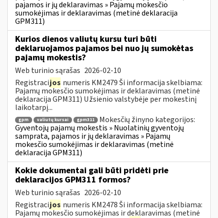
pajamos ir jų deklaravimas » Pajamų mokesčio
sumokėjimas ir deklaravimas (metinė deklaracija
GPM311)
Kurios dienos valiutų kursu turi būti
deklaruojamos pajamos bei nuo jų sumokėtas
pajamų mokestis?
Web turinio sąrašas
2026-02-10
Registraci
jos
numeris KM2479 Ši informacija skelbiama:
Pajamų mokesčio sumokėjimas ir deklaravimas (metinė
deklaracija GPM311) Užsienio valstybėje per mokestinį
laikotarpį...
Mokesčių žinyno kategorijos:
gpm
valiutų kursai
gpm311
Gyventojų pajamų mokestis » Nuolatinių gyventojų
samprata, pajamos ir jų deklaravimas » Pajamų
mokesčio sumokėjimas ir deklaravimas (metinė
deklaracija GPM311)
Kokie dokumentai gali būti pridėti prie
deklaracijos GPM311 formos?
Web turinio sąrašas
2026-02-10
Registraci
jos
numeris KM2478 Ši informacija skelbiama:
Pajamų mokesčio sumokėjimas ir deklaravimas (metinė