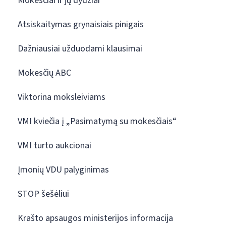
Mokesčiai ir jų dydžiai
Atsiskaitymas grynaisiais pinigais
Dažniausiai užduodami klausimai
Mokesčių ABC
Viktorina moksleiviams
VMI kviečia į „Pasimatymą su mokesčiais“
VMI turto aukcionai
Įmonių VDU palyginimas
STOP šešėliui
Krašto apsaugos ministerijos informacija