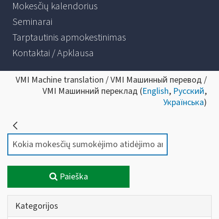
Mokesčių kalendorius
Seminarai
Tarptautinis apmokestinimas
Kontaktai / Apklausa
VMI Machine translation / VMI Машинный перевод /
VMI Машинний переклад (
English
,
Русский
,
Українська
)
Paieška
Kategorijos