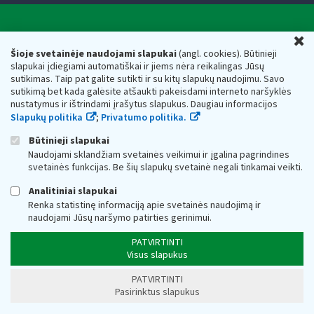
Valstybinė mokesčių inspekcija prie Lietuvos
U
Respublikos finansų ministerijos
Šioje svetainėje naudojami slapukai
(angl. cookies). Būtinieji
slapukai įdiegiami automatiškai ir jiems nėra reikalingas Jūsų
Biudžetinė įstaiga. Juridinio asmens kodas — 188659752,
sutikimas. Taip pat galite sutikti ir su kitų slapukų naudojimu. Savo
adresas: Vasario 16-osios g. 14, 01107 Vilnius, Lietuva, el.paštas:
sutikimą bet kada galėsite atšaukti pakeisdami interneto naršyklės
vmi@vmi.lt
, E. pristatymo dėžutės adresas 188659752
nustatymus ir ištrindami įrašytus slapukus. Daugiau informacijos
Duomenys apie Valstybinę mokesčių inspekciją prie Lietuvos
Slapukų politika
;
Privatumo politika.
Respublikos finansų ministerijos kaupiami ir saugomi Juridinių
asmenų registre
Būtinieji slapukai
Naudojami sklandžiam svetainės veikimui ir įgalina pagrindines
svetainės funkcijas. Be šių slapukų svetainė negali tinkamai veikti.
Analitiniai slapukai
Renka statistinę informaciją apie svetainės naudojimą ir
naudojami Jūsų naršymo patirties gerinimui.
PATVIRTINTI
Visus slapukus
PATVIRTINTI
Pasirinktus slapukus