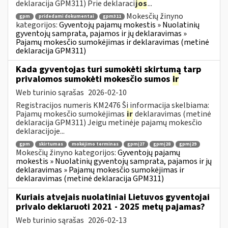
deklaracija GPM311) Prie deklaraci
jos
...
Mokesčių žinyno
gpm
pridedami dokumentai
gpm311
kategorijos:
Gyventojų pajamų mokestis » Nuolatinių
gyventojų samprata, pajamos ir jų deklaravimas »
Pajamų mokesčio sumokėjimas ir deklaravimas (metinė
deklaracija GPM311)
Kada gyventojas turi sumokėti skirtumą tarp
privalomos sumokėti mokesčio sumos
ir
Web turinio sąrašas
2026-02-10
Registracijos numeris KM2476 Ši informacija skelbiama:
Pajamų mokesčio sumokėjimas
ir
deklaravimas (metinė
deklaracija GPM311) Jeigu metinėje pajamų mokesčio
deklaracijoje...
gpm
skirtumas
mokėjimo terminas
gpmį27
gpmį28
gpmį29
Mokesčių žinyno kategorijos:
Gyventojų pajamų
mokestis » Nuolatinių gyventojų samprata, pajamos ir jų
deklaravimas » Pajamų mokesčio sumokėjimas ir
deklaravimas (metinė deklaracija GPM311)
Kuriais atvejais nuolatiniai Lietuvos gyventojai
privalo deklaruoti 2021 - 2025 metų pajamas?
Web turinio sąrašas
2026-02-13