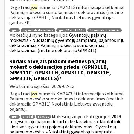
Registraci
jos
numeris KM2481 Ši informacija skelbiama:
Pajamų mokesčio sumokėjimas ir deklaravimas (metinė
deklaracija GPM311) Nuolatinis Lietuvos gyventojas
gautas FP...
gpm
pajamų deklaravimas
gpmį 17 str 1 d 30 p
finansinės priemonės
Mokesčių žinyno kategorijos:
Gyventojų pajamų
mokestis » Nuolatinių gyventojų samprata, pajamos ir jų
deklaravimas » Pajamų mokesčio sumokėjimas ir
deklaravimas (metinė deklaracija GPM311)
Kuriais atvejais pildomi metinės pajamų
mokesčio deklaracijos priedai (GPM311B,
GPM311C, GPM311H, GPM311D, GPM311E,
GPM311F, GPM311G)?
Web turinio sąrašas
2026-02-13
Registraci
jos
numeris KM2473 Ši informacija skelbiama:
Pajamų mokesčio sumokėjimas ir deklaravimas (metinė
deklaracija GPM311) Nuolatinių Lietuvos gyventojų
pajamų...
Mokesčių žinyno kategorijos:
2019
gpm
priedai
gpm311
m. gyventojų pajamų ir turto deklaravimas » Nuolatinių
Lietuvos gyventojų pajamų deklaravimas
Gyventojų
pajamų mokestis » Nuolatinių gyventojų samprata,