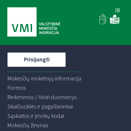
Prisijungti
Mokesčių mokėtojų informacija
Formos
Rinkmenos / Atviri duomenys
Skaičiuoklės ir pagalbininkai
Sąskaitos ir įmokų kodai
Mokesčių žinynas