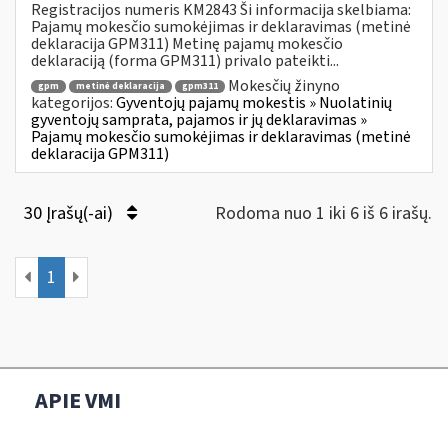
Registracijos numeris KM2843 Ši informacija skelbiama:
Pajamų mokesčio sumokėjimas ir deklaravimas (metinė
deklaracija GPM311) Metinę pajamų mokesčio
deklaraciją (forma GPM311) privalo pateikti...
Mokesčių žinyno
gpm
metinė deklaracija
gpm311
kategorijos:
Gyventojų pajamų mokestis » Nuolatinių
gyventojų samprata, pajamos ir jų deklaravimas »
Pajamų mokesčio sumokėjimas ir deklaravimas (metinė
deklaracija GPM311)
30 Įrašų(-ai)
Rodoma nuo 1 iki 6 iš 6 irašų.
1
APIE VMI