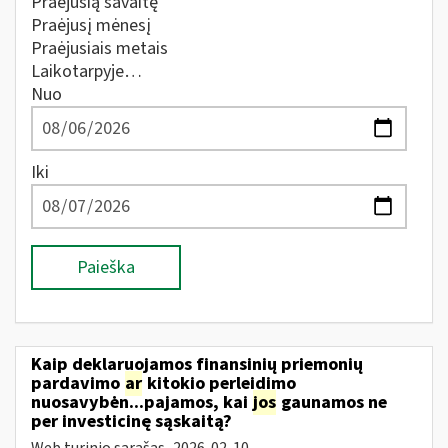
Praėjusią savaitę
Praėjusį mėnesį
Praėjusiais metais
Laikotarpyje…
Nuo
Iki
Paieška
Kaip deklaruojamos finansinių priemonių
pardavimo
ar
kitokio perleidimo
nuosavybėn...pajamos, kai
jos
gaunamos ne
per investicinę sąskaitą?
Web turinio sąrašas
2026-02-10