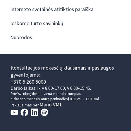
Interneto svetainės atitikties paraiška
Ieškome turto savininkų
Nuorodos
Konsultacijos mokesčių klausimais ir paslaugos
gyventojams:
+370 5 260 5060
Darbo laikas: I-IV 8.00-17.00, V 8.00-15.45.
Prieššventinę dieną - viena valanda trumpiau.
Kiekvieno mėnesio antrą penktadienį 8.00 val. - 12.00 val.
Mano VMI
Paklausimas per