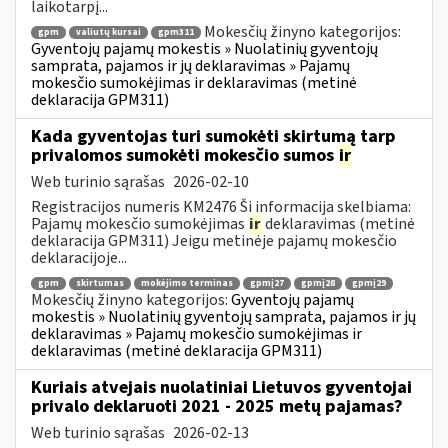
laikotarpį...
Mokesčių žinyno kategorijos:
gpm
valiutų kursai
gpm311
Gyventojų pajamų mokestis » Nuolatinių gyventojų
samprata, pajamos ir jų deklaravimas » Pajamų
mokesčio sumokėjimas ir deklaravimas (metinė
deklaracija GPM311)
Kada gyventojas turi sumokėti skirtumą tarp
privalomos sumokėti mokesčio sumos
ir
Web turinio sąrašas
2026-02-10
Registracijos numeris KM2476 Ši informacija skelbiama:
Pajamų mokesčio sumokėjimas
ir
deklaravimas (metinė
deklaracija GPM311) Jeigu metinėje pajamų mokesčio
deklaracijoje...
gpm
skirtumas
mokėjimo terminas
gpmį27
gpmį28
gpmį29
Mokesčių žinyno kategorijos:
Gyventojų pajamų
mokestis » Nuolatinių gyventojų samprata, pajamos ir jų
deklaravimas » Pajamų mokesčio sumokėjimas ir
deklaravimas (metinė deklaracija GPM311)
Kuriais atvejais nuolatiniai Lietuvos gyventojai
privalo deklaruoti 2021 - 2025 metų pajamas?
Web turinio sąrašas
2026-02-13