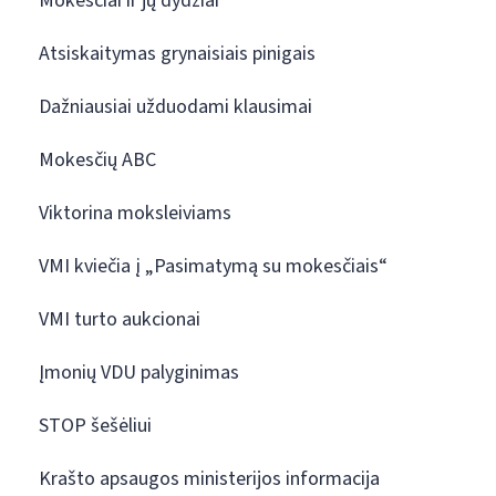
Mokesčiai ir jų dydžiai
Atsiskaitymas grynaisiais pinigais
Dažniausiai užduodami klausimai
Mokesčių ABC
Viktorina moksleiviams
VMI kviečia į „Pasimatymą su mokesčiais“
VMI turto aukcionai
Įmonių VDU palyginimas
STOP šešėliui
Krašto apsaugos ministerijos informacija