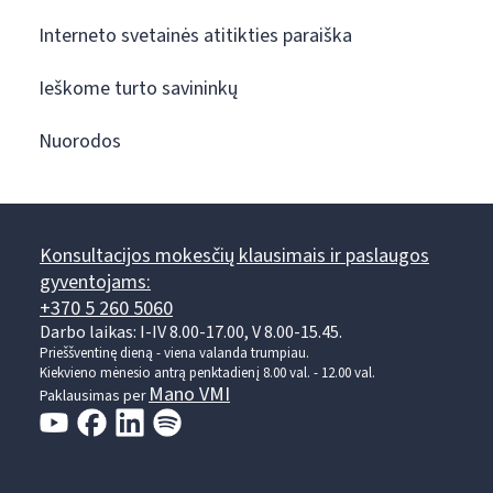
Interneto svetainės atitikties paraiška
Ieškome turto savininkų
Nuorodos
Konsultacijos mokesčių klausimais ir paslaugos
gyventojams:
+370 5 260 5060
Darbo laikas: I-IV 8.00-17.00, V 8.00-15.45.
Prieššventinę dieną - viena valanda trumpiau.
Kiekvieno mėnesio antrą penktadienį 8.00 val. - 12.00 val.
Mano VMI
Paklausimas per