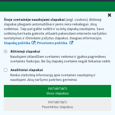
Valstybinė mokesčių inspekcija prie Lietuvos
U
Respublikos finansų ministerijos
Šioje svetainėje naudojami slapukai
(angl. cookies). Būtinieji
slapukai įdiegiami automatiškai ir jiems nėra reikalingas Jūsų
Biudžetinė įstaiga. Juridinio asmens kodas — 188659752,
sutikimas. Taip pat galite sutikti ir su kitų slapukų naudojimu. Savo
adresas: Vasario 16-osios g. 14, 01107 Vilnius, Lietuva, el.paštas:
sutikimą bet kada galėsite atšaukti pakeisdami interneto naršyklės
vmi@vmi.lt
, E. pristatymo dėžutės adresas 188659752
nustatymus ir ištrindami įrašytus slapukus. Daugiau informacijos
Duomenys apie Valstybinę mokesčių inspekciją prie Lietuvos
Slapukų politika
;
Privatumo politika.
Respublikos finansų ministerijos kaupiami ir saugomi Juridinių
asmenų registre
Būtinieji slapukai
Naudojami sklandžiam svetainės veikimui ir įgalina pagrindines
svetainės funkcijas. Be šių slapukų svetainė negali tinkamai veikti.
Analitiniai slapukai
Renka statistinę informaciją apie svetainės naudojimą ir
naudojami Jūsų naršymo patirties gerinimui.
PATVIRTINTI
Visus slapukus
PATVIRTINTI
Pasirinktus slapukus