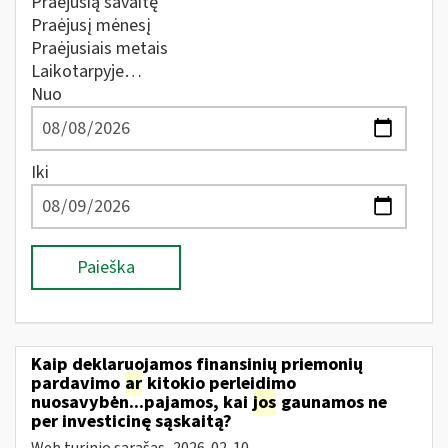
Praėjusią savaitę
Praėjusį mėnesį
Praėjusiais metais
Laikotarpyje…
Nuo
Iki
Paieška
Kaip deklaruojamos finansinių priemonių
pardavimo
ar
kitokio perleidimo
nuosavybėn...pajamos, kai
jos
gaunamos ne
per investicinę sąskaitą?
Web turinio sąrašas
2026-02-10