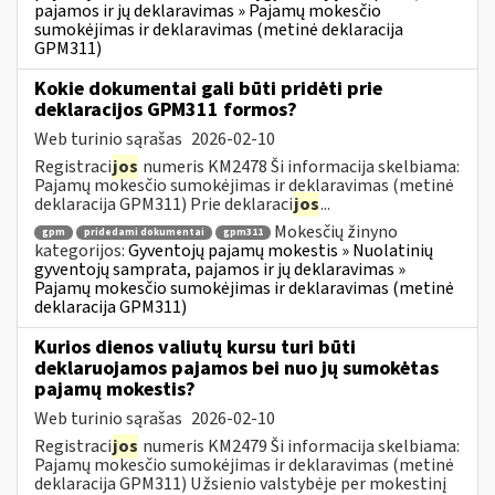
pajamos ir jų deklaravimas » Pajamų mokesčio
sumokėjimas ir deklaravimas (metinė deklaracija
GPM311)
Kokie dokumentai gali būti pridėti prie
deklaracijos GPM311 formos?
Web turinio sąrašas
2026-02-10
Registraci
jos
numeris KM2478 Ši informacija skelbiama:
Pajamų mokesčio sumokėjimas ir deklaravimas (metinė
deklaracija GPM311) Prie deklaraci
jos
...
Mokesčių žinyno
gpm
pridedami dokumentai
gpm311
kategorijos:
Gyventojų pajamų mokestis » Nuolatinių
gyventojų samprata, pajamos ir jų deklaravimas »
Pajamų mokesčio sumokėjimas ir deklaravimas (metinė
deklaracija GPM311)
Kurios dienos valiutų kursu turi būti
deklaruojamos pajamos bei nuo jų sumokėtas
pajamų mokestis?
Web turinio sąrašas
2026-02-10
Registraci
jos
numeris KM2479 Ši informacija skelbiama:
Pajamų mokesčio sumokėjimas ir deklaravimas (metinė
deklaracija GPM311) Užsienio valstybėje per mokestinį