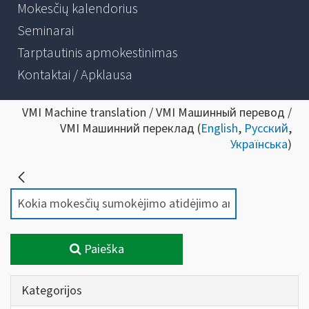
Mokesčių kalendorius
Seminarai
Tarptautinis apmokestinimas
Kontaktai / Apklausa
VMI Machine translation / VMI Машинный перевод /
VMI Машинний переклад (
English
,
Русский
,
Українська
)
Paieška
Kategorijos