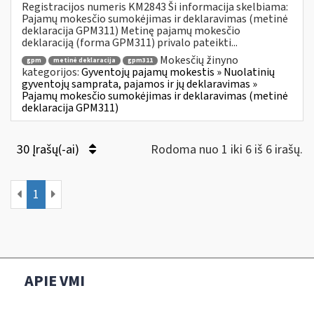
Registracijos numeris KM2843 Ši informacija skelbiama:
Pajamų mokesčio sumokėjimas ir deklaravimas (metinė
deklaracija GPM311) Metinę pajamų mokesčio
deklaraciją (forma GPM311) privalo pateikti...
Mokesčių žinyno
gpm
metinė deklaracija
gpm311
kategorijos:
Gyventojų pajamų mokestis » Nuolatinių
gyventojų samprata, pajamos ir jų deklaravimas »
Pajamų mokesčio sumokėjimas ir deklaravimas (metinė
deklaracija GPM311)
30 Įrašų(-ai)
Rodoma nuo 1 iki 6 iš 6 irašų.
1
APIE VMI