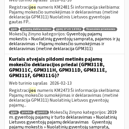
Registraci
jos
numeris KM2481 Ši informacija skelbiama:
Pajamų mokesčio sumokėjimas ir deklaravimas (metinė
deklaracija GPM311) Nuolatinis Lietuvos gyventojas
gautas FP...
gpm
pajamų deklaravimas
gpmį 17 str 1 d 30 p
finansinės priemonės
Mokesčių žinyno kategorijos:
Gyventojų pajamų
mokestis » Nuolatinių gyventojų samprata, pajamos ir jų
deklaravimas » Pajamų mokesčio sumokėjimas ir
deklaravimas (metinė deklaracija GPM311)
Kuriais atvejais pildomi metinės pajamų
mokesčio deklaracijos priedai (GPM311B,
GPM311C, GPM311H, GPM311D, GPM311E,
GPM311F, GPM311G)?
Web turinio sąrašas
2026-02-13
Registraci
jos
numeris KM2473 Ši informacija skelbiama:
Pajamų mokesčio sumokėjimas ir deklaravimas (metinė
deklaracija GPM311) Nuolatinių Lietuvos gyventojų
pajamų...
Mokesčių žinyno kategorijos:
2019
gpm
priedai
gpm311
m. gyventojų pajamų ir turto deklaravimas » Nuolatinių
Lietuvos gyventojų pajamų deklaravimas
Gyventojų
pajamų mokestis » Nuolatinių gyventojų samprata,