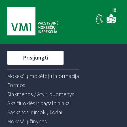
Prisijungti
Mokesčių mokėtojų informacija
Formos
Rinkmenos / Atviri duomenys
Skaičiuoklės ir pagalbininkai
Sąskaitos ir įmokų kodai
Mokesčių žinynas