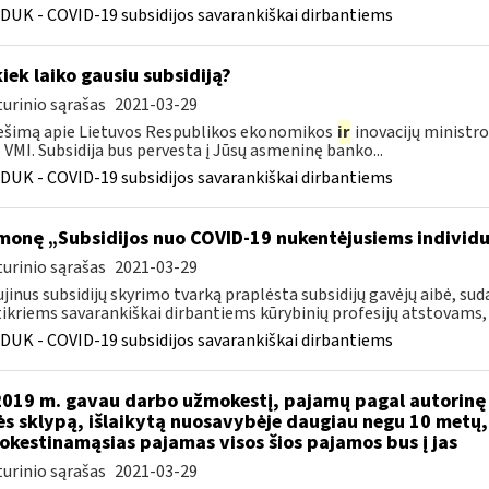
DUK - COVID-19 subsidijos savarankiškai dirbantiems
kiek laiko gausiu subsidiją?
urinio sąrašas
2021-03-29
šimą apie Lietuvos Respublikos ekonomikos
ir
inovacijų ministro
VMI. Subsidija bus pervesta į Jūsų asmeninę banko...
DUK - COVID-19 subsidijos savarankiškai dirbantiems
monę „Subsidijos nuo COVID-19 nukentėjusiems individ
urinio sąrašas
2021-03-29
jinus subsidijų skyrimo tvarką praplėsta subsidijų gavėjų aibė, 
ikriems savarankiškai dirbantiems kūrybinių profesijų atstovams, k
DUK - COVID-19 subsidijos savarankiškai dirbantiems
2019 m. gavau darbo užmokestį, pajamų pagal autorinę 
s sklypą, išlaikytą nuosavybėje daugiau negu 10 metų
kestinamąsias pajamas visos šios pajamos bus į jas
urinio sąrašas
2021-03-29