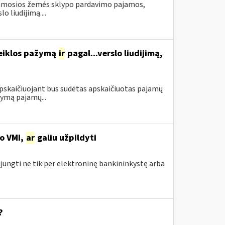
namosios žemės sklypo pardavimo pajamos,
 liudijimą....
veiklos pažymą
ir
pagal...verslo liudijimą,
apskaičiuojant bus sudėtas apskaičiuotas pajamų
ymą pajamų...
no VMI,
ar
galiu užpildyti
ijungti ne tik per elektroninę bankininkystę arba
?