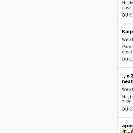
Ne, k
paske
DUK:
Kaip
Web t
Parai
elekt
DUK:
., o
neat
Web t
Ne, į
2020 
DUK:
apmo
ir
...