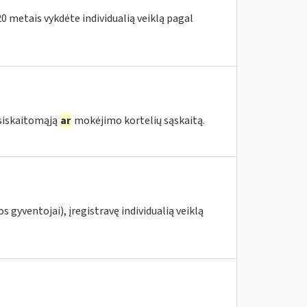
020 metais vykdėte individualią veiklą pagal
tsiskaitomąją
ar
mokėjimo kortelių sąskaitą.
s gyventojai), įregistravę individualią veiklą