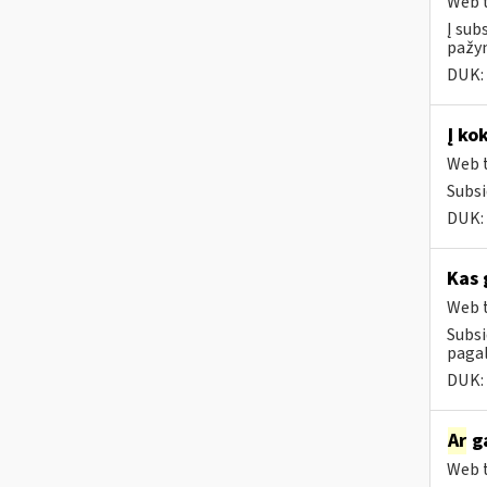
Web t
Į sub
pažym
DUK:
Į ko
Web t
Subsi
DUK:
Kas 
Web t
Subsi
paga
DUK:
Ar
ga
Web t