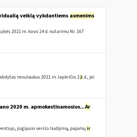
vidualią veiklą vykdantiems
asmenims
bės 2021 m. kovo 24 d. nutarimu Nr. 167
tabdytas nesulaukus 2021 m. lapkričio 2
2
d., jei
mano 2020 m. apmokestinamosios...
Ar
yventojo, įsigijusio verslo liudijimą, pajamų
ir