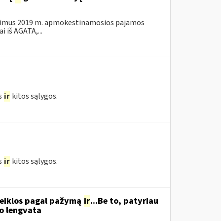
kalavimus 2019 m. apmokestinamosios pajamos
 iš AGATA,...
s
ir
kitos sąlygos.
s
ir
kitos sąlygos.
 veiklos pagal pažymą
ir
...Be to, patyriau
o lengvata