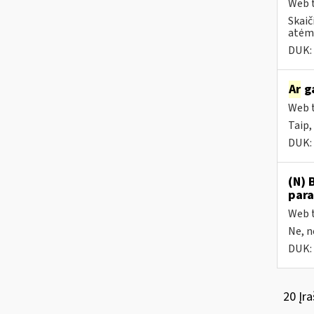
Web t
Skaič
atėmu
DUK:
Ar
ga
Web t
Taip,
DUK:
(N) 
para
Web t
Ne, n
DUK:
20 Įra