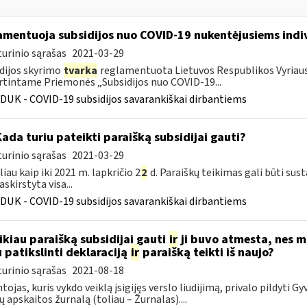
amentuoja subsidijos nuo COVID-19 nukentėjusiems indi
urinio sąrašas
2021-03-29
dijos skyrimo
tvarka
reglamentuota Lietuvos Respublikos Vyriausy
rtintame Priemonės „Subsidijos nuo COVID-19...
DUK - COVID-19 subsidijos savarankiškai dirbantiems
Kada turiu pateikti paraišką subsidijai gauti?
urinio sąrašas
2021-03-29
liau kaip iki 2021 m. lapkričio 2
2
d. Paraiškų teikimas gali būti sus
skirstyta visa...
DUK - COVID-19 subsidijos savarankiškai dirbantiems
ikiau paraišką subsidijai gauti
ir
ji buvo atmesta, nes 
u patikslinti deklaraciją
ir
paraišką teikti iš naujo?
urinio sąrašas
2021-08-18
tojas, kuris vykdo veiklą įsigijęs verslo liudijimą, privalo pildyti G
dų apskaitos žurnalą (toliau – Žurnalas)....