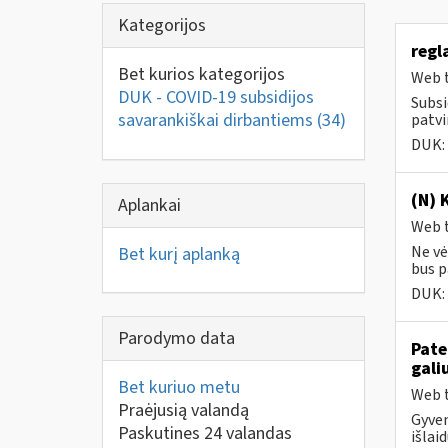
Kategorijos
regl
Bet kurios kategorijos
Web t
DUK - COVID-19 subsidijos
Subsi
savarankiškai dirbantiems
(34)
patvi
DUK:
(N) 
Aplankai
Web t
Ne vė
Bet kurį aplanką
bus pa
DUK:
Parodymo data
Pate
gali
Bet kuriuo metu
Web t
Praėjusią valandą
Gyven
Paskutines 24 valandas
išlai