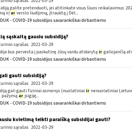
urinio sąrašas
2021-03-29
sidiją galite pretenduoti, jei atitinkate visus šiuos reikalavimus: 2
ą ir/
ar
verslo liudijimą, įtrauktą į Dėl...
DUK - COVID-19 subsidijos savarankiškai dirbantiems
kią sąskaitą gausiu subsidiją?
urinio sąrašas
2021-03-29
dija bus pervesta į paskutinę Jūsų vardu atidarytą
ir
galiojančią a
DUK - COVID-19 subsidijos savarankiškai dirbantiems
gali gauti subsidiją?
urinio sąrašas
2021-03-29
diją gali gauti fiziniai asmenys (nuolatiniai
ir
nenuolatiniai Lietuvo
l pažymą
ar
įsigiję...
DUK - COVID-19 subsidijos savarankiškai dirbantiems
usiu kvietimą teikti paraišką subsidijai gauti?
urinio sąrašas
2021-03-29