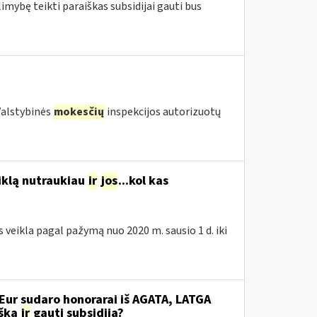
limybę teikti paraiškas subsidijai gauti bus
(Valstybinės
mokesčių
inspekcijos autorizuotų
eiklą nutraukiau
ir
jos
...kol kas
s veikla pagal pažymą nuo 2020 m. sausio 1 d. iki
Eur sudaro honorarai iš AGATA, LATGA
išką
ir
gauti subsidiją?