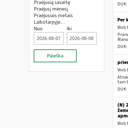
Praėjusią savaitę
DUK:
Praėjusį mėnesį
Praėjusiais metais
Per 
Laikotarpyje…
Web t
Nuo
Iki
Prane
Mano 
DUK:
Paieška
prie
Web t
Atnau
tam t
DUK:
(N) 
žemė
apmo
Web t