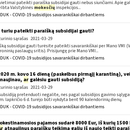
vietimai pateikti paraišką subsidijai gauti nebus siunčiami. Apie ga
lbta Valstybinės
mokesčių
inspekcijos...
DUK - COVID-19 subsidijos savarankiškai dirbantiems
 turiu pateikti paraišką subsidijai gauti?
urinio sąrašas
2021-03-29
šką subsidijai gauti turėsite pateikti savarankiškai per Mano VMI 
roninių paslaugų sritis). Prisijungę prie Mano VMI...
DUK - COVID-19 subsidijos savarankiškai dirbantiems
 2020 m. kovo 16 dieną (paskelbus pirmąjį karantiną), v
naujinau,
ar
galėsiu gauti subsidiją?
urinio sąrašas
2021-03-29
 subsidiją pretenduoti negalite, nes pagal subsidijos gavimo sąlyga
m. lapkričio 6 d. turėjo būti vykdyta bent 90 kalendorinių dienų.
DUK - COVID-19 subsidijos savarankiškai dirbantiems
kestinamosios pajamos sudarė 8000 Eur, iš kurių 1500 
Ar
atnaujinus paraiškų teikimą galiu iš naujo teikti para