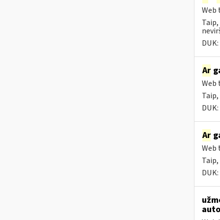
Web t
Taip,
nevir
DUK:
Ar
ga
Web t
Taip,
DUK:
Ar
ga
Web t
Taip,
DUK:
užmo
auto