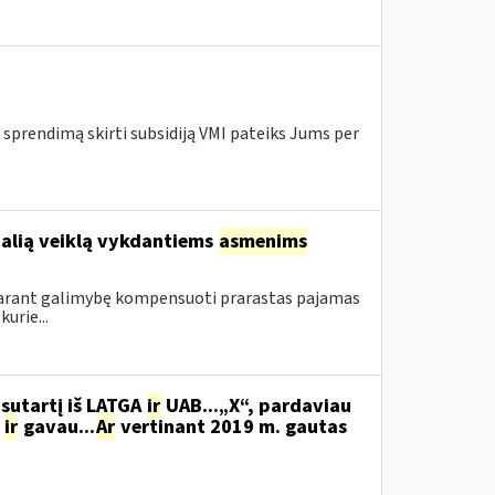
 sprendimą skirti subsidiją VMI pateiks Jums per
ualią veiklą vykdantiems
asmenims
sudarant galimybę kompensuoti prarastas pajamas
urie...
sutartį iš LATGA
ir
UAB...„X“, pardaviau
,
ir
gavau...
Ar
vertinant 2019 m. gautas