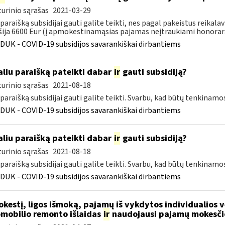
urinio sąrašas
2021-03-29
 paraišką subsidijai gauti galite teikti, nes pagal pakeistus rei
šija 6600 Eur (į apmokestinamąsias pajamas neįtraukiami honorarai
DUK - COVID-19 subsidijos savarankiškai dirbantiems
liu paraišką pateikti dabar
ir
gauti subsidiją?
urinio sąrašas
2021-08-18
 paraišką subsidijai gauti galite teikti. Svarbu, kad būtų tenkinamo
DUK - COVID-19 subsidijos savarankiškai dirbantiems
liu paraišką pateikti dabar
ir
gauti subsidiją?
urinio sąrašas
2021-08-18
 paraišką subsidijai gauti galite teikti. Svarbu, kad būtų tenkinamo
DUK - COVID-19 subsidijos savarankiškai dirbantiems
kestį, ligos išmoką, pajamų iš vykdytos individualios
mobilio remonto išlaidas
ir
naudojausi pajamų mokesči