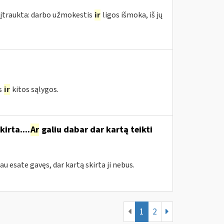
 įtraukta: darbo užmokestis
ir
ligos išmoka, iš jų
s
ir
kitos sąlygos.
irta....
Ar
galiu dabar dar kartą teikti
jau esate gavęs, dar kartą skirta ji nebus.
1
2