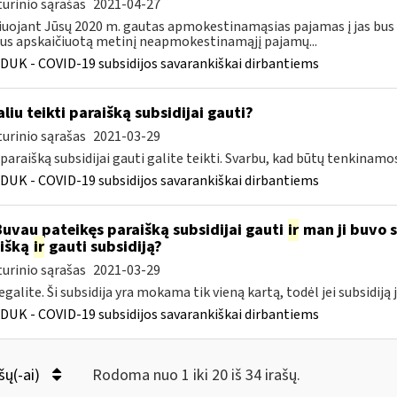
urinio sąrašas
2021-04-27
iuojant Jūsų 2020 m. gautas apmokestinamąsias pajamas į jas bus
s apskaičiuotą metinį neapmokestinamąjį pajamų...
DUK - COVID-19 subsidijos savarankiškai dirbantiems
liu teikti paraišką subsidijai gauti?
urinio sąrašas
2021-03-29
 paraišką subsidijai gauti galite teikti. Svarbu, kad būtų tenkinamo
DUK - COVID-19 subsidijos savarankiškai dirbantiems
Buvau pateikęs paraišką subsidijai gauti
ir
man ji buvo sk
išką
ir
gauti subsidiją?
urinio sąrašas
2021-03-29
egalite. Ši subsidija yra mokama tik vieną kartą, todėl jei subsidiją 
DUK - COVID-19 subsidijos savarankiškai dirbantiems
šų(-ai)
Rodoma nuo 1 iki 20 iš 34 irašų.