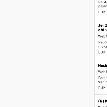
Ne. A
pajam
DUK:
Jei 
abi 
Web t
Ne, d
mokes
DUK:
Nesi
Web t
Parai
su el
DUK:
(N) 