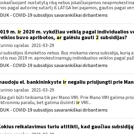
pskaičiuojant nustatytą ribą nebus įskaičiuojamos neapmokesti
os pagal autorinę sutartį iš LATGA bei pajamos, gautos pagal verslo
DUK - COVID-19 subsidijos savarankiškai dirbantiems
2019 m.
ir
2020 m. vykdžiau veiklą pagal individualios 
veiklos buvo apribotos,
ar
galėsiu gauti
2
subsidijas?
urinio sąrašas
2021-03-29
vi subsidijos išmokėtos nebus. Bus mokama viena subsidija, kurią 
tis nuo 2019 m. apmokestinamųjų individualios veiklos pagal paž
DUK - COVID-19 subsidijos savarankiškai dirbantiems
naudoju el. bankininkyste
ir
negaliu prisijungti prie Ma
urinio sąrašas
2021-03-29
ška gali būti teikiama tik per Mano VMI. Prie Mano VMI galima pris
ektroniniu parašu, bet galima išsiimti
ir
VMI...
DUK - COVID-19 subsidijos savarankiškai dirbantiems
Kokius reikalavimus turiu atitikti, kad gaučiau subsidiją