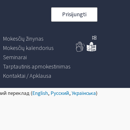
Prisijungti
Mokesčių žinynas
Mokesčių kalendorius
Seminarai
Tarptautinis apmokestinimas
Kontaktai / Apklausa
ний переклад (
English
,
Русский
,
Українська
)