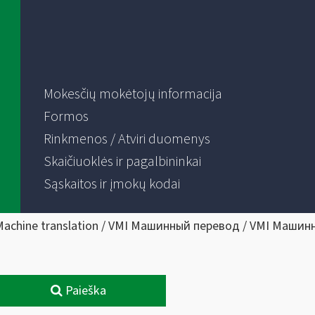
Mokesčių mokėtojų informacija
Formos
Rinkmenos / Atviri duomenys
Skaičiuoklės ir pagalbininkai
Sąskaitos ir įmokų kodai
Machine translation / VMI Машинный перевод / VMI Машин
Paieška