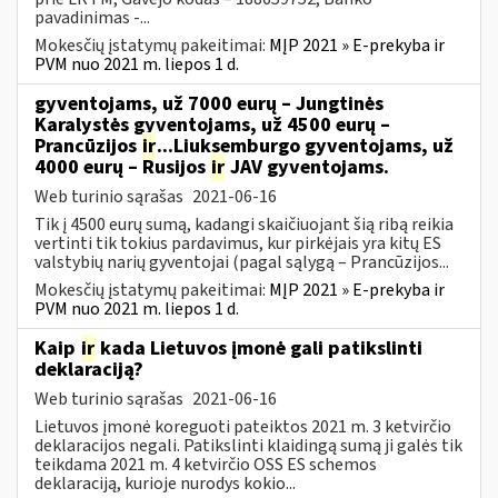
pavadinimas -...
Mokesčių įstatymų pakeitimai:
MĮP 2021 » E-prekyba ir
PVM nuo 2021 m. liepos 1 d.
gyventojams, už 7000 eurų – Jungtinės
Karalystės gyventojams, už 4500 eurų –
Prancūzijos
ir
...Liuksemburgo gyventojams, už
4000 eurų – Rusijos
ir
JAV gyventojams.
Web turinio sąrašas
2021-06-16
Tik į 4500 eurų sumą, kadangi skaičiuojant šią ribą reikia
vertinti tik tokius pardavimus, kur pirkėjais yra kitų ES
valstybių narių gyventojai (pagal sąlygą – Prancūzijos...
Mokesčių įstatymų pakeitimai:
MĮP 2021 » E-prekyba ir
PVM nuo 2021 m. liepos 1 d.
Kaip
ir
kada Lietuvos įmonė gali patikslinti
deklaraciją?
Web turinio sąrašas
2021-06-16
Lietuvos įmonė koreguoti pateiktos 2021 m. 3 ketvirčio
deklaracijos negali. Patikslinti klaidingą sumą ji galės tik
teikdama 2021 m. 4 ketvirčio OSS ES schemos
deklaraciją, kurioje nurodys kokio...