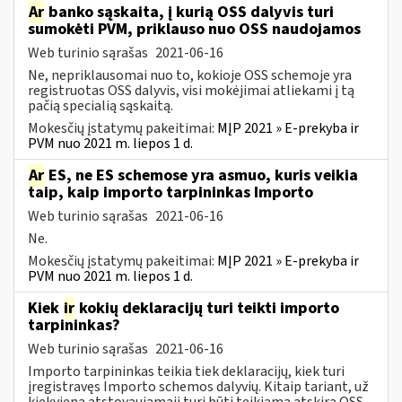
Ar
banko sąskaita, į kurią OSS dalyvis turi
sumokėti PVM, priklauso nuo OSS naudojamos
Web turinio sąrašas
2021-06-16
Ne, nepriklausomai nuo to, kokioje OSS schemoje yra
registruotas OSS dalyvis, visi mokėjimai atliekami į tą
pačią specialią sąskaitą.
Mokesčių įstatymų pakeitimai:
MĮP 2021 » E-prekyba ir
PVM nuo 2021 m. liepos 1 d.
Ar
ES, ne ES schemose yra asmuo, kuris veikia
taip, kaip importo tarpininkas Importo
Web turinio sąrašas
2021-06-16
Ne.
Mokesčių įstatymų pakeitimai:
MĮP 2021 » E-prekyba ir
PVM nuo 2021 m. liepos 1 d.
Kiek
ir
kokių deklaracijų turi teikti importo
tarpininkas?
Web turinio sąrašas
2021-06-16
Importo tarpininkas teikia tiek deklaracijų, kiek turi
įregistravęs Importo schemos dalyvių. Kitaip tariant, už
kiekvieną atstovaujamąjį turi būti teikiama atskira OSS