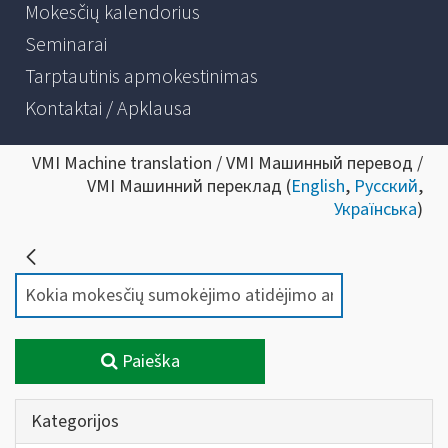
Mokesčių kalendorius
Seminarai
Tarptautinis apmokestinimas
Kontaktai / Apklausa
VMI Machine translation / VMI Машинный перевод /
VMI Машинний переклад (
English
,
Русский
,
Українська
)
Paieška
Kategorijos