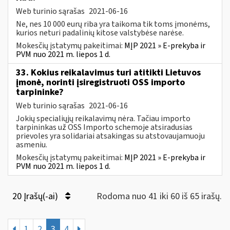
Web turinio sąrašas
2021-06-16
Ne, nes 10 000 eurų riba yra taikoma tik toms įmonėms,
kurios neturi padalinių kitose valstybėse narėse.
Mokesčių įstatymų pakeitimai:
MĮP 2021 » E-prekyba ir
PVM nuo 2021 m. liepos 1 d.
33. Kokius reikalavimus turi atitikti Lietuvos
įmonė, norinti įsiregistruoti OSS importo
tarpininke?
Web turinio sąrašas
2021-06-16
Jokių specialiųjų reikalavimų nėra. Tačiau importo
tarpininkas už OSS Importo schemoje atsiradusias
prievoles yra solidariai atsakingas su atstovaujamuoju
asmeniu.
Mokesčių įstatymų pakeitimai:
MĮP 2021 » E-prekyba ir
PVM nuo 2021 m. liepos 1 d.
20 Įrašų(-ai)
Rodoma nuo 41 iki 60 iš 65 irašų.
1
2
3
4