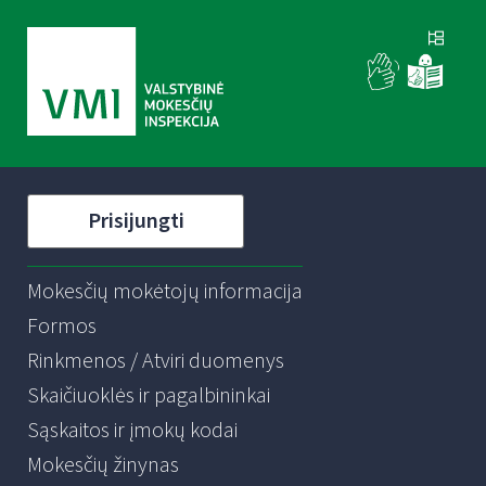
Prisijungti
Mokesčių mokėtojų informacija
Formos
Rinkmenos / Atviri duomenys
Skaičiuoklės ir pagalbininkai
Sąskaitos ir įmokų kodai
Mokesčių žinynas