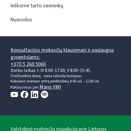
Ieškome turto savininkų
Nuorodos
Konsultacijos mokesčių klausimais ir paslaugos
gyventojams:
+370 5 260 5060
Darbo laikas: I-IV 8.00-17.00, V 8.00-15.45.
Prieššventinę dieną - viena valanda trumpiau.
Kiekvieno mėnesio antrą penktadienį 8.00 val. - 12.00 val.
Mano VMI
Paklausimas per
Valstybinė mokesčių inspekcija prie Lietuvos