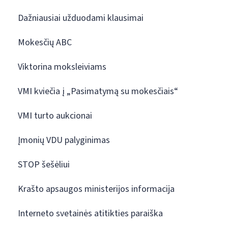
Dažniausiai užduodami klausimai
Mokesčių ABC
Viktorina moksleiviams
VMI kviečia į „Pasimatymą su mokesčiais“
VMI turto aukcionai
Įmonių VDU palyginimas
STOP šešėliui
Krašto apsaugos ministerijos informacija
Interneto svetainės atitikties paraiška