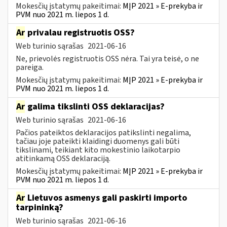
Mokesčių įstatymų pakeitimai:
MĮP 2021 » E-prekyba ir
PVM nuo 2021 m. liepos 1 d.
Ar
privalau registruotis OSS?
Web turinio sąrašas
2021-06-16
Ne, prievolės registruotis OSS nėra. Tai yra teisė, o ne
pareiga.
Mokesčių įstatymų pakeitimai:
MĮP 2021 » E-prekyba ir
PVM nuo 2021 m. liepos 1 d.
Ar
galima tikslinti OSS deklaracijas?
Web turinio sąrašas
2021-06-16
Pačios pateiktos deklaracijos patikslinti negalima,
tačiau joje pateikti klaidingi duomenys gali būti
tikslinami, teikiant kito mokestinio laikotarpio
atitinkamą OSS deklaraciją.
Mokesčių įstatymų pakeitimai:
MĮP 2021 » E-prekyba ir
PVM nuo 2021 m. liepos 1 d.
Ar
Lietuvos asmenys gali paskirti importo
tarpininką?
Web turinio sąrašas
2021-06-16