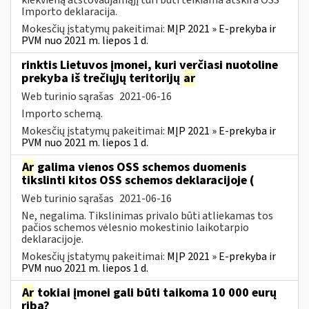
Importo deklaracija.
Mokesčių įstatymų pakeitimai:
MĮP 2021 » E-prekyba ir
PVM nuo 2021 m. liepos 1 d.
rinktis Lietuvos įmonei, kuri verčiasi nuotoline
prekyba iš trečiųjų teritorijų
ar
Web turinio sąrašas
2021-06-16
Importo schemą.
Mokesčių įstatymų pakeitimai:
MĮP 2021 » E-prekyba ir
PVM nuo 2021 m. liepos 1 d.
Ar
galima vienos OSS schemos duomenis
tikslinti kitos OSS schemos deklaracijoje (
Web turinio sąrašas
2021-06-16
Ne, negalima. Tikslinimas privalo būti atliekamas tos
pačios schemos vėlesnio mokestinio laikotarpio
deklaracijoje.
Mokesčių įstatymų pakeitimai:
MĮP 2021 » E-prekyba ir
PVM nuo 2021 m. liepos 1 d.
Ar
tokiai įmonei gali būti taikoma 10 000 eurų
riba?