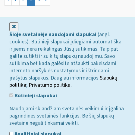
Uždaryti
Šioje svetainėje naudojami slapukai
(angl.
cookies). Būtinieji slapukai įdiegiami automatiškai
ir jiems nėra reikalingas Jūsų sutikimas. Taip pat
galite sutikti ir su kitų slapukų naudojimu. Savo
sutikimą bet kada galėsite atšaukti pakeisdami
interneto naršyklės nustatymus ir ištrindami
įrašytus slapukus. Daugiau informacijos
Slapukų
politika
;
Privatumo politika.
Būtinieji slapukai
Naudojami sklandžiam svetainės veikimui ir įgalina
pagrindines svetainės funkcijas. Be šių slapukų
svetainė negali tinkamai veikti.
Analitiniai slapukai