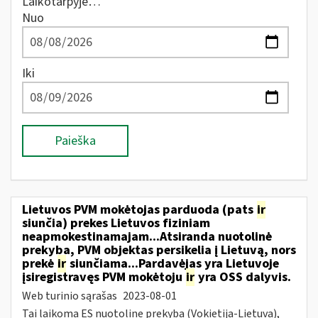
Laikotarpyje…
Nuo
Iki
Paieška
Lietuvos PVM mokėtojas parduoda (pats
ir
siunčia) prekes Lietuvos fiziniam
neapmokestinamajam...Atsiranda nuotolinė
prekyba, PVM objektas persikelia į Lietuvą, nors
prekė
ir
siunčiama...Pardavėjas yra Lietuvoje
įsiregistravęs PVM mokėtoju
ir
yra OSS dalyvis.
Web turinio sąrašas
2023-08-01
Tai laikoma ES nuotoline prekyba (Vokietija-Lietuva),