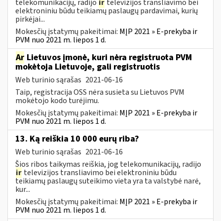
telekomunikacijų, radijo
ir
televizijos transliavimo bei
elektroniniu būdu teikiamų paslaugų pardavimai, kurių
pirkėjai...
Mokesčių įstatymų pakeitimai:
MĮP 2021 » E-prekyba ir
PVM nuo 2021 m. liepos 1 d.
Ar
Lietuvos įmonė, kuri nėra registruota PVM
mokėtoja Lietuvoje, gali registruotis
Web turinio sąrašas
2021-06-16
Taip, registracija OSS nėra susieta su Lietuvos PVM
mokėtojo kodo turėjimu.
Mokesčių įstatymų pakeitimai:
MĮP 2021 » E-prekyba ir
PVM nuo 2021 m. liepos 1 d.
13. Ką reiškia 10 000 eurų riba?
Web turinio sąrašas
2021-06-16
Šios ribos taikymas reiškia, jog telekomunikacijų, radijo
ir
televizijos transliavimo bei elektroniniu būdu
teikiamų paslaugų suteikimo vieta yra ta valstybė narė,
kur...
Mokesčių įstatymų pakeitimai:
MĮP 2021 » E-prekyba ir
PVM nuo 2021 m. liepos 1 d.