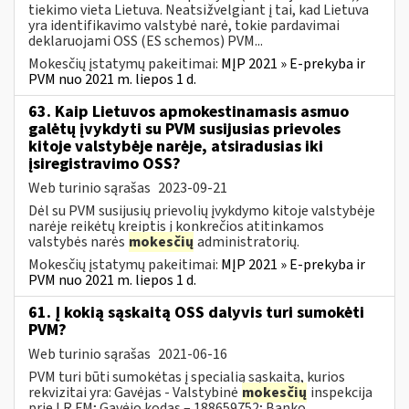
tiekimo vieta Lietuva. Neatsižvelgiant į tai, kad Lietuva
yra identifikavimo valstybė narė, tokie pardavimai
deklaruojami OSS (ES schemos) PVM...
Mokesčių įstatymų pakeitimai:
MĮP 2021 » E-prekyba ir
PVM nuo 2021 m. liepos 1 d.
63. Kaip Lietuvos apmokestinamasis asmuo
galėtų įvykdyti su PVM susijusias prievoles
kitoje valstybėje narėje, atsiradusias iki
įsiregistravimo OSS?
Web turinio sąrašas
2023-09-21
Dėl su PVM susijusių prievolių įvykdymo kitoje valstybėje
narėje reikėtų kreiptis į konkrečios atitinkamos
valstybės narės
mokesčių
administratorių.
Mokesčių įstatymų pakeitimai:
MĮP 2021 » E-prekyba ir
PVM nuo 2021 m. liepos 1 d.
61. Į kokią sąskaitą OSS dalyvis turi sumokėti
PVM?
Web turinio sąrašas
2021-06-16
PVM turi būti sumokėtas į specialią sąskaitą, kurios
rekvizitai yra: Gavėjas - Valstybinė
mokesčių
inspekcija
prie LR FM; Gavėjo kodas – 188659752; Banko