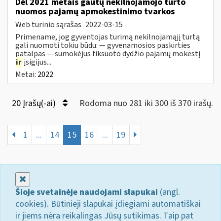
Dėl 2021 metais gautų nekilnojamojo turto
nuomos pajamų apmokestinimo tvarkos
Web turinio sąrašas
2022-03-15
Primename, jog gyventojas turimą nekilnojamąjį turtą
gali nuomoti tokiu būdu: — gyvenamosios paskirties
patalpas — sumokėjus fiksuoto dydžio pajamų mokestį
ir
įsigijus...
Metai:
2022
20 Įrašų(-ai)
Rodoma nuo 281 iki 300 iš 370 irašų.
1
...
14
15
16
...
19
Uždaryti
Šioje svetainėje naudojami slapukai
(angl.
cookies). Būtinieji slapukai įdiegiami automatiškai
ir jiems nėra reikalingas Jūsų sutikimas. Taip pat