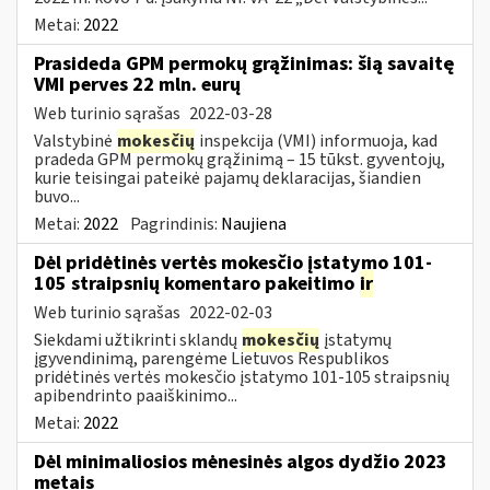
Metai:
2022
Prasideda GPM permokų grąžinimas: šią savaitę
VMI perves 22 mln. eurų
Web turinio sąrašas
2022-03-28
Valstybinė
mokesčių
inspekcija (VMI) informuoja, kad
pradeda GPM permokų grąžinimą – 15 tūkst. gyventojų,
kurie teisingai pateikė pajamų deklaracijas, šiandien
buvo...
Metai:
2022
Pagrindinis:
Naujiena
Dėl pridėtinės vertės mokesčio įstatymo 101-
105 straipsnių komentaro pakeitimo
ir
Web turinio sąrašas
2022-02-03
Siekdami užtikrinti sklandų
mokesčių
įstatymų
įgyvendinimą, parengėme Lietuvos Respublikos
pridėtinės vertės mokesčio įstatymo 101-105 straipsnių
apibendrinto paaiškinimo...
Metai:
2022
Dėl minimaliosios mėnesinės algos dydžio 2023
metais