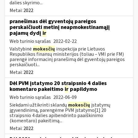
dalies skyrimo...
Metai:
2022
pranešimas dėl gyventojų pareigos
perskaičiuoti metinį neapmokestinamąjį
pajamų dydį
ir
Web turinio sąrašas
2022-02-22
Valstybinė
mokesčių
inspekcija prie Lietuvos
Respublikos finansų ministerijos (toliau – VMI prie FM)
parengė informacinį pranešimą dėl gyventojų pareigos
perskaičiuoti...
Metai:
2022
Dėl PVM įstatymo 20 straipsnio 4 dalies
komentaro pakeitimo
ir
papildymo
Web turinio sąrašas
2022-06-09
Siekdami užtikrinti sklandų
mokesčių
įstatymų
įgyvendinimą, parengėme PVM įstatymo[1] 20
straipsnio 4 dalies apibendrinto paaiškinimo
(komentaro) pakeitimą...
Metai:
2022