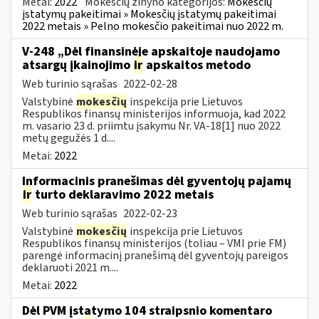
Metai:
2022
Mokesčių žinyno kategorijos:
Mokesčių
įstatymų pakeitimai » Mokesčių įstatymų pakeitimai
2022 metais » Pelno mokesčio pakeitimai nuo 2022 m.
V-248 „Dėl finansinėje apskaitoje naudojamo
atsargų įkainojimo
ir
apskaitos metodo
Web turinio sąrašas
2022-02-28
Valstybinė
mokesčių
inspekcija prie Lietuvos
Respublikos finansų ministerijos informuoja, kad 2022
m. vasario 23 d. priimtu įsakymu Nr. VA-18[1] nuo 2022
metų gegužės 1 d....
Metai:
2022
Informacinis pranešimas dėl gyventojų pajamų
ir
turto deklaravimo 2022 metais
Web turinio sąrašas
2022-02-23
Valstybinė
mokesčių
inspekcija prie Lietuvos
Respublikos finansų ministerijos (toliau – VMI prie FM)
parengė informacinį pranešimą dėl gyventojų pareigos
deklaruoti 2021 m....
Metai:
2022
Dėl PVM įstatymo 104 straipsnio komentaro