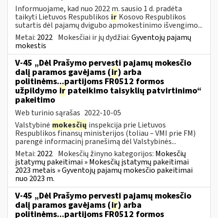
Informuojame, kad nuo 2022 m. sausio 1 d. pradėta
taikyti Lietuvos Respublikos
ir
Kosovo Respublikos
sutartis dėl pajamų dvigubo apmokestinimo išvengimo...
Metai:
2022
Mokesčiai ir jų dydžiai:
Gyventojų pajamų
mokestis
V-45 „Dėl Prašymo pervesti pajamų mokesčio
dalį paramos gavėjams (
ir
) arba
politinėms...partijoms FR0512 formos
užpildymo
ir
pateikimo taisyklių patvirtinimo“
pakeitimo
Web turinio sąrašas
2022-10-05
Valstybinė
mokesčių
inspekcija prie Lietuvos
Respublikos finansų ministerijos (toliau – VMI prie FM)
parengė informacinį pranešimą dėl Valstybinės...
Metai:
2022
Mokesčių žinyno kategorijos:
Mokesčių
įstatymų pakeitimai » Mokesčių įstatymų pakeitimai
2023 metais » Gyventojų pajamų mokesčio pakeitimai
nuo 2023 m.
V-45 „Dėl Prašymo pervesti pajamų mokesčio
dalį paramos gavėjams (
ir
) arba
politinėms...partijoms FR0512 formos