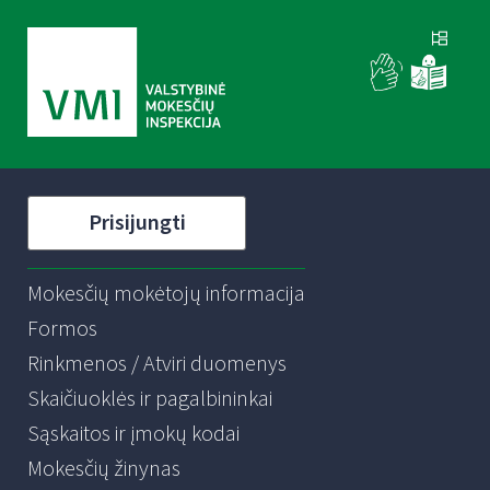
Prisijungti
Mokesčių mokėtojų informacija
Formos
Rinkmenos / Atviri duomenys
Skaičiuoklės ir pagalbininkai
Sąskaitos ir įmokų kodai
Mokesčių žinynas