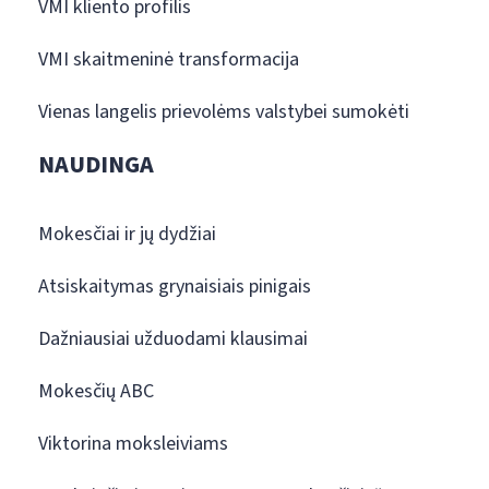
VMI kliento profilis
VMI skaitmeninė transformacija
Vienas langelis prievolėms valstybei sumokėti
NAUDINGA
Mokesčiai ir jų dydžiai
Atsiskaitymas grynaisiais pinigais
Dažniausiai užduodami klausimai
Mokesčių ABC
Viktorina moksleiviams