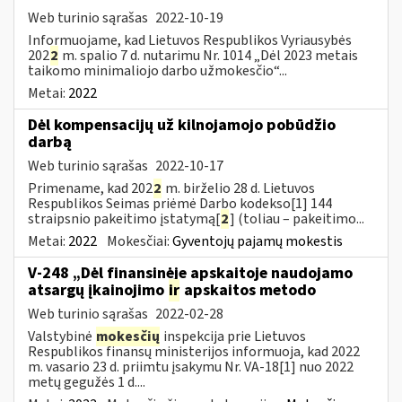
Web turinio sąrašas
2022-10-19
Informuojame, kad Lietuvos Respublikos Vyriausybės
202
2
m. spalio 7 d. nutarimu Nr. 1014 „Dėl 2023 metais
taikomo minimaliojo darbo užmokesčio“...
Metai:
2022
Dėl kompensacijų už kilnojamojo pobūdžio
darbą
Web turinio sąrašas
2022-10-17
Primename, kad 202
2
m. birželio 28 d. Lietuvos
Respublikos Seimas priėmė Darbo kodekso[1] 144
straipsnio pakeitimo įstatymą[
2
] (toliau – pakeitimo...
Metai:
2022
Mokesčiai:
Gyventojų pajamų mokestis
V-248 „Dėl finansinėje apskaitoje naudojamo
atsargų įkainojimo
ir
apskaitos metodo
Web turinio sąrašas
2022-02-28
Valstybinė
mokesčių
inspekcija prie Lietuvos
Respublikos finansų ministerijos informuoja, kad 2022
m. vasario 23 d. priimtu įsakymu Nr. VA-18[1] nuo 2022
metų gegužės 1 d....