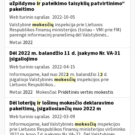
užpildymo
ir
pateikimo taisyklių patvirtinimo“
pakeitimo
Web turinio sąrašas
2022-10-05
Valstybinė
mokesčių
inspekcija prie Lietuvos
Respublikos finansų ministerijos (toliau – VMI prie FM)
parengė informacinį pranešimą dėl Valstybinės...
Metai:
2022
Dėl 2022 m. balandžio 11 d. įsakymo Nr. VA-31
įsigaliojimo
Web turinio sąrašas
2022-04-15
Informuojame, kad nuo 202
2
m. balandžio 1
2
d.
įsigaliojo Valstybinės
mokesčių
inspekcijos prie
Lietuvos Respublikos...
Metai:
2022
Mokesčiai:
Pridėtinės vertės mokestis
Dėl loterijų
ir
lošimų mokesčio deklaravimo
pakeitimų, įsigaliosiančių nuo 2022 m
Web turinio sąrašas
2022-03-09
Informuojame, kad Valstybinės
mokesčių
inspekcijos
prie Lietuvos Respublikos finansų ministerijos viršininko
2022 m. kovo 7 d. įsakymu Nr. VA-22 „Dėl Valstybinės...