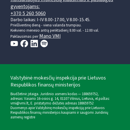
gyventojams:
+370 5 260 5060
Darbo laikas: I-IV 8.00-17.00, V 8.00-15.45.
Prieššventinę dieną - viena valanda trumpiau.
Kiekvieno mėnesio antrą penktadienį 8.00 val. - 12.00 val.
Mano VMI
Paklausimas per
Valstybinė mokesčių inspekcija prie Lietuvos
Respublikos finansų ministerijos
Biudžetinė įstaiga. Juridinio asmens kodas — 188659752,
adresas: Vasario 16-osios g. 14, 01107 Vilnius, Lietuva, el.paštas:
vmi@vmi.lt
, E. pristatymo dėžutės adresas 188659752
Duomenys apie Valstybinę mokesčių inspekciją prie Lietuvos
Respublikos finansų ministerijos kaupiami ir saugomi Juridinių
asmenų registre