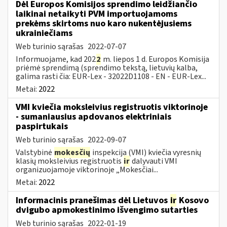
Dėl Europos Komisijos sprendimo leidžiančio
laikinai netaikyti PVM importuojamoms
prekėms skirtoms nuo karo nukentėjusiems
ukrainiečiams
Web turinio sąrašas
2022-07-07
Informuojame, kad 202
2
m. liepos 1 d. Europos Komisija
priėmė sprendimą (sprendimo tekstą, lietuvių kalba,
galima rasti čia: EUR-Lex - 32022D1108 - EN - EUR-Lex...
Metai:
2022
VMI kviečia moksleivius registruotis viktorinoje
- sumaniausius apdovanos elektriniais
paspirtukais
Web turinio sąrašas
2022-09-07
Valstybinė
mokesčių
inspekcija (VMI) kviečia vyresnių
klasių moksleivius registruotis
ir
dalyvauti VMI
organizuojamoje viktorinoje „Mokesčiai...
Metai:
2022
Informacinis pranešimas dėl Lietuvos
ir
Kosovo
dvigubo apmokestinimo išvengimo sutarties
Web turinio sąrašas
2022-01-19