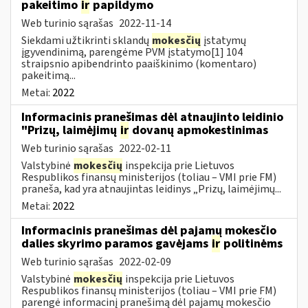
pakeitimo
ir
papildymo
Web turinio sąrašas
2022-11-14
Siekdami užtikrinti sklandų
mokesčių
įstatymų
įgyvendinimą, parengėme PVM įstatymo[1] 104
straipsnio apibendrinto paaiškinimo (komentaro)
pakeitimą...
Metai:
2022
Informacinis pranešimas dėl atnaujinto leidinio
"Prizų, laimėjimų
ir
dovanų apmokestinimas
Web turinio sąrašas
2022-02-11
Valstybinė
mokesčių
inspekcija prie Lietuvos
Respublikos finansų ministerijos (toliau – VMI prie FM)
praneša, kad yra atnaujintas leidinys „Prizų, laimėjimų...
Metai:
2022
Informacinis pranešimas dėl pajamų mokesčio
dalies skyrimo paramos gavėjams
ir
politinėms
Web turinio sąrašas
2022-02-09
Valstybinė
mokesčių
inspekcija prie Lietuvos
Respublikos finansų ministerijos (toliau – VMI prie FM)
parengė informacinį pranešimą dėl pajamų mokesčio