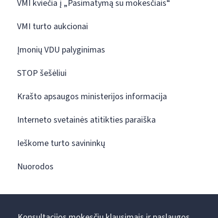
VMI kviečia į „Pasimatymą su mokesčiais“
VMI turto aukcionai
Įmonių VDU palyginimas
STOP šešėliui
Krašto apsaugos ministerijos informacija
Interneto svetainės atitikties paraiška
Ieškome turto savininkų
Nuorodos
Konsultacijos mokesčių klausimais ir paslaugos