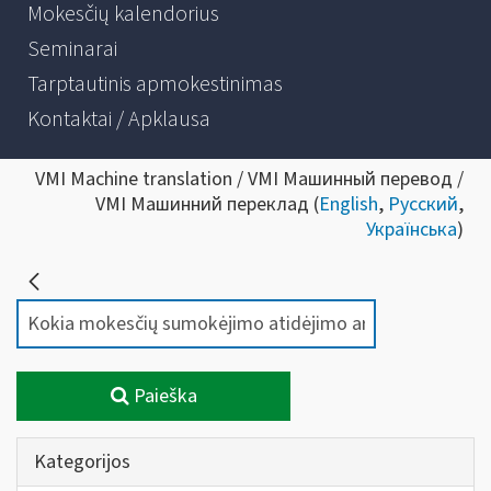
Mokesčių kalendorius
Seminarai
Tarptautinis apmokestinimas
Kontaktai / Apklausa
VMI Machine translation / VMI Машинный перевод /
VMI Машинний переклад (
English
,
Русский
,
Українська
)
Paieška
Kategorijos