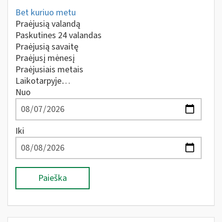
Bet kuriuo metu
Praėjusią valandą
Paskutines 24 valandas
Praėjusią savaitę
Praėjusį mėnesį
Praėjusiais metais
Laikotarpyje…
Nuo
Iki
Paieška