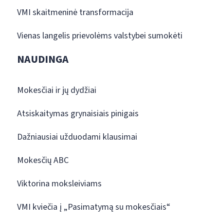
VMI skaitmeninė transformacija
Vienas langelis prievolėms valstybei sumokėti
NAUDINGA
Mokesčiai ir jų dydžiai
Atsiskaitymas grynaisiais pinigais
Dažniausiai užduodami klausimai
Mokesčių ABC
Viktorina moksleiviams
VMI kviečia į „Pasimatymą su mokesčiais“