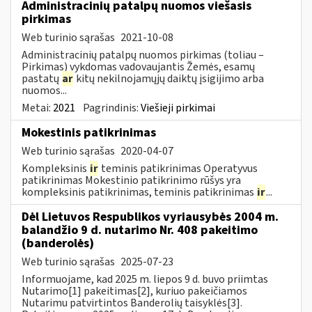
Administracinių patalpų nuomos viešasis
pirkimas
Web turinio sąrašas
2021-10-08
Administracinių patalpų nuomos pirkimas (toliau –
Pirkimas) vykdomas vadovaujantis Žemės, esamų
pastatų
ar
kitų nekilnojamųjų daiktų įsigijimo arba
nuomos...
Metai:
2021
Pagrindinis:
Viešieji pirkimai
Mokestinis patikrinimas
Web turinio sąrašas
2020-04-07
Kompleksinis
ir
teminis patikrinimas Operatyvus
patikrinimas Mokestinio patikrinimo rūšys yra
kompleksinis patikrinimas, teminis patikrinimas
ir
...
Dėl Lietuvos Respublikos vyriausybės 2004 m.
balandžio 9 d. nutarimo Nr. 408 pakeitimo
(banderolės)
Web turinio sąrašas
2025-07-23
Informuojame, kad 2025 m. liepos 9 d. buvo priimtas
Nutarimo[1] pakeitimas[2], kuriuo pakeičiamos
Nutarimu patvirtintos Banderolių taisyklės[3].