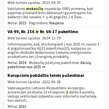
Web turinio sąrašas
2023-04-25
Valstybinė
mokesčių
inspekcija (VMI) primena, kad
pajamas privalantiems deklaruoti gyventojams tai
padaryti liko savaitė, t. y. iki gegužės 2 d. Šiuo...
Metai:
2023
Pagrindinis:
Naujiena
VA-99, Nr. 156
ir
Nr. VA-17 pakeitimo
Web turinio sąrašas
2024-12-19
Informuojame, kad, atsižvelgiant į nuo 2025 m. sausio 1
d. įsigaliosiančius AĮ[1] pakeitimus[2], susijusius su
anglies dioksido dedamosios taikymu energiniams
produktams bei į Energinių produktų...
Metai:
2024
Mokesčių įstatymų pakeitimai:
Akcizų
pakeitimai nuo 2025 m.
Korupcinio pobūdžio teisės pažeidimai
Web turinio sąrašas
2022-06-28
Vadovaujantis Lietuvos Respublikos korupcijos
prevencijos įstatymo 23 straipsnio
2
dalies 6 punktu,
viešojo sektoriaus subjektai savo interneto svetainėje
turi viešinti...
Metai:
2022