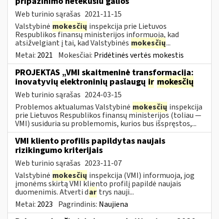
pripažinimo netekusiu galios
Web turinio sąrašas
2021-11-15
Valstybinė
mokesčių
inspekcija prie Lietuvos
Respublikos finansų ministerijos informuoja, kad
atsižvelgiant į tai, kad Valstybinės
mokesčių
...
Metai:
2021
Mokesčiai:
Pridėtinės vertės mokestis
PROJEKTAS „VMI skaitmeninė transformacija:
inovatyvių elektroninių paslaugų
ir
mokesčių
Web turinio sąrašas
2024-03-15
Problemos aktualumas Valstybinė
mokesčių
inspekcija
prie Lietuvos Respublikos finansų ministerijos (toliau ―
VMI) susiduria su problemomis, kurios bus išspręstos,...
VMI kliento profilis papildytas naujais
rizikingumo kriterijais
Web turinio sąrašas
2023-11-07
Valstybinė
mokesčių
inspekcija (VMI) informuoja, jog
įmonėms skirtą VMI kliento profilį papildė naujais
duomenimis. Atverti d
ar
trys nauji...
Metai:
2023
Pagrindinis:
Naujiena