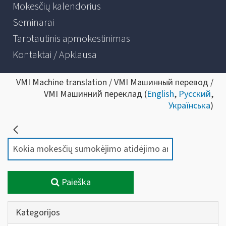
Mokesčių kalendorius
Seminarai
Tarptautinis apmokestinimas
Kontaktai / Apklausa
VMI Machine translation / VMI Машинный перевод /
VMI Машинний переклад (
English
,
Русский
,
Українська
)
Paieška
Kategorijos