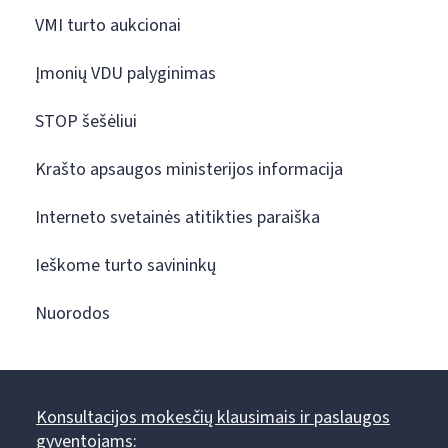
VMI turto aukcionai
Įmonių VDU palyginimas
STOP šešėliui
Krašto apsaugos ministerijos informacija
Interneto svetainės atitikties paraiška
Ieškome turto savininkų
Nuorodos
Konsultacijos mokesčių klausimais ir paslaugos
gyventojams: