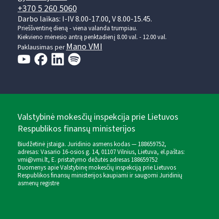
+370 5 260 5060
Darbo laikas: I-IV 8.00-17.00, V 8.00-15.45.
Prieššventinę dieną - viena valanda trumpiau.
Kiekvieno mėnesio antrą penktadienį 8.00 val. - 12.00 val.
Mano VMI
Paklausimas per
Valstybinė mokesčių inspekcija prie Lietuvos
Respublikos finansų ministerijos
Biudžetinė įstaiga. Juridinio asmens kodas — 188659752,
adresas: Vasario 16-osios g. 14, 01107 Vilnius, Lietuva, el.paštas:
vmi@vmi.lt
, E. pristatymo dėžutės adresas 188659752
Duomenys apie Valstybinę mokesčių inspekciją prie Lietuvos
Respublikos finansų ministerijos kaupiami ir saugomi Juridinių
asmenų registre