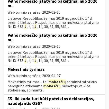
Pelno mokesčio įstatymo pakeitimai nuo 2020
m.
Web turinio sąrašas
2020-02-10
Lietuvos Respublikos Seimas 2019 m. gruodžio 17 d.
priėmė Lietuvos Respublikos pelno mokesčio įstatymo
Nr. IX-675
2
, 4, 1
2
, 14, 30, 31, 55, 561...
Pelno mokesčio įstatymo pakeitimai nuo 2020
m.
Web turinio sąrašas
2020-02-10
Lietuvos Respublikos Seimas 2019 m. gruodžio 17 d.
priėmė Lietuvos Respublikos pelno mokesčio įstatymo
Nr. IX-675
2
, 4, 1
2
, 14, 30, 31, 55, 561...
Mokestinis tyrimas
Web turinio sąrašas
2020-04-07
Mokestinis tyrimas – tai
mokesčių
administratoriaus
pareigūno atliekama
mokesčių
mokėtojo veiklos
stebėsena, apimanti...
55. Iki kada turi būti pateiktos deklaracijos,
naudojantis OSS?