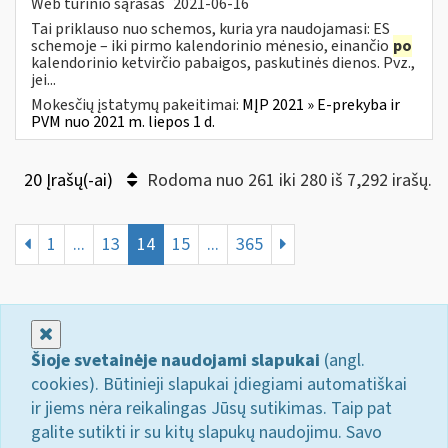
Web turinio sąrašas
2021-06-16
Tai priklauso nuo schemos, kuria yra naudojamasi: ES
schemoje – iki pirmo kalendorinio mėnesio, einančio
po
kalendorinio ketvirčio pabaigos, paskutinės dienos. Pvz.,
jei...
Mokesčių įstatymų pakeitimai:
MĮP 2021 » E-prekyba ir
PVM nuo 2021 m. liepos 1 d.
20 Įrašų(-ai)
Rodoma nuo 261 iki 280 iš 7,292 irašų.
1
...
13
14
15
...
365
Uždaryti
Šioje svetainėje naudojami slapukai
(angl.
cookies). Būtinieji slapukai įdiegiami automatiškai
ir jiems nėra reikalingas Jūsų sutikimas. Taip pat
galite sutikti ir su kitų slapukų naudojimu. Savo