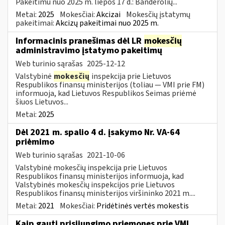
Pakeitimu nuo 2025 m. liepos 17 d.: Banderolių...
Metai:
2025
Mokesčiai:
Akcizai
Mokesčių įstatymų
pakeitimai:
Akcizų pakeitimai nuo 2025 m.
Informacinis pranešimas dėl LR
mokesčių
administravimo įstatymo pakeitimų
Web turinio sąrašas
2025-12-12
Valstybinė
mokesčių
inspekcija prie Lietuvos
Respublikos finansų ministerijos (toliau — VMI prie FM)
informuoja, kad Lietuvos Respublikos Seimas priėmė
šiuos Lietuvos...
Metai:
2025
Dėl 2021 m. spalio 4 d. įsakymo Nr. VA-64
priėmimo
Web turinio sąrašas
2021-10-06
Valstybinė mokesčių inspekcija prie Lietuvos
Respublikos finansų ministerijos informuoja, kad
Valstybinės mokesčių inspekcijos prie Lietuvos
Respublikos finansų ministerijos viršininko 2021 m....
Metai:
2021
Mokesčiai:
Pridėtinės vertės mokestis
Kaip gauti prisijungimo priemones prie VMI