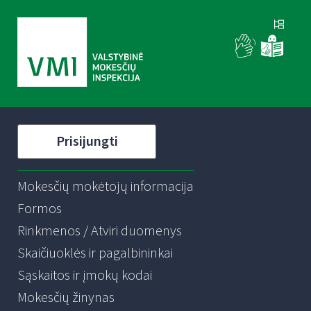
Prisijungti
Mokesčių mokėtojų informacija
Formos
Rinkmenos / Atviri duomenys
Skaičiuoklės ir pagalbininkai
Sąskaitos ir įmokų kodai
Mokesčių žinynas