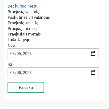
Bet kuriuo metu
Praėjusią valandą
Paskutines 24 valandas
Praėjusią savaitę
Praėjusį mėnesį
Praėjusiais metais
Laikotarpyje…
Nuo
Iki
Paieška