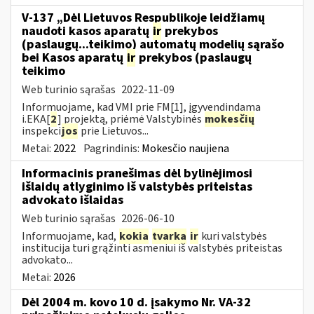
V-137 „Dėl Lietuvos Respublikoje leidžiamų
naudoti kasos aparatų
ir
prekybos
(paslaugų...teikimo) automatų modelių sąrašo
bei Kasos aparatų
ir
prekybos (paslaugų
teikimo
Web turinio sąrašas
2022-11-09
Informuojame, kad VMI prie FM[1], įgyvendindama
i.EKA[
2
] projektą, priėmė Valstybinės
mokesčių
inspekci
jos
prie Lietuvos...
Metai:
2022
Pagrindinis:
Mokesčio naujiena
Informacinis pranešimas dėl bylinėjimosi
išlaidų atlyginimo iš valstybės priteistas
advokato išlaidas
Web turinio sąrašas
2026-06-10
Informuojame, kad,
kokia
tvarka
ir
kuri valstybės
institucija turi grąžinti asmeniui iš valstybės priteistas
advokato...
Metai:
2026
Dėl 2004 m. kovo 10 d. įsakymo Nr. VA-32