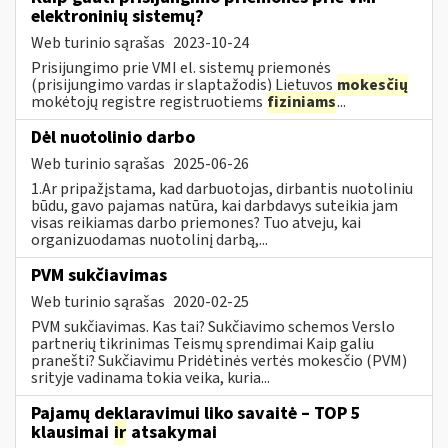
elektroninių sistemų?
Web turinio sąrašas
2023-10-24
Prisijungimo prie VMI el. sistemų priemonės
(prisijungimo vardas ir slaptažodis) Lietuvos
mokesčių
mokėtojų registre registruotiems
fiziniams
...
Dėl nuotolinio darbo
Web turinio sąrašas
2025-06-26
1.Ar pripažįstama, kad darbuotojas, dirbantis nuotoliniu
būdu, gavo pajamas natūra, kai darbdavys suteikia jam
visas reikiamas darbo priemones? Tuo atveju, kai
organizuodamas nuotolinį darbą,...
PVM sukčiavimas
Web turinio sąrašas
2020-02-25
PVM sukčiavimas. Kas tai? Sukčiavimo schemos Verslo
partnerių tikrinimas Teismų sprendimai Kaip galiu
pranešti? Sukčiavimu Pridėtinės vertės mokesčio (PVM)
srityje vadinama tokia veika, kuria...
Pajamų deklaravimui liko savaitė – TOP 5
klausimai
ir
atsakymai