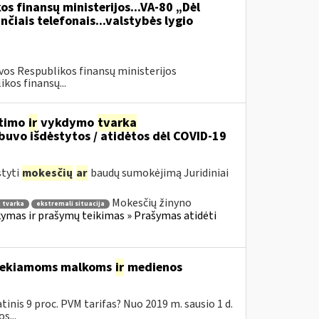
os finansų ministerijos...VA-80 „Dėl
čiais telefonais...valstybės lygio
vos Respublikos finansų ministerijos
kos finansų...
itimo
ir
vykdymo
tvarka
uvo išdėstytos / atidėtos dėl COVID-19
styti
mokesčių
ar
baudų sumokėjimą Juridiniai
Mokesčių žinyno
 tvarka
ekstremali situacija
mas ir prašymų teikimas » Prašymas atidėti
 tiekiamoms malkoms
ir
medienos
inis 9 proc. PVM tarifas? Nuo 2019 m. sausio 1 d.
s...