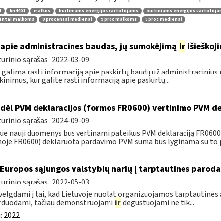
1
kn4401
malkos
buitiniams energijos vartotojams
buitiniams energijos vartotoj
centai malkoms
9 procentai medienai
9 proc malkoms
9 proc medienai
apie administracines baudas, jų sumokėjimą
ir
išieškoj
urinio sąrašas
2022-03-09
r galima rasti informaciją apie paskirtų baudų už administraciniu
kinimus, kur galite rasti informaciją apie paskirtų...
dėl PVM deklaracijos (formos FR0600) vertinimo PVM de
urinio sąrašas
2024-09-09
kie nauji duomenys bus vertinami pateikus PVM deklaraciją FR060
oje FR0600) deklaruota pardavimo PVM suma bus lyginama su to p
 Europos sąjungos valstybių narių į tarptautines paroda
urinio sąrašas
2022-05-03
velgdami į tai, kad Lietuvoje nuolat organizuojamos tarptautinės 
rduodami, tačiau demonstruojami
ir
degustuojami ne tik...
:
2022