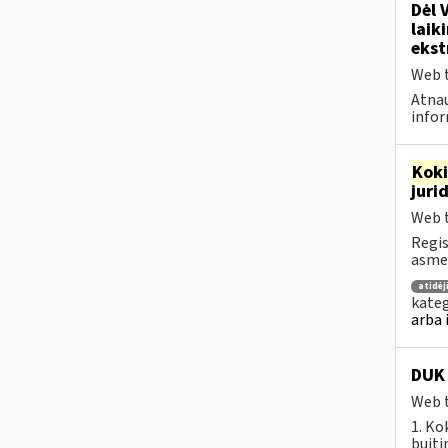
Dėl 
laik
ekst
Web t
Atnau
infor
Kok
juri
Web t
Regis
asmen
atidė
kateg
arba 
DUK 
Web t
1. Ko
buiti