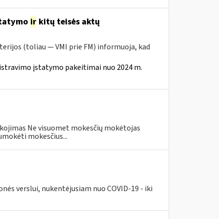
statymo
ir
kitų teisės aktų
erijos (toliau — VMI prie FM) informuoja, kad
istravimo įstatymo pakeitimai nuo 2024 m.
eškojimas Ne visuomet mokesčių mokėtojas
umokėti mokesčius...
nės verslui, nukentėjusiam nuo COVID-19 - iki