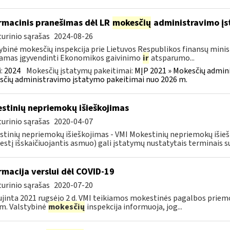
rmacinis pranešimas dėl LR
mokesčių
administravimo į
urinio sąrašas
2024-08-26
ybinė mokesčių inspekcija prie Lietuvos Respublikos finansų minist
amas įgyvendinti Ekonomikos gaivinimo
ir
atsparumo...
:
2024
Mokesčių įstatymų pakeitimai:
MĮP 2021 » Mokesčių admin
čių administravimo įstatymo pakeitimai nuo 2026 m.
stinių nepriemokų išieškojimas
urinio sąrašas
2020-04-07
tinių nepriemokų išieškojimas - VMI Mokestinių nepriemokų iši
stį išskaičiuojantis asmuo) gali įstatymų nustatytais terminais s
rmacija verslui dėl COVID-19
urinio sąrašas
2020-07-20
jinta 2021 rugsėjo 2 d. VMI teikiamos mokestinės pagalbos priemo
m. Valstybinė
mokesčių
inspekcija informuoja, jog...