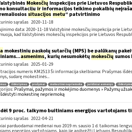
Valstybinės
Mokesčių
Inspekcijos prie Lietuvos Respublik
ino konsultacijų
ir
informacijos teikimo pokalbių neįrašan
remaliosios
situacijos
metu
“ patvirtinimo
urinio sąrašas
2020-11-18
jinimo data: 2020-11-18 Valstybinė mokesčių inspekcija prie Lietu
muoja, kad Valstybinės mokesčių inspekcijos prie Lietuvos Respubli
ia
mokestinių paskolų sutarčių (MPS) be palūkanų pake
diniams...
asmenims
, kurių nesumokėtų
mokesčių
sumos b
urinio sąrašas
2025-01-29
tracijos numeris KM2513 Ši informacija skelbiama: Prašymas išdė
ys, sudarę mokestinės...
jimas
išdėstymas
prašymai
mokestinė nepriemoka
juridiniai asmenys
išdėstymo
orijos:
Prašymai, pažymos ir mokėjimo duomenys » Pažymų užsaky
išdėstyti mokestinę nepriemoką
dėl 9 proc. taikymo buitiniams energijos vartotojams
urinio sąrašas
2022-04-21
kiai parduodamai medienai nuo 2019 m. sausio 1 d. taikomas lengvat
niams energijos vartotojams, kaip jie apibrėžti Lietuvos Respubliko