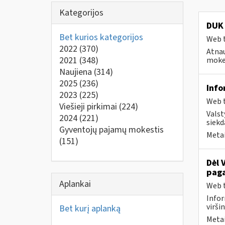
Kategorijos
DUK 
Bet kurios kategorijos
Web t
2022
(370)
Atnau
2021
(348)
mokes
Naujiena
(314)
2025
(236)
Info
2023
(225)
Web t
Viešieji pirkimai
(224)
Valst
2024
(221)
siekd
Gyventojų pajamų mokestis
Metai
(151)
Dėl 
paga
Aplankai
Web t
Infor
virši
Bet kurį aplanką
Metai