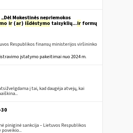
o „Dėl Mokestinės nepriemokos
imo
ir
(
ar
)
išdėstymo
taisyklių...
ir
formų
tuvos Respublikos finansų ministerijos viršininko
istravimo įstatymo pakeitimai nuo 2024 m.
tsižvelgdama į tai, kad daugėja atvejų, kai
aiškina...
-30
ė piniginė sankcija – Lietuvos Respublikos
poveikio...