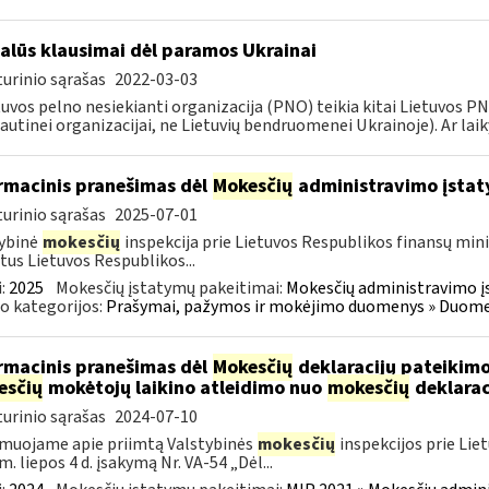
alūs klausimai dėl paramos Ukrainai
urinio sąrašas
2022-03-03
tuvos pelno nesiekianti organizacija (PNO) teikia kitai Lietuvos 
autinei organizacijai, ne Lietuvių bendruomenei Ukrainoje). Ar laiky
rmacinis pranešimas dėl
Mokesčių
administravimo įstat
urinio sąrašas
2025-07-01
ybinė
mokesčių
inspekcija prie Lietuvos Respublikos finansų mini
tus Lietuvos Respublikos...
:
2025
Mokesčių įstatymų pakeitimai:
Mokesčių administravimo į
o kategorijos:
Prašymai, pažymos ir mokėjimo duomenys » Duomenų
rmacinis pranešimas dėl
Mokesčių
deklaracijų pateikimo
esčių
mokėtojų laikino atleidimo nuo
mokesčių
deklarac
urinio sąrašas
2024-07-10
muojame apie priimtą Valstybinės
mokesčių
inspekcijos prie Lie
m. liepos 4 d. įsakymą Nr. VA-54 „Dėl...