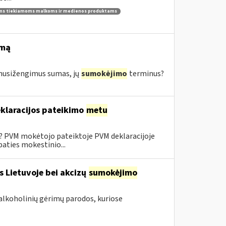
ams tiekiamoms malkoms ir medienos produktams
imą
s nusižengimus sumas, jų
sumokėjimo
terminus?
klaracijos pateikimo
metu
0? PVM mokėtojo pateiktoje PVM deklaracijoje
aties mokestinio...
s Lietuvoje bei akcizų
sumokėjimo
alkoholinių gėrimų parodos, kuriose