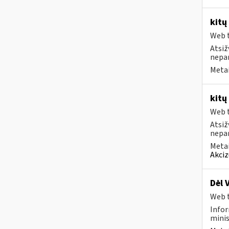
kitų
Web t
Atsiž
nepa
Metai
kitų
Web t
Atsiž
nepa
Metai
Akciz
Dėl 
Web t
Infor
minis