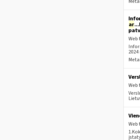
Metai
Info
ar
..
patv
Web t
Infor
2024 
Metai
Vers
Web t
Versl
Lietu
Vien
Web t
1.Kok
įstat