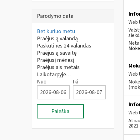
Info
Parodymo data
Web t
Valst
Bet kuriuo metu
siekd
Praėjusią valandą
Metai
Paskutines 24 valandas
Mokes
Praėjusią savaitę
Praėjusį mėnesį
Moke
Praėjusiais metais
Laikotarpyje…
Web t
Nuo
Iki
Mokes
(moke
Info
Paieška
Web t
Atnau
2021 