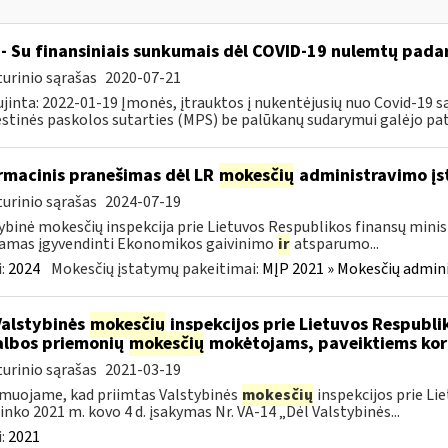
- Su finansiniais sunkumais dėl COVID-19 nulemtų padar
urinio sąrašas
2020-07-21
jinta: 2022-01-19 Įmonės, įtrauktos į nukentėjusių nuo Covid-19 są
tinės paskolos sutarties (MPS) be palūkanų sudarymui galėjo pateik
rmacinis pranešimas dėl LR
mokesčių
administravimo į
urinio sąrašas
2024-07-19
ybinė mokesčių inspekcija prie Lietuvos Respublikos finansų minist
amas įgyvendinti Ekonomikos gaivinimo
ir
atsparumo...
:
2024
Mokesčių įstatymų pakeitimai:
MĮP 2021 » Mokesčių admin
Valstybinės
mokesčių
inspekcijos prie Lietuvos Respublik
lbos priemonių
mokesčių
mokėtojams, paveiktiems kor
urinio sąrašas
2021-03-19
muojame, kad priimtas Valstybinės
mokesčių
inspekcijos prie Li
ninko 2021 m. kovo 4 d. įsakymas Nr. VA-14 „Dėl Valstybinės...
:
2021