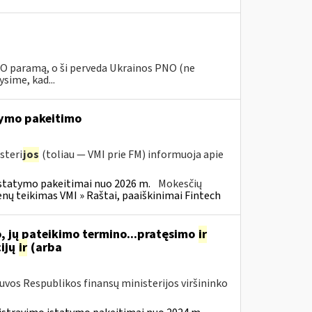
PNO paramą, o ši perveda Ukrainos PNO (ne
sime, kad...
ymo pakeitimo
steri
jos
(toliau — VMI prie FM) informuoja apie
statymo pakeitimai nuo 2026 m.
Mokesčių
 teikimas VMI » Raštai, paaiškinimai Fintech
, jų pateikimo termino...pratęsimo
ir
ijų
ir
(arba
tuvos Respublikos finansų ministerijos viršininko