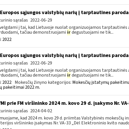
 Europos sąjungos valstybių narių į tarptautines paroda
urinio sąrašas
2022-06-29
velgdami į tai, kad Lietuvoje nuolat organizuojamos tarptautinės 
rduodami, tačiau demonstruojami
ir
degustuojami ne tik...
:
2022
 Europos sąjungos valstybių narių į tarptautines paroda
urinio sąrašas
2022-06-29
velgdami į tai, kad Lietuvoje nuolat organizuojamos tarptautinės 
rduodami, tačiau demonstruojami
ir
degustuojami ne tik...
:
2022
Mokesčių žinyno kategorijos:
Mokesčių įstatymų pakeitima
ų pakeitimai 2022 m.
VMI prie FM viršininko 2024 m. kovo 29 d. įsakymo Nr. VA
urinio sąrašas
2024-04-02
muojame, kad 2024 m. kovo 29 d. priimtas Valstybinės mokesčių in
terijos viršininko įsakymas Nr. VA-33 „Dėl Elektroninio kvito naudo