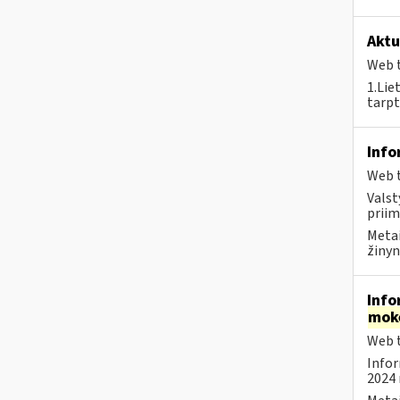
Aktu
Web t
1.Lie
tarpt
Info
Web t
Valst
priim
Metai
žinyn
Info
mok
Web t
Infor
2024 