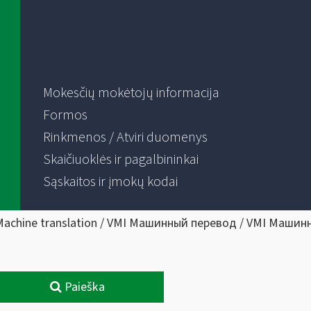
Mokesčių mokėtojų informacija
Formos
Rinkmenos / Atviri duomenys
Skaičiuoklės ir pagalbininkai
Sąskaitos ir įmokų kodai
Machine translation / VMI Машинный перевод / VMI Машин
Paieška