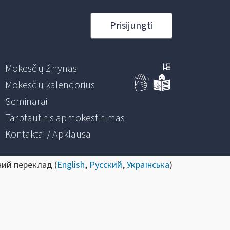
Prisijungti
Mokesčių žinynas
Mokesčių kalendorius
Seminarai
Tarptautinis apmokestinimas
Kontaktai / Apklausa
ний переклад (
English
,
Русский
,
Українська
)