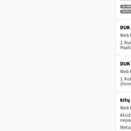
kn 440
9 pro
DUK 
Web t
1. Ku
Paaiš
DUK 
Web t
1. Ko
(form
kitų
Web t
Atsiž
nepa
Metai