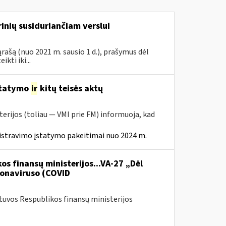
inių susiduriančiam verslui
rašą (nuo 2021 m. sausio 1 d.), prašymus dėl
ti iki...
statymo
ir
kitų teisės aktų
erijos (toliau — VMI prie FM) informuoja, kad
istravimo įstatymo pakeitimai nuo 2024 m.
os finansų ministerijos...VA-27 „Dėl
onaviruso (COVID
etuvos Respublikos finansų ministerijos