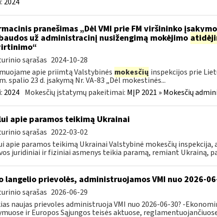
:
2024
rmacinis pranešimas „Dėl VMI prie FM viršininko įsakym
.baudos už administracinį nusižengimą mokėjimo
atidėj
irtinimo“
urinio sąrašas
2024-10-28
muojame apie priimtą Valstybinės
mokesčių
inspekcijos prie Lie
m. spalio 23 d. įsakymą Nr. VA-83 „Dėl mokestinės...
:
2024
Mokesčių įstatymų pakeitimai:
MĮP 2021 » Mokesčių admin
lui apie paramos teikimą Ukrainai
urinio sąrašas
2022-03-02
ui apie paramos teikimą Ukrainai Valstybinė mokesčių inspekcija, a
vos juridiniai ir fiziniai asmenys teikia paramą, remiant Ukrainą, pa
o langelio prievolės, administruojamos VMI nuo 2026-06
urinio sąrašas
2026-06-29
ias naujas prievoles administruoja VMI nuo 2026-06-30? -Ekonomin
ymuose ir Europos Sąjungos teisės aktuose, reglamentuojančiuose 