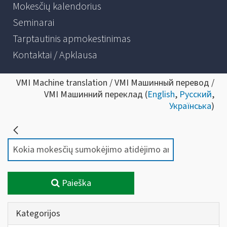
Mokesčių kalendorius
Seminarai
Tarptautinis apmokestinimas
Kontaktai / Apklausa
VMI Machine translation / VMI Машинный перевод /
VMI Машинний переклад (
English
,
Русский
,
Українська
)
Paieška
Kategorijos