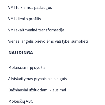
VMI teikiamos paslaugos
VMI kliento profilis
VMI skaitmeninė transformacija
Vienas langelis prievolėms valstybei sumokėti
NAUDINGA
Mokesčiai ir jų dydžiai
Atsiskaitymas grynaisiais pinigais
Dažniausiai užduodami klausimai
Mokesčių ABC