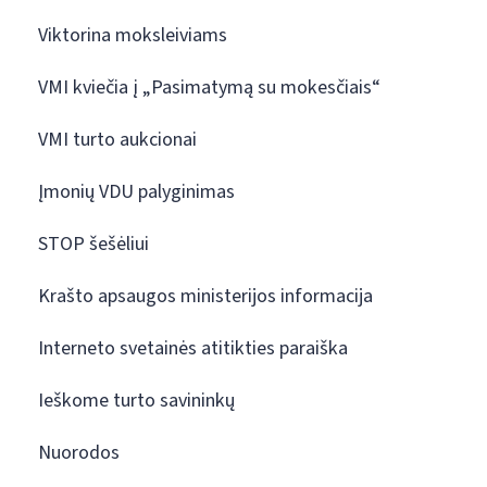
Viktorina moksleiviams
VMI kviečia į „Pasimatymą su mokesčiais“
VMI turto aukcionai
Įmonių VDU palyginimas
STOP šešėliui
Krašto apsaugos ministerijos informacija
Interneto svetainės atitikties paraiška
Ieškome turto savininkų
Nuorodos