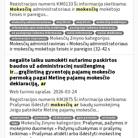
Registracijos numeris KM0133 Ši informacija skelbiama:
Mokesčių
administratoriaus ir
mokesčių
mokėtojo
teisės ir pareigos...
mokesčių administravimas
maį 38 str.
maį 39 str.
mokesčių mokėtojas
informacija apie mokesčių mokėtoją
paslaptyje laikoma informacija
ne paslaptyje laikoma informacija
vieša informacija
viešai skelbiama
Mokesčių žinyno kategorijos:
informacijos slaptumas
Mokesčių administravimas » Mokesčių administratoriaus
ir mokesčių mokėtojo teisės ir pareigos (32-42 s
negalite laiku sumokėti nutarimu paskirtos
baudos už administracinį nusižengimą
ir
...grąžintiną gyventojų pajamų mokesčio
permoką pagal Metinę pajamų mokesčio
deklaraciją,
ar
Web turinio sąrašas
2026-03-24
Registracijos numeris KM2875 Ši informacija skelbiama:
Prašymas išdėstyti
mokesčių
ar
baudų sumokėjimą
Jeigu pateikėte Metinę pajamų mokesčio...
nepriemoka
permoka
užskaitymas
gpm permoka
an bauda
Mokesčių žinyno kategorijos:
Prašymai, pažymos ir
mps
mokėjimo duomenys » Pažymų užsakymas ir prašymų
teikimas » Prašymas atidėti arba išdėstyti mokestinę