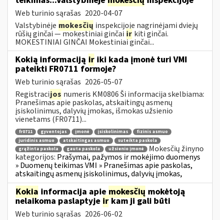
teikimas...Valstybinėje
mokesčių
inspekcijoje
Web turinio sąrašas
2020-04-07
Valstybinėje
mokesčių
inspekcijoje nagrinėjami dviejų
rūšių ginčai — mokestiniai ginčai
ir
kiti ginčai.
MOKESTINIAI GINČAI Mokestiniai ginčai...
Kokią informaciją
ir
iki kada įmonė turi VMI
pateikti FR0711 formoje?
Web turinio sąrašas
2026-05-07
Registraci
jos
numeris KM0806 Ši informacija skelbiama:
Pranešimas apie paskolas, atskaitingų asmenų
įsiskolinimus, dalyvių įmokas, išmokas užsienio
vienetams (FR0711)...
fr0711
gyventojas
įmonė
įsiskolinimas
fizinis asmuo
juridinis asmuo
atskaitingas asmuo
suteikta paskola
Mokesčių žinyno
grąžinta paskola
gauta paskola
užsienio įmonė
kategorijos:
Prašymai, pažymos ir mokėjimo duomenys
» Duomenų teikimas VMI » Pranešimas apie paskolas,
atskaitingų asmenų įsiskolinimus, dalyvių įmokas,
Kokia
informacija apie
mokesčių
mokėtoją
nelaikoma paslaptyje
ir
kam ji gali būti
Web turinio sąrašas
2026-06-02