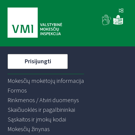
Prisijungti
Mokesčių mokėtojų informacija
Formos
Rinkmenos / Atviri duomenys
Skaičiuoklės ir pagalbininkai
Sąskaitos ir įmokų kodai
Mokesčių žinynas