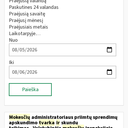
Praėjusią valandą
Paskutines 24 valandas
Praėjusią savaitę
Praėjusį mėnesį
Praėjusiais metais
Laikotarpyje…
Nuo
Iki
Paieška
Mokesčių
administratoriaus priimtų sprendimų
apskundimo
tvarka
ir
skundų