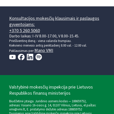
Konsultacijos mokesčių klausimais ir paslaugos
gyventojams:
+370 5 260 5060
Darbo laikas: I-IV 8.00-17.00, V 8.00-15.45.
Prieššventinę dieną - viena valanda trumpiau.
Kiekvieno mėnesio antrą penktadienį 8.00 val. - 12.00 val.
Mano VMI
Paklausimas per
Valstybinė mokesčių inspekcija prie Lietuvos
Respublikos finansų ministerijos
Biudžetinė įstaiga. Juridinio asmens kodas — 188659752,
adresas: Vasario 16-osios g. 14, 01107 Vilnius, Lietuva, el.paštas:
vmi@vmi.lt
, E. pristatymo dėžutės adresas 188659752
Duomenys apie Valstybinę mokesčių inspekciją prie Lietuvos