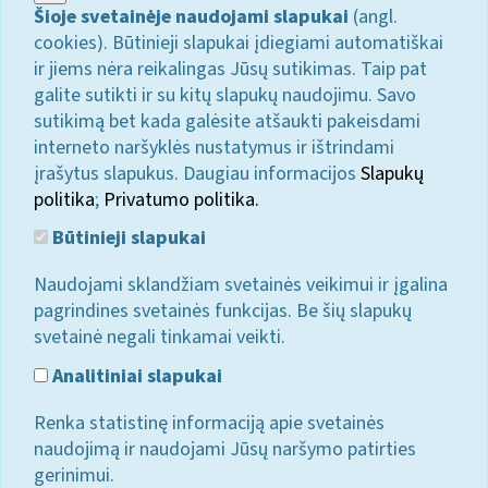
Šioje svetainėje naudojami slapukai
(angl.
cookies). Būtinieji slapukai įdiegiami automatiškai
ir jiems nėra reikalingas Jūsų sutikimas. Taip pat
galite sutikti ir su kitų slapukų naudojimu. Savo
sutikimą bet kada galėsite atšaukti pakeisdami
interneto naršyklės nustatymus ir ištrindami
įrašytus slapukus. Daugiau informacijos
Slapukų
politika
;
Privatumo politika.
Būtinieji slapukai
Naudojami sklandžiam svetainės veikimui ir įgalina
pagrindines svetainės funkcijas. Be šių slapukų
svetainė negali tinkamai veikti.
Analitiniai slapukai
Renka statistinę informaciją apie svetainės
naudojimą ir naudojami Jūsų naršymo patirties
gerinimui.