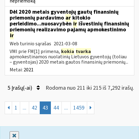
nepriemoką
Dėl 2020 metais gyventojų gautų finansinių
priemonių pardavimo
ar
kitokio
perleidimo...nuosavybėn
ir
išvestinių finansinių
priemonių realizavimo pajamų apmokestinimo
ir
Web turinio sąrašas
2021-03-08
VMI prie FM[1] primena,
kokia
tvarka
apmokestinamos nuolatinių Lietuvos gyventojų (toliau
– gyventojas) 2020 metais gautos finansinių priemonių...
Metai:
2021
5 Įrašų(-ai)
Rodoma nuo 211 iki 215 iš 7,292 irašų.
1
...
42
43
44
...
1459
Uždaryti