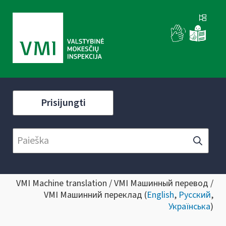
Prisijungti
VMI Machine translation / VMI Машинный перевод /
VMI Машинний переклад (
English
,
Русский
,
Українська
)