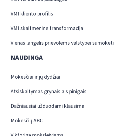
VMI kliento profilis
VMI skaitmeninė transformacija
Vienas langelis prievolėms valstybei sumokėti
NAUDINGA
Mokesčiai ir jų dydžiai
Atsiskaitymas grynaisiais pinigais
Dažniausiai užduodami klausimai
Mokesčių ABC
Viktorina moksleiviams