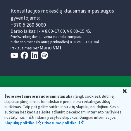
Konsultacijos mokesčių klausimais ir paslaugos
gyventojams:
+370 5 260 5060
Darbo laikas: I-IV 8.00-17.00, V 8.00-15.45.
Prieššventinę dieną - viena valanda trumpiau.
Kiekvieno mėnesio antrą penktadienį 8.00 val. - 12.00 val.
Mano VMI
Paklausimas per
Valstybinė mokesčių inspekcija prie Lietuvos
U
Respublikos finansų ministerijos
Šioje svetainėje naudojami slapukai
(angl. cookies). Būtinieji
slapukai įdiegiami automatiškai ir jiems nėra reikalingas Jūsų
Biudžetinė įstaiga. Juridinio asmens kodas — 188659752,
sutikimas. Taip pat galite sutikti ir su kitų slapukų naudojimu. Savo
adresas: Vasario 16-osios g. 14, 01107 Vilnius, Lietuva, el.paštas:
sutikimą bet kada galėsite atšaukti pakeisdami interneto naršyklės
vmi@vmi.lt
, E. pristatymo dėžutės adresas 188659752
nustatymus ir ištrindami įrašytus slapukus. Daugiau informacijos
Duomenys apie Valstybinę mokesčių inspekciją prie Lietuvos
Slapukų politika
;
Privatumo politika.
Respublikos finansų ministerijos kaupiami ir saugomi Juridinių
asmenų registre