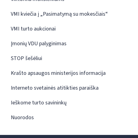
VMI kviečia į „Pasimatymą su mokesčiais“
VMI turto aukcionai
Įmonių VDU palyginimas
STOP šešėliui
Krašto apsaugos ministerijos informacija
Interneto svetainės atitikties paraiška
Ieškome turto savininkų
Nuorodos