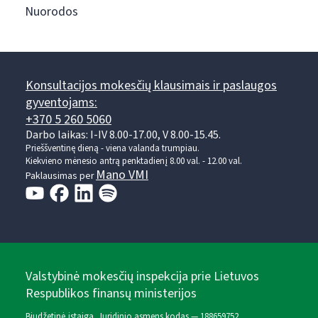
Nuorodos
Konsultacijos mokesčių klausimais ir paslaugos
gyventojams:
+370 5 260 5060
Darbo laikas: I-IV 8.00-17.00, V 8.00-15.45.
Prieššventinę dieną - viena valanda trumpiau.
Kiekvieno mėnesio antrą penktadienį 8.00 val. - 12.00 val.
Mano VMI
Paklausimas per
Valstybinė mokesčių inspekcija prie Lietuvos
Respublikos finansų ministerijos
Biudžetinė įstaiga. Juridinio asmens kodas — 188659752,