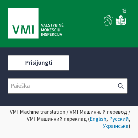
Prisijungti
VMI Machine translation / VMI Машинный перевод /
VMI Машинний переклад (
English
,
Русский
,
Українська
)