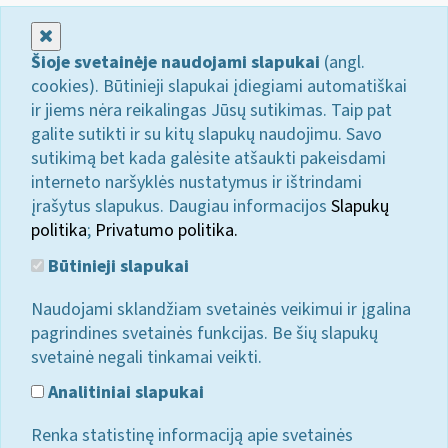
Uždaryti
Šioje svetainėje naudojami slapukai
(angl.
cookies). Būtinieji slapukai įdiegiami automatiškai
ir jiems nėra reikalingas Jūsų sutikimas. Taip pat
galite sutikti ir su kitų slapukų naudojimu. Savo
sutikimą bet kada galėsite atšaukti pakeisdami
interneto naršyklės nustatymus ir ištrindami
įrašytus slapukus. Daugiau informacijos
Slapukų
politika
;
Privatumo politika.
Būtinieji slapukai
Naudojami sklandžiam svetainės veikimui ir įgalina
pagrindines svetainės funkcijas. Be šių slapukų
svetainė negali tinkamai veikti.
Analitiniai slapukai
Renka statistinę informaciją apie svetainės