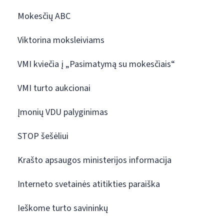
Mokesčių ABC
Viktorina moksleiviams
VMI kviečia į „Pasimatymą su mokesčiais“
VMI turto aukcionai
Įmonių VDU palyginimas
STOP šešėliui
Krašto apsaugos ministerijos informacija
Interneto svetainės atitikties paraiška
Ieškome turto savininkų