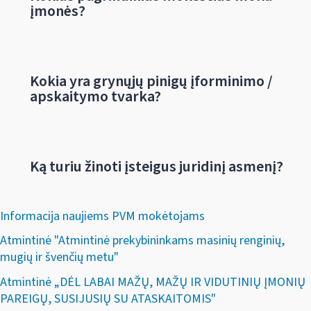
įmonės?
Kokia yra grynųjų pinigų įforminimo /
apskaitymo tvarka?
Ką turiu žinoti įsteigus juridinį asmenį?
Informacija naujiems PVM mokėtojams
Atmintinė "Atmintinė prekybininkams masinių renginių,
mugių ir švenčių metu"
Atmintinė „DĖL LABAI MAŽŲ, MAŽŲ IR VIDUTINIŲ ĮMONIŲ
PAREIGŲ, SUSIJUSIŲ SU ATASKAITOMIS"