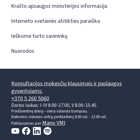
Krašto apsaugos ministerijos informacija
Interneto svetainės atitikties paraiška
Ieškome turto savininkų
Nuorodos
Konsultacijos mokesčių klausimais ir paslaugos
gyventojams:
+370 5 260 5060
Darbo laikas: I-IV 8.00-17.00, V 8.00-15.45.
Prieššventinę dieną - viena valanda trumpiau.
Kiekvieno mėnesio antrą penktadienį 8.00 val. - 12.00 val.
Mano VMI
Paklausimas per