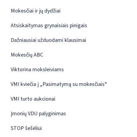
Mokesčiai ir jų dydžiai
Atsiskaitymas grynaisiais pinigais
Dažniausiai užduodami klausimai
Mokesčių ABC
Viktorina moksleiviams
VMI kviečia į „Pasimatymą su mokesčiais“
VMI turto aukcionai
Įmonių VDU palyginimas
STOP šešėliui