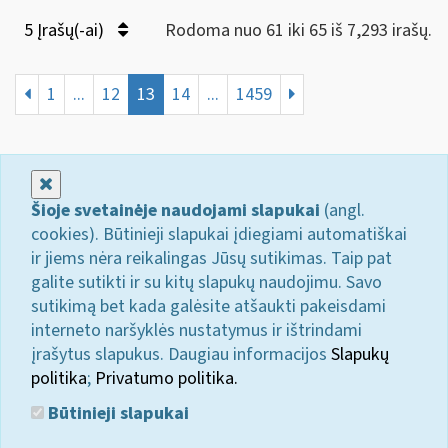
5 Įrašų(-ai)
Rodoma nuo 61 iki 65 iš 7,293 irašų.
1
...
12
13
14
...
1459
Uždaryti
Šioje svetainėje naudojami slapukai
(angl.
cookies). Būtinieji slapukai įdiegiami automatiškai
ir jiems nėra reikalingas Jūsų sutikimas. Taip pat
galite sutikti ir su kitų slapukų naudojimu. Savo
sutikimą bet kada galėsite atšaukti pakeisdami
interneto naršyklės nustatymus ir ištrindami
įrašytus slapukus. Daugiau informacijos
Slapukų
politika
;
Privatumo politika.
Būtinieji slapukai