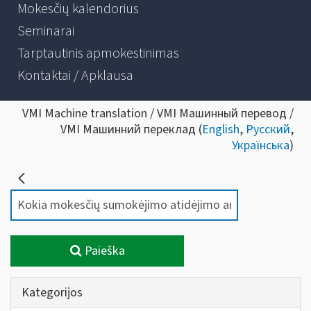
Mokesčių kalendorius
Seminarai
Tarptautinis apmokestinimas
Kontaktai / Apklausa
VMI Machine translation / VMI Машинный перевод /
VMI Машинний переклад (
English
,
Русский
,
Українська
)
Paieška
Kategorijos