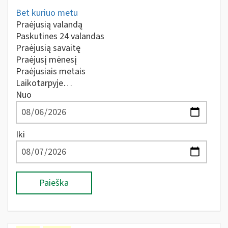
Bet kuriuo metu
Praėjusią valandą
Paskutines 24 valandas
Praėjusią savaitę
Praėjusį mėnesį
Praėjusiais metais
Laikotarpyje…
Nuo
Iki
Paieška