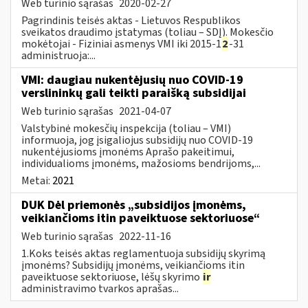
Web turinio sąrašas
2020-02-27
Pagrindinis teisės aktas - Lietuvos Respublikos
sveikatos draudimo įstatymas (toliau – SDĮ). Mokesčio
mokėtojai - Fiziniai asmenys VMI iki 2015-1
2
-31
administruoja:...
VMI: daugiau nukentėjusių nuo COVID-19
verslininkų gali teikti paraišką subsidijai
Web turinio sąrašas
2021-04-07
Valstybinė mokesčių inspekcija (toliau – VMI)
informuoja, jog įsigaliojus subsidijų nuo COVID-19
nukentėjusioms įmonėms Aprašo pakeitimui,
individualioms įmonėms, mažosioms bendrijoms,...
Metai:
2021
DUK Dėl priemonės „subsidijos įmonėms,
veikiančioms itin paveiktuose sektoriuose“
Web turinio sąrašas
2022-11-16
1.Koks teisės aktas reglamentuoja subsidijų skyrimą
įmonėms? Subsidijų įmonėms, veikiančioms itin
paveiktuose sektoriuose, lėšų skyrimo
ir
administravimo tvarkos aprašas...