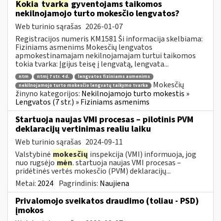
Kokia
tvarka
gyventojams taikomos
nekilnojamojo turto mokesčio lengvatos?
Web turinio sąrašas
2026-01-07
Registracijos numeris KM1581 Ši informacija skelbiama:
Fiziniams asmenims Mokesčių lengvatos
apmokestinamajam nekilnojamajam turtui taikomos
tokia tvarka: Įgijus teisę į lengvatą, lengvata...
ntm
ntmį 7 str. 4 d.
lengvatos fiziniams asmenims
Mokesčių
nekilnojamojo turto mokesčio lengvatų taikymo tvarka
žinyno kategorijos:
Nekilnojamojo turto mokestis »
Lengvatos (7 str.) » Fiziniams asmenims
Startuoja naujas VMI procesas – pilotinis PVM
deklaracijų vertinimas realiu laiku
Web turinio sąrašas
2024-09-11
Valstybinė
mokesčių
inspekcija (VMI) informuoja, jog
nuo rugsėjo
mėn
. startuoja naujas VMI procesas –
pridėtinės vertės mokesčio (PVM) deklaracijų...
Metai:
2024
Pagrindinis:
Naujiena
Privalomojo sveikatos draudimo (toliau - PSD)
įmokos