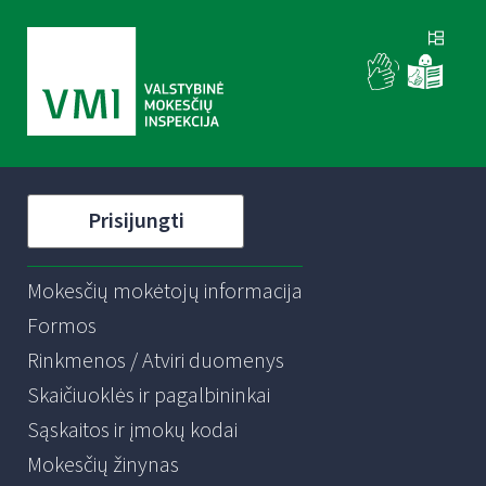
Prisijungti
Mokesčių mokėtojų informacija
Formos
Rinkmenos / Atviri duomenys
Skaičiuoklės ir pagalbininkai
Sąskaitos ir įmokų kodai
Mokesčių žinynas