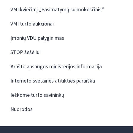
VMI kviečia į „Pasimatymą su mokesčiais“
VMI turto aukcionai
Įmonių VDU palyginimas
STOP šešėliui
Krašto apsaugos ministerijos informacija
Interneto svetainės atitikties paraiška
Ieškome turto savininkų
Nuorodos