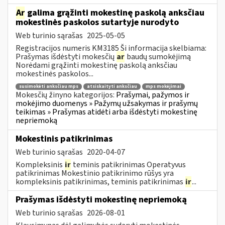
Ar
galima grąžinti mokestinę paskolą anksčiau
mokestinės paskolos sutartyje nurodyto
Web turinio sąrašas
2025-05-05
Registracijos numeris KM3185 Ši informacija skelbiama:
Prašymas išdėstyti mokesčių
ar
baudų sumokėjimą
Norėdami grąžinti mokestinę paskolą anksčiau
mokestinės paskolos...
susimokėti anksčiau mps
atsiskaityti anksčiau
mps mokėjimai
Mokesčių žinyno kategorijos:
Prašymai, pažymos ir
mokėjimo duomenys » Pažymų užsakymas ir prašymų
teikimas » Prašymas atidėti arba išdėstyti mokestinę
nepriemoką
Mokestinis patikrinimas
Web turinio sąrašas
2020-04-07
Kompleksinis
ir
teminis patikrinimas Operatyvus
patikrinimas Mokestinio patikrinimo rūšys yra
kompleksinis patikrinimas, teminis patikrinimas
ir
...
Prašymas išdėstyti mokestinę nepriemoką
Web turinio sąrašas
2026-08-01