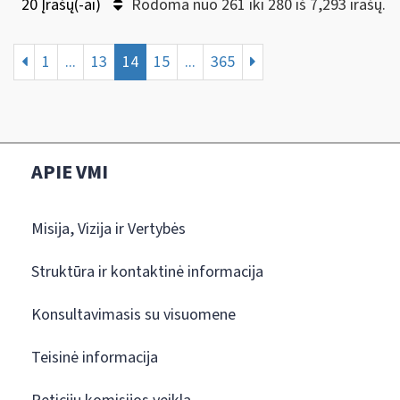
20 Įrašų(-ai)
Rodoma nuo 261 iki 280 iš 7,293 irašų.
1
...
13
14
15
...
365
APIE VMI
Misija, Vizija ir Vertybės
Struktūra ir kontaktinė informacija
Konsultavimasis su visuomene
Teisinė informacija