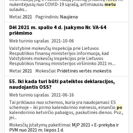
nukentėjusių nuo COVID-19 sąrašą, artimiausiu
metu
sulauks...
Metai:
2021
Pagrindinis:
Naujiena
Dėl 2021 m. spalio 4 d. įsakymo Nr. VA-64
priėmimo
Web turinio sąrašas
2021-10-06
Valstybinė mokesčių inspekcija prie Lietuvos
Respublikos finansų ministerijos informuoja, kad
Valstybinės mokesčių inspekcijos prie Lietuvos
Respublikos finansų ministerijos viršininko 2021 m....
Metai:
2021
Mokesčiai:
Pridėtinės vertės mokestis
55. Iki kada turi būti pateiktos deklaracijos,
naudojantis OSS?
Web turinio sąrašas
2021-06-16
Tai priklauso nuo schemos, kuria yra naudojamasi: ES
schemoje – iki pirmo kalendorinio mėnesio, einančio
po
kalendorinio ketvirčio pabaigos, paskutinės dienos. Pvz.,
jei...
Mokesčių įstatymų pakeitimai:
MĮP 2021 » E-prekyba ir
PVM nuo 2021 m. liepos 1 d.