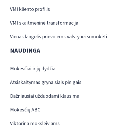
VMI kliento profilis
VMI skaitmeninė transformacija
Vienas langelis prievolėms valstybei sumokėti
NAUDINGA
Mokesčiai ir jų dydžiai
Atsiskaitymas grynaisiais pinigais
Dažniausiai užduodami klausimai
Mokesčių ABC
Viktorina moksleiviams