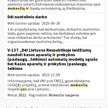
Klausimynas dėl galimybės sudaryti mokestinės
paskolos sutartį Dažniausiai užduodamus klausimus apie
mokesčių
ir
baudų sumokėjimą, jų išieškojimą...
Dėl nuotolinio darbo
Web turinio sąrašas
2025-06-26
1.Ar pripažįstama, kad darbuotojas, dirbantis nuotoliniu
būdu, gavo pajamas natūra, kai darbdavys suteikia jam
visas reikiamas darbo priemones? Tuo atveju, kai
organizuodamas nuotolinį darbą,...
V-137 „Dėl Lietuvos Respublikoje leidžiamų
naudoti kasos aparatų
ir
prekybos
(paslaugų...teikimo) automatų modelių sąrašo
bei Kasos aparatų
ir
prekybos (paslaugų
teikimo
Web turinio sąrašas
2022-11-09
Informuojame, kad VMI prie FM[1], įgyvendindama
i.EKA[
2
] projektą, priėmė Valstybinės
mokesčių
inspekci
jos
prie Lietuvos...
Metai:
2022
Pagrindinis:
Mokesčio naujiena