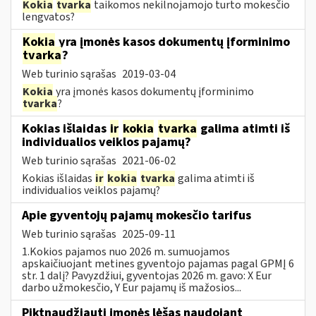
Kokia
tvarka
taikomos nekilnojamojo turto mokesčio
lengvatos?
Kokia
yra įmonės kasos dokumentų įforminimo
tvarka
?
Web turinio sąrašas
2019-03-04
Kokia
yra įmonės kasos dokumentų įforminimo
tvarka
?
Kokias išlaidas
ir
kokia
tvarka
galima atimti iš
individualios veiklos pajamų?
Web turinio sąrašas
2021-06-02
Kokias išlaidas
ir
kokia
tvarka
galima atimti iš
individualios veiklos pajamų?
Apie gyventojų pajamų mokesčio tarifus
Web turinio sąrašas
2025-09-11
1.Kokios pajamos nuo 2026 m. sumuojamos
apskaičiuojant metines gyventojo pajamas pagal GPMĮ 6
str. 1 dalį? Pavyzdžiui, gyventojas 2026 m. gavo: X Eur
darbo užmokesčio, Y Eur pajamų iš mažosios...
Piktnaudžiauti įmonės lėšas naudojant