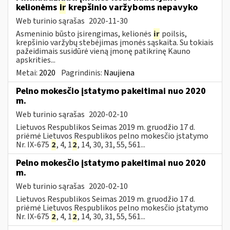
kelionėms
ir
krepšinio varžyboms nepavyko
Web turinio sąrašas
2020-11-30
Asmeninio būsto įsirengimas, kelionės
ir
poilsis,
krepšinio varžybų stebėjimas įmonės sąskaita. Su tokiais
pažeidimais susidūrė vieną įmonę patikrinę Kauno
apskrities...
Metai:
2020
Pagrindinis:
Naujiena
Pelno mokesčio įstatymo pakeitimai nuo 2020
m.
Web turinio sąrašas
2020-02-10
Lietuvos Respublikos Seimas 2019 m. gruodžio 17 d.
priėmė Lietuvos Respublikos pelno mokesčio įstatymo
Nr. IX-675
2
, 4, 1
2
, 14, 30, 31, 55, 561...
Pelno mokesčio įstatymo pakeitimai nuo 2020
m.
Web turinio sąrašas
2020-02-10
Lietuvos Respublikos Seimas 2019 m. gruodžio 17 d.
priėmė Lietuvos Respublikos pelno mokesčio įstatymo
Nr. IX-675
2
, 4, 1
2
, 14, 30, 31, 55, 561...