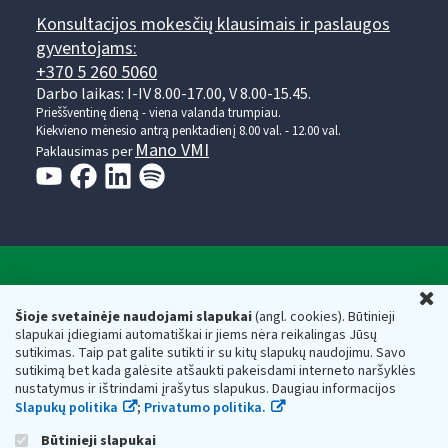
Konsultacijos mokesčių klausimais ir paslaugos
gyventojams:
+370 5 260 5060
Darbo laikas: I-IV 8.00-17.00, V 8.00-15.45.
Prieššventinę dieną - viena valanda trumpiau.
Kiekvieno mėnesio antrą penktadienį 8.00 val. - 12.00 val.
Mano VMI
Paklausimas per
Valstybinė mokesčių inspekcija prie Lietuvos
U
Respublikos finansų ministerijos
Šioje svetainėje naudojami slapukai
(angl. cookies). Būtinieji
slapukai įdiegiami automatiškai ir jiems nėra reikalingas Jūsų
Biudžetinė įstaiga. Juridinio asmens kodas — 188659752,
sutikimas. Taip pat galite sutikti ir su kitų slapukų naudojimu. Savo
adresas: Vasario 16-osios g. 14, 01107 Vilnius, Lietuva, el.paštas:
sutikimą bet kada galėsite atšaukti pakeisdami interneto naršyklės
vmi@vmi.lt
, E. pristatymo dėžutės adresas 188659752
nustatymus ir ištrindami įrašytus slapukus. Daugiau informacijos
Duomenys apie Valstybinę mokesčių inspekciją prie Lietuvos
Slapukų politika
;
Privatumo politika.
Respublikos finansų ministerijos kaupiami ir saugomi Juridinių
asmenų registre
Būtinieji slapukai