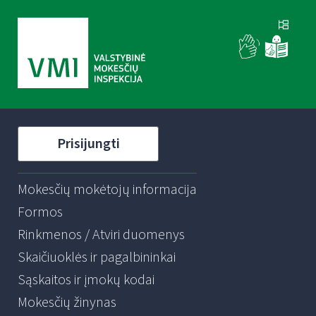
Prisijungti
Mokesčių mokėtojų informacija
Formos
Rinkmenos / Atviri duomenys
Skaičiuoklės ir pagalbininkai
Sąskaitos ir įmokų kodai
Mokesčių žinynas