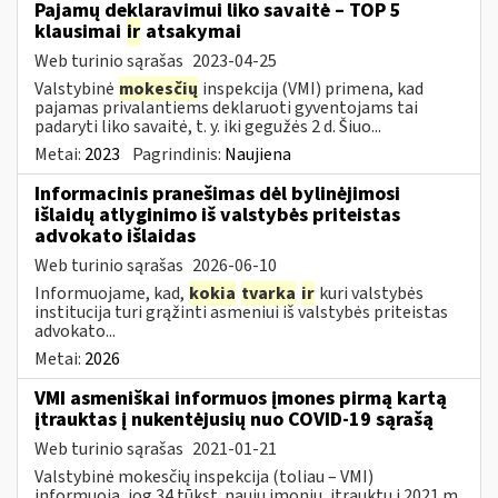
Pajamų deklaravimui liko savaitė – TOP 5
klausimai
ir
atsakymai
Web turinio sąrašas
2023-04-25
Valstybinė
mokesčių
inspekcija (VMI) primena, kad
pajamas privalantiems deklaruoti gyventojams tai
padaryti liko savaitė, t. y. iki gegužės 2 d. Šiuo...
Metai:
2023
Pagrindinis:
Naujiena
Informacinis pranešimas dėl bylinėjimosi
išlaidų atlyginimo iš valstybės priteistas
advokato išlaidas
Web turinio sąrašas
2026-06-10
Informuojame, kad,
kokia
tvarka
ir
kuri valstybės
institucija turi grąžinti asmeniui iš valstybės priteistas
advokato...
Metai:
2026
VMI asmeniškai informuos įmones pirmą kartą
įtrauktas į nukentėjusių nuo COVID-19 sąrašą
Web turinio sąrašas
2021-01-21
Valstybinė mokesčių inspekcija (toliau – VMI)
informuoja, jog 34 tūkst. naujų įmonių, įtrauktų į 2021 m.