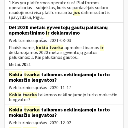
1.Kas yra platformos operatorius? Platformos
operatorius – subjektas, kuris su pardavėjais sudaro
naudojimosi visa platforma arba
jos
dalimi sutartis
(pavyzdžiui, Pigu,...
Dėl 2020 metais gyventojų gautų palūkanų
apmokestinimo
ir
deklaravimo
Web turinio sąrašas
2021-03-03
Paaiškiname,
kokia
tvarka
apmokestinamos
ir
deklaruojamos 2020 metais gyventojų gautos
palūkanos: 1. Kai palūkanos gautos...
Metai:
2021
Kokia
tvarka
taikomos nekilnojamojo turto
mokesčio lengvatos?
Web turinio sąrašas
2020-11-17
Kokia
tvarka
taikomos nekilnojamojo turto mokesčio
lengvatos?
Kokia
tvarka
taikomos nekilnojamojo turto
mokesčio lengvatos?
Web turinio sąrašas
2020-12-02