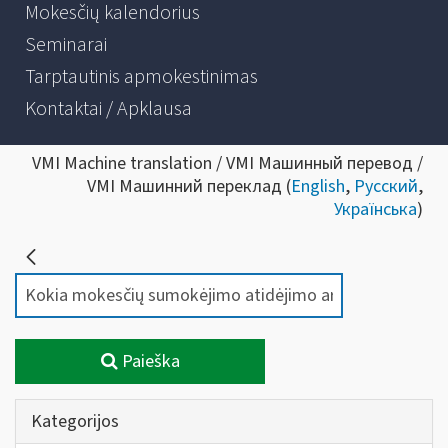
Mokesčių kalendorius
Seminarai
Tarptautinis apmokestinimas
Kontaktai / Apklausa
VMI Machine translation / VMI Машинный перевод /
VMI Машинний переклад (
English
,
Русский
,
Українська
)
Paieška
Kategorijos