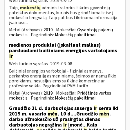
Web turinio sąrašas
2019-03-12
Taip,
mokesčių
administratorius tikrins gyventojų
pateiktus dokumentus, kuriais bus grindžiama teisė į
mokesčio lengvatą. Taip pat bus tikrinama informacija
įvairiose...
Metai (Archyvas):
2019
Mokesčiai:
Gyventojų pajamų
mokestis
Pagrindinis:
Mokesčių pakeitimai
medienos produktai (įskaitant malkas)
parduodami buitiniams energijos vartotojams
ir
Web turinio sąrašas
2019-03-08
Buitiniai energijos vartotojai - fiziniai asmenys,
perkantys energiją asmeniniams, šeimos ar namų ūkio
poreikiams, nesusijusiems su ūkine komercine ar
profesine veikla. Pagrindiniai PVM tarifo...
Metai (Archyvas):
2019
Mokesčiai:
Pridėtinės vertės
mokestis
Pagrindinis:
Mokesčių pakeitimai
Gruodžio 21 d. darbuotojas suserga
ir
serga iki
2019 m. vasario
mėn
. 10 d....Gruodžio
mėn
.
darbo užmokesčio už prasirgtas dienas
darbuotojas negrąžina
ir
įmonė...Kaip