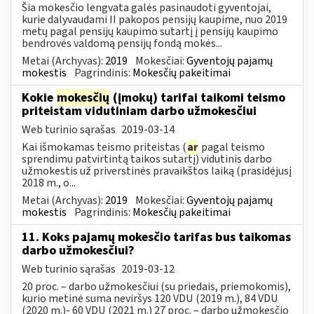
Šia mokesčio lengvata galės pasinaudoti gyventojai,
kurie dalyvaudami II pakopos pensijų kaupime, nuo 2019
metų pagal pensijų kaupimo sutartį į pensijų kaupimo
bendrovės valdomą pensijų fondą mokės...
Metai (Archyvas):
2019
Mokesčiai:
Gyventojų pajamų
mokestis
Pagrindinis:
Mokesčių pakeitimai
Kokie
mokesčių
(įmokų) tarifai taikomi teismo
priteistam vidutiniam darbo užmokesčiui
Web turinio sąrašas
2019-03-14
Kai išmokamas teismo priteistas (
ar
pagal teismo
sprendimu patvirtintą taikos sutartį) vidutinis darbo
užmokestis už priverstinės pravaikštos laiką (prasidėjusį
2018 m., o...
Metai (Archyvas):
2019
Mokesčiai:
Gyventojų pajamų
mokestis
Pagrindinis:
Mokesčių pakeitimai
11. Koks pajamų mokesčio tarifas bus taikomas
darbo užmokesčiui?
Web turinio sąrašas
2019-03-12
20 proc. – darbo užmokesčiui (su priedais, priemokomis),
kurio metinė suma neviršys 120 VDU (2019 m.), 84 VDU
(2020 m.)- 60 VDU (2021 m.) 27 proc. – darbo užmokesčio