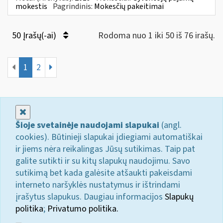
mokestis
Pagrindinis:
Mokesčių pakeitimai
50 Įrašų(-ai)
Rodoma nuo 1 iki 50 iš 76 irašų.
1
2
Uždaryti
Šioje svetainėje naudojami slapukai
(angl.
cookies). Būtinieji slapukai įdiegiami automatiškai
ir jiems nėra reikalingas Jūsų sutikimas. Taip pat
galite sutikti ir su kitų slapukų naudojimu. Savo
sutikimą bet kada galėsite atšaukti pakeisdami
interneto naršyklės nustatymus ir ištrindami
įrašytus slapukus. Daugiau informacijos
Slapukų
politika
;
Privatumo politika.