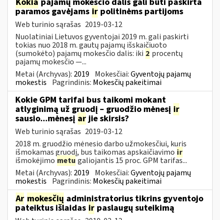
Kokia
pajamų mokesčio dalis gali būti paskirta
paramos gavėjams
ir
politinėms partijoms
Web turinio sąrašas
2019-03-12
Nuolatiniai Lietuvos gyventojai 2019 m. gali paskirti
tokias nuo 2018 m. gautų pajamų išskaičiuoto
(sumokėto) pajamų mokesčio dalis: iki
2
procentų
pajamų mokesčio —...
Metai (Archyvas):
2019
Mokesčiai:
Gyventojų pajamų
mokestis
Pagrindinis:
Mokesčių pakeitimai
Kokie GPM tarifai bus taikomi mokant
atlyginimą už gruodį – gruodžio mėnesį
ir
sausio...mėnesį
ar
jie skirsis?
Web turinio sąrašas
2019-03-12
2018 m. gruodžio mėnesio darbo užmokesčiui, kuris
išmokamas gruodį, bus taikomas apskaičiavimo
ir
išmokėjimo
metu
galiojantis 15 proc. GPM tarifas...
Metai (Archyvas):
2019
Mokesčiai:
Gyventojų pajamų
mokestis
Pagrindinis:
Mokesčių pakeitimai
Ar
mokesčių
administratorius tikrins gyventojo
pateiktus išlaidas
ir
paslaugų suteikimą