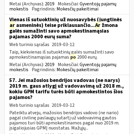
Metai (Archyvas):
2019
Mokesčiai:
Gyventojų pajamų
mokestis
Pagrindinis:
Mokesčių pakeitimai
Vienas iš sutuoktinių už nuosavybės (jungtinės
ar
asmeninės) teise priklausančio...
Ar
žmona
galės sumažinti savo apmokestinamąsias
pajamas 2000 eurų suma?
Web turinio sąrašas
2019-03-12
Taip, kiekvienas iš sutuoktinių galės sumažinti savo
apmokestinamąsias pajamas
po
2000 eurų.
Metai (Archyvas):
2019
Mokesčiai:
Gyventojų pajamų
mokestis
Pagrindinis:
Mokesčių pakeitimai
57. Jei mažosios bendrijos vadovas (ne narys)
2019 m. gaus atlygį už vadovavimą už 2018 m.,
kokiu GPM tarifu turės būti apmokestintos šios
pajamos?
Web turinio sąrašas
2019-03-12
Pateiktu atveju, mažosios bendrijos vadovo (ne nario)
pagal civilinę paslaugų sutartį už vadovavimą gautos
pajamos turi būti apmokestinamos pagal nuo 2019 m.
įsigaliojusias GPMĮ nuostatas. Mažųjų...