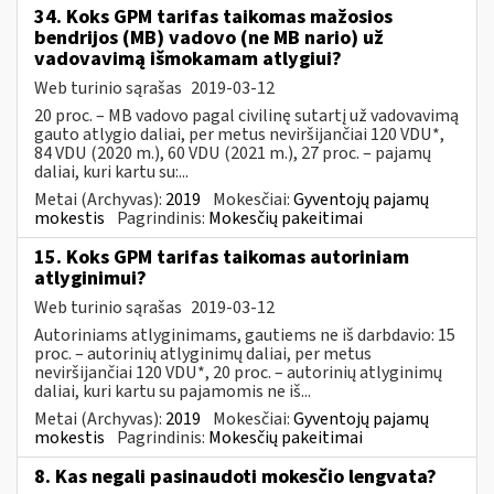
34. Koks GPM tarifas taikomas mažosios
bendrijos (MB) vadovo (ne MB nario) už
vadovavimą išmokamam atlygiui?
Web turinio sąrašas
2019-03-12
20 proc. – MB vadovo pagal civilinę sutartį už vadovavimą
gauto atlygio daliai, per metus neviršijančiai 120 VDU*,
84 VDU (2020 m.), 60 VDU (2021 m.), 27 proc. – pajamų
daliai, kuri kartu su:...
Metai (Archyvas):
2019
Mokesčiai:
Gyventojų pajamų
mokestis
Pagrindinis:
Mokesčių pakeitimai
15. Koks GPM tarifas taikomas autoriniam
atlyginimui?
Web turinio sąrašas
2019-03-12
Autoriniams atlyginimams, gautiems ne iš darbdavio: 15
proc. – autorinių atlyginimų daliai, per metus
neviršijančiai 120 VDU*, 20 proc. – autorinių atlyginimų
daliai, kuri kartu su pajamomis ne iš...
Metai (Archyvas):
2019
Mokesčiai:
Gyventojų pajamų
mokestis
Pagrindinis:
Mokesčių pakeitimai
8. Kas negali pasinaudoti mokesčio lengvata?