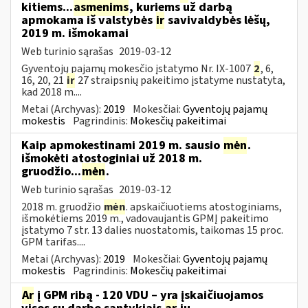
kitiems...
asmenims
, kuriems už darbą
apmokama iš valstybės
ir
savivaldybės lėšų,
2019 m. išmokamai
Web turinio sąrašas
2019-03-12
Gyventojų pajamų mokesčio įstatymo Nr. IX-1007
2
, 6,
16, 20, 21
ir
27 straipsnių pakeitimo įstatyme nustatyta,
kad 2018 m....
Metai (Archyvas):
2019
Mokesčiai:
Gyventojų pajamų
mokestis
Pagrindinis:
Mokesčių pakeitimai
Kaip apmokestinami 2019 m. sausio
mėn
.
išmokėti atostoginiai už 2018 m.
gruodžio...
mėn
.
Web turinio sąrašas
2019-03-12
2018 m. gruodžio
mėn
. apskaičiuotiems atostoginiams,
išmokėtiems 2019 m., vadovaujantis GPMĮ pakeitimo
įstatymo 7 str. 13 dalies nuostatomis, taikomas 15 proc.
GPM tarifas....
Metai (Archyvas):
2019
Mokesčiai:
Gyventojų pajamų
mokestis
Pagrindinis:
Mokesčių pakeitimai
Ar
į GPM ribą - 120 VDU – yra įskaičiuojamos