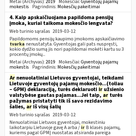
Metai (Archyvas):
2019
Mokesčiai:
Gyventojų pajamų
mokestis
Pagrindinis:
Mokesčių pakeitimai
4. Kaip apskaičiuojama papildoma pensijų
įmoka, kuriai taikoma mokesčio lengvata?
Web turinio sąrašas
2019-03-12
Papildomoms pensijų kaupimo įmokoms apskaičiavimo
tvarka
nenustatyta. Gyventojas gali pats nuspręsti,
kokio dydžio sumą jis nori papildomai mokėti kartu su 3
procentų įmokų...
Metai (Archyvas):
2019
Mokesčiai:
Gyventojų pajamų
mokestis
Pagrindinis:
Mokesčių pakeitimai
Ar
nenuolatiniai Lietuvos gyventojai, teikdami
Lietuvoje gyventojų pajamų mokesčio...(toliau
– GPM) deklaraciją, turės deklaruoti
ir
užsienio
valstybėse gautas pajamas...Jei taip,
ar
turės
pažymas pristatyti tik iš savo rezidavimo
šalies,
ar
iš visų šalių
Web turinio sąrašas
2019-03-12
Nenuolatiniai Lietuvos gyventojai, mokestiniu
laikotarpiu Lietuvoje gavę A arba /
ir
B klasės pajamų,
kuriems pagal GPMĮ nuostatas atsiranda pareiga