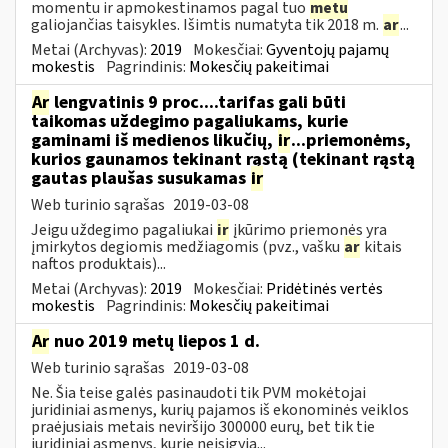
momentu ir apmokestinamos pagal tuo
metu
galiojančias taisykles. Išimtis numatyta tik 2018 m.
ar
...
Metai (Archyvas):
2019
Mokesčiai:
Gyventojų pajamų
mokestis
Pagrindinis:
Mokesčių pakeitimai
Ar
lengvatinis 9 proc....tarifas gali būti
taikomas uždegimo pagaliukams, kurie
gaminami iš medienos likučių,
ir
...priemonėms,
kurios gaunamos tekinant rąstą (tekinant rąstą
gautas plaušas susukamas
ir
Web turinio sąrašas
2019-03-08
Jeigu uždegimo pagaliukai
ir
įkūrimo priemonės yra
įmirkytos degiomis medžiagomis (pvz., vašku
ar
kitais
naftos produktais)...
Metai (Archyvas):
2019
Mokesčiai:
Pridėtinės vertės
mokestis
Pagrindinis:
Mokesčių pakeitimai
Ar
nuo 2019 metų liepos 1 d.
Web turinio sąrašas
2019-03-08
Ne. Šia teise galės pasinaudoti tik PVM mokėtojai
juridiniai asmenys, kurių pajamos iš ekonominės veiklos
praėjusiais metais neviršijo 300000 eurų, bet tik tie
juridiniai asmenys, kurie neįsigyja...