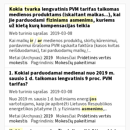
Kokia
tvarka
lengvatinis PVM tarifas taikomas
medienos produktams (įskaitant malkas...), kai
jie parduodami
fiziniams
asmenims
, kuriems
už kietą kurą kompensacijas teikia
Web turinio sąrašas
2019-03-08
Kai malkų
ir
/
ar
medienos produktų, skirtų kūrenimui,
pardavimui išrašoma PVM sąskaita faktūra (kasos kvitas
neišduodamas), tai parduodamų malkų /...
Metai (Archyvas):
2019
Mokesčiai:
Pridėtinės vertės
mokestis
Pagrindinis:
Mokesčių pakeitimai
1. Kokiai parduodamai medienai nuo 2019 m.
sausio 1 d. taikomas lengvatinis 9 proc. PVM
tarifas?
Web turinio sąrašas
2019-03-08
Nuo 2019 m. sausio 1 d. buitiniams energi
jos
vartotojams, kaip jie apibrėžti Lietuvos Respublikos
energetikos įstatyme (t. y. fiziniams
asmenims
,...
Metai (Archyvas):
2019
Mokesčiai:
Pridėtinės vertės
mokestis
Pagrindinis:
Mokesčių pakeitimai