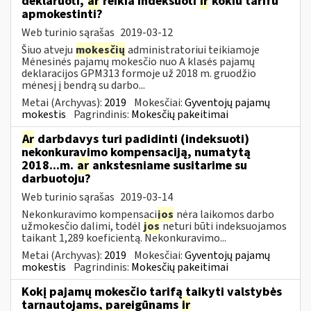
deklaruoti,
ar
reikia indeksuoti
ir
kokiu tarifu
apmokestinti?
Web turinio sąrašas
2019-03-12
Šiuo atveju
mokesčių
administratoriui teikiamoje
Mėnesinės pajamų mokesčio nuo A klasės pajamų
deklaracijos GPM313 formoje už 2018 m. gruodžio
mėnesį į bendrą su darbo...
Metai (Archyvas):
2019
Mokesčiai:
Gyventojų pajamų
mokestis
Pagrindinis:
Mokesčių pakeitimai
Ar
darbdavys turi padidinti (indeksuoti)
nekonkuravimo kompensaciją, numatytą
2018...m.
ar
ankstesniame susitarime su
darbuotoju?
Web turinio sąrašas
2019-03-14
Nekonkuravimo kompensaci
jos
nėra laikomos darbo
užmokesčio dalimi, todėl
jos
neturi būti indeksuojamos
taikant 1,289 koeficientą. Nekonkuravimo...
Metai (Archyvas):
2019
Mokesčiai:
Gyventojų pajamų
mokestis
Pagrindinis:
Mokesčių pakeitimai
Kokį pajamų mokesčio tarifą taikyti valstybės
tarnautojams, pareigūnams
ir