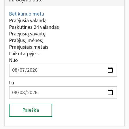
Bet kuriuo metu
Praėjusią valandą
Paskutines 24 valandas
Praėjusią savaitę
Praėjusį mėnesį
Praėjusiais metais
Laikotarpyje…
Nuo
Iki
Paieška