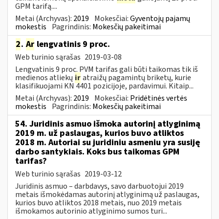
GPM tarifą....
Metai (Archyvas):
2019
Mokesčiai:
Gyventojų pajamų
mokestis
Pagrindinis:
Mokesčių pakeitimai
2
.
Ar
lengvatinis 9 proc.
Web turinio sąrašas
2019-03-08
Lengvatinis 9 proc. PVM tarifas gali būti taikomas tik iš
medienos atliekų
ir
atraižų pagamintų briketų, kurie
klasifikuojami KN 4401 pozicijoje, pardavimui. Kitaip...
Metai (Archyvas):
2019
Mokesčiai:
Pridėtinės vertės
mokestis
Pagrindinis:
Mokesčių pakeitimai
54. Juridinis asmuo išmoka autorinį atlyginimą
2019 m. už paslaugas, kurios buvo atliktos
2018 m. Autoriai su juridiniu asmeniu yra susiję
darbo santykiais. Koks bus taikomas GPM
tarifas?
Web turinio sąrašas
2019-03-12
Juridinis asmuo – darbdavys, savo darbuotojui 2019
metais išmokėdamas autorinį atlyginimą už paslaugas,
kurios buvo atliktos 2018 metais, nuo 2019 metais
išmokamos autorinio atlyginimo sumos turi...