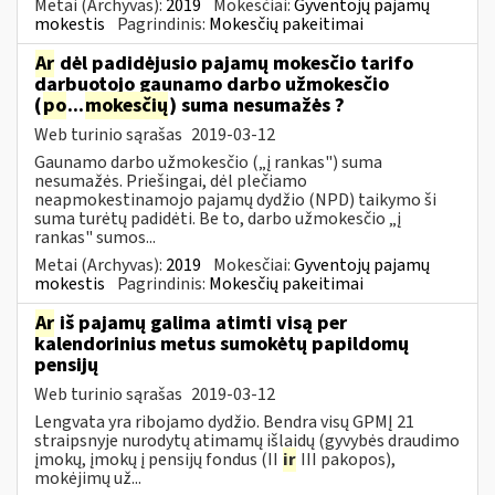
Metai (Archyvas):
2019
Mokesčiai:
Gyventojų pajamų
mokestis
Pagrindinis:
Mokesčių pakeitimai
Ar
dėl padidėjusio pajamų mokesčio tarifo
darbuotojo gaunamo darbo užmokesčio
(
po
...
mokesčių
) suma nesumažės ?
Web turinio sąrašas
2019-03-12
Gaunamo darbo užmokesčio („į rankas") suma
nesumažės. Priešingai, dėl plečiamo
neapmokestinamojo pajamų dydžio (NPD) taikymo ši
suma turėtų padidėti. Be to, darbo užmokesčio „į
rankas" sumos...
Metai (Archyvas):
2019
Mokesčiai:
Gyventojų pajamų
mokestis
Pagrindinis:
Mokesčių pakeitimai
Ar
iš pajamų galima atimti visą per
kalendorinius metus sumokėtų papildomų
pensijų
Web turinio sąrašas
2019-03-12
Lengvata yra ribojamo dydžio. Bendra visų GPMĮ 21
straipsnyje nurodytų atimamų išlaidų (gyvybės draudimo
įmokų, įmokų į pensijų fondus (II
ir
III pakopos),
mokėjimų už...