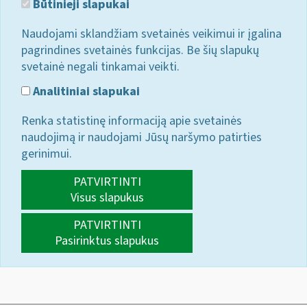
Būtinieji slapukai
Naudojami sklandžiam svetainės veikimui ir įgalina
pagrindines svetainės funkcijas. Be šių slapukų
svetainė negali tinkamai veikti.
Analitiniai slapukai
Renka statistinę informaciją apie svetainės
naudojimą ir naudojami Jūsų naršymo patirties
gerinimui.
PATVIRTINTI
Visus slapukus
PATVIRTINTI
Pasirinktus slapukus