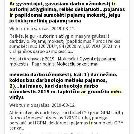
Ar
gyventojui, gavusiam darbo užmokestį
ir
autorinį atlyginimą, reikės deklaruoti...pajamas
ir
papildomai sumokėti pajamų mokestį, jeigu
jo tokių metinių pajamų suma
Web turinio sąrašas
2019-03-12
Reikės, jeigu: - autorinis atlyginimas yra gautas iš
darbdavio. Pajamų mokestį (papildomus 7 proc.) reikės
sumokėti nuo 120 VDU*, 84 (2020 m.), 60 VDU (2021 m.)
viršijančios darbo užmokesčio...
Metai (Archyvas):
2019
Mokesčiai:
Gyventojų pajamų
mokestis
Pagrindinis:
Mokesčių pakeitimai
mėnesio darbo užmokestį, kai: 1) dar nežino,
kokios bus darbuotojo metinės pajamos,
2
)...kai mano, kad darbuotojo darbo
užmokestis 2019 m. lapkričio
ar
gruodžio
mėn
.
viršys
Web turinio sąrašas
2019-03-12
Abiem atvejais darbdavys turi taikyti 20 proc. GPM tarifą.
Darbo užmokesčiui viršijus 120 VDU ribą, pareiga
perskaičiuoti GPM, deklaruoti pajamas
ir
sumokėti GPM
tenka...