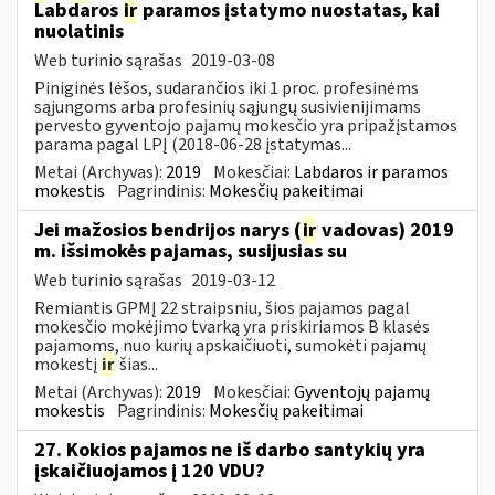
Labdaros
ir
paramos įstatymo nuostatas, kai
nuolatinis
Web turinio sąrašas
2019-03-08
Piniginės lėšos, sudarančios iki 1 proc. profesinėms
sąjungoms arba profesinių sąjungų susivienijimams
pervesto gyventojo pajamų mokesčio yra pripažįstamos
parama pagal LPĮ (2018-06-28 įstatymas...
Metai (Archyvas):
2019
Mokesčiai:
Labdaros ir paramos
mokestis
Pagrindinis:
Mokesčių pakeitimai
Jei mažosios bendrijos narys (
ir
vadovas) 2019
m. išsimokės pajamas, susijusias su
Web turinio sąrašas
2019-03-12
Remiantis GPMĮ 22 straipsniu, šios pajamos pagal
mokesčio mokėjimo tvarką yra priskiriamos B klasės
pajamoms, nuo kurių apskaičiuoti, sumokėti pajamų
mokestį
ir
šias...
Metai (Archyvas):
2019
Mokesčiai:
Gyventojų pajamų
mokestis
Pagrindinis:
Mokesčių pakeitimai
27. Kokios pajamos ne iš darbo santykių yra
įskaičiuojamos į 120 VDU?