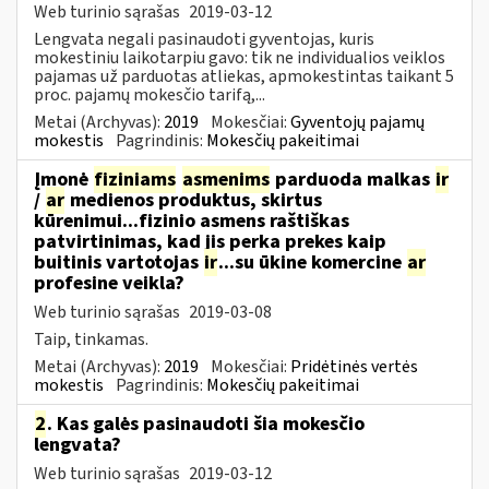
Web turinio sąrašas
2019-03-12
Lengvata negali pasinaudoti gyventojas, kuris
mokestiniu laikotarpiu gavo: tik ne individualios veiklos
pajamas už parduotas atliekas, apmokestintas taikant 5
proc. pajamų mokesčio tarifą,...
Metai (Archyvas):
2019
Mokesčiai:
Gyventojų pajamų
mokestis
Pagrindinis:
Mokesčių pakeitimai
Įmonė
fiziniams
asmenims
parduoda malkas
ir
/
ar
medienos produktus, skirtus
kūrenimui...fizinio asmens raštiškas
patvirtinimas, kad jis perka prekes kaip
buitinis vartotojas
ir
...su ūkine komercine
ar
profesine veikla?
Web turinio sąrašas
2019-03-08
Taip, tinkamas.
Metai (Archyvas):
2019
Mokesčiai:
Pridėtinės vertės
mokestis
Pagrindinis:
Mokesčių pakeitimai
2
. Kas galės pasinaudoti šia mokesčio
lengvata?
Web turinio sąrašas
2019-03-12