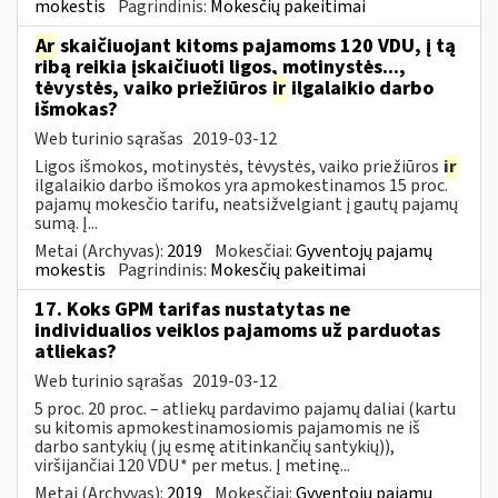
mokestis
Pagrindinis:
Mokesčių pakeitimai
Ar
skaičiuojant kitoms pajamoms 120 VDU, į tą
ribą reikia įskaičiuoti ligos, motinystės...,
tėvystės, vaiko priežiūros
ir
ilgalaikio darbo
išmokas?
Web turinio sąrašas
2019-03-12
Ligos išmokos, motinystės, tėvystės, vaiko priežiūros
ir
ilgalaikio darbo išmokos yra apmokestinamos 15 proc.
pajamų mokesčio tarifu, neatsižvelgiant į gautų pajamų
sumą. Į...
Metai (Archyvas):
2019
Mokesčiai:
Gyventojų pajamų
mokestis
Pagrindinis:
Mokesčių pakeitimai
17. Koks GPM tarifas nustatytas ne
individualios veiklos pajamoms už parduotas
atliekas?
Web turinio sąrašas
2019-03-12
5 proc. 20 proc. – atliekų pardavimo pajamų daliai (kartu
su kitomis apmokestinamosiomis pajamomis ne iš
darbo santykių (jų esmę atitinkančių santykių)),
viršijančiai 120 VDU* per metus. Į metinę...
Metai (Archyvas):
2019
Mokesčiai:
Gyventojų pajamų