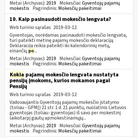
Metai (Archyvas):
2019
Mokesčiai:
Gyventojų pajamų
mokestis
Pagrindinis:
Mokesčių pakeitimai
10. Kaip pasinaudoti mokesčio lengvata?
Web turinio sąrašas
2019-03-12
Gyventojas, norėdamas pasinaudoti mokesčio lengvata,
turi pateikti metinę pajamų mokesčio deklaraciją.
Deklaraciją reikia pateikti iki kalendorinių metų,
einančių
po
...
Metai (Archyvas):
2019
Mokesčiai:
Gyventojų pajamų
mokestis
Pagrindinis:
Mokesčių pakeitimai
Kokia
pajamų mokesčio lengvata nustatyta
pensijų įmokoms, kurios mokamos pagal
Pensijų
Web turinio sąrašas
2019-03-12
Vadovaujantis Gyventojų pajamų mokesčio įstatymo
(toliau - GPMĮ) 21 str. 1 d. 21 punktu, nuolatinis Lietuvos
gyventojas (toliau- gyventojas) iš savo per mokestinį
laikotarpį gautų apmokestinamųjų...
Metai (Archyvas):
2019
Mokesčiai:
Gyventojų pajamų
mokestis
Pagrindinis:
Mokesčių pakeitimai