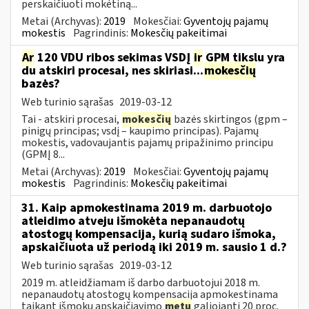
perskaičiuoti mokėtiną...
Metai (Archyvas):
2019
Mokesčiai:
Gyventojų pajamų
mokestis
Pagrindinis:
Mokesčių pakeitimai
Ar
120 VDU ribos sekimas VSDĮ
ir
GPM tikslu yra
du atskiri procesai, nes skiriasi...
mokesčių
bazės?
Web turinio sąrašas
2019-03-12
Tai - atskiri procesai,
mokesčių
bazės skirtingos (gpm –
pinigų principas; vsdį – kaupimo principas). Pajamų
mokestis, vadovaujantis pajamų pripažinimo principu
(GPMĮ 8...
Metai (Archyvas):
2019
Mokesčiai:
Gyventojų pajamų
mokestis
Pagrindinis:
Mokesčių pakeitimai
31. Kaip apmokestinama 2019 m. darbuotojo
atleidimo atveju išmokėta nepanaudotų
atostogų kompensacija, kurią sudaro išmoka,
apskaičiuota už periodą iki 2019 m. sausio 1 d.?
Web turinio sąrašas
2019-03-12
2019 m. atleidžiamam iš darbo darbuotojui 2018 m.
nepanaudotų atostogų kompensacija apmokestinama
taikant išmokų apskaičiavimo
metu
galiojantį 20 proc.