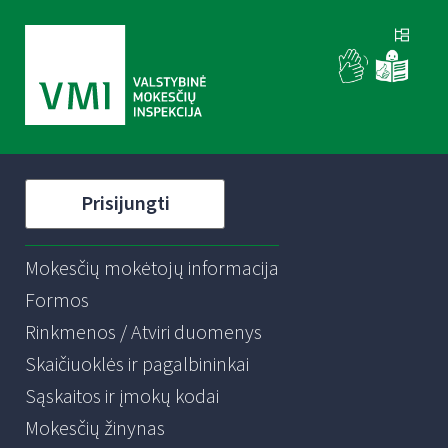
Prisijungti
Mokesčių mokėtojų informacija
Formos
Rinkmenos / Atviri duomenys
Skaičiuoklės ir pagalbininkai
Sąskaitos ir įmokų kodai
Mokesčių žinynas