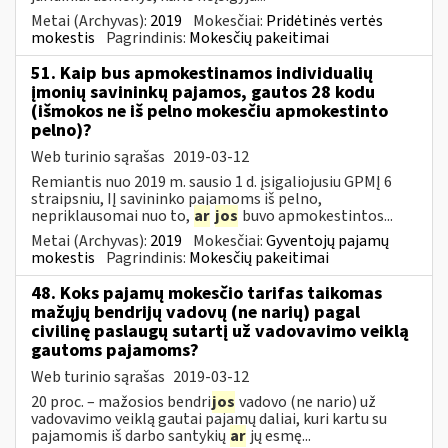
Metai (Archyvas):
2019
Mokesčiai:
Pridėtinės vertės
mokestis
Pagrindinis:
Mokesčių pakeitimai
51. Kaip bus apmokestinamos individualių
įmonių savininkų pajamos, gautos 28 kodu
(išmokos ne iš pelno mokesčiu apmokestinto
pelno)?
Web turinio sąrašas
2019-03-12
Remiantis nuo 2019 m. sausio 1 d. įsigaliojusiu GPMĮ 6
straipsniu, IĮ savininko pajamoms iš pelno,
nepriklausomai nuo to,
ar
jos
buvo apmokestintos...
Metai (Archyvas):
2019
Mokesčiai:
Gyventojų pajamų
mokestis
Pagrindinis:
Mokesčių pakeitimai
48. Koks pajamų mokesčio tarifas taikomas
mažųjų bendrijų vadovų (ne narių) pagal
civilinę paslaugų sutartį už vadovavimo veiklą
gautoms pajamoms?
Web turinio sąrašas
2019-03-12
20 proc. – mažosios bendri
jos
vadovo (ne nario) už
vadovavimo veiklą gautai pajamų daliai, kuri kartu su
pajamomis iš darbo santykių
ar
jų esmę...