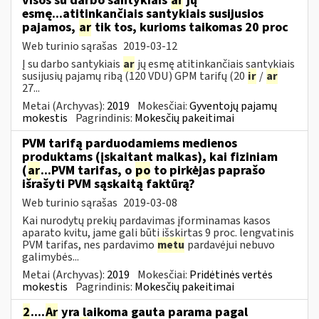
visos su darbo santykiais
ar
jų
esmę...atitinkančiais santykiais susijusios
pajamos,
ar
tik tos, kurioms taikomas 20 proc
Web turinio sąrašas
2019-03-12
Į su darbo santykiais
ar
jų esmę atitinkančiais santykiais
susijusių pajamų ribą (120 VDU) GPM tarifų (20
ir
/
ar
27...
Metai (Archyvas):
2019
Mokesčiai:
Gyventojų pajamų
mokestis
Pagrindinis:
Mokesčių pakeitimai
PVM tarifą parduodamiems medienos
produktams (įskaitant malkas), kai fiziniam
(
ar
...PVM tarifas, o
po
to pirkėjas paprašo
išrašyti PVM sąskaitą faktūrą?
Web turinio sąrašas
2019-03-08
Kai nurodytų prekių pardavimas įforminamas kasos
aparato kvitu, jame gali būti išskirtas 9 proc. lengvatinis
PVM tarifas, nes pardavimo
metu
pardavėjui nebuvo
galimybės...
Metai (Archyvas):
2019
Mokesčiai:
Pridėtinės vertės
mokestis
Pagrindinis:
Mokesčių pakeitimai
2
....
Ar
yra laikoma gauta parama pagal