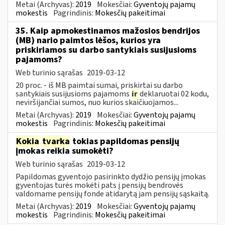
Metai (Archyvas):
2019
Mokesčiai:
Gyventojų pajamų
mokestis
Pagrindinis:
Mokesčių pakeitimai
35. Kaip apmokestinamos mažosios bendrijos
(MB) nario paimtos lėšos, kurios yra
priskiriamos su darbo santykiais susijusioms
pajamoms?
Web turinio sąrašas
2019-03-12
20 proc. - iš MB paimtai sumai, priskirtai su darbo
santykiais susijusioms pajamoms
ir
deklaruotai 02 kodu,
neviršijančiai sumos, nuo kurios skaičiuojamos...
Metai (Archyvas):
2019
Mokesčiai:
Gyventojų pajamų
mokestis
Pagrindinis:
Mokesčių pakeitimai
Kokia
tvarka
tokias papildomas pensijų
įmokas reikia sumokėti?
Web turinio sąrašas
2019-03-12
Papildomas gyventojo pasirinkto dydžio pensijų įmokas
gyventojas turės mokėti pats į pensijų bendrovės
valdomame pensijų fonde atidarytą jam pensijų sąskaitą.
Metai (Archyvas):
2019
Mokesčiai:
Gyventojų pajamų
mokestis
Pagrindinis:
Mokesčių pakeitimai