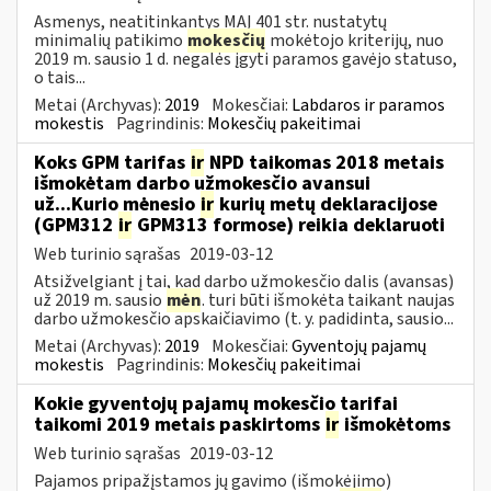
Asmenys, neatitinkantys MAĮ 401 str. nustatytų
minimalių patikimo
mokesčių
mokėtojo kriterijų, nuo
2019 m. sausio 1 d. negalės įgyti paramos gavėjo statuso,
o tais...
Metai (Archyvas):
2019
Mokesčiai:
Labdaros ir paramos
mokestis
Pagrindinis:
Mokesčių pakeitimai
Koks GPM tarifas
ir
NPD taikomas 2018 metais
išmokėtam darbo užmokesčio avansui
už...Kurio mėnesio
ir
kurių metų deklaracijose
(GPM312
ir
GPM313 formose) reikia deklaruoti
Web turinio sąrašas
2019-03-12
Atsižvelgiant į tai, kad darbo užmokesčio dalis (avansas)
už 2019 m. sausio
mėn
. turi būti išmokėta taikant naujas
darbo užmokesčio apskaičiavimo (t. y. padidinta, sausio...
Metai (Archyvas):
2019
Mokesčiai:
Gyventojų pajamų
mokestis
Pagrindinis:
Mokesčių pakeitimai
Kokie gyventojų pajamų mokesčio tarifai
taikomi 2019 metais paskirtoms
ir
išmokėtoms
Web turinio sąrašas
2019-03-12
Pajamos pripažįstamos jų gavimo (išmokėjimo)