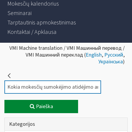
Mokesčių kalendorius
Seminarai
Tarptautinis apmokestinimas
Kontaktai / Apklausa
VMI Machine translation / VMI Машинный перевод /
VMI Машинний переклад (
English
,
Русский
,
Українська
)
Paieška
Kategorijos