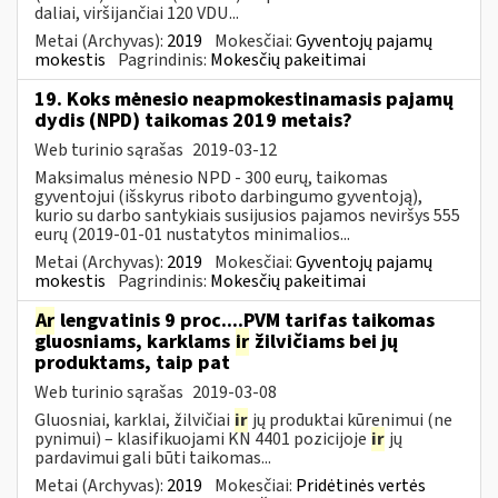
daliai, viršijančiai 120 VDU...
Metai (Archyvas):
2019
Mokesčiai:
Gyventojų pajamų
mokestis
Pagrindinis:
Mokesčių pakeitimai
19. Koks mėnesio neapmokestinamasis pajamų
dydis (NPD) taikomas 2019 metais?
Web turinio sąrašas
2019-03-12
Maksimalus mėnesio NPD - 300 eurų, taikomas
gyventojui (išskyrus riboto darbingumo gyventoją),
kurio su darbo santykiais susijusios pajamos neviršys 555
eurų (2019-01-01 nustatytos minimalios...
Metai (Archyvas):
2019
Mokesčiai:
Gyventojų pajamų
mokestis
Pagrindinis:
Mokesčių pakeitimai
Ar
lengvatinis 9 proc....PVM tarifas taikomas
gluosniams, karklams
ir
žilvičiams bei jų
produktams, taip pat
Web turinio sąrašas
2019-03-08
Gluosniai, karklai, žilvičiai
ir
jų produktai kūrenimui (ne
pynimui) – klasifikuojami KN 4401 pozicijoje
ir
jų
pardavimui gali būti taikomas...
Metai (Archyvas):
2019
Mokesčiai:
Pridėtinės vertės