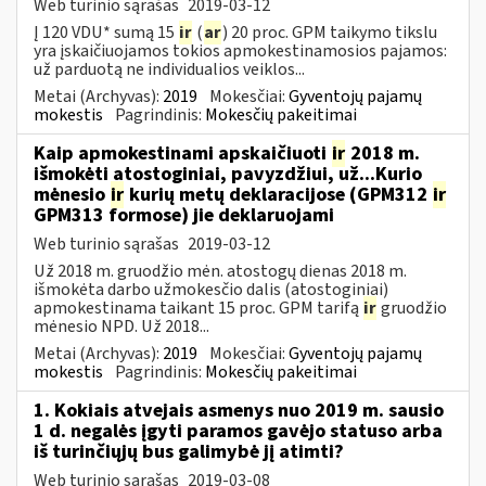
Web turinio sąrašas
2019-03-12
Į 120 VDU* sumą 15
ir
(
ar
) 20 proc. GPM taikymo tikslu
yra įskaičiuojamos tokios apmokestinamosios pajamos:
už parduotą ne individualios veiklos...
Metai (Archyvas):
2019
Mokesčiai:
Gyventojų pajamų
mokestis
Pagrindinis:
Mokesčių pakeitimai
Kaip apmokestinami apskaičiuoti
ir
2018 m.
išmokėti atostoginiai, pavyzdžiui, už...Kurio
mėnesio
ir
kurių metų deklaracijose (GPM312
ir
GPM313 formose) jie deklaruojami
Web turinio sąrašas
2019-03-12
Už 2018 m. gruodžio mėn. atostogų dienas 2018 m.
išmokėta darbo užmokesčio dalis (atostoginiai)
apmokestinama taikant 15 proc. GPM tarifą
ir
gruodžio
mėnesio NPD. Už 2018...
Metai (Archyvas):
2019
Mokesčiai:
Gyventojų pajamų
mokestis
Pagrindinis:
Mokesčių pakeitimai
1. Kokiais atvejais asmenys nuo 2019 m. sausio
1 d. negalės įgyti paramos gavėjo statuso arba
iš turinčiųjų bus galimybė jį atimti?
Web turinio sąrašas
2019-03-08