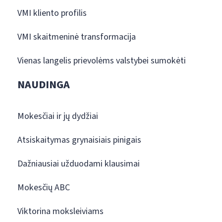
VMI kliento profilis
VMI skaitmeninė transformacija
Vienas langelis prievolėms valstybei sumokėti
NAUDINGA
Mokesčiai ir jų dydžiai
Atsiskaitymas grynaisiais pinigais
Dažniausiai užduodami klausimai
Mokesčių ABC
Viktorina moksleiviams