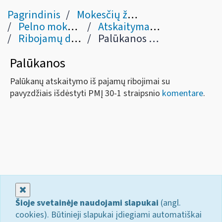
Pagrindinis
Mokesčių žinynas
Pelno mokestis
Atskaitymai (PMĮ V, VI skyriai)
Ribojamų dydžių leidžiami atskaitymai
Palūkanos (30-1)
Palūkanos
Palūkanų atskaitymo iš pajamų ribojimai su
pavyzdžiais išdėstyti PMĮ 30-1 straipsnio
komentare
.
Uždaryti
Šioje svetainėje naudojami slapukai
(angl.
cookies). Būtinieji slapukai įdiegiami automatiškai