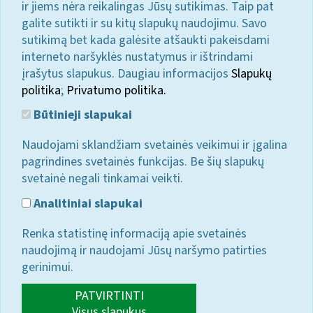
ir jiems nėra reikalingas Jūsų sutikimas. Taip pat
galite sutikti ir su kitų slapukų naudojimu. Savo
sutikimą bet kada galėsite atšaukti pakeisdami
interneto naršyklės nustatymus ir ištrindami
įrašytus slapukus. Daugiau informacijos
Slapukų
politika
;
Privatumo politika.
Būtinieji slapukai
Naudojami sklandžiam svetainės veikimui ir įgalina
pagrindines svetainės funkcijas. Be šių slapukų
svetainė negali tinkamai veikti.
Analitiniai slapukai
Renka statistinę informaciją apie svetainės
naudojimą ir naudojami Jūsų naršymo patirties
gerinimui.
PATVIRTINTI
Visus slapukus