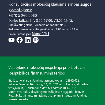
Konsultacijos mokesčių klausimais ir paslaugos
gyventojams:
+370 5 260 5060
Darbo laikas: I-IV 8.00-17.00, V 8.00-15.45.
Prieššventinę dieną - viena valanda trumpiau.
Kiekvieno mėnesio antrą penktadienį 8.00 val. - 12.00 val.
Mano VMI
Paklausimas per
Valstybinė mokesčių inspekcija prie Lietuvos
Respublikos finansų ministerijos
Biudžetinė įstaiga. Juridinio asmens kodas — 188659752,
adresas: Vasario 16-osios g. 14, 01107 Vilnius, Lietuva, el.paštas:
vmi@vmi.lt
, E. pristatymo dėžutės adresas 188659752
Duomenys apie Valstybinę mokesčių inspekciją prie Lietuvos
Respublikos finansų ministerijos kaupiami ir saugomi Juridinių
asmenų registre