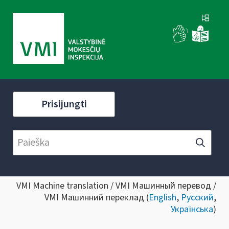
Prisijungti
VMI Machine translation / VMI Машинный перевод /
VMI Машинний переклад (
English
,
Русский
,
Українська
)