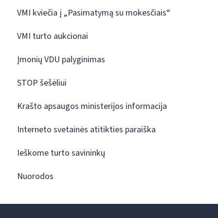
VMI kviečia į „Pasimatymą su mokesčiais“
VMI turto aukcionai
Įmonių VDU palyginimas
STOP šešėliui
Krašto apsaugos ministerijos informacija
Interneto svetainės atitikties paraiška
Ieškome turto savininkų
Nuorodos