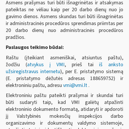
Asmens prašymas turi būti išnagrinėtas ir atsakymas
pateiktas ne vėliau kaip per 20 darbo dienų nuo jo
gavimo dienos. Asmens skundas turi būti išnagrinėtas
ir administracinės procedūros sprendimas priimtas per
20 darbo dienų nuo administracinės procedūros
pradžios.
Paslaugos teikimo būdai:
Raštu (įteikiant asmeniškai, atsiuntus paštu),
žodžiu (
atvykus į VMI
, prieš tai
iš anksto
užsiregistravus internetu
), per E. pristatymo sistemą
(E. pristatymo dėžutės adresas 188659752) ir
elektroniniu paštu, adresu
vmi@vmi.lt
.
Elektroniniu paštu pateikti prašymai ir skundai turi
būti sudaryti taip, kad VMI galėtų atpažinti
elektroninio dokumento formatą, atidaryti ir apdoroti
jį Valstybinės mokesčių inspekcijos darbo
organizavimo ir dokumentų valdymo sistemoje,