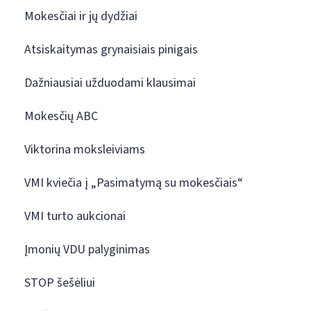
Mokesčiai ir jų dydžiai
Atsiskaitymas grynaisiais pinigais
Dažniausiai užduodami klausimai
Mokesčių ABC
Viktorina moksleiviams
VMI kviečia į „Pasimatymą su mokesčiais“
VMI turto aukcionai
Įmonių VDU palyginimas
STOP šešėliui