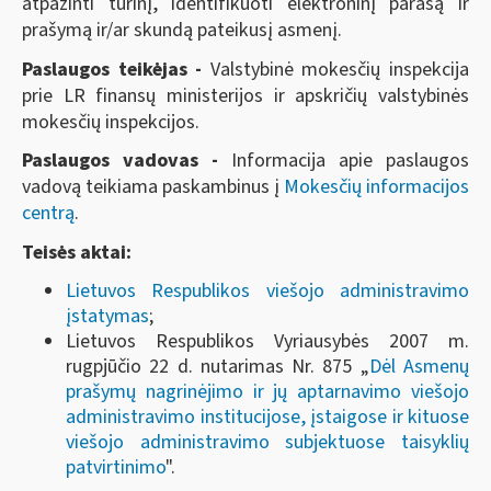
atpažinti turinį, identifikuoti elektroninį parašą ir
prašymą ir/ar skundą pateikusį asmenį.
Paslaugos teikėjas -
Valstybinė mokesčių inspekcija
prie LR finansų ministerijos ir apskričių valstybinės
mokesčių inspekcijos.
Paslaugos vadovas -
Informacija apie paslaugos
vadovą teikiama paskambinus į
Mokesčių informacijos
centrą
.
Teisės aktai:
Lietuvos Respublikos viešojo administravimo
įstatymas
;
Lietuvos Respublikos Vyriausybės 2007 m.
rugpjūčio 22 d. nutarimas Nr. 875 „
Dėl Asmenų
prašymų nagrinėjimo ir jų aptarnavimo viešojo
administravimo institucijose, įstaigose ir kituose
viešojo administravimo subjektuose taisyklių
patvirtinimo
".