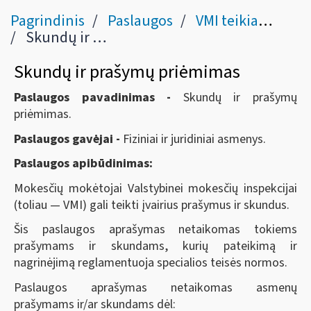
Pagrindinis
Paslaugos
VMI teikiamos paslaugos
Skundų ir prašymų priėmimas
Skundų ir prašymų priėmimas
Paslaugos pavadinimas -
Skundų ir prašymų
priėmimas.
Paslaugos gavėjai -
Fiziniai ir juridiniai asmenys.
Paslaugos apibūdinimas:
Mokesčių mokėtojai Valstybinei mokesčių inspekcijai
(toliau — VMI) gali teikti įvairius prašymus ir skundus.
Šis paslaugos aprašymas netaikomas tokiems
prašymams ir skundams, kurių pateikimą ir
nagrinėjimą reglamentuoja specialios teisės normos.
Paslaugos aprašymas netaikomas asmenų
prašymams ir/ar skundams dėl: