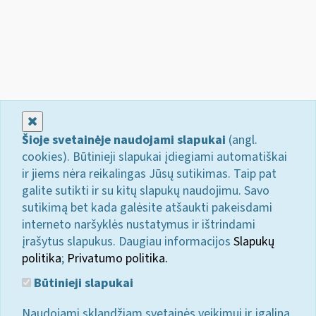
Uždaryti
Šioje svetainėje naudojami slapukai
(angl.
cookies). Būtinieji slapukai įdiegiami automatiškai
ir jiems nėra reikalingas Jūsų sutikimas. Taip pat
galite sutikti ir su kitų slapukų naudojimu. Savo
sutikimą bet kada galėsite atšaukti pakeisdami
interneto naršyklės nustatymus ir ištrindami
įrašytus slapukus. Daugiau informacijos
Slapukų
politika
;
Privatumo politika.
Būtinieji slapukai
Naudojami sklandžiam svetainės veikimui ir įgalina