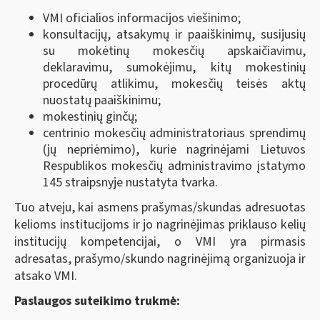
VMI oficialios informacijos viešinimo;
konsultacijų, atsakymų ir paaiškinimų, susijusių
su mokėtinų mokesčių apskaičiavimu,
deklaravimu, sumokėjimu, kitų mokestinių
procedūrų atlikimu, mokesčių teisės aktų
nuostatų paaiškinimu;
mokestinių ginčų;
centrinio mokesčių administratoriaus sprendimų
(jų nepriėmimo), kurie nagrinėjami Lietuvos
Respublikos mokesčių administravimo įstatymo
145 straipsnyje nustatyta tvarka.
Tuo atveju, kai asmens prašymas/skundas adresuotas
kelioms institucijoms ir jo nagrinėjimas priklauso kelių
institucijų kompetencijai, o VMI yra pirmasis
adresatas, prašymo/skundo nagrinėjimą organizuoja ir
atsako VMI.
Paslaugos suteikimo trukmė: