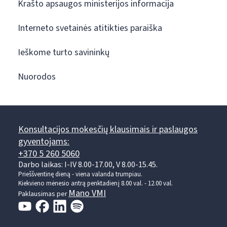
Krašto apsaugos ministerijos informacija
Interneto svetainės atitikties paraiška
Ieškome turto savininkų
Nuorodos
Konsultacijos mokesčių klausimais ir paslaugos
gyventojams:
+370 5 260 5060
Darbo laikas: I-IV 8.00-17.00, V 8.00-15.45.
Prieššventinę dieną - viena valanda trumpiau.
Kiekvieno mėnesio antrą penktadienį 8.00 val. - 12.00 val.
Mano VMI
Paklausimas per