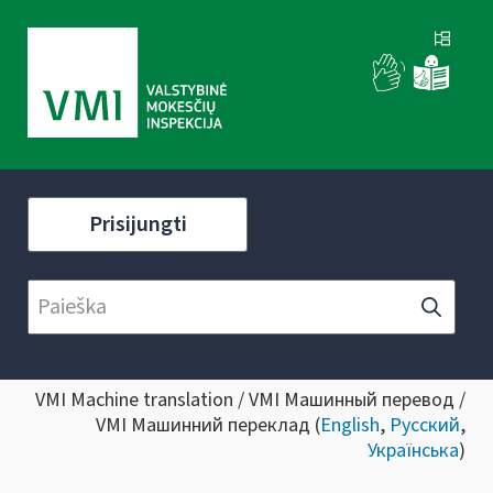
Prisijungti
VMI Machine translation / VMI Машинный перевод /
VMI Машинний переклад (
English
,
Русский
,
Українська
)