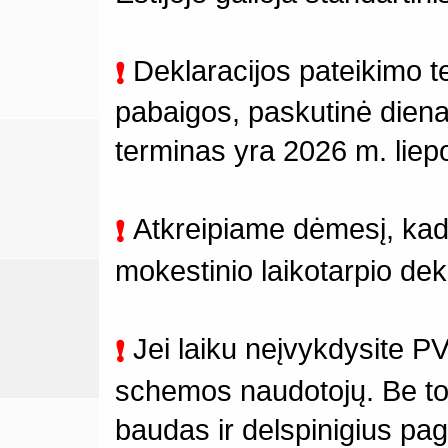
Deklaracijos pateikimo t
❗
pabaigos, paskutinė diena.
terminas yra 2026 m. liep
Atkreipiame dėmesį, kad pa
❗
mokestinio laikotarpio dekl
Jei laiku neįvykdysite PV
❗
schemos naudotojų. Be to, 
baudas ir delspinigius paga