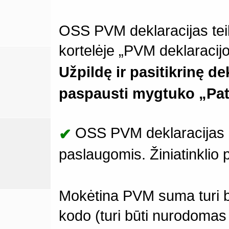
OSS PVM deklaracijas teikt
kortelėje „PVM deklaracij
Užpildę ir pasitikrinę d
paspausti mygtuko „Pate
OSS PVM deklaracijas gal
✔
paslaugomis. Žiniatinklio 
Mokėtina PVM suma turi b
kodo (turi būti nurodomas