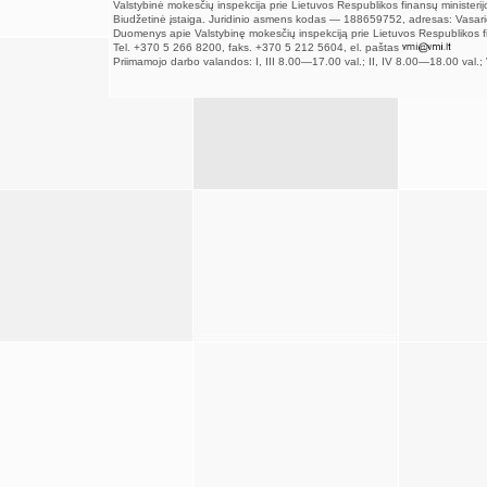
Valstybinė mokesčių inspekcija prie Lietuvos Respublikos finansų ministerij
Biudžetinė įstaiga. Juridinio asmens kodas — 188659752, adresas: Vasario
Duomenys apie Valstybinę mokesčių inspekciją prie Lietuvos Respublikos fi
Tel. +370 5 266 8200, faks. +370 5 212 5604, el. paštas
Priimamojo darbo valandos: I, III 8.00—17.00 val.; II, IV 8.00—18.00 val.