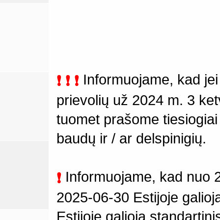
Informuojame, kad je
❗ ❗ ❗
prievolių už 2024 m. 3 ketv
tuomet prašome tiesiogiai
baudų ir / ar delspinigių.
Informuojame, kad nuo 20
❗
2025-06-30 Estijoje galio
Estijoje galioja standarti