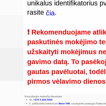
unikalus identifikatorius
rasite
.
čia
❗ Rekomenduojame atlik
paskutinės mokėjimo te
užskaityti mokėjimus ne
gavimo datą. To pasėkoj
gautas pavėluotai, todėl 
pirmos vėlavimo dienos
Konsultacijos mokesčių klausimais:
tel.
+370 5 260 5060
e. paklausimai teikiami per
Mano VMI
, naudojantis paslauga
Paklausi