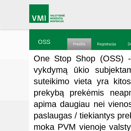
OSS
Pradžia
Registracija
D
One Stop Shop (OSS) - t
vykdymą ūkio subjektams
suteikimo vieta yra kito
prekybą prekėmis neapm
apima daugiau nei vienos 
paslaugas / tiekiantys pre
moka PVM vienoje valstybė