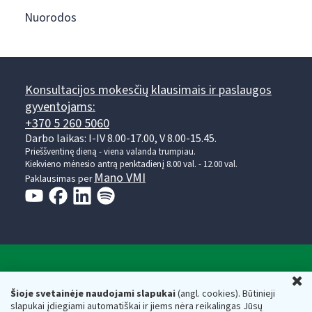
Nuorodos
Konsultacijos mokesčių klausimais ir paslaugos
gyventojams:
+370 5 260 5060
Darbo laikas: I-IV 8.00-17.00, V 8.00-15.45.
Prieššventinę dieną - viena valanda trumpiau.
Kiekvieno mėnesio antrą penktadienį 8.00 val. - 12.00 val.
Mano VMI
Paklausimas per
Valstybinė mokesčių inspekcija prie Lietuvos
U
Respublikos finansų ministerijos
Šioje svetainėje naudojami slapukai
(angl. cookies). Būtinieji
slapukai įdiegiami automatiškai ir jiems nėra reikalingas Jūsų