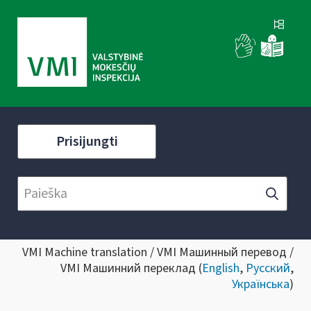
Prisijungti
VMI Machine translation / VMI Машинный перевод /
VMI Машинний переклад (
English
,
Русский
,
Українська
)