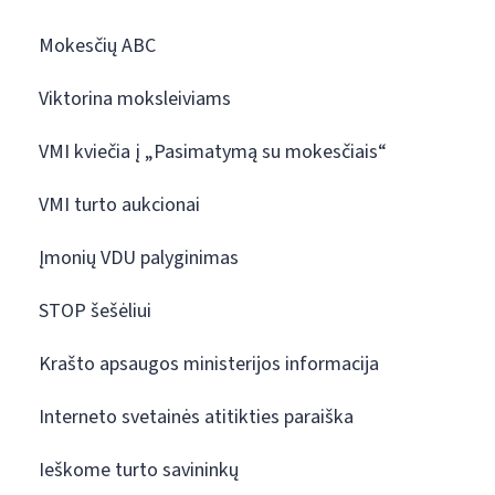
Mokesčių ABC
Viktorina moksleiviams
VMI kviečia į „Pasimatymą su mokesčiais“
VMI turto aukcionai
Įmonių VDU palyginimas
STOP šešėliui
Krašto apsaugos ministerijos informacija
Interneto svetainės atitikties paraiška
Ieškome turto savininkų