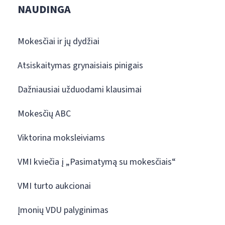
NAUDINGA
Mokesčiai ir jų dydžiai
Atsiskaitymas grynaisiais pinigais
Dažniausiai užduodami klausimai
Mokesčių ABC
Viktorina moksleiviams
VMI kviečia į „Pasimatymą su mokesčiais“
VMI turto aukcionai
Įmonių VDU palyginimas