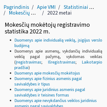
Pagrindinis
Apie VMI
Statistiniai duomenys
Mokesčių mokėtojų registravimo statistika 2020 m.
2022 metai
Mokesčių mokėtojų registravimo
statistika 2022 m.
Duomenys apie individualią veiklą, įsigijus verslo
liudijimą
Duomenys apie asmenų, vykdančių individualią
veiklą pagal pažymą, vykdomas veiklas
(
Įregistravimas
;
Išregistravimas
;
Laikotarpio
pradžiai
)
Duomenys apie mokesčių mokėtojus
Duomenys apie fizinius asmenis pagal
savivaldybes ir tipus
Duomenys apie juridinius asmenis pagal
savivaldybes ir teisines formas
Duomenys apie nevykdančius veiklos juridinius
asmenis pagal savivaldybes