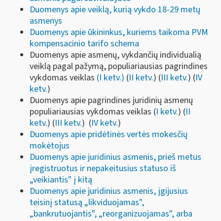
Duomenys apie veiklą, kurią vykdo 18-29 metų
asmenys
Duomenys apie ūkininkus, kuriems taikoma PVM
kompensacinio tarifo schema
Duomenys apie asmenų, vykdančių individualią
veiklą pagal pažymą, populiariausias pagrindines
vykdomas veiklas
(I ketv.)
(
II ketv.
) (
III ketv.
) (
IV
ketv.
)
Duomenys apie pagrindines juridinių asmenų
populiariausias vykdomas veiklas (
I ketv.
) (
II
ketv.
) (
III ketv.
) (
IV ketv.
)
Duomenys apie pridėtinės vertės mokesčių
mokėtojus
Duomenys apie juridinius asmenis, prieš metus
įregistruotus ir nepakeitusius statuso iš
„veikiantis" į kitą
Duomenys apie juridinius asmenis, įgijusius
teisinį statusą „likviduojamas",
„bankrutuojantis", „reorganizuojamas", arba