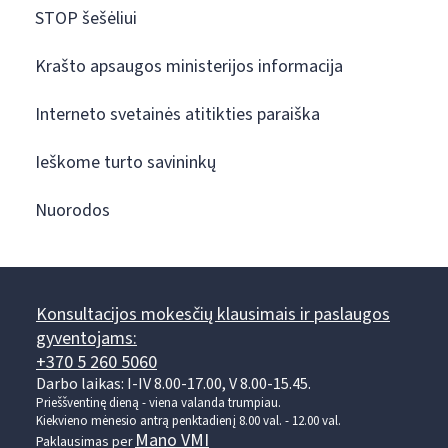
STOP šešėliui
Krašto apsaugos ministerijos informacija
Interneto svetainės atitikties paraiška
Ieškome turto savininkų
Nuorodos
Konsultacijos mokesčių klausimais ir paslaugos
gyventojams:
+370 5 260 5060
Darbo laikas: I-IV 8.00-17.00, V 8.00-15.45.
Prieššventinę dieną - viena valanda trumpiau.
Kiekvieno mėnesio antrą penktadienį 8.00 val. - 12.00 val.
Mano VMI
Paklausimas per