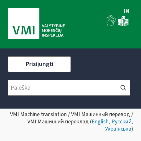
Prisijungti
VMI Machine translation / VMI Машинный перевод /
VMI Машинний переклад (
English
,
Русский
,
Українська
)