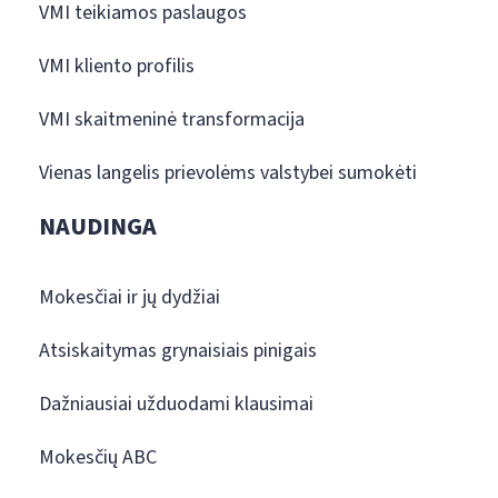
VMI teikiamos paslaugos
VMI kliento profilis
VMI skaitmeninė transformacija
Vienas langelis prievolėms valstybei sumokėti
NAUDINGA
Mokesčiai ir jų dydžiai
Atsiskaitymas grynaisiais pinigais
Dažniausiai užduodami klausimai
Mokesčių ABC