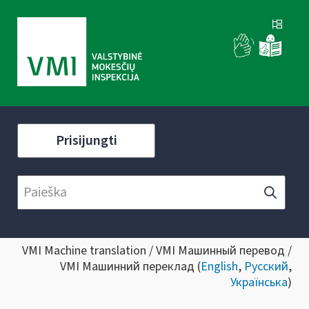
Prisijungti
VMI Machine translation / VMI Машинный перевод /
VMI Машинний переклад (
English
,
Русский
,
Українська
)