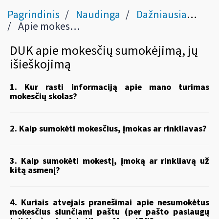
Pagrindinis
Naudinga
Dažniausiai užduodami klausimai
Apie mokesčių sumokėjimą, jų išieškojimą
DUK apie mokesčių sumokėjimą, jų
išieškojimą
1. Kur rasti informaciją apie mano turimas
mokesčių skolas?
2. Kaip sumokėti mokesčius, įmokas ar rinkliavas?
3. Kaip sumokėti mokestį, įmoką ar rinkliavą už
kitą asmenį?
4. Kuriais atvejais pranešimai apie nesumokėtus
mokesčius siunčiami paštu (per pašto paslaugų