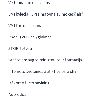
Viktorina moksleiviams
VMI kviečia į „Pasimatymą su mokesčiais“
VMI turto aukcionai
Įmonių VDU palyginimas
STOP šešėliui
Krašto apsaugos ministerijos informacija
Interneto svetainės atitikties paraiška
Ieškome turto savininkų
Nuorodos