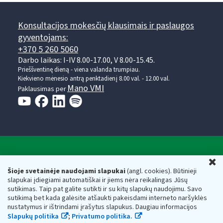
Konsultacijos mokesčių klausimais ir paslaugos
gyventojams:
+370 5 260 5060
Darbo laikas: I-IV 8.00-17.00, V 8.00-15.45.
Prieššventinę dieną - viena valanda trumpiau.
Kiekvieno mėnesio antrą penktadienį 8.00 val. - 12.00 val.
Mano VMI
Paklausimas per
Valstybinė mokesčių inspekcija prie Lietuvos
U
Respublikos finansų ministerijos
Šioje svetainėje naudojami slapukai
(angl. cookies). Būtinieji
slapukai įdiegiami automatiškai ir jiems nėra reikalingas Jūsų
Biudžetinė įstaiga. Juridinio asmens kodas — 188659752,
sutikimas. Taip pat galite sutikti ir su kitų slapukų naudojimu. Savo
adresas: Vasario 16-osios g. 14, 01107 Vilnius, Lietuva, el.paštas:
sutikimą bet kada galėsite atšaukti pakeisdami interneto naršyklės
vmi@vmi.lt
, E. pristatymo dėžutės adresas 188659752
nustatymus ir ištrindami įrašytus slapukus. Daugiau informacijos
Duomenys apie Valstybinę mokesčių inspekciją prie Lietuvos
Slapukų politika
;
Privatumo politika.
Respublikos finansų ministerijos kaupiami ir saugomi Juridinių