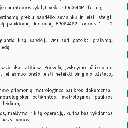
yje numatomos vykdyti veiklos FR0644P1 formą;
tinamų prekių sandėlio savininku ir leisti steigti
dėlį papildomų duomenų FR0644P2 formos 1 ir 2
eigiantis kitą sandėlį, VMI turi pateikti prašymą,
iedą.
savininkas atitinka Prievolių įvykdymo užtikrinimo
, jei asmuo prašo leisti neteikti piniginio užstato,
imo priemonių metrologinės patikros dokumentai.
rologiškai patikrintos, metrologinės patikros
t leidimą;
s, maišymo ir kitų operacijų, kurios bus vykdomos
ginės schemos;