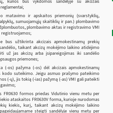
ų, kurios bus vykdomos sandėlyje su akcizais
 reglamentai;
o matavimo ir apskaitos priemonių (svarstyklių,
talpyklų, sumuojamųjų skaitiklių ir pan.) plombavimo
 užplombuotos, plombavimo aktas ir registravimo
VMI
i registruojamos;
je bus užtikrinta akcizais apmokestinamų prekių
andėlio, taikant akcizų mokėjimo laikino atidėjimo
ti už jas akcizų arba įsipareigojimas iki sandėlio
 apsaugos priemones;
ota (-os) pažyma (-os) dėl akcizais apmokestinamų
s kodo suteikimo. Jeigu asmuo prašymo pateikimo
s (-ų), jis tokią (-ias) pažymą (-as) VMI gali pateikti
ų gavimo;
jos FR0630 formos priedas Vidutinio vienu metu per
ų kiekio ataskaitos FR0630V forma, kurioje nurodomas
kių kiekis, kurį, taikant akcizų mokėjimo laikino
 pageidaujamame steigti sandėlyje vienu metu per