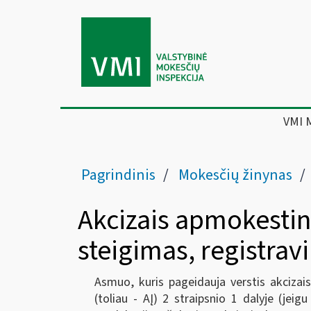
VMI 
Pagrindinis
Mokesčių žinynas
Akcizais apmokesti
steigimas, registrav
Asmuo, kuris pageidauja verstis akciza
(toliau - AĮ) 2 straipsnio 1 dalyje (jeig