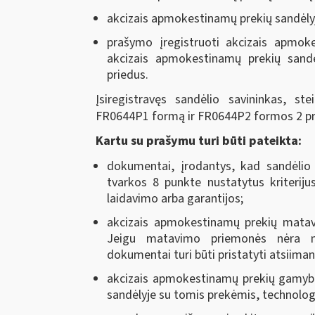
akcizais apmokestinamų prekių sandėl
prašymo įregistruoti akcizais apmokes
akcizais apmokestinamų prekių san
priedus.
Įsiregistravęs sandėlio savininkas, st
FR0644P1 formą ir FR0644P2 formos 2 pr
Kartu su prašymu turi būti pateikta:
dokumentai, įrodantys, kad sandėlio 
tvarkos 8 punkte nustatytus kriterijus
laidavimo arba garantijos;
akcizais apmokestinamų prekių matav
Jeigu matavimo priemonės nėra met
dokumentai turi būti pristatyti atsiiman
akcizais apmokestinamų prekių gamybo
sandėlyje su tomis prekėmis, technolo