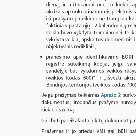
dieną, ir atitinkamai nuo to kiekio 
akcizais apmokestinamomis prekėmis sus
iki prašymo pateikimo ne trumpiau kai
faktiniais pastarųjų 12 kalendorinių mė
veikla buvo vykdyta trumpiau nei 12 ka
vykdyta veikla, apskaitos duomenimis ir 
objektyviais rodikliais;
pranešimo apie identifikavimo EORI 
registre suteikimą kopija, jeigu s
sandėlyje bus vykdomos veiklos rūšys
(veiklos kodas 600)“ ir „išvežti akci
Bendrijos teritorijos (veiklos kodas 700)
Jeigu prašymas teikiamas
Aprašo
2 punkte
dokumentus, įrodančius prašyme nurodyt
kiekio realumą.
Gali būti pareikalauta ir kitų dokumentų, 
Prašymas ir jo priedai VMI gali būti pa