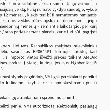
apskaičiuota vidutinė akcizų suma.
Jeigu asmuo su
ijusią veiklą, kurią numato vykdyti sandėlyje, vykdė
p 12 mėnesių, kiekis turi būti numatomas remiantis
nesių tos veiklos rūšies apskaitos duomenimis, jeigu
lendorinių mėnesių – remiantis laikotarpio, per kurį
/ arba paties asmens planais, kurie turi būti pagrįsti
kodo Lietuvos Respublikos muitinės prievolininkų
andėlio savininkas FR0644P1 formoje nurodo, kad
 „iš importo vietos išvežti prekes taikant AMLAR
zines prekes į vietą, kurioje jos bus išgabentos iš
“.
 nustatytais pagrindais, VMI gali pareikalauti pateikti
o ketinamo laikyti akcizais apmokestinamų prekių
reikalingų atitinkamam sprendimui priimti.
teikti
per e. VMI autorizuotą elektroninių paslaugų