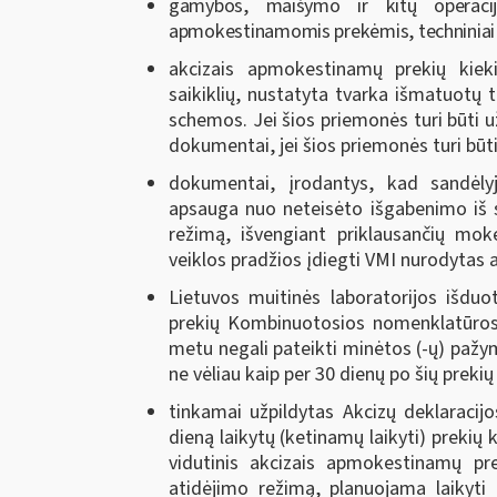
gamybos, maišymo ir kitų operacij
apmokestinamomis prekėmis, techniniai
akcizais apmokestinamų prekių kieki
saikiklių, nustatyta tvarka išmatuotų 
schemos. Jei šios priemonės turi būti
dokumentai, jei šios priemonės turi būt
dokumentai, įrodantys, kad sandėly
apsauga nuo neteisėto išgabenimo iš s
režimą, išvengiant priklausančių mokė
veiklos pradžios įdiegti VMI nurodytas
Lietuvos muitinės laboratorijos išdu
prekių Kombinuotosios nomenklatūro
metu negali pateikti minėtos (-ų) pažymo
ne vėliau kaip per 30 dienų po šių preki
tinkamai užpildytas Akcizų deklaraci
dieną laikytų (ketinamų laikyti) preki
vidutinis akcizais apmokestinamų pre
atidėjimo režimą, planuojama laikyti