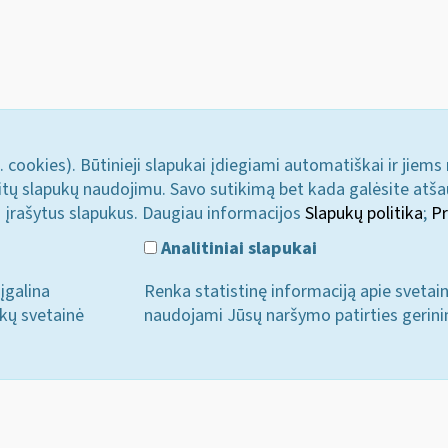
. cookies). Būtinieji slapukai įdiegiami automatiškai ir jiems
u kitų slapukų naudojimu. Savo sutikimą bet kada galėsite atš
i įrašytus slapukus. Daugiau informacijos
Slapukų politika
;
Pr
Analitiniai slapukai
įgalina
Renka statistinę informaciją apie svetai
ukų svetainė
naudojami Jūsų naršymo patirties gerini