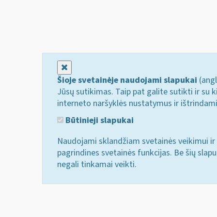
Uždaryti
Šioje svetainėje naudojami slapukai
(angl
Jūsų sutikimas. Taip pat galite sutikti ir s
interneto naršyklės nustatymus ir ištrindam
Būtinieji slapukai
Naudojami sklandžiam svetainės veikimui ir 
pagrindines svetainės funkcijas. Be šių slap
negali tinkamai veikti.