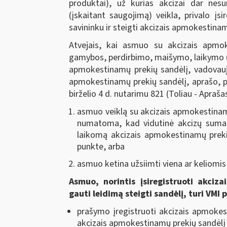
produktai), už kurias akcizai dar ne
(įskaitant saugojimą) veikla, privalo įs
savininku ir steigti akcizais apmokestinam
Atvejais, kai asmuo su akcizais apmo
gamybos, perdirbimo, maišymo, laikymo (įs
apmokestinamų prekių sandėlį, vadovaujan
apmokestinamų prekių sandėlį, aprašo, p
birželio 4 d. nutarimu 821 (Toliau - Apraša
asmuo veiklą su akcizais apmokestina
numatoma, kad vidutinė akcizų suma,
laikomą akcizais apmokestinamų preki
punkte, arba
asmuo ketina užsiimti viena ar keliomis
Asmuo, norintis įsiregistruoti akciz
gauti leidimą steigti sandėlį, turi VMI p
prašymo įregistruoti akcizais apmokesti
akcizais apmokestinamų prekių sandėlį