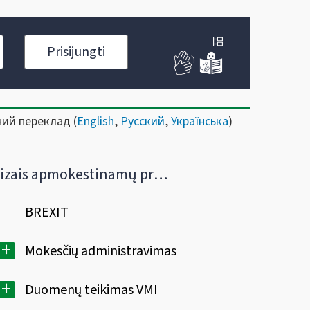
Prisijungti
ний переклад (
English
,
Русский
,
Українська
)
 apmokestinamų prekių sandėlio steigimas, registravimas
BREXIT
+
Mokesčių administravimas
+
Duomenų teikimas VMI