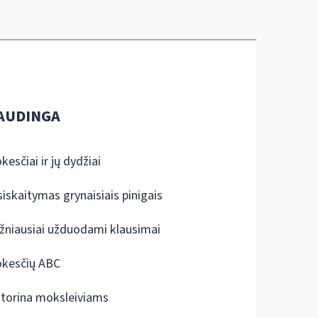
AUDINGA
kesčiai ir jų dydžiai
siskaitymas grynaisiais pinigais
žniausiai užduodami klausimai
kesčių ABC
ktorina moksleiviams