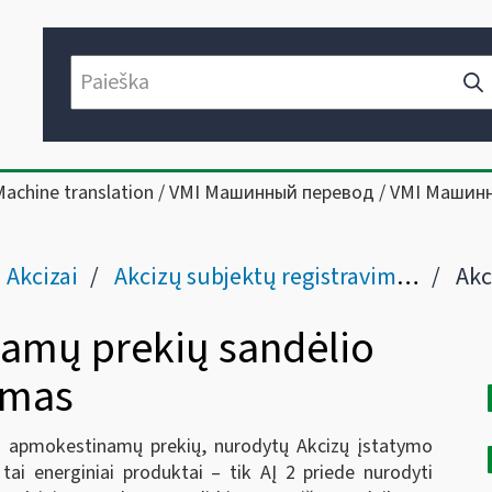
Machine translation / VMI Машинный перевод / VMI Машин
Akcizai
Akcizų subjektų registravimas (Taikomas AMLAR)
Akcizais
namų prekių sandėlio
imas
is apmokestinamų prekių, nurodytų Akcizų įstatymo
u tai energiniai produktai – tik AĮ 2 priede nurodyti