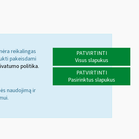
 nėra reikalingas
PATVIRTINTI
aukti pakeisdami
Visus slapukus
ivatumo politika.
PATVIRTINTI
Pasirinktus slapukus
nės naudojimą ir
mui.