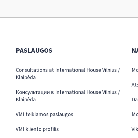
PASLAUGOS
N
Consultations at International House Vilnius /
Mo
Klaipėda
At
Консультации в International House Vilnius /
Klaipėda
Da
VMI teikiamos paslaugos
Mo
VMI kliento profilis
Vi