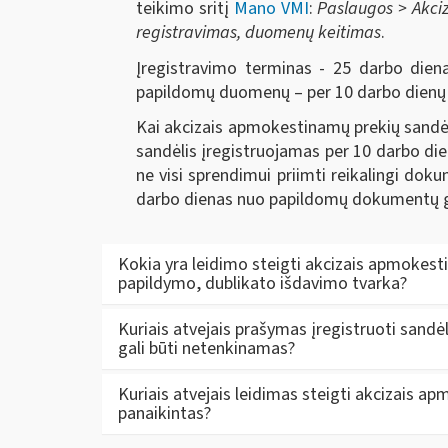
teikimo
sritį
Mano VMI
:
Paslaugos > Akciz
registravimas, duomenų keitimas
.
Įregistravimo
terminas -
25 darbo dien
papildomų duomenų – per 10 darbo dien
Kai
akcizais apmokestinamų prekių
sandė
sandėlis įregistruojamas per 10 darbo die
ne visi sprendimui priimti reikalingi do
darbo dienas nuo papildomų dokumentų 
Kokia yra leidimo steigti akcizais apmokest
papildymo, dublikato išdavimo tvarka?
Kuriais atvejais prašymas įregistruoti sandėlio
gali būti netenkinamas?
Kuriais atvejais leidimas steigti akcizais ap
panaikintas?