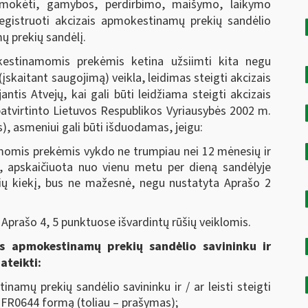
sumokėti, gamybos, perdirbimo, maišymo, laikymo
iregistruoti akcizais apmokestinamų prekių sandėlio
ų prekių sandėlį.
kestinamomis prekėmis ketina užsiimti kita negu
kaitant saugojimą) veikla, leidimas steigti akcizais
tis Atvejų, kai gali būti leidžiama steigti akcizais
atvirtinto Lietuvos Respublikos Vyriausybės 2002 m.
s), asmeniui gali būti išduodamas, jeigu:
momis prekėmis vykdo ne trumpiau nei 12 mėnesių ir
 apskaičiuota nuo vienu metu per dieną sandėlyje
ų kiekį, bus ne mažesnė, negu nustatyta Aprašo 2
 Aprašo 4, 5 punktuose išvardintų rūšių veiklomis.
ais apmokestinamų prekių sandėlio savininku ir
ateikti:
namų prekių sandėlio savininku ir / ar leisti steigti
 FR0644 formą (toliau – prašymas);