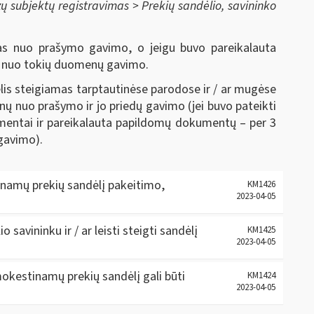
ų subjektų registravimas > Prekių sandėlio, savininko
as nuo prašymo gavimo, o jeigu buvo pareikalauta
ų nuo tokių duomenų gavimo
.
lis steigiamas tarptautinėse parodose ir / ar mugėse
nų nuo prašymo ir jo priedų gavimo (jei buvo pateikti
kumentai ir pareikalauta papildomų dokumentų – per 3
gavimo).
inamų prekių sandėlį pakeitimo,
KM1426
2023-04-05
 savininku ir / ar leisti steigti sandėlį
KM1425
2023-04-05
mokestinamų prekių sandėlį gali būti
KM1424
2023-04-05