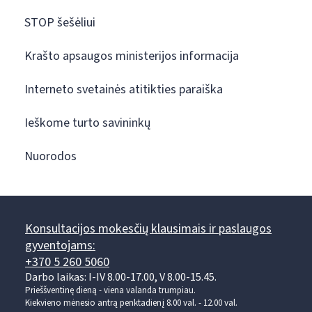
STOP šešėliui
Krašto apsaugos ministerijos informacija
Interneto svetainės atitikties paraiška
Ieškome turto savininkų
Nuorodos
Konsultacijos mokesčių klausimais ir paslaugos
gyventojams:
+370 5 260 5060
Darbo laikas: I-IV 8.00-17.00, V 8.00-15.45.
Prieššventinę dieną - viena valanda trumpiau.
Kiekvieno mėnesio antrą penktadienį 8.00 val. - 12.00 val.