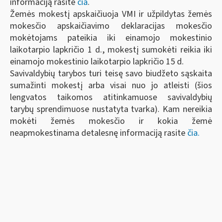
informaciją rasite
čia
.
Žemės mokestį apskaičiuoja VMI ir užpildytas žemės
mokesčio apskaičiavimo deklaracijas mokesčio
mokėtojams pateikia iki einamojo mokestinio
laikotarpio lapkričio 1 d., mokestį sumokėti reikia iki
einamojo mokestinio laikotarpio lapkričio 15 d.
Savivaldybių tarybos turi teisę savo biudžeto sąskaita
sumažinti mokestį arba visai nuo jo atleisti (šios
lengvatos taikomos atitinkamuose savivaldybių
tarybų sprendimuose nustatyta tvarka). Kam nereikia
mokėti žemės mokesčio ir kokia žemė
neapmokestinama detalesnę informaciją rasite
čia.