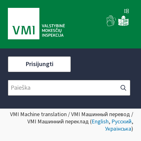
Prisijungti
VMI Machine translation / VMI Машинный перевод /
VMI Машинний переклад (
English
,
Русский
,
Українська
)