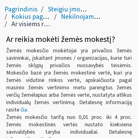
Pagrindinis
Steigiu įmonę
Kokius pagrindinius mokesčius moka įmonės?
Nekilnojamojo turto ir žemės mokesčiai
Ar visiems reikia mokėti žemės mokestį?
Ar reikia mokėti žemės mokestį?
Žemės mokesčio mokėtojai yra privačios žemės
savininkai, įskaitant įmones / organizacijas, kurie turi
žemės sklypų privačios nuosavybės teisėmis.
Mokesčio bazė yra žemės mokestinė vertė, kuri yra
žemės vidutinė rinkos vertė, apskaičiuota pagal
masinio žemės vertinimo metu parengtus žemės
verčių žemėlapius arba žemės vertė, nustatyta atlikus
individualų žemės vertinimą. Detalesnę informaciją
rasite
čia.
Žemės mokesčio tarifą nuo 0,01 proc. iki 4 proc.
žemės mokestinės vertės nustato kiekviena
savivaldybės taryba individualiai. Detalesnę