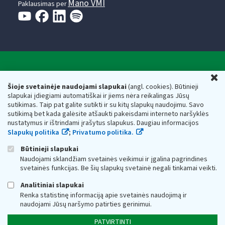
Mano VMI
Paklausimas per
Valstybinė mokesčių inspekcija prie Lietuvos
U
Respublikos finansų ministerijos
Šioje svetainėje naudojami slapukai
(angl. cookies). Būtinieji
slapukai įdiegiami automatiškai ir jiems nėra reikalingas Jūsų
Biudžetinė įstaiga. Juridinio asmens kodas — 188659752,
sutikimas. Taip pat galite sutikti ir su kitų slapukų naudojimu. Savo
adresas: Vasario 16-osios g. 14, 01107 Vilnius, Lietuva, el.paštas:
sutikimą bet kada galėsite atšaukti pakeisdami interneto naršyklės
vmi@vmi.lt
, E. pristatymo dėžutės adresas 188659752
nustatymus ir ištrindami įrašytus slapukus. Daugiau informacijos
Duomenys apie Valstybinę mokesčių inspekciją prie Lietuvos
Slapukų politika
;
Privatumo politika.
Respublikos finansų ministerijos kaupiami ir saugomi Juridinių
asmenų registre
Būtinieji slapukai
Naudojami sklandžiam svetainės veikimui ir įgalina pagrindines
svetainės funkcijas. Be šių slapukų svetainė negali tinkamai veikti.
Analitiniai slapukai
Renka statistinę informaciją apie svetainės naudojimą ir
naudojami Jūsų naršymo patirties gerinimui.
PATVIRTINTI