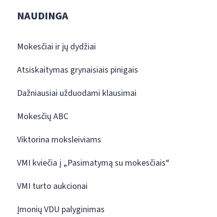
NAUDINGA
Mokesčiai ir jų dydžiai
Atsiskaitymas grynaisiais pinigais
Dažniausiai užduodami klausimai
Mokesčių ABC
Viktorina moksleiviams
VMI kviečia į „Pasimatymą su mokesčiais“
VMI turto aukcionai
Įmonių VDU palyginimas