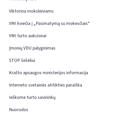
Viktorina moksleiviams
VMI kviečia į „Pasimatymą su mokesčiais“
VMI turto aukcionai
Įmonių VDU palyginimas
STOP šešėliui
Krašto apsaugos ministerijos informacija
Interneto svetainės atitikties paraiška
Ieškome turto savininkų
Nuorodos