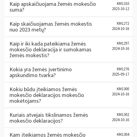
Kaip apskaičiuojama žemės mokesčio
KM1310
suma?
2023-10-12
Kaip skaičiuojamas žemės mokestis
KM1272
nuo 2023 metų?
2024-10-16
Kaip ir iki kada pateikiama žemės
KM1297
mokesčio deklaracija ir sumokamas
2024-10-16
žemės mokestis?
Kokia yra žemės įvertinimo
KM1276
apskundimo tvarka?
2025-09-17
Kokiu būdu įteikiamos žemės
KM1300
mokesčio deklaracijos mokesčio
2024-10-16
mokėtojams?
Kuriais atvejais tikslinamos žemės
KM1302
mokesčio deklaracijos?
2024-10-16
Kam įteikiamos žemės mokesčio
KM1304