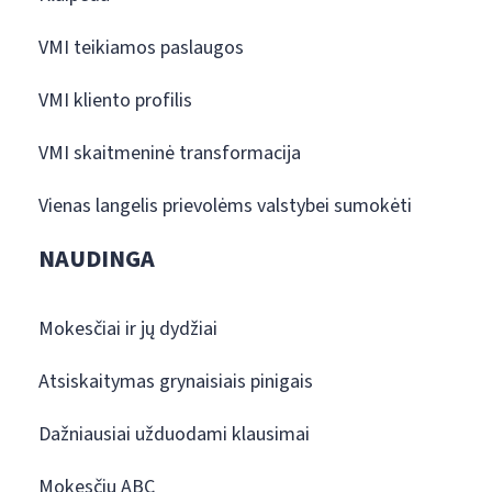
VMI teikiamos paslaugos
VMI kliento profilis
VMI skaitmeninė transformacija
Vienas langelis prievolėms valstybei sumokėti
NAUDINGA
Mokesčiai ir jų dydžiai
Atsiskaitymas grynaisiais pinigais
Dažniausiai užduodami klausimai
Mokesčių ABC