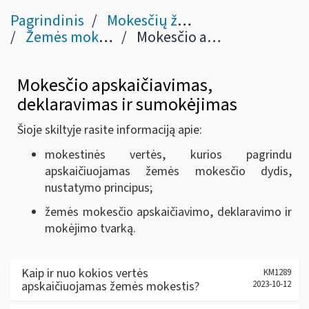
Pagrindinis
Mokesčių žinynas
Žemės mokestis
Mokesčio apskaičiavimas, deklaravimas ir mokėjimas (9-13 str.)
Mokesčio apskaičiavimas,
deklaravimas ir sumokėjimas
Šioje skiltyje rasite informaciją apie:
mokestinės vertės, kurios pagrindu
apskaičiuojamas žemės mokesčio dydis,
nustatymo principus;
žemės mokesčio apskaičiavimo, deklaravimo ir
mokėjimo tvarką.
Kaip ir nuo kokios vertės
KM1289
apskaičiuojamas žemės mokestis?
2023-10-12