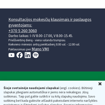
Konsultacijos mokesčių klausimais ir paslaugos
gyventojams:
+370 5 260 5060
Darbo laikas: I-IV 8.00-17.00, V 8.00-15.45.
Prieššventinę dieną - viena valanda trumpiau.
Kiekvieno mėnesio antrą penktadienį 8.00 val. - 12.00 val.
Mano VMI
Paklausimas per
Valstybinė mokesčių inspekcija prie Lietuvos
U
Respublikos finansų ministerijos
Šioje svetainėje naudojami slapukai
(angl. cookies). Būtinieji
slapukai įdiegiami automatiškai ir jiems nėra reikalingas Jūsų
Biudžetinė įstaiga. Juridinio asmens kodas — 188659752,
sutikimas. Taip pat galite sutikti ir su kitų slapukų naudojimu. Savo
adresas: Vasario 16-osios g. 14, 01107 Vilnius, Lietuva, el.paštas:
sutikimą bet kada galėsite atšaukti pakeisdami interneto naršyklės
vmi@vmi.lt
, E. pristatymo dėžutės adresas 188659752
nustatymus ir ištrindami įrašytus slapukus. Daugiau informacijos