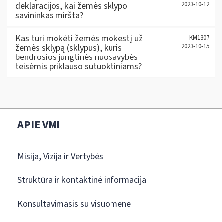
deklaracijos, kai žemės sklypo
2023-10-12
savininkas miršta?
Kas turi mokėti žemės mokestį už
KM1307
žemės sklypą (sklypus), kuris
2023-10-15
bendrosios jungtinės nuosavybės
teisėmis priklauso sutuoktiniams?
APIE VMI
Misija, Vizija ir Vertybės
Struktūra ir kontaktinė informacija
Konsultavimasis su visuomene