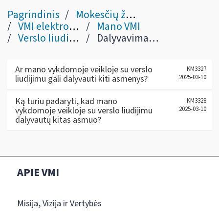
Pagrindinis
Mokesčių žinynas
VMI elektroninės sistemos
Mano VMI
Verslo liudijimai
Dalyvavimas kito asmens verslo liudijime
Ar mano vykdomoje veikloje su verslo
KM3327
liudijimu gali dalyvauti kiti asmenys?
2025-03-10
Ką turiu padaryti, kad mano
KM3328
vykdomoje veikloje su verslo liudijimu
2025-03-10
dalyvautų kitas asmuo?
APIE VMI
Misija, Vizija ir Vertybės