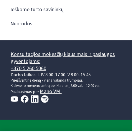
Ieškome turto savininkų
Nuorodos
Konsultacijos mokesčių klausimais ir paslaugos
gyventojams:
+370 5 260 5060
Darbo laikas: I-IV 8.00-17.00, V 8.00-15.45.
Prieššventinę dieną - viena valanda trumpiau.
Kiekvieno mėnesio antrą penktadienį 8.00 val. - 12.00 val.
Mano VMI
Paklausimas per