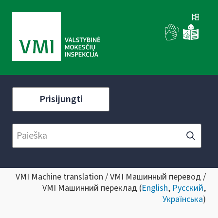
Prisijungti
VMI Machine translation / VMI Машинный перевод /
VMI Машинний переклад (
English
,
Русский
,
Українська
)