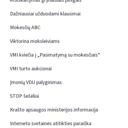
Atsiskaitymas grynaisiais pinigais
Dažniausiai užduodami klausimai
Mokesčių ABC
Viktorina moksleiviams
VMI kviečia į „Pasimatymą su mokesčiais“
VMI turto aukcionai
Įmonių VDU palyginimas
STOP šešėliui
Krašto apsaugos ministerijos informacija
Interneto svetainės atitikties paraiška