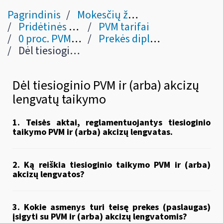
Pagrindinis
Mokesčių žinynas
Pridėtinės vertės mokestis
PVM tarifai
0 proc. PVM tarifas (VI skyrius)
Prekės diplomatinėms, konsulinėms įstaigoms, tarpt. organizacijoms ir jų šeimos nariams (47 str.)
Dėl tiesioginio PVM ir (arba) akcizų lengvatų taikymo
Dėl tiesioginio PVM ir (arba) akcizų
lengvatų taikymo
1. Teisės aktai, reglamentuojantys tiesioginio
taikymo PVM ir (arba) akcizų lengvatas.
2. Ką reiškia tiesioginio taikymo PVM ir (arba)
akcizų lengvatos?
3. Kokie asmenys turi teisę prekes (paslaugas)
įsigyti su PVM ir (arba) akcizų lengvatomis?