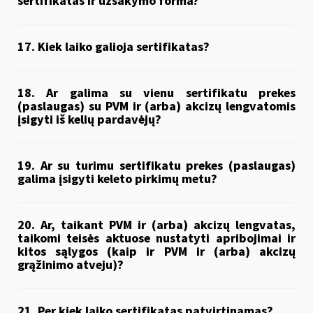
sertifikatas ir užsakymo forma?
17. Kiek laiko galioja sertifikatas?
18. Ar galima su vienu sertifikatu prekes
(paslaugas) su PVM ir (arba) akcizų lengvatomis
įsigyti iš kelių pardavėjų?
19. Ar su turimu sertifikatu prekes (paslaugas)
galima įsigyti keleto pirkimų metu?
20. Ar, taikant PVM ir (arba) akcizų lengvatas,
taikomi teisės aktuose nustatyti apribojimai ir
kitos sąlygos (kaip ir PVM ir (arba) akcizų
grąžinimo atveju)?
21. Per kiek laiko sertifikatas patvirtinamas?