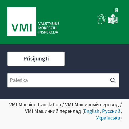
Prisijungti
VMI Machine translation / VMI Машинный перевод /
VMI Машинний переклад (
English
,
Русский
,
Українська
)