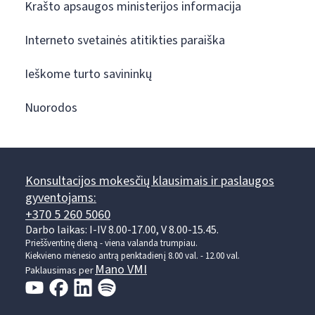
Krašto apsaugos ministerijos informacija
Interneto svetainės atitikties paraiška
Ieškome turto savininkų
Nuorodos
Konsultacijos mokesčių klausimais ir paslaugos
gyventojams:
+370 5 260 5060
Darbo laikas: I-IV 8.00-17.00, V 8.00-15.45.
Prieššventinę dieną - viena valanda trumpiau.
Kiekvieno mėnesio antrą penktadienį 8.00 val. - 12.00 val.
Mano VMI
Paklausimas per