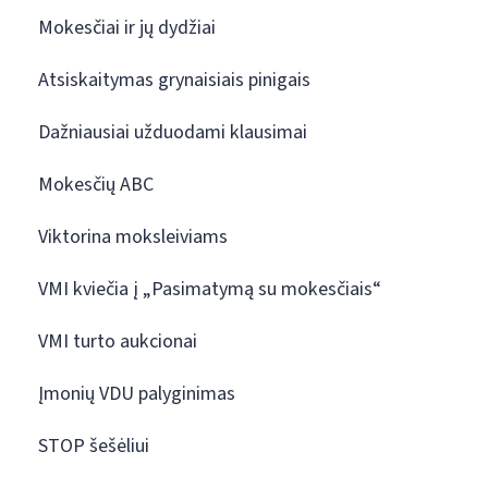
Mokesčiai ir jų dydžiai
Atsiskaitymas grynaisiais pinigais
Dažniausiai užduodami klausimai
Mokesčių ABC
Viktorina moksleiviams
VMI kviečia į „Pasimatymą su mokesčiais“
VMI turto aukcionai
Įmonių VDU palyginimas
STOP šešėliui