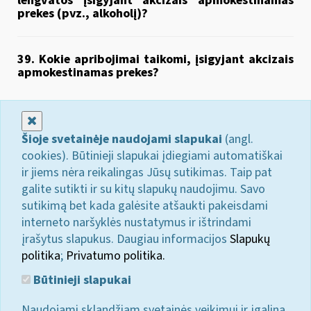
lengvatos įsigyjant akcizais apmokestinamas
prekes (pvz., alkoholį)?
39. Kokie apribojimai taikomi, įsigyjant akcizais
apmokestinamas prekes?
Uždaryti
Šioje svetainėje naudojami slapukai
(angl.
cookies). Būtinieji slapukai įdiegiami automatiškai
ir jiems nėra reikalingas Jūsų sutikimas. Taip pat
galite sutikti ir su kitų slapukų naudojimu. Savo
sutikimą bet kada galėsite atšaukti pakeisdami
interneto naršyklės nustatymus ir ištrindami
įrašytus slapukus. Daugiau informacijos
Slapukų
politika
;
Privatumo politika.
Būtinieji slapukai
Naudojami sklandžiam svetainės veikimui ir įgalina