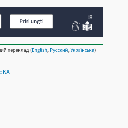
Prisijungti
ний переклад (
English
,
Русский
,
Українська
)
.EKA