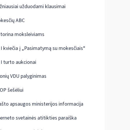
žniausiai užduodami klausimai
kesčių ABC
ktorina moksleiviams
I kviečia į „Pasimatymą su mokesčiais“
I turto aukcionai
onių VDU palyginimas
OP šešėliui
ašto apsaugos ministerijos informacija
terneto svetainės atitikties paraiška