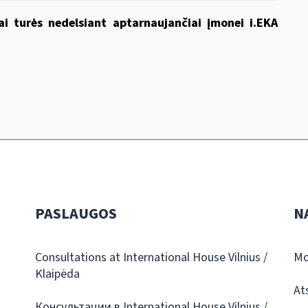
i turės nedelsiant aptarnaujančiai įmonei i.EKA
PASLAUGOS
N
Consultations at International House Vilnius /
Mo
Klaipėda
At
Консультации в International House Vilnius /