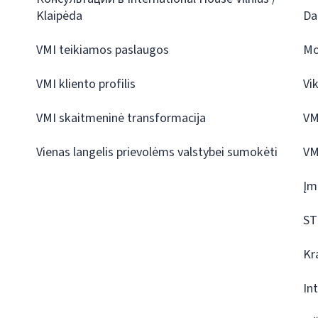
Klaipėda
Da
VMI teikiamos paslaugos
Mo
VMI kliento profilis
Vi
VMI skaitmeninė transformacija
VM
Vienas langelis prievolėms valstybei sumokėti
VM
Įm
ST
Kr
In