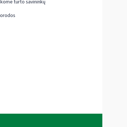
škome turto savininkų
orodos