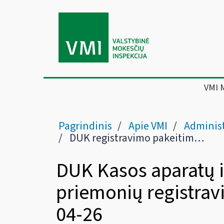
VMI 
Pagrindinis
Apie VMI
Administ
DUK registravimo pakeitimai nuo 2023-04-26
DUK Kasos aparatų i
priemonių registrav
04-26