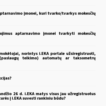
s aptarnavimo įmonei, kuri tvarko/tvarkys mokesčių
liojimus aptarnavimo įmonei tvarkyti mokesčių
mokėtojai, norintys i.EKA portale užsiregistruoti,
s (paslaugų teikimo) automatų ar taksometrų
kcijas?
ndžio 26 d. i.EKA matys visus jau užregistruotus
rės į i.EKA suvesti rankiniu būdu?