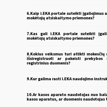
6.
Kaip i.EKA portale suteikti įgaliojimu
mokėtojų atsiskaitymo priemones?
7.
Kas gali i.EKA portale suteikti įga
mokėtojų atsiskaitymo priemones?
8.
Kokius veiksmus turi atlikti mokesčių 
išsiregistruoti ar pakeisti prekybo
registrinius duomenis?
9.
Kur galima rasti i.EKA naudojimo instru
10.
Ar kasos aparato naudotojas nuo bala
kasos aparatus, ar duomenis naudotojas tu