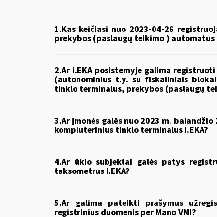
1.Kas keičiasi nuo 2023-04-26 registruoj
prekybos (paslaugų teikimo ) automatus 
2.
Ar i.EKA posistemyje galima registruoti
(autonominius t.y. su fiskaliniais bloka
tinklo terminalus, prekybos (paslaugų t
3.
Ar įmonės galės nuo 2023 m. balandžio 2
kompiuterinius tinklo terminalus i.EKA?
4.
Ar ūkio subjektai galės patys regist
taksometrus i.EKA?
5.
Ar galima pateikti prašymus užregist
registrinius duomenis per Mano VMI?