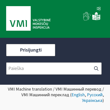
Prisijungti
VMI Machine translation / VMI Машинный перевод /
VMI Машинний переклад (
English
,
Русский
,
Українська
)