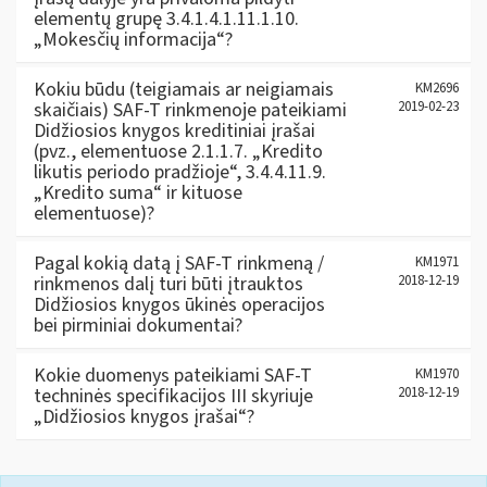
elementų grupę 3.4.1.4.1.11.1.10.
„Mokesčių informacija“?
Kokiu būdu (teigiamais ar neigiamais
KM2696
skaičiais) SAF-T rinkmenoje pateikiami
2019-02-23
Didžiosios knygos kreditiniai įrašai
(pvz., elementuose 2.1.1.7. „Kredito
likutis periodo pradžioje“, 3.4.4.11.9.
„Kredito suma“ ir kituose
elementuose)?
Pagal kokią datą į SAF-T rinkmeną /
KM1971
rinkmenos dalį turi būti įtrauktos
2018-12-19
Didžiosios knygos ūkinės operacijos
bei pirminiai dokumentai?
Kokie duomenys pateikiami SAF-T
KM1970
techninės specifikacijos III skyriuje
2018-12-19
„Didžiosios knygos įrašai“?