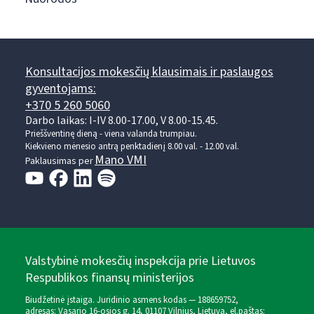
Konsultacijos mokesčių klausimais ir paslaugos
gyventojams:
+370 5 260 5060
Darbo laikas: I-IV 8.00-17.00, V 8.00-15.45.
Prieššventinę dieną - viena valanda trumpiau.
Kiekvieno mėnesio antrą penktadienį 8.00 val. - 12.00 val.
Mano VMI
Paklausimas per
Valstybinė mokesčių inspekcija prie Lietuvos
Respublikos finansų ministerijos
Biudžetinė įstaiga. Juridinio asmens kodas — 188659752,
adresas: Vasario 16-osios g. 14, 01107 Vilnius, Lietuva, el.paštas: