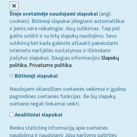
Uždaryti
Šioje svetainėje naudojami slapukai
(angl.
cookies). Būtinieji slapukai įdiegiami automatiškai
ir jiems nėra reikalingas Jūsų sutikimas. Taip pat
galite sutikti ir su kitų slapukų naudojimu. Savo
sutikimą bet kada galėsite atšaukti pakeisdami
interneto naršyklės nustatymus ir ištrindami
įrašytus slapukus. Daugiau informacijos
Slapukų
politika
;
Privatumo politika.
Būtinieji slapukai
Naudojami sklandžiam svetainės veikimui ir įgalina
pagrindines svetainės funkcijas. Be šių slapukų
svetainė negali tinkamai veikti.
Analitiniai slapukai
Renka statistinę informaciją apie svetainės
naudojimą ir naudojami Jūsų naršymo patirties