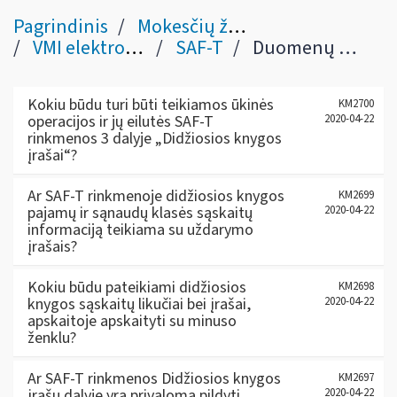
Pagrindinis
Mokesčių žinynas
VMI elektroninės sistemos
SAF-T
Duomenų Didžiosios knygos įrašuose pildymas
Kokiu būdu turi būti teikiamos ūkinės
KM2700
operacijos ir jų eilutės SAF-T
2020-04-22
rinkmenos 3 dalyje „Didžiosios knygos
įrašai“?
Ar SAF-T rinkmenoje didžiosios knygos
KM2699
pajamų ir sąnaudų klasės sąskaitų
2020-04-22
informaciją teikiama su uždarymo
įrašais?
Kokiu būdu pateikiami didžiosios
KM2698
knygos sąskaitų likučiai bei įrašai,
2020-04-22
apskaitoje apskaityti su minuso
ženklu?
Ar SAF-T rinkmenos Didžiosios knygos
KM2697
įrašų dalyje yra privaloma pildyti
2020-04-22