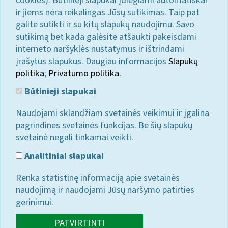
cookies). Būtinieji slapukai įdiegiami automatiškai
ir jiems nėra reikalingas Jūsų sutikimas. Taip pat
galite sutikti ir su kitų slapukų naudojimu. Savo
sutikimą bet kada galėsite atšaukti pakeisdami
interneto naršyklės nustatymus ir ištrindami
įrašytus slapukus. Daugiau informacijos
Slapukų
politika
;
Privatumo politika.
Būtinieji slapukai
Naudojami sklandžiam svetainės veikimui ir įgalina
pagrindines svetainės funkcijas. Be šių slapukų
svetainė negali tinkamai veikti.
Analitiniai slapukai
Renka statistinę informaciją apie svetainės
naudojimą ir naudojami Jūsų naršymo patirties
gerinimui.
PATVIRTINTI