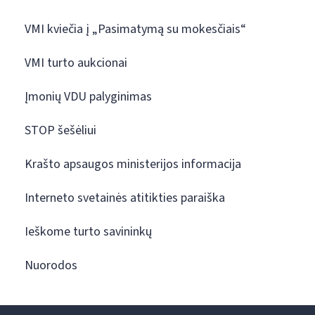
VMI kviečia į „Pasimatymą su mokesčiais“
VMI turto aukcionai
Įmonių VDU palyginimas
STOP šešėliui
Krašto apsaugos ministerijos informacija
Interneto svetainės atitikties paraiška
Ieškome turto savininkų
Nuorodos