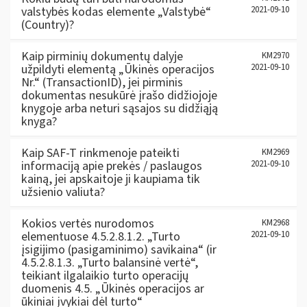
valstybės kodas elemente „Valstybė“
2021-09-10
(Country)?
Kaip pirminių dokumentų dalyje
KM2970
užpildyti elementą „Ūkinės operacijos
2021-09-10
Nr.“ (TransactionID), jei pirminis
dokumentas nesukūrė įrašo didžiojoje
knygoje arba neturi sąsajos su didžiąją
knyga?
Kaip SAF-T rinkmenoje pateikti
KM2969
informaciją apie prekės / paslaugos
2021-09-10
kainą, jei apskaitoje ji kaupiama tik
užsienio valiuta?
Kokios vertės nurodomos
KM2968
elementuose 4.5.2.8.1.2. „Turto
2021-09-10
įsigijimo (pasigaminimo) savikaina“ (ir
4.5.2.8.1.3. „Turto balansinė vertė“,
teikiant ilgalaikio turto operacijų
duomenis 4.5. „Ūkinės operacijos ar
ūkiniai įvykiai dėl turto“