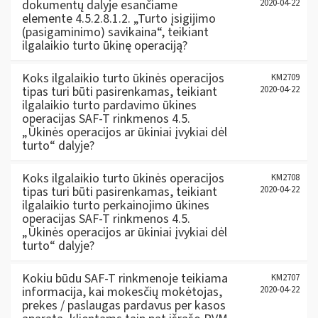
dokumentų dalyje esančiame
2020-04-22
elemente 4.5.2.8.1.2. „Turto įsigijimo
(pasigaminimo) savikaina“, teikiant
ilgalaikio turto ūkinę operaciją?
Koks ilgalaikio turto ūkinės operacijos
KM2709
tipas turi būti pasirenkamas, teikiant
2020-04-22
ilgalaikio turto pardavimo ūkines
operacijas SAF-T rinkmenos 4.5.
„Ūkinės operacijos ar ūkiniai įvykiai dėl
turto“ dalyje?
Koks ilgalaikio turto ūkinės operacijos
KM2708
tipas turi būti pasirenkamas, teikiant
2020-04-22
ilgalaikio turto perkainojimo ūkines
operacijas SAF-T rinkmenos 4.5.
„Ūkinės operacijos ar ūkiniai įvykiai dėl
turto“ dalyje?
Kokiu būdu SAF-T rinkmenoje teikiama
KM2707
informacija, kai mokesčių mokėtojas,
2020-04-22
prekes / paslaugas pardavus per kasos