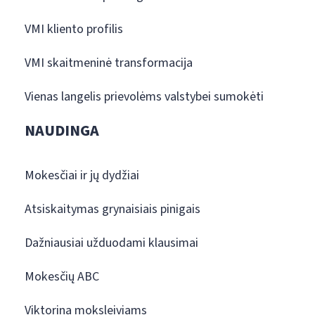
VMI kliento profilis
VMI skaitmeninė transformacija
Vienas langelis prievolėms valstybei sumokėti
NAUDINGA
Mokesčiai ir jų dydžiai
Atsiskaitymas grynaisiais pinigais
Dažniausiai užduodami klausimai
Mokesčių ABC
Viktorina moksleiviams