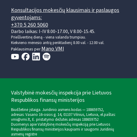
Konsultacijos mokesčių klausimais ir paslaugos
gyventojams:
+370 5 260 5060
Darbo laikas: I-IV 8.00-17.00, V 8.00-15.45.
Prieššventinę dieną - viena valanda trumpiau.
Kiekvieno mėnesio antrą penktadienį 8.00 val. - 12.00 val.
Mano VMI
Paklausimas per
Valstybinė mokesčių inspekcija prie Lietuvos
Respublikos finansų ministerijos
Biudžetinė įstaiga. Juridinio asmens kodas — 188659752,
adresas: Vasario 16-osios g. 14, 01107 Vilnius, Lietuva, el.paštas:
vmi@vmi.lt
, E. pristatymo dėžutės adresas 188659752
Duomenys apie Valstybinę mokesčių inspekciją prie Lietuvos
Respublikos finansų ministerijos kaupiami ir saugomi Juridinių
asmenų registre