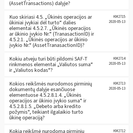
(AssetTransactions) dalyje?
Kuo skiriasi 4.5. „Ūkinės operacijos ar
KM2715
ūkiniai įvykiai dėl turto“ dalies
2020-05-13
elementai 4.5.2.7. „Ūkinės operacijos
ar ūkinio įvykio Nr.“ (TranasactionID) ir
4.5.2.1. „Ūkinės operacijos ar ūkinio
įvykio Nr.“ (AssetTranasactionID)?
Kokiu atveju turi būti pildomi SAF-T
KM2714
rinkmenos elementai „Valiutos suma“
2020-05-13
ir „Valiutos kodas“?
Kokios reikšmės nurodomos pirminių
KM2713
dokumentų dalyje esančiuose
2020-05-13
elementuose 4.5.2.8.1.4. „Ūkinės
operacijos ar ūkinio įvykio suma“ ir
4.5.2.8.1.5. „Debeto arba kredito
požymis“, teikiant ilgalaikio turto
ūkinę operaciją?
Kokia reikšmė nurodoma pirminių
KM2712