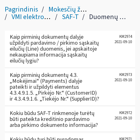
Pagrindinis
Mokesčių žinynas
VMI elektroninės sistemos
SAF-T
Duomenų Pirminių dokumentų dalyje pildymas
Kaip pirminių dokumentų dalyje
KM2974
užpildyti pardavimo / pirkimo sąskaitų
2021-09-10
eilučių (Line) duomenis, jei apskaitoje
nekaupiama informacija sąskaitų
eilučių lygiu?
Kaip pirminių dokumentų 4.3.
KM2973
„Mokėjimai“ (Payments) dalyje
2021-09-10
pateikti ir užpildyti elementus
4.3.4.9.1.5. „Pirkėjo Nr.“ (CustomerID)
ir 4.3.4.9.1.6. „Tiekėjo Nr.“ (SupplierID)?
Kokiu būdu SAF-T rinkmenoje turėtų
KM2972
būti pateikta kreditinio pardavimo
2021-09-10
arba pirkimo dokumento informacija?
Kokiu būdų turi būti nurodomas
KM2971