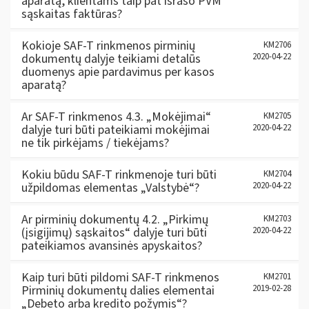
aparatą, klientams taip pat išrašo PVM
sąskaitas faktūras?
Kokioje SAF-T rinkmenos pirminių
KM2706
dokumentų dalyje teikiami detalūs
2020-04-22
duomenys apie pardavimus per kasos
aparatą?
Ar SAF-T rinkmenos 4.3. „Mokėjimai“
KM2705
dalyje turi būti pateikiami mokėjimai
2020-04-22
ne tik pirkėjams / tiekėjams?
Kokiu būdu SAF-T rinkmenoje turi būti
KM2704
užpildomas elementas „Valstybė“?
2020-04-22
Ar pirminių dokumentų 4.2. „Pirkimų
KM2703
(įsigijimų) sąskaitos“ dalyje turi būti
2020-04-22
pateikiamos avansinės apyskaitos?
Kaip turi būti pildomi SAF-T rinkmenos
KM2701
Pirminių dokumentų dalies elementai
2019-02-28
„Debeto arba kredito požymis“?