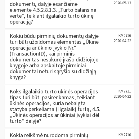
dokumentų dalyje esančiame
2020-05-13
elemente 4.5.2.8.1.3. „Turto balansinė
vertė“, teikiant ilgalaikio turto ūkinę
operaciją?
Kokiu būdu pirminių dokumentų dalyje
KM2716
turi būti užpildomas elementas „Ūkinė
2020-04-22
operacija ar ūkinio įvykio Nr.“
(TransactionID), kai pirminis
dokumentas nesukūrė įrašo didžiojoje
knygoje arba apskaitoje pirminiai
dokumentai neturi sąryšio su didžiąją
knyga?
Koks ilgalaikio turto ūkinės operacijos
KM2711
tipas turi būti pasirenkamas, teikiant
2020-04-22
ūkinės operacijos, kuria nebaigta
statyba perkeliama į ilgalaikį turtą, 4.5.
„Ūkinės operacijos ar ūkiniai įvykiai dėl
turto“ dalyje?
Kokia reikšmė nurodoma pirminių
KM2710