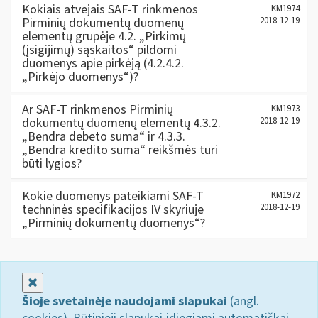
Kokiais atvejais SAF-T rinkmenos
KM1974
Pirminių dokumentų duomenų
2018-12-19
elementų grupėje 4.2. „Pirkimų
(įsigijimų) sąskaitos“ pildomi
duomenys apie pirkėją (4.2.4.2.
„Pirkėjo duomenys“)?
Ar SAF-T rinkmenos Pirminių
KM1973
dokumentų duomenų elementų 4.3.2.
2018-12-19
„Bendra debeto suma“ ir 4.3.3.
„Bendra kredito suma“ reikšmės turi
būti lygios?
Kokie duomenys pateikiami SAF-T
KM1972
techninės specifikacijos IV skyriuje
2018-12-19
„Pirminių dokumentų duomenys“?
Uždaryti
Šioje svetainėje naudojami slapukai
(angl.