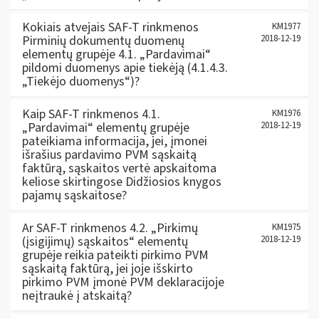
Kokiais atvejais SAF-T rinkmenos
KM1977
Pirminių dokumentų duomenų
2018-12-19
elementų grupėje 4.1. „Pardavimai“
pildomi duomenys apie tiekėją (4.1.4.3.
„Tiekėjo duomenys“)?
Kaip SAF-T rinkmenos 4.1.
KM1976
„Pardavimai“ elementų grupėje
2018-12-19
pateikiama informacija, jei, įmonei
išrašius pardavimo PVM sąskaitą
faktūrą, sąskaitos vertė apskaitoma
keliose skirtingose Didžiosios knygos
pajamų sąskaitose?
Ar SAF-T rinkmenos 4.2. „Pirkimų
KM1975
(įsigijimų) sąskaitos“ elementų
2018-12-19
grupėje reikia pateikti pirkimo PVM
sąskaitą faktūrą, jei joje išskirto
pirkimo PVM įmonė PVM deklaracijoje
neįtraukė į atskaitą?