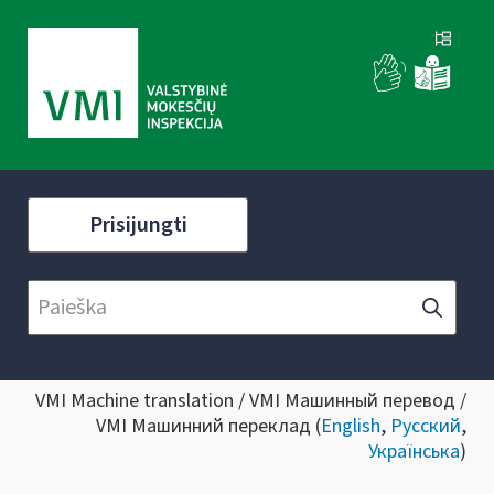
Prisijungti
VMI Machine translation / VMI Машинный перевод /
VMI Машинний переклад (
English
,
Русский
,
Українська
)