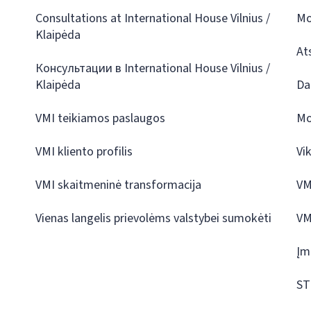
Consultations at International House Vilnius /
Mo
Klaipėda
At
Консультации в International House Vilnius /
Klaipėda
Da
VMI teikiamos paslaugos
Mo
VMI kliento profilis
Vi
VMI skaitmeninė transformacija
VM
Vienas langelis prievolėms valstybei sumokėti
VM
Įm
ST