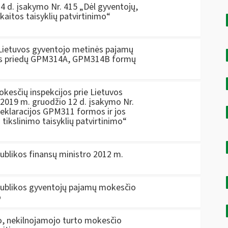
4 d. įsakymo Nr. 415 „Dėl gyventojų,
skaitos taisyklių patvirtinimo“
 Lietuvos gyventojo metinės pajamų
os priedų GPM314A, GPM314B formų
kesčių inspekcijos prie Lietuvos
o 2019 m. gruodžio 12 d. įsakymo Nr.
eklaracijos GPM311 formos ir jos
 tikslinimo taisyklių patvirtinimo“
ublikos finansų ministro 2012 m.
publikos gyventojų pajamų mokesčio
o
, nekilnojamojo turto mokesčio