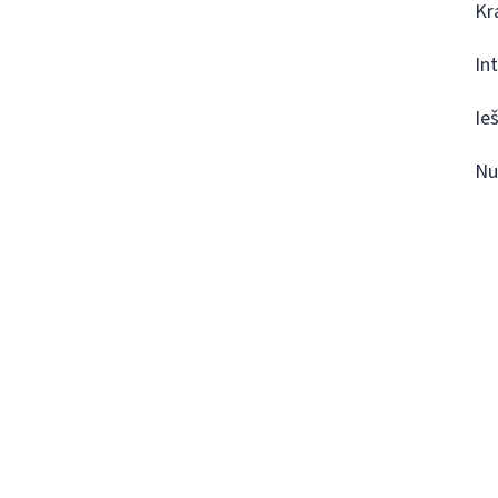
Kr
In
Ie
Nu