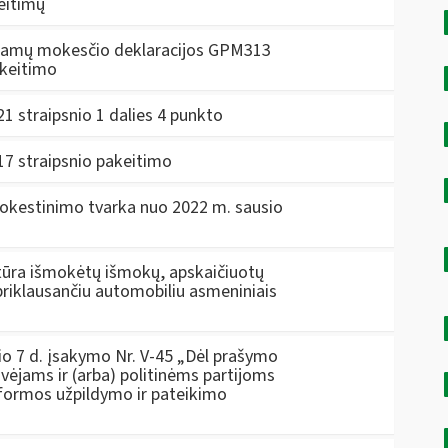
eitimų
ajamų mokesčio deklaracijos GPM313
akeitimo
 straipsnio 1 dalies 4 punkto
7 straipsnio pakeitimo
okestinimo tvarka nuo 2022 m. sausio
tūra išmokėtų išmokų, apskaičiuotų
riklausančiu automobiliu asmeniniais
io 7 d. įsakymo Nr. V-45 „Dėl prašymo
ėjams ir (arba) politinėms partijoms
ormos užpildymo ir pateikimo