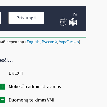
Prisijungti
ний переклад (
English
,
Русский
,
Українська
)
2022 m.
BREXIT
+
Mokesčių administravimas
+
Duomenų teikimas VMI