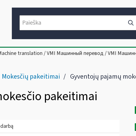
Machine translation / VMI Машинный перевод / VMI Машин
Mokesčių pakeitimai
Gyventojų pajamų mokesčio pakeitimai nuo 
okesčio pakeitimai
 darbą