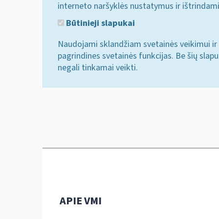
interneto naršyklės nustatymus ir ištrindam
Būtinieji slapukai
Naudojami sklandžiam svetainės veikimui ir 
pagrindines svetainės funkcijas. Be šių slap
negali tinkamai veikti.
APIE VMI