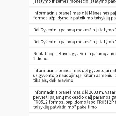
įstatymo ir žemės mokesčio įstatymo pak
Informacinis pranešimas dėl Mėnesinės p
formos užpildymo ir pateikimo taisyklių p
Dėl Gyventojų pajamų mokesčio įstatymo 21
Dėl Gyventojų pajamų mokesčio įstatymo 1
Nuolatinių Lietuvos gyventojų pajamų apm
1 dienos
Informacinis pranešimas dėl gyventojui na
už gyventojo naudojimąsi kitam asmeniui p
tikslais, deklaravimo
Informacinis pranešimas dėl 2003 m. vasar
pervesti pajamų mokesčio dalį paramos gav
FR0512 formos, papildomo lapo FR0512P f
taisyklių patvirtinimo“ pakeitimo