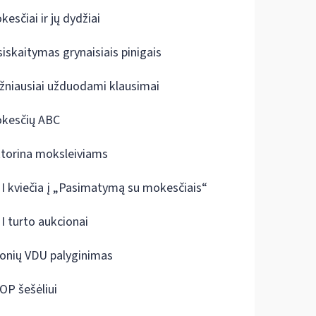
kesčiai ir jų dydžiai
siskaitymas grynaisiais pinigais
žniausiai užduodami klausimai
kesčių ABC
ktorina moksleiviams
I kviečia į „Pasimatymą su mokesčiais“
I turto aukcionai
onių VDU palyginimas
OP šešėliui