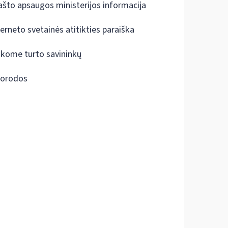
ašto apsaugos ministerijos informacija
terneto svetainės atitikties paraiška
škome turto savininkų
orodos