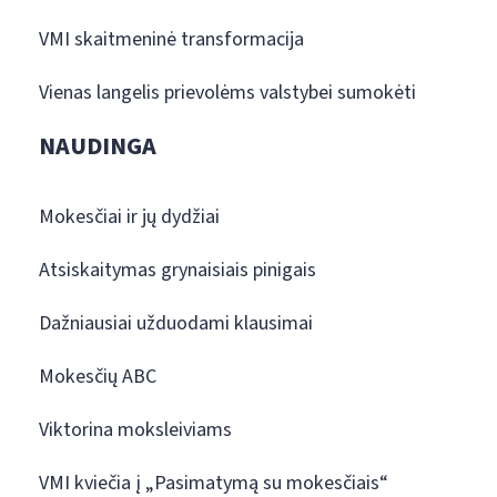
VMI skaitmeninė transformacija
Vienas langelis prievolėms valstybei sumokėti
NAUDINGA
Mokesčiai ir jų dydžiai
Atsiskaitymas grynaisiais pinigais
Dažniausiai užduodami klausimai
Mokesčių ABC
Viktorina moksleiviams
VMI kviečia į „Pasimatymą su mokesčiais“