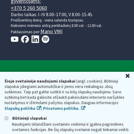
gyventojams:
+370 5 260 5060
Darbo laikas: I-IV 8.00-17.00, V 8.00-15.45.
Prieššventinę dieną - viena valanda trumpiau.
Kiekvieno mėnesio antrą penktadienį 8.00 val. - 12.00 val.
Mano VMI
Paklausimas per
Valstybinė mokesčių inspekcija prie Lietuvos
U
Respublikos finansų ministerijos
Šioje svetainėje naudojami slapukai
(angl. cookies). Būtinieji
slapukai įdiegiami automatiškai ir jiems nėra reikalingas Jūsų
Biudžetinė įstaiga. Juridinio asmens kodas — 188659752,
sutikimas. Taip pat galite sutikti ir su kitų slapukų naudojimu. Savo
adresas: Vasario 16-osios g. 14, 01107 Vilnius, Lietuva, el.paštas:
sutikimą bet kada galėsite atšaukti pakeisdami interneto naršyklės
vmi@vmi.lt
, E. pristatymo dėžutės adresas 188659752
nustatymus ir ištrindami įrašytus slapukus. Daugiau informacijos
Duomenys apie Valstybinę mokesčių inspekciją prie Lietuvos
Slapukų politika
;
Privatumo politika.
Respublikos finansų ministerijos kaupiami ir saugomi Juridinių
asmenų registre
Būtinieji slapukai
Naudojami sklandžiam svetainės veikimui ir įgalina pagrindines
svetainės funkcijas. Be šių slapukų svetainė negali tinkamai veikti.