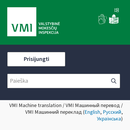
Prisijungti
VMI Machine translation / VMI Машинный перевод /
VMI Машинний переклад (
English
,
Русский
,
Українська
)