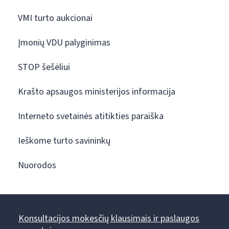
VMI turto aukcionai
Įmonių VDU palyginimas
STOP šešėliui
Krašto apsaugos ministerijos informacija
Interneto svetainės atitikties paraiška
Ieškome turto savininkų
Nuorodos
Konsultacijos mokesčių klausimais ir paslaugos