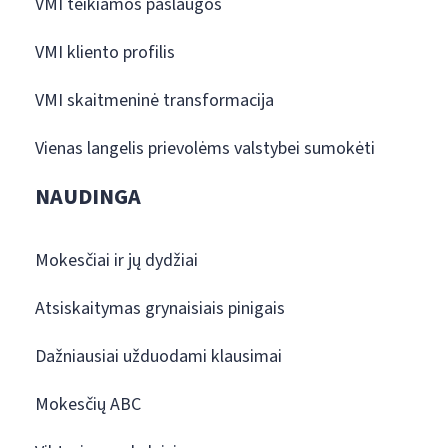
VMI teikiamos paslaugos
VMI kliento profilis
VMI skaitmeninė transformacija
Vienas langelis prievolėms valstybei sumokėti
NAUDINGA
Mokesčiai ir jų dydžiai
Atsiskaitymas grynaisiais pinigais
Dažniausiai užduodami klausimai
Mokesčių ABC