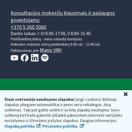
Konsultacijos mokesčių klausimais ir paslaugos
gyventojams:
+370 5 260 5060
Darbo laikas: I-IV 8.00-17.00, V 8.00-15.45.
Prieššventinę dieną - viena valanda trumpiau.
Kiekvieno mėnesio antrą penktadienį 8.00 val. - 12.00 val.
Mano VMI
Paklausimas per
Valstybinė mokesčių inspekcija prie Lietuvos
U
Respublikos finansų ministerijos
Šioje svetainėje naudojami slapukai
(angl. cookies). Būtinieji
slapukai įdiegiami automatiškai ir jiems nėra reikalingas Jūsų
Biudžetinė įstaiga. Juridinio asmens kodas — 188659752,
sutikimas. Taip pat galite sutikti ir su kitų slapukų naudojimu. Savo
adresas: Vasario 16-osios g. 14, 01107 Vilnius, Lietuva, el.paštas:
sutikimą bet kada galėsite atšaukti pakeisdami interneto naršyklės
vmi@vmi.lt
, E. pristatymo dėžutės adresas 188659752
nustatymus ir ištrindami įrašytus slapukus. Daugiau informacijos
Duomenys apie Valstybinę mokesčių inspekciją prie Lietuvos
Slapukų politika
;
Privatumo politika.
Respublikos finansų ministerijos kaupiami ir saugomi Juridinių