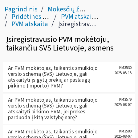
Pagrindinis
Mokesčių žinynas
Pridėtinės vertės mokestis
PVM atskaita ir jos tikslinimas (57-69 str.)
PVM atskaita
Įsiregistravusio PVM mokėtoju, taikančiu SVS Lietuvoje, asmens
Įsiregistravusio PVM mokėtoju,
taikančiu SVS Lietuvoje, asmens
Ar PVM mokėtojas, taikantis smulkiojo
KM3530
verslo schemą (SVS) Lietuvoje, gali
2025-05-15
atskaityti įsigytų prekių ar paslaugų
pirkimo (importo) PVM?
Ar PVM mokėtojas, taikantis smulkiojo
KM3579
verslo schemą (SVS) Lietuvoje, gali
2025-08-07
atskaityti pirkimo PVM, jei prekes
parduoda į kitą valstybę narę?
Ar PVM mokėtojas, taikantis smulkiojo
KM3580
verslo schemą (SVS) Lietuvoje, gali
2025-08-07