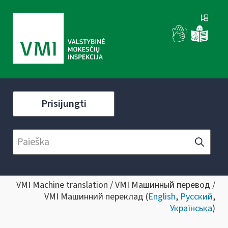
Prisijungti
VMI Machine translation / VMI Машинный перевод /
VMI Машинний переклад (
English
,
Русский
,
Українська
)