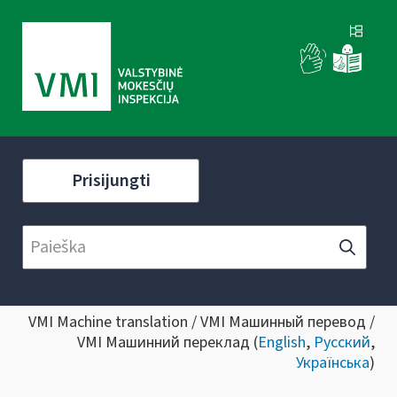
Prisijungti
VMI Machine translation / VMI Машинный перевод /
VMI Машинний переклад (
English
,
Русский
,
Українська
)