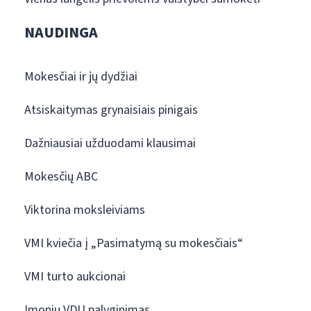
NAUDINGA
Mokesčiai ir jų dydžiai
Atsiskaitymas grynaisiais pinigais
Dažniausiai užduodami klausimai
Mokesčių ABC
Viktorina moksleiviams
VMI kviečia į „Pasimatymą su mokesčiais“
VMI turto aukcionai
Įmonių VDU palyginimas