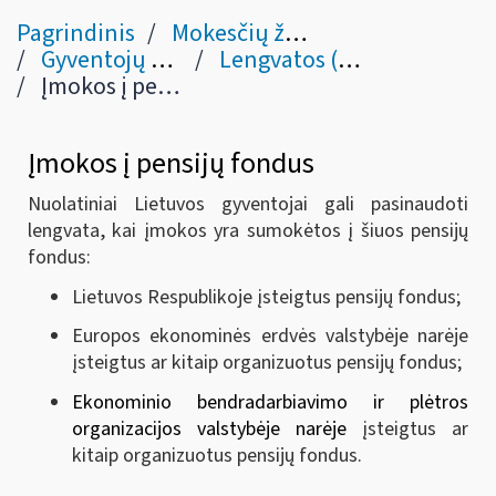
Pagrindinis
Mokesčių žinynas
Gyventojų pajamų mokestis
Lengvatos (išlaidos kurias galima atimti iš pajamų) (21 str.)
Įmokos į pensijų fondus
Įmokos į pensijų fondus
Nuolatiniai Lietuvos gyventojai gali pasinaudoti
lengvata, kai įmokos yra sumokėtos į šiuos pensijų
fondus:
Lietuvos Respublikoje įsteigtus pensijų fondus;
Europos ekonominės erdvės valstybėje narėje
įsteigtus ar kitaip organizuotus pensijų fondus;
Ekonominio bendradarbiavimo ir plėtros
organizacijos valstybėje narėje
įsteigtus ar
kitaip organizuotus pensijų fondus.