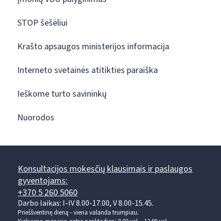
STOP šešėliui
Krašto apsaugos ministerijos informacija
Interneto svetainės atitikties paraiška
Ieškome turto savininkų
Nuorodos
Konsultacijos mokesčių klausimais ir paslaugos
gyventojams:
+370 5 260 5060
Darbo laikas: I-IV 8.00-17.00, V 8.00-15.45.
Prieššventinę dieną - viena valanda trumpiau.