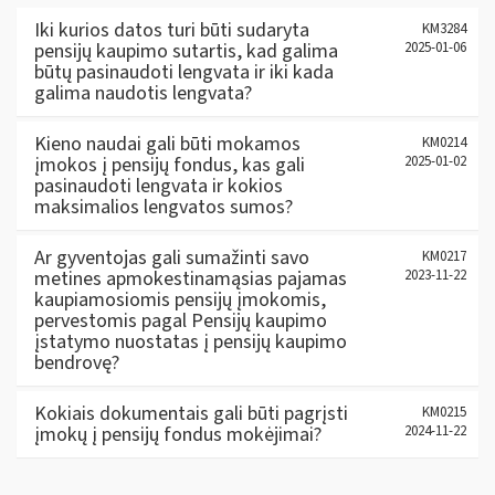
Iki kurios datos turi būti sudaryta
KM3284
pensijų kaupimo sutartis, kad galima
2025-01-06
būtų pasinaudoti lengvata ir iki kada
galima naudotis lengvata?
Kieno naudai gali būti mokamos
KM0214
įmokos į pensijų fondus, kas gali
2025-01-02
pasinaudoti lengvata ir kokios
maksimalios lengvatos sumos?
Ar gyventojas gali sumažinti savo
KM0217
metines apmokestinamąsias pajamas
2023-11-22
kaupiamosiomis pensijų įmokomis,
pervestomis pagal Pensijų kaupimo
įstatymo nuostatas į pensijų kaupimo
bendrovę?
Kokiais dokumentais gali būti pagrįsti
KM0215
įmokų į pensijų fondus mokėjimai?
2024-11-22