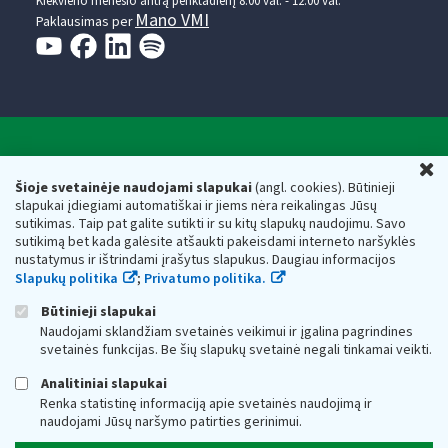
Kiekvieno mėnesio antrą penktadienį 8.00 val. - 12.00 val.
Mano VMI
Paklausimas per
Valstybinė mokesčių inspekcija prie Lietuvos
U
Respublikos finansų ministerijos
Šioje svetainėje naudojami slapukai
(angl. cookies). Būtinieji
slapukai įdiegiami automatiškai ir jiems nėra reikalingas Jūsų
Biudžetinė įstaiga. Juridinio asmens kodas — 188659752,
sutikimas. Taip pat galite sutikti ir su kitų slapukų naudojimu. Savo
adresas: Vasario 16-osios g. 14, 01107 Vilnius, Lietuva, el.paštas:
sutikimą bet kada galėsite atšaukti pakeisdami interneto naršyklės
vmi@vmi.lt
, E. pristatymo dėžutės adresas 188659752
nustatymus ir ištrindami įrašytus slapukus. Daugiau informacijos
Duomenys apie Valstybinę mokesčių inspekciją prie Lietuvos
Slapukų politika
;
Privatumo politika.
Respublikos finansų ministerijos kaupiami ir saugomi Juridinių
asmenų registre
Būtinieji slapukai
Naudojami sklandžiam svetainės veikimui ir įgalina pagrindines
svetainės funkcijas. Be šių slapukų svetainė negali tinkamai veikti.
Analitiniai slapukai
Renka statistinę informaciją apie svetainės naudojimą ir
naudojami Jūsų naršymo patirties gerinimui.