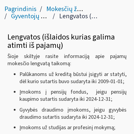
Pagrindinis
Mokesčių žinynas
Gyventojų pajamų mokestis
Lengvatos (išlaidos kurias galima atimti iš pajamų) (21 str.)
Lengvatos (išlaidos kurias galima
atimti iš pajamų)
Šioje skiltyje rasite informaciją apie pajamų
mokesčio lengvatą taikomą:
Palūkanoms už kreditą būstui įsigyti ar statyti,
dėl kurio sutartis buvo sudaryta iki 2009-01-01;
Įmokoms į pensijų fondus, jeigu pensijų
kaupimo sutartis sudaryta iki 2024-12-31;
Gyvybės draudimo įmokoms, jeigu gyvybės
draudimo sutartis sudaryta iki 2024-12-31;
Įmokoms už studijas ar profesinį mokymą;