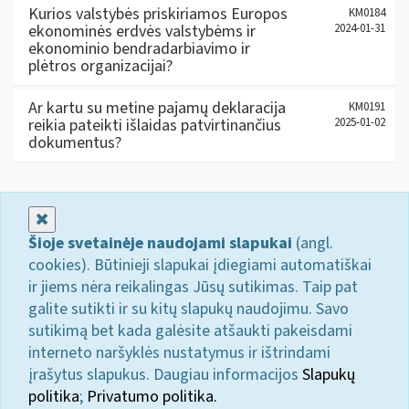
Kurios valstybės priskiriamos Europos
KM0184
ekonominės erdvės valstybėms ir
2024-01-31
ekonominio bendradarbiavimo ir
plėtros organizacijai?
Ar kartu su metine pajamų deklaracija
KM0191
reikia pateikti išlaidas patvirtinančius
2025-01-02
dokumentus?
Uždaryti
Šioje svetainėje naudojami slapukai
(angl.
cookies). Būtinieji slapukai įdiegiami automatiškai
ir jiems nėra reikalingas Jūsų sutikimas. Taip pat
galite sutikti ir su kitų slapukų naudojimu. Savo
sutikimą bet kada galėsite atšaukti pakeisdami
interneto naršyklės nustatymus ir ištrindami
įrašytus slapukus. Daugiau informacijos
Slapukų
politika
;
Privatumo politika.