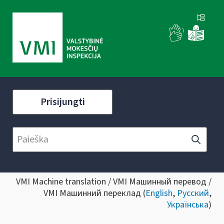
Prisijungti
VMI Machine translation / VMI Машинный перевод /
VMI Машинний переклад (
English
,
Русский
,
Українська
)