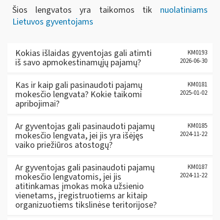
Šios lengvatos yra taikomos tik
nuolatiniams
Lietuvos gyventojams
Kokias išlaidas gyventojas gali atimti
KM0193
iš savo apmokestinamųjų pajamų?
2026-06-30
Kas ir kaip gali pasinaudoti pajamų
KM0181
mokesčio lengvata? Kokie taikomi
2025-01-02
apribojimai?
Ar gyventojas gali pasinaudoti pajamų
KM0185
mokesčio lengvata, jei jis yra išėjęs
2024-11-22
vaiko priežiūros atostogų?
Ar gyventojas gali pasinaudoti pajamų
KM0187
mokesčio lengvatomis, jei jis
2024-11-22
atitinkamas įmokas moka užsienio
vienetams, įregistruotiems ar kitaip
organizuotiems tikslinėse teritorijose?