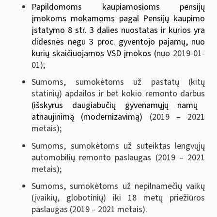
Papildomoms kaupiamosioms pensijų
įmokoms mokamoms pagal Pensijų kaupimo
įstatymo 8 str. 3 dalies nuostatas ir kurios yra
didesnės negu 3 proc. gyventojo pajamų, nuo
kurių skaičiuojamos VSD įmokos (
nuo 2019-01-
01)
;
Sumoms, sumokėtoms už pastatų (kitų
statinių) apdailos ir bet kokio remonto darbus
(išskyrus daugiabučių gyvenamųjų namų
atnaujinimą (modernizavimą)
(2019 – 2021
metais);
Sumoms, sumokėtoms už suteiktas lengvųjų
automobilių remonto paslaugas (2019 – 2021
metais);
Sumoms, sumokėtoms už nepilnamečių vaikų
(įvaikių, globotinių) iki 18 metų priežiūros
paslaugas (2019 – 2021 metais).