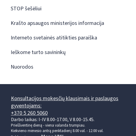
STOP šešėliui
Krašto apsaugos ministerijos informacija
Interneto svetainės atitikties paraiška
Ieškome turto savininkų
Nuorodos
Konsultacijos mokesčių klausimais ir paslaugos
gyventojams:
+370 5 260 5060
Darbo laikas: I-IV 8.00-17.00, V 8.00-15.45.
Prieššventinę dieną - viena valanda trumpiau.
Kiekvieno mėnesio antrą penktadienį 8.00 val. - 12.00 val.