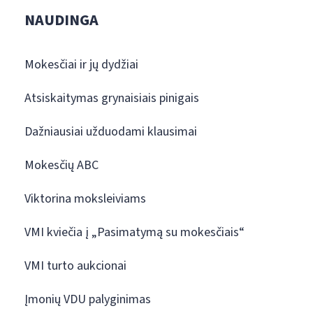
NAUDINGA
Mokesčiai ir jų dydžiai
Atsiskaitymas grynaisiais pinigais
Dažniausiai užduodami klausimai
Mokesčių ABC
Viktorina moksleiviams
VMI kviečia į „Pasimatymą su mokesčiais“
VMI turto aukcionai
Įmonių VDU palyginimas