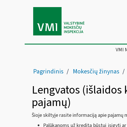
VMI 
Pagrindinis
Mokesčių žinynas
Lengvatos (išlaidos 
pajamų)
Šioje skiltyje rasite informaciją apie pajam
Palūkanoms už kreditą būstui įsigyti ar 