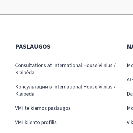
PASLAUGOS
N
Consultations at International House Vilnius /
Mo
Klaipėda
At
Консультации в International House Vilnius /
Klaipėda
Da
VMI teikiamos paslaugos
Mo
VMI kliento profilis
Vi