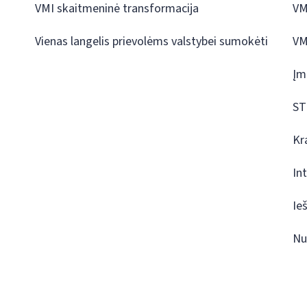
VMI skaitmeninė transformacija
VM
Vienas langelis prievolėms valstybei sumokėti
VM
Įm
ST
Kr
In
Ie
Nu