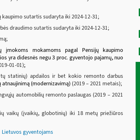
 kaupimo sutartis sudaryta iki 2024-12-31;
ės draudimo sutartis sudaryta iki 2024-12-31;
mą;
ijų įmokoms mokamoms pagal Pensijų kaupimo
urios yra didesnės negu 3 proc. gyventojo pajamų, nuo
019-01-01)
;
 statinių) apdailos ir bet kokio remonto darbus
ų atnaujinimą (modernizavimą)
(2019 – 2021 metais);
gvųjų automobilių remonto paslaugas (2019 – 2021
aikų (įvaikių, globotinių) iki 18 metų priežiūros
s Lietuvos gyventojams