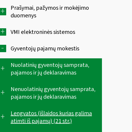
Prašymai, pažymos ir mokėjimo
+
duomenys
+
VMI elektroninės sistemos
-
Gyventojų pajamų mokestis
Nuolatinių gyventojų samprata,
+
pajamos ir jų deklaravimas
Nenuolatinių gyventojų samprata,
+
pajamos ir jų deklaravimas
Lengvatos (išlaidos kurias galima
+
atimti iš pajamų) (21 str.)