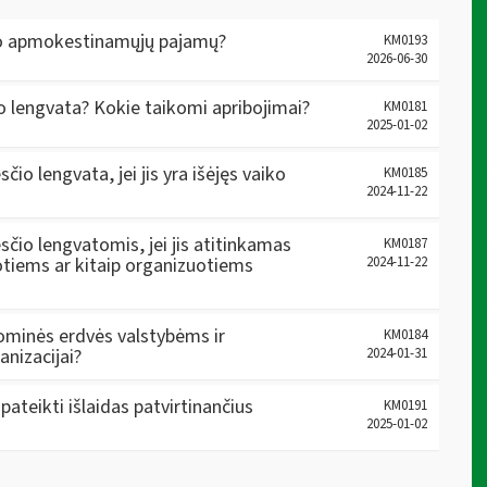
savo apmokestinamųjų pajamų?
KM0193
2026-06-30
o lengvata? Kokie taikomi apribojimai?
KM0181
2025-01-02
o lengvata, jei jis yra išėjęs vaiko
KM0185
2024-11-22
čio lengvatomis, jei jis atitinkamas
KM0187
tiems ar kitaip organizuotiems
2024-11-22
ominės erdvės valstybėms ir
KM0184
nizacijai?
2024-01-31
pateikti išlaidas patvirtinančius
KM0191
2025-01-02