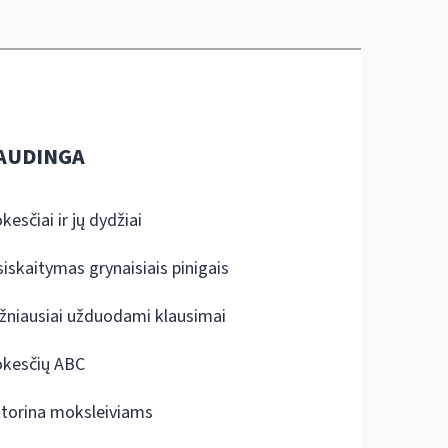
AUDINGA
kesčiai ir jų dydžiai
siskaitymas grynaisiais pinigais
žniausiai užduodami klausimai
kesčių ABC
ktorina moksleiviams