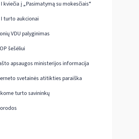
I kviečia į „Pasimatymą su mokesčiais“
I turto aukcionai
onių VDU palyginimas
OP šešėliui
ašto apsaugos ministerijos informacija
terneto svetainės atitikties paraiška
škome turto savininkų
orodos