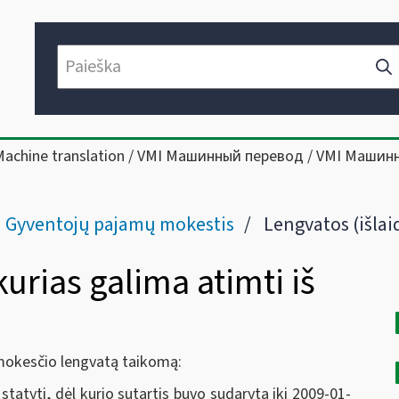
Machine translation / VMI Машинный перевод / VMI Машин
Gyventojų pajamų mokestis
Lengvatos (išlaidos kurias galima at
kurias galima atimti iš
ų mokesčio lengvatą taikomą:
statyti, dėl kurio sutartis buvo sudaryta iki 2009-01-