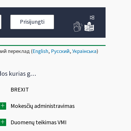
Prisijungti
ний переклад (
English
,
Русский
,
Українська
)
imti iš pajamų) (21 str.)
BREXIT
+
Mokesčių administravimas
+
Duomenų teikimas VMI