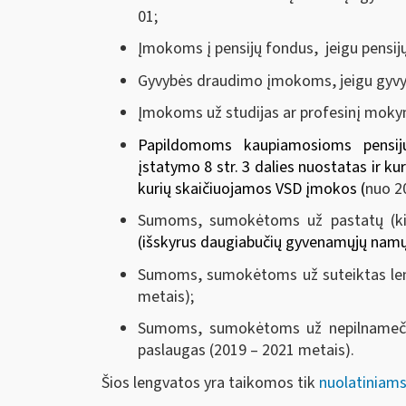
01;
Įmokoms į pensijų fondus, jeigu pensijų
Gyvybės draudimo įmokoms, jeigu gyvyb
Įmokoms už studijas ar profesinį moky
Papildomoms kaupiamosioms pens
įstatymo 8 str. 3 dalies nuostatas ir k
kurių skaičiuojamos VSD įmokos (
nuo 2
Sumoms, sumokėtoms už pastatų (kitų
(išskyrus daugiabučių gyvenamųjų nam
Sumoms, sumokėtoms už suteiktas len
metais);
Sumoms, sumokėtoms už nepilnamečių v
paslaugas (2019 – 2021 metais).
Šios lengvatos yra taikomos tik
nuolatiniam