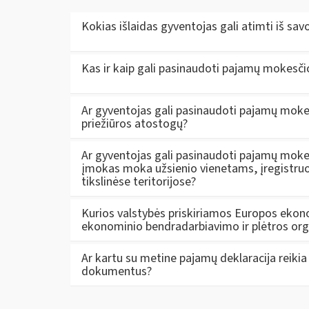
Kokias išlaidas gyventojas gali atimti iš 
Kas ir kaip gali pasinaudoti pajamų mokesči
Ar gyventojas gali pasinaudoti pajamų mokesči
priežiūros atostogų?
Ar gyventojas gali pasinaudoti pajamų mokes
įmokas moka užsienio vienetams, įregistruo
tikslinėse teritorijose?
Kurios valstybės priskiriamos Europos ekon
ekonominio bendradarbiavimo ir plėtros orga
Ar kartu su metine pajamų deklaracija reikia 
dokumentus?