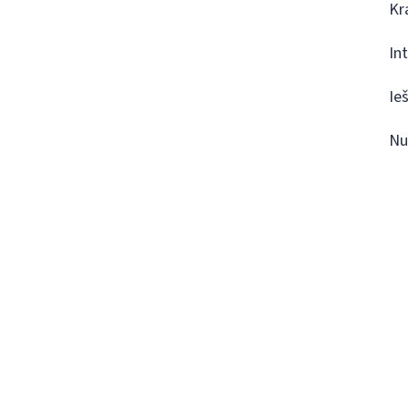
Kr
In
Ie
Nu