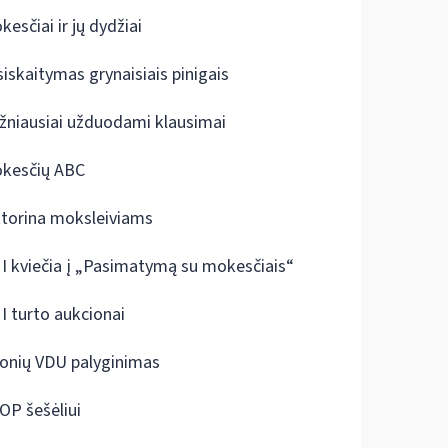
kesčiai ir jų dydžiai
siskaitymas grynaisiais pinigais
žniausiai užduodami klausimai
kesčių ABC
ktorina moksleiviams
I kviečia į „Pasimatymą su mokesčiais“
I turto aukcionai
onių VDU palyginimas
OP šešėliui