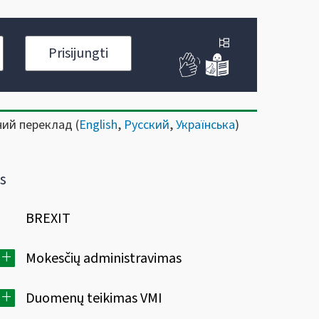
Prisijungti
ний переклад (
English
,
Русский
,
Українська
)
s
BREXIT
+
Mokesčių administravimas
+
Duomenų teikimas VMI