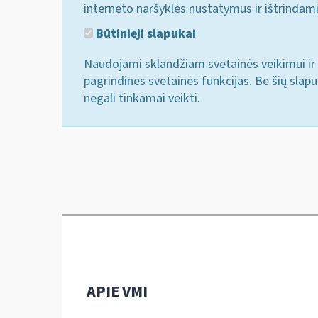
interneto naršyklės nustatymus ir ištrindam
Būtinieji slapukai
Naudojami sklandžiam svetainės veikimui ir 
pagrindines svetainės funkcijas. Be šių slap
negali tinkamai veikti.
APIE VMI