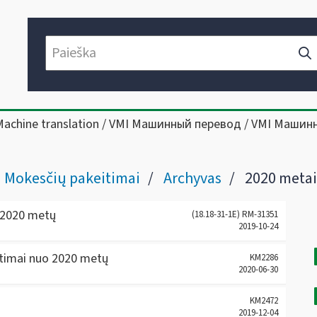
Machine translation / VMI Машинный перевод / VMI Машин
Mokesčių pakeitimai
Archyvas
2020 metai
o 2020 metų
(18.18-31-1E) RM-31351
2019-10-24
timai nuo 2020 metų
KM2286
2020-06-30
KM2472
2019-12-04