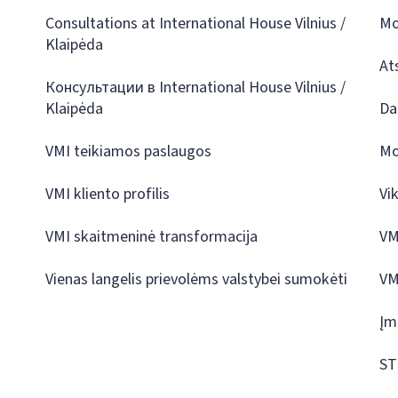
Consultations at International House Vilnius /
Mo
Klaipėda
At
Консультации в International House Vilnius /
Klaipėda
Da
VMI teikiamos paslaugos
Mo
VMI kliento profilis
Vi
VMI skaitmeninė transformacija
VM
Vienas langelis prievolėms valstybei sumokėti
VM
Įm
ST