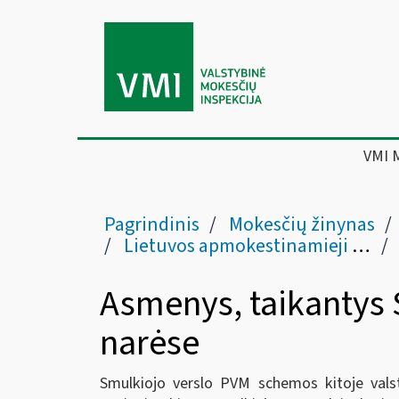
VMI 
Pagrindinis
Mokesčių žinynas
Lietuvos apmokestinamieji asmenys
Asmenys, taikantys 
narėse
Smulkiojo verslo PVM schemos kitoje valst