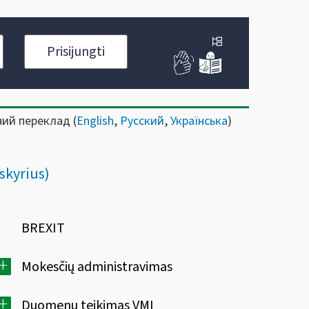
Prisijungti
ний переклад (
English
,
Русский
,
Українська
)
skyrius)
BREXIT
+
Mokesčių administravimas
+
Duomenų teikimas VMI