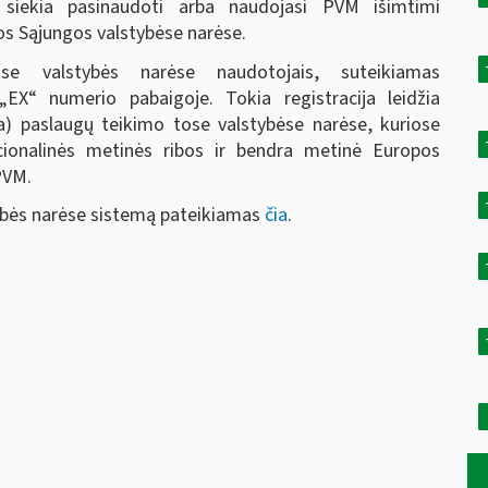
s siekia pasinaudoti arba naudojasi PVM išimtimi
s Sąjungos valstybėse narėse.
ose valstybės narėse naudotojais, suteikiamas
EX“ numerio pabaigoje. Tokia registracija leidžia
a) paslaugų teikimo tose valstybėse narėse, kuriose
cionalinės metinės ribos ir bendra metinė Europos
PVM.
tybės narėse sistemą pateikiamas
čia
.