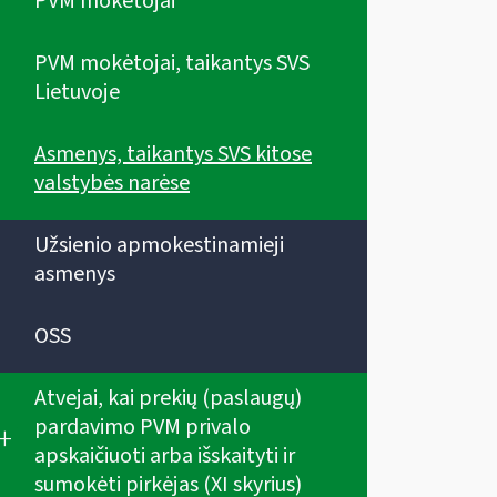
PVM mokėtojai
PVM mokėtojai, taikantys SVS
Lietuvoje
Asmenys, taikantys SVS kitose
valstybės narėse
Užsienio apmokestinamieji
asmenys
OSS
Atvejai, kai prekių (paslaugų)
pardavimo PVM privalo
+
apskaičiuoti arba išskaityti ir
sumokėti pirkėjas (XI skyrius)