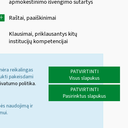
apmokestinimo išvengimo sutartys
+
Raštai, paaiškinimai
Klausimai, priklausantys kitų
institucijų kompetencijai
 nėra reikalingas
PATVIRTINTI
aukti pakeisdami
Visus slapukus
ivatumo politika.
PATVIRTINTI
Pasirinktus slapukus
nės naudojimą ir
mui.