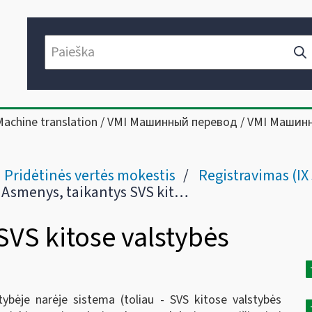
Machine translation / VMI Машинный перевод / VMI Машин
Pridėtinės vertės mokestis
Registravimas (IX 
Asmenys, taikantys SVS kitose valstybės narėse
SVS kitose valstybės
ybėje narėje sistema (toliau - SVS kitose valstybės