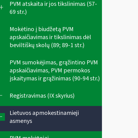
PVM atskaita ir jos tikslinimas (57-
+
69 str.)
Mokėtino į biudžetą PVM
apskaičiavimas ir tikslinimas dėl
beviltiškų skolų (89; 89-1 str.)
PVM sumokėjimas, grąžintino PVM
apskaičiavimas, PVM permokos
įskaitymas ir grąžinimas (90-94 str.)
-
Registravimas (IX skyrius)
Lietuvos apmokestinamieji
-
asmenys