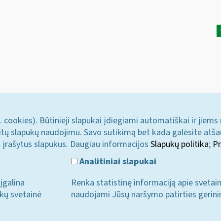
. cookies). Būtinieji slapukai įdiegiami automatiškai ir jiems
u kitų slapukų naudojimu. Savo sutikimą bet kada galėsite atš
i įrašytus slapukus. Daugiau informacijos
Slapukų politika
;
Pr
Analitiniai slapukai
įgalina
Renka statistinę informaciją apie svetai
ukų svetainė
naudojami Jūsų naršymo patirties gerini