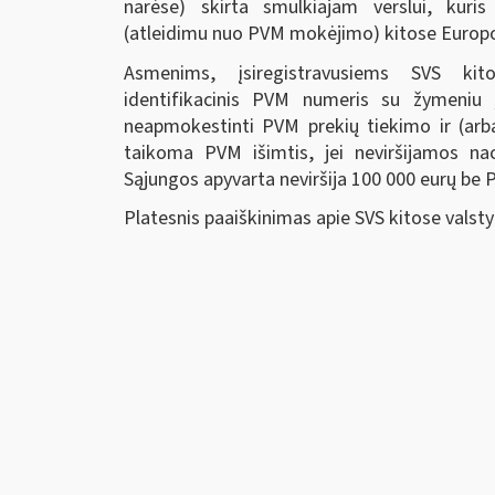
narėse) skirta smulkiajam verslui, kuri
(atleidimu nuo PVM mokėjimo) kitose Europo
Asmenims, įsiregistravusiems SVS kit
identifikacinis PVM numeris su žymeniu „
neapmokestinti PVM prekių tiekimo ir (arb
taikoma PVM išimtis, jei neviršijamos na
Sąjungos apyvarta neviršija 100 000 eurų be 
Platesnis paaiškinimas apie SVS kitose vals