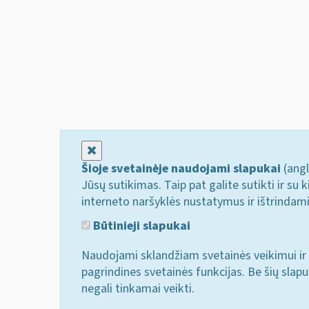
Uždaryti
Šioje svetainėje naudojami slapukai
(angl
Jūsų sutikimas. Taip pat galite sutikti ir s
interneto naršyklės nustatymus ir ištrindam
Būtinieji slapukai
Naudojami sklandžiam svetainės veikimui ir 
pagrindines svetainės funkcijas. Be šių slap
negali tinkamai veikti.