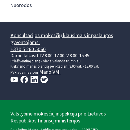
Nuorodos
Konsultacijos mokesčių klausimais ir paslaugos
gyventojams:
+370 5 260 5060
Darbo laikas: I-IV 8.00-17.00, V 8.00-15.45.
Prieššventinę dieną - viena valanda trumpiau.
Kiekvieno mėnesio antrą penktadienį 8.00 val. - 12.00 val.
Mano VMI
Paklausimas per
Valstybinė mokesčių inspekcija prie Lietuvos
Respublikos finansų ministerijos