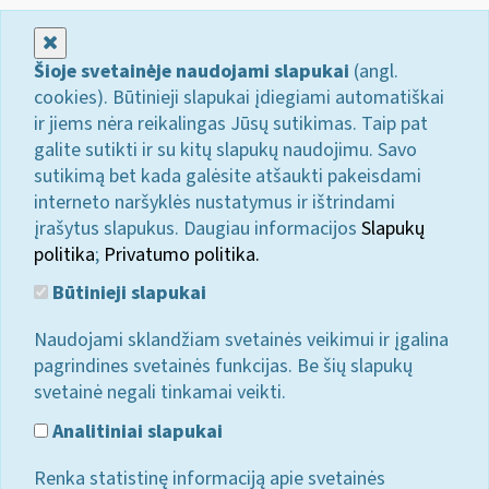
Uždaryti
Šioje svetainėje naudojami slapukai
(angl.
cookies). Būtinieji slapukai įdiegiami automatiškai
ir jiems nėra reikalingas Jūsų sutikimas. Taip pat
galite sutikti ir su kitų slapukų naudojimu. Savo
sutikimą bet kada galėsite atšaukti pakeisdami
interneto naršyklės nustatymus ir ištrindami
įrašytus slapukus. Daugiau informacijos
Slapukų
politika
;
Privatumo politika.
Būtinieji slapukai
Naudojami sklandžiam svetainės veikimui ir įgalina
pagrindines svetainės funkcijas. Be šių slapukų
svetainė negali tinkamai veikti.
Analitiniai slapukai
Renka statistinę informaciją apie svetainės