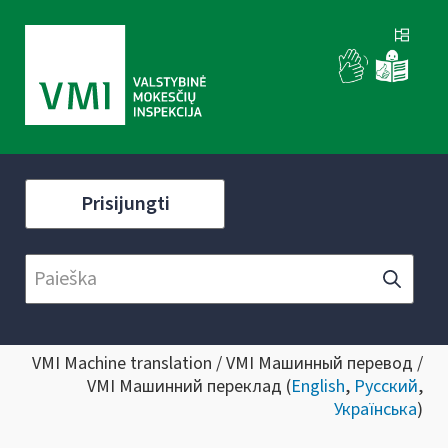
Prisijungti
VMI Machine translation / VMI Машинный перевод /
VMI Машинний переклад (
English
,
Русский
,
Українська
)