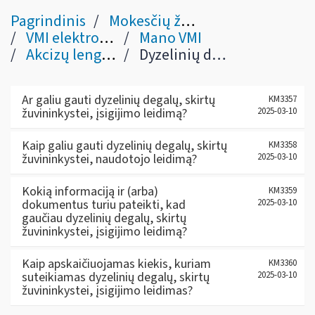
Pagrindinis
Mokesčių žinynas
VMI elektroninės sistemos
Mano VMI
Akcizų lengvatos
Dyzelinių degalų, skirtų žuvininkystei, įsigijimo leidimas
Ar galiu gauti dyzelinių degalų, skirtų
KM3357
žuvininkystei, įsigijimo leidimą?
2025-03-10
Kaip galiu gauti dyzelinių degalų, skirtų
KM3358
žuvininkystei, naudotojo leidimą?
2025-03-10
Kokią informaciją ir (arba)
KM3359
dokumentus turiu pateikti, kad
2025-03-10
gaučiau dyzelinių degalų, skirtų
žuvininkystei, įsigijimo leidimą?
Kaip apskaičiuojamas kiekis, kuriam
KM3360
suteikiamas dyzelinių degalų, skirtų
2025-03-10
žuvininkystei, įsigijimo leidimas?