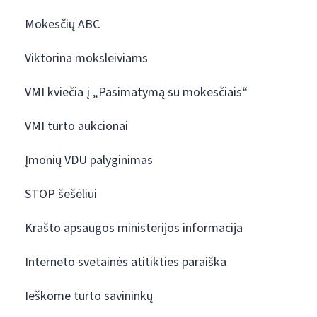
Mokesčių ABC
Viktorina moksleiviams
VMI kviečia į „Pasimatymą su mokesčiais“
VMI turto aukcionai
Įmonių VDU palyginimas
STOP šešėliui
Krašto apsaugos ministerijos informacija
Interneto svetainės atitikties paraiška
Ieškome turto savininkų