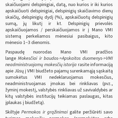
skaičiuojami delspinigiai, datą, nuo kurios ir iki kurios
apskaičiuoti delspinigiai, delspinigių skaičiavimo dienų
skaičių, delspinigių dydį (%), apskaičiuotų delspinigių
sumą, jų likutį ir kt.
Delspinigių prievolės
apskaičiuojamos / perskaičiuojamos ir į Mano VMI
sistemą perkeliamos mėnesiui pasibaigus, kito
mėnesio 1−3 dienomis.
Paspaudę nuorodas Mano VMI pradžios
lange
Mokesčiai ir baudos->Apskaitos duomenys->
VMI
neadministruojamų mokesčių istorija
rasite informaciją
apie Jūsų į VMI biudžeto pajamų surenkamąją sąskaitą
sumokėtus VMI nedeklaruojamus mokesčius,
neadministruojamas įmokas bei rinkliavas (pvz.,
žyminį mokestį, valstybės rinkliavas už savivaldybės ar
kitų valstybės institucijų teikiamas paslaugas, kitas
įplaukas į biudžetą).
Skiltyje
Permokos
ir grąžinimai
galite peržiūrėti savo