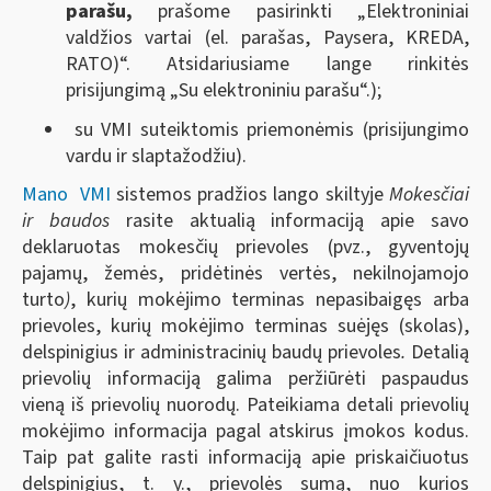
parašu,
prašome pasirinkti „Elektroniniai
valdžios vartai (el. parašas, Paysera, KREDA,
RATO)“. Atsidariusiame lange rinkitės
prisijungimą „Su elektroniniu parašu“.
);
su VMI suteiktomis priemonėmis (prisijungimo
vardu ir slaptažodžiu).
Mano VMI
sistemos pradžios lango skiltyje
Mokesčiai
ir baudos
rasite aktualią informaciją apie savo
deklaruotas mokesčių prievoles (pvz., gyventojų
pajamų, žemės, pridėtinės vertės, nekilnojamojo
turto
)
, kurių mokėjimo terminas nepasibaigęs arba
prievoles, kurių mokėjimo terminas suėjęs (skolas),
delspinigius ir administracinių baudų prievoles
.
Detalią
prievolių informaciją galima peržiūrėti paspaudus
vieną iš prievolių nuorodų. Pateikiama detali prievolių
mokėjimo informacija pagal atskirus įmokos kodus.
Taip pat galite rasti informaciją apie priskaičiuotus
delspinigius, t. y.,
prievolės sumą, nuo kurios