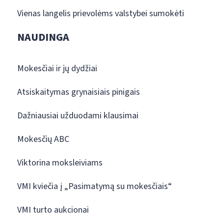
Vienas langelis prievolėms valstybei sumokėti
NAUDINGA
Mokesčiai ir jų dydžiai
Atsiskaitymas grynaisiais pinigais
Dažniausiai užduodami klausimai
Mokesčių ABC
Viktorina moksleiviams
VMI kviečia į „Pasimatymą su mokesčiais“
VMI turto aukcionai