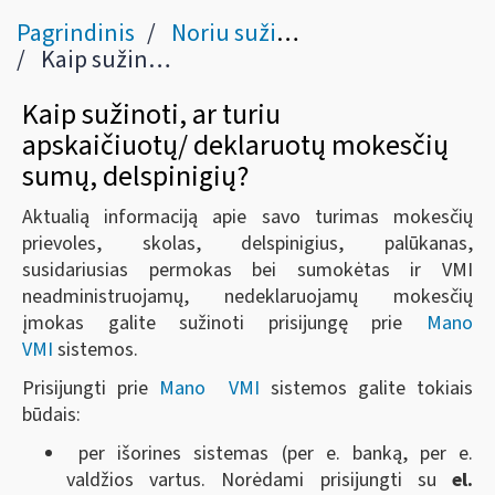
Pagrindinis
Noriu sužinoti apie savo mokesčius, baudas ir permokas
Kaip sužinoti, ar turiu mokesčių prievolių, skolų?
Kaip sužinoti, ar turiu
apskaičiuotų/ deklaruotų mokesčių
sumų, delspinigių?
Aktualią informaciją apie savo turimas mokesčių
prievoles, skolas, delspinigius, palūkanas,
susidariusias permokas bei sumokėtas ir VMI
neadministruojamų, nedeklaruojamų mokesčių
įmokas galite sužinoti prisijungę prie
Mano
VMI
sistemos.
Prisijungti prie
Mano VMI
sistemos galite tokiais
būdais:
per išorines sistemas (per e. banką, per e.
valdžios vartus.
Norėdami prisijungti su
el.