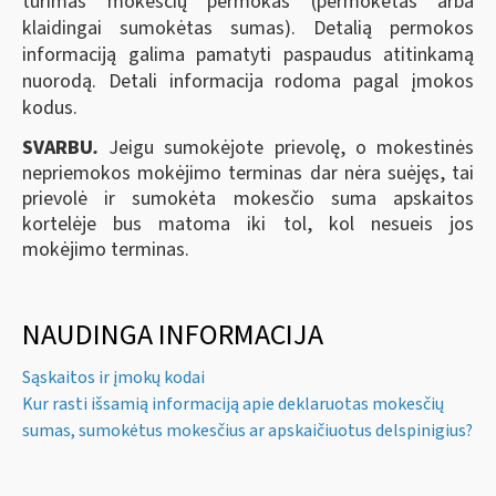
turimas mokesčių permokas (permokėtas arba
klaidingai sumokėtas sumas). Detalią permokos
informaciją galima pamatyti paspaudus atitinkamą
nuorodą. Detali informacija rodoma pagal įmokos
kodus.
SVARBU
.
Jeigu sumokėjote prievolę, o mokestinės
nepriemokos mokėjimo terminas dar nėra suėjęs, tai
prievolė ir sumokėta mokesčio suma apskaitos
kortelėje bus matoma iki tol, kol nesueis jos
mokėjimo terminas.
NAUDINGA INFORMACIJA
Sąskaitos ir įmokų kodai
Kur rasti išsamią informaciją apie deklaruotas mokesčių
sumas, sumokėtus mokesčius ar apskaičiuotus delspinigius?