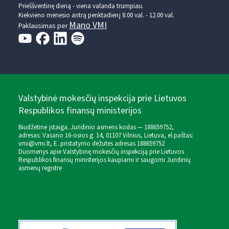
Prieššventinę dieną - viena valanda trumpiau.
Kiekvieno mėnesio antrą penktadienį 8.00 val. - 12.00 val.
Mano VMI
Paklausimas per
Valstybinė mokesčių inspekcija prie Lietuvos
Respublikos finansų ministerijos
Biudžetinė įstaiga. Juridinio asmens kodas — 188659752,
adresas: Vasario 16-osios g. 14, 01107 Vilnius, Lietuva, el.paštas:
vmi@vmi.lt
, E. pristatymo dėžutės adresas 188659752
Duomenys apie Valstybinę mokesčių inspekciją prie Lietuvos
Respublikos finansų ministerijos kaupiami ir saugomi Juridinių
asmenų registre