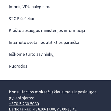
Įmonių VDU palyginimas
STOP šešėliui
Krašto apsaugos ministerijos informacija
Interneto svetainės atitikties paraiška
Ieškome turto savininkų
Nuorodos
Konsultacijos mokesčių klausimais ir paslaugos
gyventojams:
+370 5 260 5060
Darbo laikas: I-IV 8.00-17.00, V 8.00-15.45.