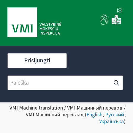
Prisijungti
VMI Machine translation / VMI Машинный перевод /
VMI Машинний переклад (
English
,
Русский
,
Українська
)