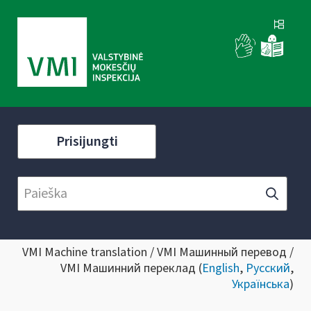
Prisijungti
VMI Machine translation / VMI Машинный перевод /
VMI Машинний переклад (
English
,
Русский
,
Українська
)