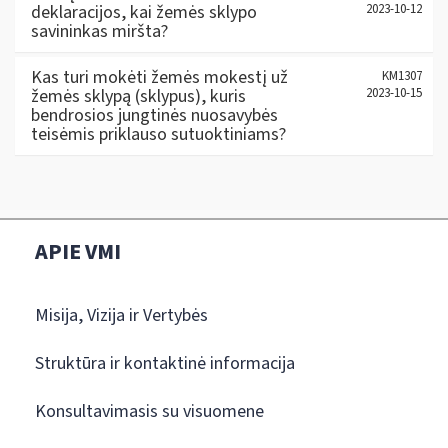
deklaracijos, kai žemės sklypo
2023-10-12
savininkas miršta?
Kas turi mokėti žemės mokestį už
KM1307
žemės sklypą (sklypus), kuris
2023-10-15
bendrosios jungtinės nuosavybės
teisėmis priklauso sutuoktiniams?
APIE VMI
Misija, Vizija ir Vertybės
Struktūra ir kontaktinė informacija
Konsultavimasis su visuomene