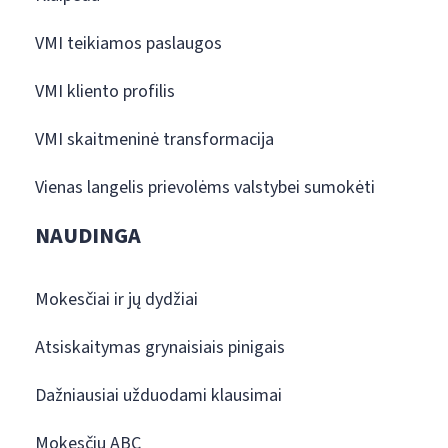
VMI teikiamos paslaugos
VMI kliento profilis
VMI skaitmeninė transformacija
Vienas langelis prievolėms valstybei sumokėti
NAUDINGA
Mokesčiai ir jų dydžiai
Atsiskaitymas grynaisiais pinigais
Dažniausiai užduodami klausimai
Mokesčių ABC