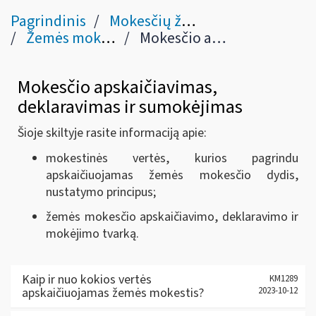
Pagrindinis
Mokesčių žinynas
Žemės mokestis
Mokesčio apskaičiavimas, deklaravimas ir mokėjimas (9-13 str.)
Mokesčio apskaičiavimas,
deklaravimas ir sumokėjimas
Šioje skiltyje rasite informaciją apie:
mokestinės vertės, kurios pagrindu
apskaičiuojamas žemės mokesčio dydis,
nustatymo principus;
žemės mokesčio apskaičiavimo, deklaravimo ir
mokėjimo tvarką.
Kaip ir nuo kokios vertės
KM1289
apskaičiuojamas žemės mokestis?
2023-10-12