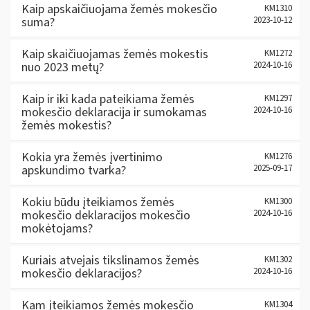
Kaip apskaičiuojama žemės mokesčio
KM1310
suma?
2023-10-12
Kaip skaičiuojamas žemės mokestis
KM1272
nuo 2023 metų?
2024-10-16
Kaip ir iki kada pateikiama žemės
KM1297
mokesčio deklaracija ir sumokamas
2024-10-16
žemės mokestis?
Kokia yra žemės įvertinimo
KM1276
apskundimo tvarka?
2025-09-17
Kokiu būdu įteikiamos žemės
KM1300
mokesčio deklaracijos mokesčio
2024-10-16
mokėtojams?
Kuriais atvejais tikslinamos žemės
KM1302
mokesčio deklaracijos?
2024-10-16
Kam įteikiamos žemės mokesčio
KM1304