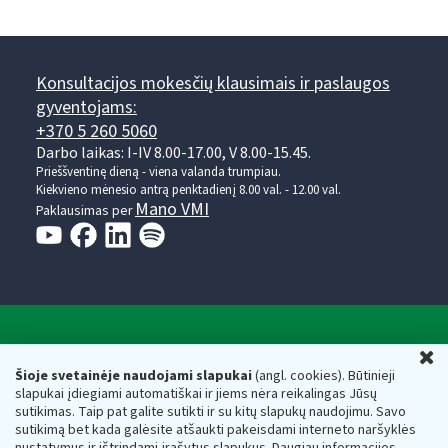
Konsultacijos mokesčių klausimais ir paslaugos
gyventojams:
+370 5 260 5060
Darbo laikas: I-IV 8.00-17.00, V 8.00-15.45.
Prieššventinę dieną - viena valanda trumpiau.
Kiekvieno mėnesio antrą penktadienį 8.00 val. - 12.00 val.
Mano VMI
Paklausimas per
Valstybinė mokesčių inspekcija prie Lietuvos
U
Respublikos finansų ministerijos
Šioje svetainėje naudojami slapukai
(angl. cookies). Būtinieji
slapukai įdiegiami automatiškai ir jiems nėra reikalingas Jūsų
Biudžetinė įstaiga. Juridinio asmens kodas — 188659752,
sutikimas. Taip pat galite sutikti ir su kitų slapukų naudojimu. Savo
adresas: Vasario 16-osios g. 14, 01107 Vilnius, Lietuva, el.paštas:
sutikimą bet kada galėsite atšaukti pakeisdami interneto naršyklės
vmi@vmi.lt
, E. pristatymo dėžutės adresas 188659752
nustatymus ir ištrindami įrašytus slapukus. Daugiau informacijos