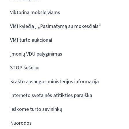
Viktorina moksleiviams
VMI kviečia į „Pasimatymą su mokesčiais“
VMI turto aukcionai
Įmonių VDU palyginimas
STOP šešėliui
Krašto apsaugos ministerijos informacija
Interneto svetainės atitikties paraiška
Ieškome turto savininkų
Nuorodos