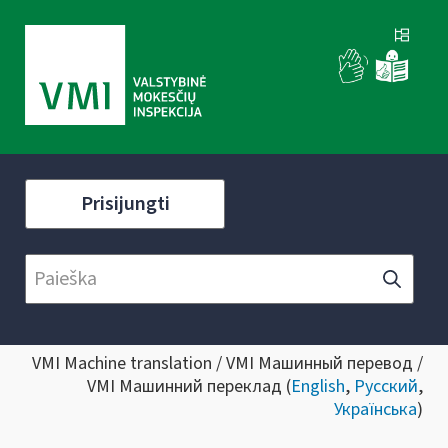
Prisijungti
VMI Machine translation / VMI Машинный перевод /
VMI Машинний переклад (
English
,
Русский
,
Українська
)