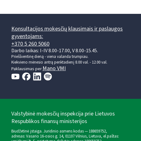
Konsultacijos mokesčių klausimais ir paslaugos
gyventojams:
+370 5 260 5060
Darbo laikas: I-IV 8.00-17.00, V 8.00-15.45.
Prieššventinę dieną - viena valanda trumpiau.
Kiekvieno mėnesio antrą penktadienį 8.00 val. - 12.00 val.
Mano VMI
Paklausimas per
Valstybinė mokesčių inspekcija prie Lietuvos
Respublikos finansų ministerijos
Biudžetinė įstaiga. Juridinio asmens kodas — 188659752,
adresas: Vasario 16-osios g. 14, 01107 Vilnius, Lietuva, el.paštas: