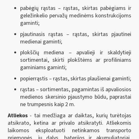
pabėgių rąstas – rąstas, skirtas pabėgiams ir
geležinkelio pervažų medinėms konstrukcijoms
gaminti;
pjautinasis rąstas – rąstas, skirtas pjautinei
medienai gaminti;
plokščių mediena – apvalieji ir skaldytieji
sortimentai, skirti plokštėms ar profiliniams
gaminiams gaminti;
popierrąstis – rąstas, skirtas plaušienai gaminti;
rąstas – sortimentas, pagamintas iš apvaliosios
medienos skersinio pjaustymo būdu, paprastai
ne trumpesnis kaip 2 m.
Atliekos
- tai medžiaga ar daiktas, kurių turėtojas
atsikrato, ketina ar privalo atsikratyti. Atliekomis
laikomos eksploatuoti netinkamos transporto
priemonės, jų dalys, baterijos ir akumuliatoriai,