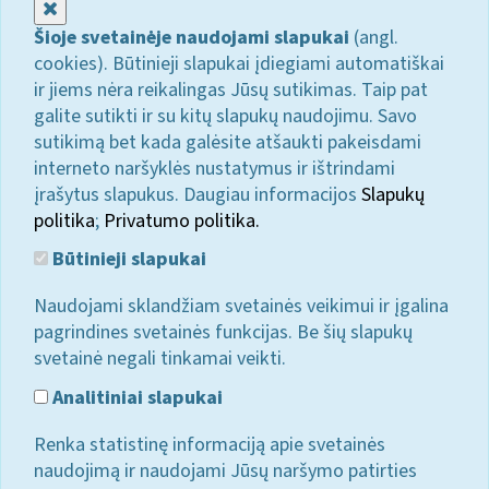
Uždaryti
Šioje svetainėje naudojami slapukai
(angl.
cookies). Būtinieji slapukai įdiegiami automatiškai
ir jiems nėra reikalingas Jūsų sutikimas. Taip pat
galite sutikti ir su kitų slapukų naudojimu. Savo
sutikimą bet kada galėsite atšaukti pakeisdami
interneto naršyklės nustatymus ir ištrindami
įrašytus slapukus. Daugiau informacijos
Slapukų
politika
;
Privatumo politika.
Būtinieji slapukai
Naudojami sklandžiam svetainės veikimui ir įgalina
pagrindines svetainės funkcijas. Be šių slapukų
svetainė negali tinkamai veikti.
Analitiniai slapukai
Renka statistinę informaciją apie svetainės
naudojimą ir naudojami Jūsų naršymo patirties