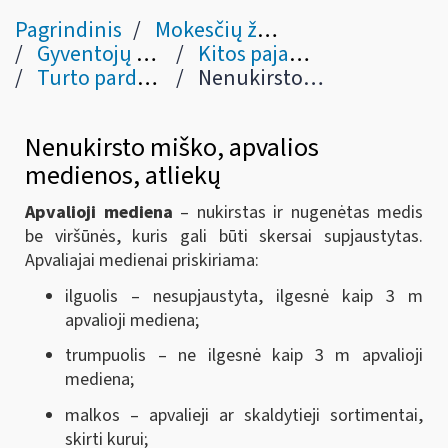
Pagrindinis
Mokesčių žinynas
Gyventojų pajamų mokestis
Kitos pajamos / išmokos (pagal abėcėlę)
Turto pardavimo pajamos
Nenukirsto miško, apvalios medienos, atliekų
Nenukirsto miško, apvalios
medienos, atliekų
Apvalioji mediena
– nukirstas ir nugenėtas medis
be viršūnės, kuris gali būti skersai supjaustytas.
Apvaliajai medienai priskiriama:
ilguolis – nesupjaustyta, ilgesnė kaip 3 m
apvalioji mediena;
trumpuolis – ne ilgesnė kaip 3 m apvalioji
mediena;
malkos – apvalieji ar skaldytieji sortimentai,
skirti kurui;