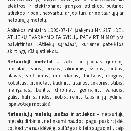
elektros ir elektroninės įrangos atliekos, buitinės
atliekos ir pan., nesvarbu, ar jos turi, ar ne tauriųjų ar
netauriųjų metalų.
Aplinkos ministro 1999-07-14 įsakymu Nr. 217 „DĖL
ATLIEKŲ TVARKYMO TAISYKLIŲ PATVIRTINIMO“
yra
patvirtintas „Atliekų sąrašas“, kuriame pateiktos
skirtingų rūšių atliekos.
Netaurieji metalai
– ketus ir plienas (juodieji
metalai), varis, nikelis, aliuminis, švinas, cinkas,
alavas, volframas, molibdenas, tantalas, magnis,
kobaltas, bismutas, kadmis, titanas, cirkonis, stibis,
manganas, berilis, chromas, germanis, vanadis,
galis, hafnis, indis, niobis, renis, talis ir jų lydiniai
(spalvotieji metalai).
Netauriųjų metalų laužas ir atliekos
– netauriųjų
metalų dirbiniai, netinkami naudoti pagal paskirtį dėl
to, kad yra nusidėvėję, sulūžę ar kitaip sugadinti, taip