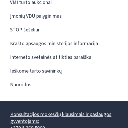
VMI turto aukcionai
Įmonių VDU palyginimas
STOP šešėliui
Krašto apsaugos ministerijos informacija
Interneto svetainės atitikties paraiška
Ieškome turto savininkų
Nuorodos
Konsultacijos mokesčių klausimais ir paslaugos
gyventojams: