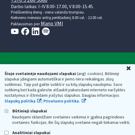
+370 5 260 5060
Darbo laikas: I-IV 8.00-17.00, V 8.00-15.45.
Prieššventinę dieną - viena valanda trumpiau.
Kiekvieno mėnesio antrą penktadienį 8.00 val. - 12.00 val.
Mano VMI
Paklausimas per
Valstybinė mokesčių inspekcija prie Lietuvos
U
Respublikos finansų ministerijos
Šioje svetainėje naudojami slapukai
(angl. cookies). Būtinieji
slapukai įdiegiami automatiškai ir jiems nėra reikalingas Jūsų
Biudžetinė įstaiga. Juridinio asmens kodas — 188659752,
sutikimas. Taip pat galite sutikti ir su kitų slapukų naudojimu. Savo
adresas: Vasario 16-osios g. 14, 01107 Vilnius, Lietuva, el.paštas:
sutikimą bet kada galėsite atšaukti pakeisdami interneto naršyklės
vmi@vmi.lt
, E. pristatymo dėžutės adresas 188659752
nustatymus ir ištrindami įrašytus slapukus. Daugiau informacijos
Duomenys apie Valstybinę mokesčių inspekciją prie Lietuvos
Slapukų politika
;
Privatumo politika.
Respublikos finansų ministerijos kaupiami ir saugomi Juridinių
asmenų registre
Būtinieji slapukai
Naudojami sklandžiam svetainės veikimui ir įgalina pagrindines
svetainės funkcijas. Be šių slapukų svetainė negali tinkamai veikti.
Analitiniai slapukai