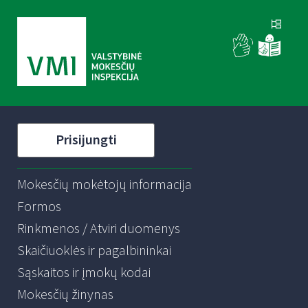
Prisijungti
Mokesčių mokėtojų informacija
Formos
Rinkmenos / Atviri duomenys
Skaičiuoklės ir pagalbininkai
Sąskaitos ir įmokų kodai
Mokesčių žinynas