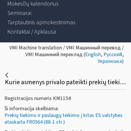
Mokesčių kalendorius
Seminarai
Tarptautinis apmokestinimas
Kontaktai / Apklausa
VMI Machine translation / VMI Машинный перевод /
VMI Машинний переклад (
English
,
Русский
,
Українська
)
Kurie asmenys privalo pateikti prekių tiekimo ir paslaugų teikimo į kitas ES valstybes nares ataskaitą (FR0564)?
Registracijos numeris KM1154
Ši informacija skelbiama:
Prekių tiekimo ir paslaugų teikimo į kitas ES valstybes
ataskaita FR0564 (88-1 str.)