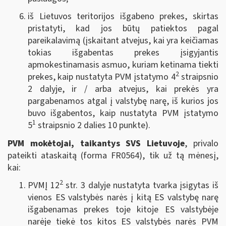
iš Lietuvos teritorijos išgabeno prekes, skirtas
pristatyti, kad jos būtų patiektos pagal
pareikalavimą (įskaitant atvejus, kai yra keičiamas
tokias išgabentas prekes įsigyjantis
apmokestinamasis asmuo, kuriam ketinama tiekti
2
prekes, kaip nustatyta PVM įstatymo 4
straipsnio
2 dalyje, ir / arba atvejus, kai prekės yra
pargabenamos atgal į valstybę narę, iš kurios jos
buvo išgabentos, kaip nustatyta PVM įstatymo
1
5
straipsnio 2 dalies 10 punkte).
PVM mokėtojai, taikantys SVS Lietuvoje
, privalo
pateikti ataskaitą (forma FR0564),
tik už tą mėnesį,
kai
:
2
PVMĮ 12
str. 3 dalyje nustatyta tvarka įsigytas iš
vienos ES valstybės narės į kitą ES valstybę narę
išgabenamas prekes toje kitoje ES valstybėje
narėje tiekė tos kitos ES valstybės narės PVM