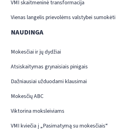
VMI skaitmeninė transformacija
Vienas langelis prievolėms valstybei sumokėti
NAUDINGA
Mokesčiai ir jų dydžiai
Atsiskaitymas grynaisiais pinigais
Dažniausiai užduodami klausimai
Mokesčių ABC
Viktorina moksleiviams
VMI kviečia į „Pasimatymą su mokesčiais“