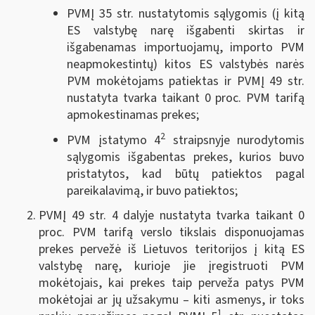
PVMĮ 35 str. nustatytomis sąlygomis (į kitą
ES valstybę narę išgabenti skirtas ir
išgabenamas importuojamų, importo PVM
neapmokestintų) kitos ES valstybės narės
PVM mokėtojams patiektas ir PVMĮ 49 str.
nustatyta tvarka taikant 0 proc. PVM tarifą
apmokestinamas prekes;
2
PVM įstatymo 4
straipsnyje nurodytomis
sąlygomis išgabentas prekes, kurios buvo
pristatytos, kad būtų patiektos pagal
pareikalavimą, ir buvo patiektos;
PVMĮ 49 str. 4 dalyje nustatyta tvarka taikant 0
proc. PVM tarifą verslo tikslais disponuojamas
prekes pervežė iš Lietuvos teritorijos į kitą ES
valstybę narę, kurioje jie įregistruoti PVM
mokėtojais, kai prekes taip perveža patys PVM
mokėtojai ar jų užsakymu – kiti asmenys, ir toks
1