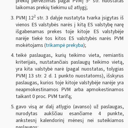
prekių pervežimas pagal PVMĮ 5
str. nuostatas
laikomas prekių tiekimu už atlygį;
2
PVMĮ 12
str. 3 dalyje nustatyta tvarka įsigytas iš
vienos ES valstybės narės į kitą ES valstybę narę
išgabenamas prekes toje kitoje ES valstybėje
narėje tiekė tos kitos ES valstybės narės PVM
mokėtojams (
trikampė prekyba
);
teikė paslaugas, kurių teikimo vieta, remiantis
kriterijais, nustatančiais paslaugų teikimo vietą,
yra kita valstybė narė (pagal nuostatas, tolygias
PVMĮ 13 str. 2 d. 1 punkto nuostatoms), išskyrus
paslaugas, kurios toje kitoje valstybėje narėje yra
neapmokestinamos PVM arba apmokestinamos
taikant 0 proc. PVM tarifą;
gavo visą ar dalį atlygio (avanso) už paslaugas,
nurodytas aukščiau esančiame 4 punkte,
ankstesnį kalendorinį mėnesį nei suteikiamos
paslaugos;