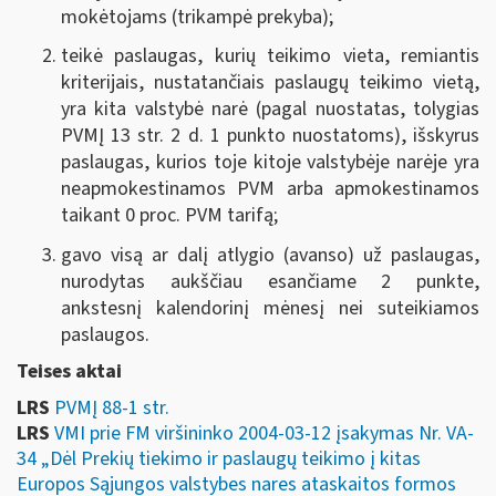
mokėtojams (trikampė prekyba);
teikė paslaugas, kurių teikimo vieta, remiantis
kriterijais, nustatančiais paslaugų teikimo vietą,
yra kita valstybė narė (pagal nuostatas, tolygias
PVMĮ 13 str. 2 d. 1 punkto nuostatoms), išskyrus
paslaugas, kurios toje kitoje valstybėje narėje yra
neapmokestinamos PVM arba apmokestinamos
taikant 0 proc. PVM tarifą;
gavo visą ar dalį atlygio (avanso) už paslaugas,
nurodytas aukščiau esančiame 2 punkte,
ankstesnį kalendorinį mėnesį nei suteikiamos
paslaugos.
Teises aktai
LRS
PVMĮ 88-1 str.
LRS
VMI prie FM viršininko 2004-03-12 įsakymas Nr. VA-
34 „Dėl Prekių tiekimo ir paslaugų teikimo į kitas
Europos Sąjungos valstybes nares ataskaitos formos