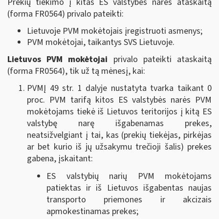
Prekių tiekimo į kitas ES valstybes nares ataskaitą
(forma FR0564) privalo pateikti:
Lietuvoje PVM mokėtojais įregistruoti asmenys;
PVM mokėtojai, taikantys SVS Lietuvoje.
Lietuvos PVM mokėtojai
privalo pateikti ataskaitą
(forma FR0564),
tik už tą mėnesį, kai
:
PVMĮ 49 str. 1 dalyje nustatyta tvarka taikant 0
proc. PVM tarifą kitos ES valstybės narės PVM
mokėtojams tiekė iš Lietuvos teritorijos į kitą ES
valstybę narę išgabenamas prekes,
neatsižvelgiant į tai, kas (prekių tiekėjas, pirkėjas
ar bet kurio iš jų užsakymu trečioji šalis) prekes
gabena, įskaitant:
ES valstybių narių PVM mokėtojams
patiektas ir iš Lietuvos išgabentas naujas
transporto priemones ir akcizais
apmokestinamas prekes;